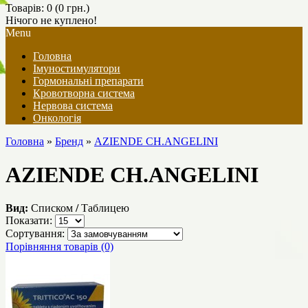
Товарів: 0 (0 грн.)
Нічого не куплено!
Menu
Головна
Імуностимулятори
Гормональні препарати
Кровотворна система
Нервова система
Онкологія
Головна
»
Бренд
»
AZIENDE CH.ANGELINI
AZIENDE CH.ANGELINI
Вид:
Списком
/
Таблицею
Показати:
Сортування:
Порівняння товарів (0)