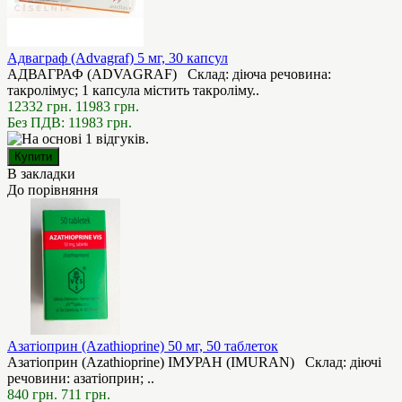
Адваграф (Advagraf) 5 мг, 30 капсул
АДВАГРАФ (ADVAGRAF) Склад: діюча речовина:
такролімус; 1 капсула містить такроліму..
12332 грн.
11983 грн.
Без ПДВ: 11983 грн.
В закладки
До порівняння
Азатіоприн (Azathioprine) 50 мг, 50 таблеток
Азатіоприн (Azathioprine) ІМУРАН (IMURAN) Склад: діючі
речовини: азатіоприн; ..
840 грн.
711 грн.