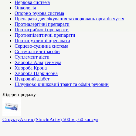
Нервова система
Онкологія
Опорно-рухова система
Препарати для лікування захворювань органів чуття
Протиалергічні препарати
Протигрибкові препарати
Протиепілептичні препарати
Протипухлинні препарати
Серцево-судинна система
Спазмолітичні засоби
Суплемент дієти
Хвороба Альцгеймера
Хвороба Крона
Хвороба Паркінсона
Цукровий діабет
Шлунково-кишковий тракт та обмін речовин
Лідери продажу
СтруктуАктив (StructuActiv) 500 мг, 60 капсул