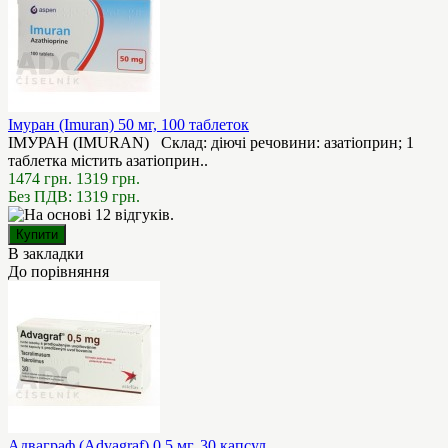
Імуран (Imuran) 50 мг, 100 таблеток
ІМУРАН (IMURAN) Склад: діючі речовини: азатіоприн; 1
таблетка містить азатіоприн..
1474 грн.
1319 грн.
Без ПДВ: 1319 грн.
В закладки
До порівняння
Адваграф (Advagraf) 0.5 мг, 30 капсул