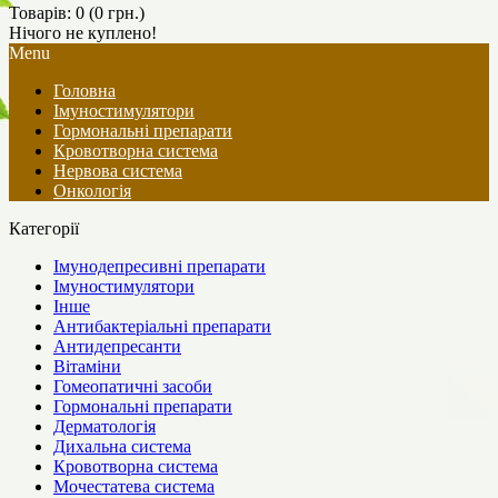
Товарів: 0 (0 грн.)
Нічого не куплено!
Menu
Головна
Імуностимулятори
Гормональні препарати
Кровотворна система
Нервова система
Онкологія
Категорії
Імунодепресивні препарати
Імуностимулятори
Інше
Антибактеріальні препарати
Антидепресанти
Вітаміни
Гомеопатичні засоби
Гормональні препарати
Дерматологія
Дихальна система
Кровотворна система
Мочестатева система