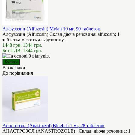
Алфузозин (Alfuzosin) Mylan 10 мг, 90 таблеток
Алфузозин (Alfuzosin) Склад діюча речовина: alfuzosin; 1
таблетка містить альфузозину ..
1448 грн.
1344 грн.
Без ПДВ: 1344 грн.
В закладки
До порівняння
Анастрозол (Anastrozol) Bluefish 1 мг, 28 таблеток
АНАСТРОЗОЛ (ANASTROZOLE) Склад: діюча речовина: 1