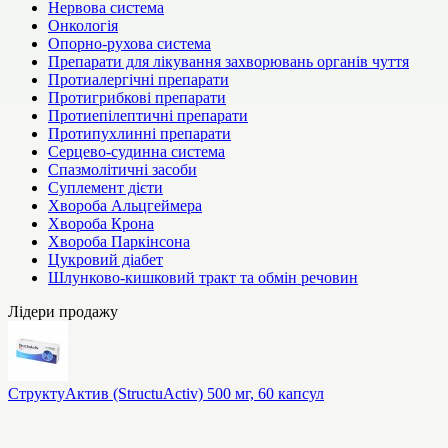
Нервова система
Онкологія
Опорно-рухова система
Препарати для лікування захворювань органів чуття
Протиалергічні препарати
Протигрибкові препарати
Протиепілептичні препарати
Протипухлинні препарати
Серцево-судинна система
Спазмолітичні засоби
Суплемент дієти
Хвороба Альцгеймера
Хвороба Крона
Хвороба Паркінсона
Цукровий діабет
Шлунково-кишковий тракт та обмін речовин
Лідери продажу
СтруктуАктив (StructuActiv) 500 мг, 60 капсул