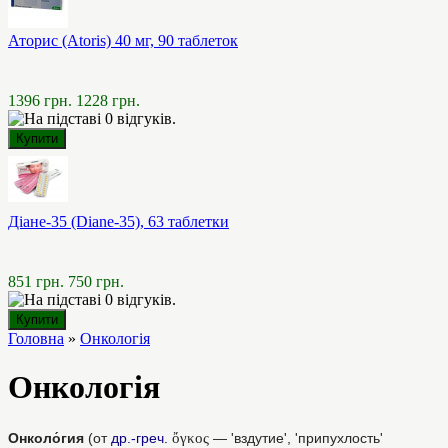
Аторис (Atoris) 40 мг, 90 таблеток
1396 грн.
1228 грн.
Діане-35 (Diane-35), 63 таблетки
851 грн.
750 грн.
Головна
»
Онкологія
Онкологія
Онколо́гия
(от
др.-гре
ч.
ὄγκος
— 'вздутие', 'припухлость'