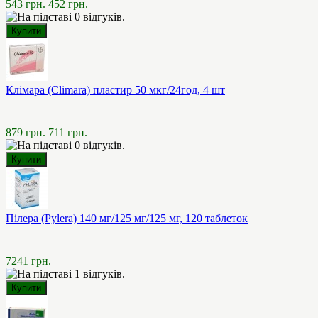
543 грн.
452 грн.
Клімара (Climara) пластир 50 мкг/24год, 4 шт
879 грн.
711 грн.
Пілера (Pylera) 140 мг/125 мг/125 мг, 120 таблеток
7241 грн.