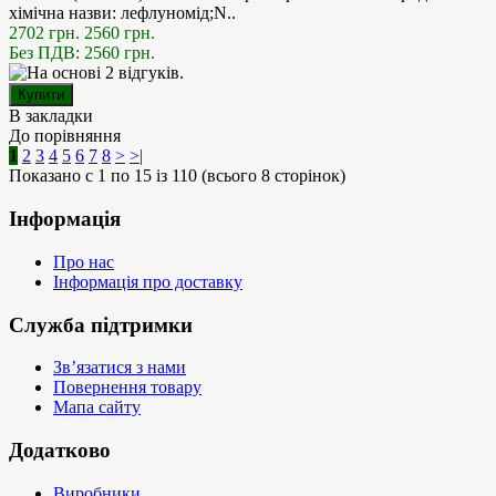
хімічна назви: лефлуномід;N..
2702 грн.
2560 грн.
Без ПДВ: 2560 грн.
В закладки
До порівняння
1
2
3
4
5
6
7
8
>
>|
Показано с 1 по 15 із 110 (всього 8 сторінок)
Інформація
Про нас
Інформація про доставку
Служба підтримки
Зв’язатися з нами
Повернення товару
Мапа сайту
Додатково
Виробники