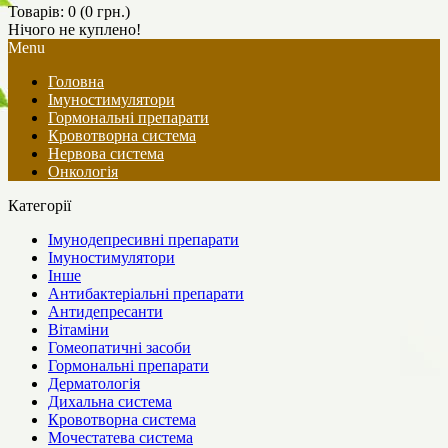
Товарів: 0 (0 грн.)
Нічого не куплено!
Menu
Головна
Імуностимулятори
Гормональні препарати
Кровотворна система
Нервова система
Онкологія
Категорії
Імунодепресивні препарати
Імуностимулятори
Інше
Антибактеріальні препарати
Антидепресанти
Вітаміни
Гомеопатичні засоби
Гормональні препарати
Дерматологія
Дихальна система
Кровотворна система
Мочестатева система