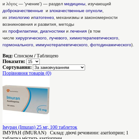
и
λόγος
— 'учение') — раздел
меди
цины
, изучающий
добро
качественные
и
злокачест
венные
опухо
ли
,
их
этио
логию
и
патоген
ез
, механизмы и закономерности
возникновения и развития, методы
их
про
филактики
,
диаг
ностики
и
леч
ения
(в том
числе
хирур
гического
,
луч
евого
,
химиотер
апевтического
,
гормон
ального
,
иммунотерапевт
ического
,
фотоди
намического
).
Вид:
Списком
/
Таблицею
Показати:
Сортування:
Порівняння товарів (0)
Імуран (Imuran) 25 мг, 100 таблеток
ІМУРАН (IMURAN) Склад: діючі речовини: азатіоприн; 1
таблетка містить азатіоприн..