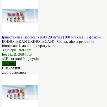
Іринотекан (Irinotecan) Kabi 20 мг/мл (100 мг/5 мл), 1 флакон
ІРИНОТЕКАН (IRINOTECAN) Склад: діюча речовина:
irinotecan; 1 мл концентрату міст..
3904 грн.
3684 грн.
Без ПДВ: 3684 грн.
В закладки
До порівняння