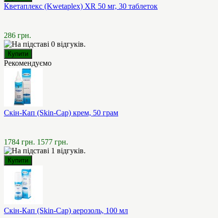
Кветаплекс (Kwetaplex) XR 50 мг, 30 таблеток
286 грн.
Рекомендуємо
Скін-Кап (Skin-Cap) крем, 50 грам
1784 грн.
1577 грн.
Скін-Кап (Skin-Cap) аерозоль, 100 мл