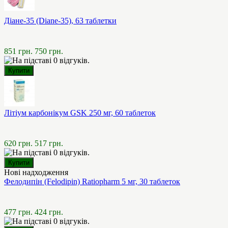
Діане-35 (Diane-35), 63 таблетки
851 грн.
750 грн.
Літіум карбонікум GSK 250 мг, 60 таблеток
620 грн.
517 грн.
Нові надходження
Фелодипін (Felodipin) Ratiopharm 5 мг, 30 таблеток
477 грн.
424 грн.