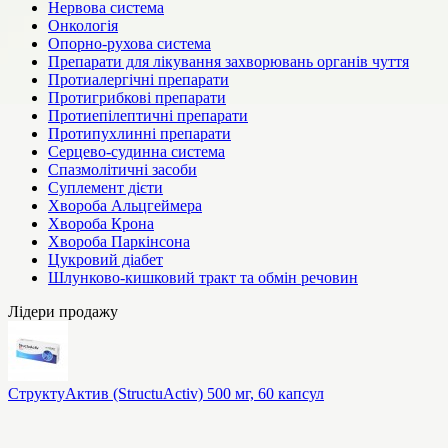
Нервова система
Онкологія
Опорно-рухова система
Препарати для лікування захворювань органів чуття
Протиалергічні препарати
Протигрибкові препарати
Протиепілептичні препарати
Протипухлинні препарати
Серцево-судинна система
Спазмолітичні засоби
Суплемент дієти
Хвороба Альцгеймера
Хвороба Крона
Хвороба Паркінсона
Цукровий діабет
Шлунково-кишковий тракт та обмін речовин
Лідери продажу
СтруктуАктив (StructuActiv) 500 мг, 60 капсул