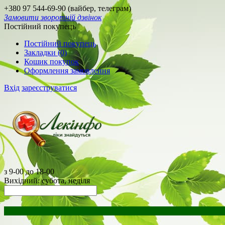
+380 97 544-69-90 (вайбер, телеграм)
Замовити зворотній дзвінок
Постійний покупець
Постійний покупець
Закладки (0)
Кошик покупок
Оформлення замовлення
Вхід
зареєструватися
з 9-00 до 18-00
Вихідний: субота, неділя