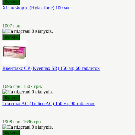
Хілак Форте (Hylak forte) 100 мл
1007 грн.
Квентіакс СР (Kventiax SR) 150 мг, 60 таблеток
1696 грн.
1507 грн.
Триттіко AC (Trittico AC) 150 мг, 90 таблеток
1908 грн.
1696 грн.