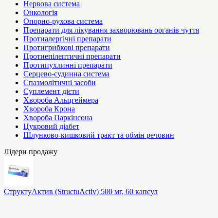
Нервова система
Онкологія
Опорно-рухова система
Препарати для лікування захворювань органів чуття
Протиалергічні препарати
Протигрибкові препарати
Протиепілептичні препарати
Протипухлинні препарати
Серцево-судинна система
Спазмолітичні засоби
Суплемент дієти
Хвороба Альцгеймера
Хвороба Крона
Хвороба Паркінсона
Цукровий діабет
Шлунково-кишковий тракт та обмін речовин
Лідери продажу
СтруктуАктив (StructuActiv) 500 мг, 60 капсул