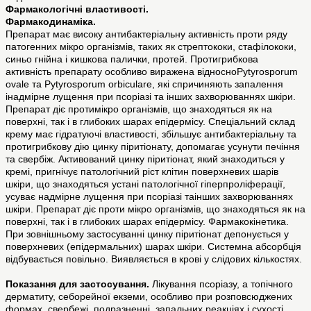
Фармакологічні властивості.
Фармакодинаміка.
Препарат має високу антибактеріальну активність проти ряду
патогенних мікро організмів, таких як стрептококи, стафілококи,
синьо гнійна і кишкова палички, протей. Протигрибкова
активність препарату особливо виражена відносноPytyrosporum
ovale та Pytyrosporum orbiculare, які спричиняють запалення
інадмірне лущення при псоріазі та інших захворюваннях шкіри.
Препарат діє протимікро організмів, що знаходяться як на
поверхні, так і в глибоких шарах епідермісу. Спеціальний склад
крему має гідратуючі властивості, збільшує антибактеріальну та
протигрибкову дію цинку піритіонату, допомагає усунути печіння
та свербіж. Активований цинку піритіонат, який знаходиться у
кремі, пригнічує патологічний ріст клітин поверхневих шарів
шкіри, що знаходяться устані патологічної гіперпроліферації,
усуває надмірне лущення при псоріазі таінших захворюваннях
шкіри. Препарат діє проти мікро організмів, що знаходяться як на
поверхні, так і в глибоких шарах епідермісу. Фармакокінетика.
При зовнішньому застосуванні цинку піритіонат депонується у
поверхневих (епідермальних) шарах шкіри. Системна абсорбція
відбувається повільно. Виявляється в крові у слідових кількостях.
Показання для застосування.
Лікування псоріазу, а топічного
дерматиту, себорейної екземи, особливо при розповсюджених
формах, свербежі, подразненні, запальних реакціях і сухості