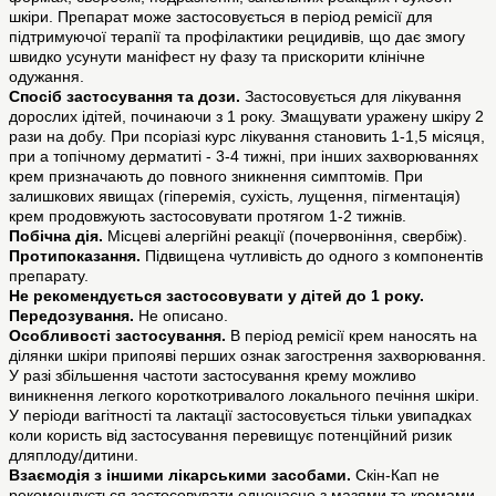
шкіри. Препарат може застосовується в період ремісії для
підтримуючої терапії та профілактики рецидивів, що дає змогу
швидко усунути маніфест ну фазу та прискорити клінічне
одужання.
Спосіб застосування та дози.
Застосовується для лікування
дорослих ідітей, починаючи з 1 року. Змащувати уражену шкіру 2
рази на добу. При псоріазі курс лікування становить 1-1,5 місяця,
при а топічному дерматиті - 3-4 тижні, при інших захворюваннях
крем призначають до повного зникнення симптомів. При
залишкових явищах (гіперемія, сухість, лущення, пігментація)
крем продовжують застосовувати протягом 1-2 тижнів.
Побічна дія.
Місцеві алергійні реакції (почервоніння, свербіж).
Протипоказання.
Підвищена чутливість до одного з компонентів
препарату.
Не рекомендується застосовувати у дітей до 1 року.
Передозування.
Не описано.
Особливості застосування.
В період ремісії крем наносять на
ділянки шкіри припояві перших ознак загострення захворювання.
У разі збільшення частоти застосування крему можливо
виникнення легкого короткотривалого локального печіння шкіри.
У періоди вагітності та лактації застосовується тільки увипадках
коли користь від застосування перевищує потенційний ризик
дляплоду/дитини.
Взаємодія з іншими лікарськими засобами.
Скін-Кап не
рекомендується застосовувати одночасно з мазями та кремами,