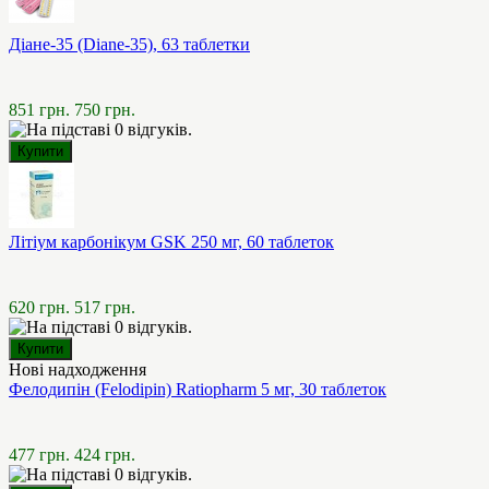
Діане-35 (Diane-35), 63 таблетки
851 грн.
750 грн.
Літіум карбонікум GSK 250 мг, 60 таблеток
620 грн.
517 грн.
Нові надходження
Фелодипін (Felodipin) Ratiopharm 5 мг, 30 таблеток
477 грн.
424 грн.