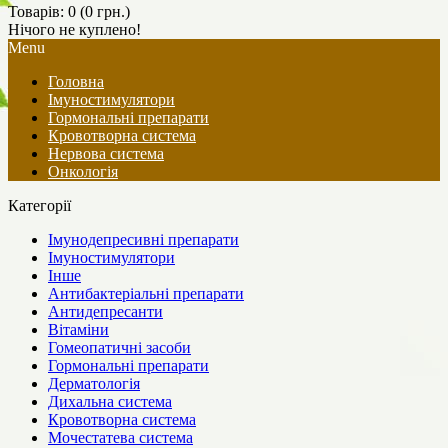
Товарів: 0 (0 грн.)
Нічого не куплено!
Menu
Головна
Імуностимулятори
Гормональні препарати
Кровотворна система
Нервова система
Онкологія
Категорії
Імунодепресивні препарати
Імуностимулятори
Інше
Антибактеріальні препарати
Антидепресанти
Вітаміни
Гомеопатичні засоби
Гормональні препарати
Дерматологія
Дихальна система
Кровотворна система
Мочестатева система