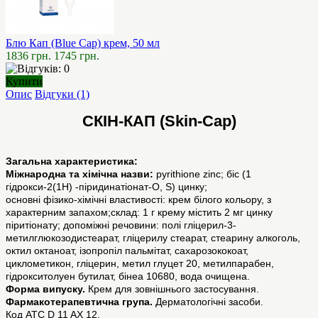
Блю Кап (Blue Cap) крем, 50 мл
1836 грн.
1745 грн.
Купити
Опис
Відгуки (1)
СКІН-КАП (Skin-Cap)
Загальна характеристика:
Міжнародна та хімічна назви:
pyrithione zinc; біс (1
гідрокси-2(1Н) -піридинатіонат-О, S) цинку;
основні фізико-хімічні властивості: крем білого кольору, з
характерним запахом;склад: 1 г крему містить 2 мг цинку
піритіонату; допоміжні речовини: полі гліцерил-3-
метилглюкозодистеарат, гліцерилу стеарат, стеарину алкоголь,
октил октаноат, ізопропіл пальмітат, сахарозококоат,
циклометикон, гліцерин, метил глуцет 20, метилпарабен,
гідрокситолуен бутилат, бінеа 10680, вода очищена.
Форма випуску.
Крем для зовнішнього застосування.
Фармакотерапевтична група.
Дерматологічні засоби.
Код АТС D 11 AX 12.