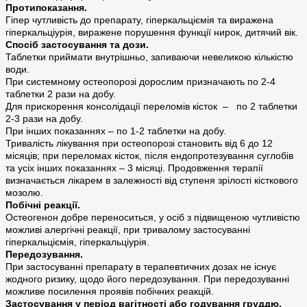
Протипоказання.
Гіпер чутливість до препарату, гіперкальціємія та виражена
гіперкальціурія, виражене порушення функції нирок, дитячий вік.
Спосіб застосування та дози.
Таблетки приймати внутрішньо, запиваючи невеликою кількістю
води.
При системному остеопорозі дорослим призначають по 2-4
таблетки 2 рази на добу.
Для прискорення консолідації переломів кісток – по 2 таблетки
2-3 рази на добу.
При інших показаннях – по 1-2 таблетки на добу.
Тривалість лікування при остеопорозі становить від 6 до 12
місяців; при переломах кісток, після ендопротезування суглобів
та усіх інших показаннях – 3 місяці. Продовження терапії
визначається лікарем в залежності від ступеня зрілості кісткового
мозолю.
Побічні реакції.
Остеогенон добре переноситься, у осіб з підвищеною чутливістю
можливі алергічні реакції, при тривалому застосуванні
гіперкальціємія, гіперкальціурія.
Передозування.
При застосуванні препарату в терапевтичних дозах не існує
жодного ризику, щодо його передозування. При передозуванні
можливе посилення проявів побічних реакцій.
Застосування у період вагітності або годування груддю.