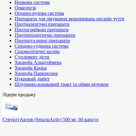
Нервова система
Онкологія
Опорно-рухова система
Препарати для лікування захворювань органів чуття
Протиалергічні препарати
Протигрибкові препарати
Протиепілептичні препарати
Протипухлинні препарати
Серцево-судинна система
Спазмолітичні засоби
Суплемент дієти
Хвороба Альцгеймера
Хвороба Крона
Хвороба Паркінсона
Цукровий діабет
Шлунково-кишковий тракт та обмін речовин
Лідери продажу
СтруктуАктив (StructuActiv) 500 мг, 60 капсул