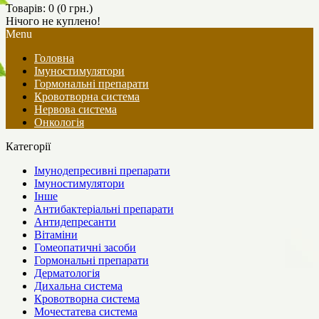
Товарів: 0 (0 грн.)
Нічого не куплено!
Menu
Головна
Імуностимулятори
Гормональні препарати
Кровотворна система
Нервова система
Онкологія
Категорії
Імунодепресивні препарати
Імуностимулятори
Інше
Антибактеріальні препарати
Антидепресанти
Вітаміни
Гомеопатичні засоби
Гормональні препарати
Дерматологія
Дихальна система
Кровотворна система
Мочестатева система