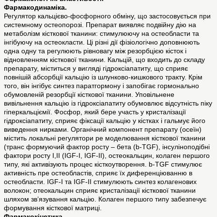
Фармакодинаміка.
Регулятор кальцієво-фосфорного обміну, що застосовується при
системному остеопорозі. Препарат виявляє подвійну дію на
метаболізм кісткової тканини: стимулюючу на остеобласти та
інгібуючу на остеокласти. Ці різні дії фізіологічно доповнюють
одна одну та регулюють рівновагу між резорбцією кісток і
відновленням кісткової тканини. Кальцій, що входить до складу
препарату, міститься у вигляді гідроксіапатиту, що сприяє
повнішій абсорбції кальцію із шлунково-кишкового тракту. Крім
того, він інгібує синтез паратгормону і запобігає гормонально
обумовленій резорбції кісткової тканини. Уповільнене
вивільнення кальцію із гідроксіапатиту обумовлює відсутність піку
гіперкальціємії. Фосфор, який бере участь у кристалізації
гідроксіапатиту, сприяє фіксації кальцію у кістках і гальмує його
виведення нирками. Органічний компонент препарату (осеїн)
містить локальні регулятори ре моделювання кісткової тканини
(транс формуючий фактор росту – бета (b-TGF), інсуліноподібні
фактори росту I,II (IGF-I, IGF-II), остеокальцин, колаген першого
типу, які активізують процес кісткоутворення. b-TGF стимулює
активність пре остеобластів, сприяє їх диференціюванню в
остеобласти. IGF-I та IGF-II стимулюють синтез колагенових
волокон; отеокальцин сприяє кристалізації кісткової тканини
шляхом зв’язування кальцію. Колаген першого типу забезпечує
формування кісткової матриці.
Фармакокінетика.