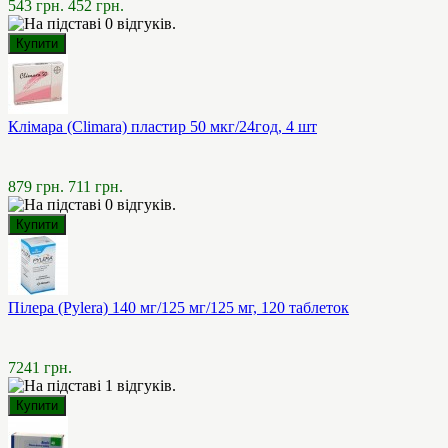
543 грн.
452 грн.
Клімара (Climara) пластир 50 мкг/24год, 4 шт
879 грн.
711 грн.
Пілера (Pylera) 140 мг/125 мг/125 мг, 120 таблеток
7241 грн.