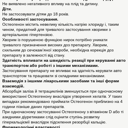
Не виявлено негативного впливу на плід та дитину.
Діти.
Не застосовувати дітям до 18 років.
Особливості застосування.
Остеогенон містить невелику кількість натрію хлориду і, таким
чином, придатний для тривалого застосування хворими з
артеріальною гіпертензією.
Хворим із порушеною функцією нирок потрібно уникати
тривалого призначення високих доз препарату. Хворим,
схильним до сечокам’яної хвороби, необхідна корекція доз
препарату в залежності від стану.
Здатність впливати на швидкість реакції при керуванні авто
транспортом або роботі з іншими механізмами.
Застосування препарату не впливає на здатність керувати авто
транспортом та працювати зі складними механізмами.
Взаємодія з іншими лікарськими засобами та інші форми
взаємодій.
Абсорбція заліза й тетрациклінів зменшується при одночасному
використанні Остеогенону внаслідок утворення хелатів. У таких
випадках рекомендовано приймати Остеогенон приблизно на 4
години пізніше даних препаратів.
При одночасному застосуванні Остеогенону з вітаміном D або ті
азидними діуретиками слід оцінити ступінь розвитку
гіперкальціємії внаслідок підсилення резорбції кальцію.
Фармакологічні властивості.