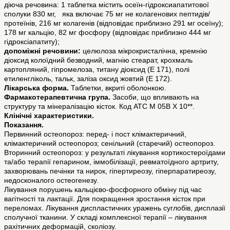
діюча речовина: 1 таблетка містить осеїн-гідроксиапатитової
сполуки 830 мг, яка включає 75 мг не колагенових пептидів/
протеїнів, 216 мг колагенів (відповідає приблизно 291 мг осеїну);
178 мг кальцію, 82 мг фосфору (відповідає приблизно 444 мг
гідроксіапатиту);
допоміжні речовини:
целюлоза мікрокристалічна, кремнію
діоксид колоїдний безводний, магнію стеарат, крохмаль
картопляний, гіпромелоза, титану діоксид (Е 171), полі
етиленгліколь, тальк, заліза оксид жовтий (Е 172).
Лікарська форма.
Таблетки, вкриті оболонкою.
Фармакотерапевтична група.
Засоби, що впливають на
структуру та мінералізацію кісток. Код АТС М 05В Х 10**.
Клінічні характеристики.
Показання.
Первинний остеопороз: перед- і пост клімактеричний,
клімактеричний остеопороз; cенільний (старечий) остеопороз.
Вторинний остеопороз: у результаті лікування кортикостероїдами
та/або терапії гепарином, іммобілізації, ревматоїдного артриту,
захворювань печінки та нирок, гіпертиреозу, гіперпаратиреозу,
недосконалого остеогенезу.
Лікування порушень кальцієво-фосфорного обміну під час
вагітності та лактації. Для покращення зростання кісток при
переломах. Лікування диспластичних уражень суглобів, дисплазії
сполучної тканини. У складі комплексної терапії – лікування
рахітичних деформацій, сколіозу.