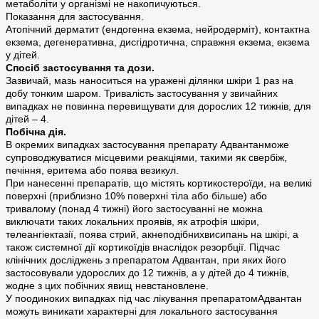
метаболіти у організмі не накопичуються.
Показання для застосування.
Атопічний дерматит (ендогенна екзема, нейродерміт), контактна
екзема, дегенеративна, дисгідротична, справжня екзема, екзема
у дітей.
Спосіб застосування та дози.
Зазвичай, мазь наноситься на уражені ділянки шкіри 1 раз на
добу тонким шаром. Тривалість застосування у звичайних
випадках не повинна перевищувати для дорослих 12 тижнів, для
дітей – 4.
Побічна дія.
В окремих випадках застосування препарату Адвантанможе
супроводжуватися місцевими реакціями, такими як свербіж,
печіння, еритема або поява везикул.
При нанесенні препаратів, що містять кортикостероїди, на великі
поверхні (приблизно 10% поверхні тіла або більше) або
тривалому (понад 4 тижні) його застосуванні не можна
виключати таких локальних проявів, як атрофія шкіри,
телеангіектазії, поява стрий, акнеподібнихвисипань на шкірі, а
також системної дії кортикоїдів внаслідок резорбції. Підчас
клінічних досліджень з препаратом Адвантан, при яких його
застосовували удорослих до 12 тижнів, а у дітей до 4 тижнів,
жодне з цих побічних явищ невстановлене.
У поодиноких випадках під час лікування препаратомАдвантан
можуть виникати характерні для локального застосування