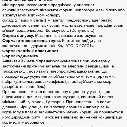
міжнародна назва: метил преднізолону ацепонат;
основні властивості лікарської форми: непрозора мазь білого або
з жовтуватим відтінком кольору;
склад: 1 г мазі містить 1 мг метил преднізолону ацепонату;
допоміжні речовини: віск білий, масло вазелінове, парафін білий
м’який, вода очищена, Дегимульс Е (Dehymuls E).
Форма випуску.
Мазь для зовнішнього застосування.
Фармакотерапевтична група.
Кортикостероїди для
застосування в дерматології. Код АТС: D 07AC14.
Фармакологічні властивості.
Фармакодинаміка.
Адвантан® - метил преднізолонуацепонат при місцевому
застосуванні пригнічує запальні та алергійні реакції шкіри, а
також реакції, пов’язані з гіперпроліферацією клітин, що
призводить до усунення як об’єктивних симптомів (еритеми,
набряку, інфільтрації, ліхеніфікації), так і суб’єктивних скарг
(свербіж, печіння, біль).
При нанесенні метил преднізолону ацепонату у дозі, щоє
ефективною для місцевого застосування, системний ефект
мінімальний і у людей, і у тварин. При нанесенні на великі
ділянки шкіри у пацієнтів із захворюваннями шкіри рівень
кортизолу в плазмі залишається у межах норми, не порушується
йогоциркадний ритм. Також не виявлено зниження концентрації
кортизолу у добовій сечі .