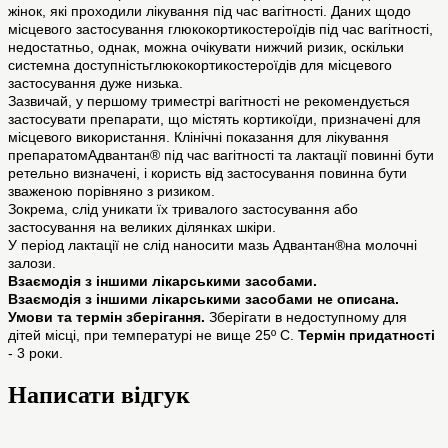
жінок, які проходили лікування під час вагітності. Даних щодо
місцевого застосування глюкокортикостероїдів під час вагітності,
недостатньо, однак, можна очікувати нижчий ризик, оскільки
системна доступністьглюкокортикостероїдів для місцевого
застосування дуже низька.
Зазвичай, у першому триместрі вагітності не рекомендується
застосувати препарати, що містять кортикоїди, призначені для
місцевого використання. Клінічні показання для лікування
препаратомАдвантан® під час вагітності та лактації повинні бути
ретельно визначені, і користь від застосування повинна бути
зваженою порівняно з ризиком.
Зокрема, слід уникати їх тривалого застосування або
застосування на великих ділянках шкіри.
У період лактації не слід наносити мазь Адвантан®на молочні
залози.
Взаємодія з іншими лікарськими засобами.
Взаємодія з іншими лікарськими засобами не описана.
Умови та термін зберігання.
Зберігати в недоступному для
дітей місці, при температурі не вище 25º С.
Термін придатності
- 3 роки.
Написати відгук