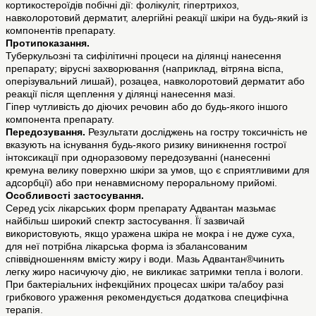
кортикостероїдів побічні дії: фолікуліт, гіпертрихоз,
навколоротовий дерматит, алергійні реакції шкіри на будь-який із
компонентів препарату.
Протипоказання.
Туберкульозні та сифілітичні процеси на ділянці нанесення
препарату; вірусні захворювання (наприклад, вітряна віспа,
оперізувальний лишай), розацеа, навколоротовий дерматит або
реакції після щеплення у ділянці нанесення мазі.
Гіпер чутливість до діючих речовин або до будь-якого іншого
компонента препарату.
Передозування.
Результати досліджень на гостру токсичність не
вказують на існування будь-якого ризику виникнення гострої
інтоксикації при одноразовому передозуванні (нанесенні
кремуна велику поверхню шкіри за умов, що є сприятливими для
адсорбції) або при ненавмисному пероральному прийомі.
Особливості застосування.
Серед усіх лікарських форм препарату Адвантан мазьмає
найбільш широкий спектр застосування. Її зазвичай
використовують, якщо уражена шкіра не мокра і не дуже суха,
для неї потрібна лікарська форма із збалансованим
співвідношенням вмісту жиру і води. Мазь Адвантан®чинить
легку жиро насичуючу дію, не викликає затримки тепла і вологи.
При бактеріальних інфекційних процесах шкіри та/абоу разі
грибкового ураження рекомендується додаткова специфічна
терапія.