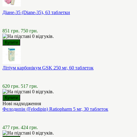
Діане-35 (Diane-35), 63 таблетки
851 грн.
750 грн.
Літіум карбонікум GSK 250 мг, 60 таблеток
620 грн.
517 грн.
Нові надходження
Фелодипін (Felodipin) Ratiopharm 5 мг, 30 таблеток
477 грн.
424 грн.