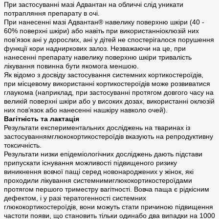
При застосуванні мазі Адвантан на обличчі слід уникати
потрапляння препарату в очі.
При нанесенні мазі Адвантан® навелику поверхню шкіри (40 -
60% поверхні шкіри) або навіть при використанніоклюзій них
пов’язок ані у дорослих, ані у дітей не спостерігалося порушення
функції кори надниркових залоз. Незважаючи на це, при
нанесенні препарату навелику поверхню шкіри тривалість
лікування повинна бути якомога меншою.
Як відомо з досвіду застосування системних кортикостероїдів,
при місцевому використанні кортикостероїдів може розвиватися
глаукома (наприклад, при застосуванні протягом довгого часу на
великій поверхні шкіри або у високих дозах, використанні оклюзій
них пов’язок або нанесенні нашкіру навколо очей).
Вагітність та лактація
Результати експериментальних досліджень на тваринах із
застосуваннямглюкокортикостероїдів вказують на репродуктивну
токсичність.
Результати низки епідеміологічних досліджень дають підстави
припускати існування можливості підвищеного ризику
виникнення вовчої пащі серед новонароджених у жінок, які
проходили лікування системнимиглюкокортикостероїдами
протягом першого триместру вагітності. Вовча паща є рідкісним
дефектом, і у разі тератогенності системних
глюкокортикостероїдів, вони можуть стати причиною підвищення
частоти появи, що становить тільки одинабо два випадки на 1000