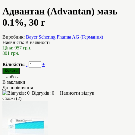
Адвантан (Advantan) мазь
0.1%, 30 г
Виробник:
Bayer Schering Pharma AG (Германия)
Наявність:
В наявності
Ціна:
957 грн.
801 грн.
Кількість:
-
+
- або -
В закладки
До порівняння
Відгуків: 0
|
Написати відгук
Схожі (2)