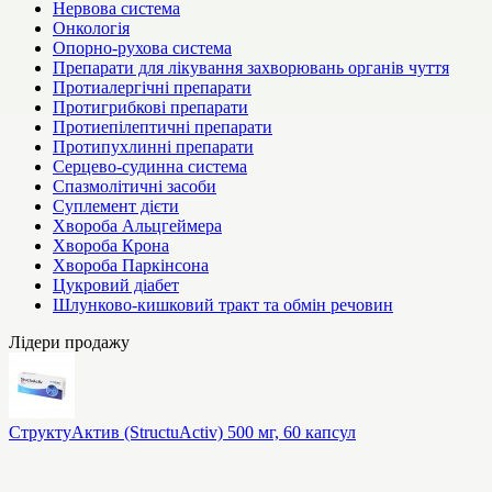
Нервова система
Онкологія
Опорно-рухова система
Препарати для лікування захворювань органів чуття
Протиалергічні препарати
Протигрибкові препарати
Протиепілептичні препарати
Протипухлинні препарати
Серцево-судинна система
Спазмолітичні засоби
Суплемент дієти
Хвороба Альцгеймера
Хвороба Крона
Хвороба Паркінсона
Цукровий діабет
Шлунково-кишковий тракт та обмін речовин
Лідери продажу
СтруктуАктив (StructuActiv) 500 мг, 60 капсул