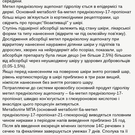
середини.
Метил преднізолону ацепонат гідролізу ється в епідермісі та
дермі. Основний метаболіт 6a-метил преднізолону-17-пропіонат
більш міцно зв’язується із кортикоїдними рецепторами, що
свідчить про процес“біоактивації” у шкірі.
Ступінь підшкірної абсорбції залежить від стану шкіри, лікарської
форми та типу нанесення (відкрите чи під оклюзійну пов’язку).
Дослідження абсорбції метил преднізолону ацепонату при
відкритому нанесенні науражені ділянки шкіри у підлітків та
дорослих, хворих на нейродерміт або псоріаз, показали, що
абсорбція препарату була лише дещо (не більше 2,5%) більшою
від абсорбції через неушкоджену шкіру у здорових добровольців
(0,05-1,5%).
Якщо перед нанесенням на поверхню шкіри знято роговий шар,
рівень кортикостероїду в шкірі приблизно в три рази вищий,
ніжпісля нанесення без зняття рогового шару.
Потрапляючи до системи кровообігу основний продукт гідролізу
метил преднізолону ацепонату – 6a-метил преднізолону-17-
пропіонат, швидко кон’югується з глюкуроновою кислотою і
внаслідок цього процесуін активується.
Метаболіти МПА (основний метаболіт:6a-метил
преднізолону-17-пропіонат-21-глюкоронід) виводяться головним
чином нирками з періодом напів виведення приблизно 16 год.
Після в/в введення екскреція мічених ізотопом 14С речовин з
сечею та фекаліями завершується умежах 7 днів. Сполука та її