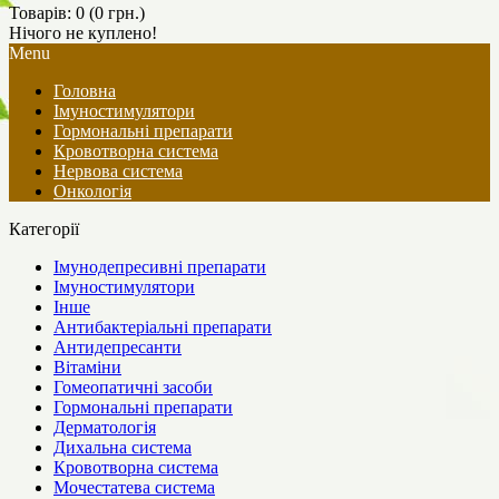
Товарів: 0 (0 грн.)
Нічого не куплено!
Menu
Головна
Імуностимулятори
Гормональні препарати
Кровотворна система
Нервова система
Онкологія
Категорії
Імунодепресивні препарати
Імуностимулятори
Інше
Антибактеріальні препарати
Антидепресанти
Вітаміни
Гомеопатичні засоби
Гормональні препарати
Дерматологія
Дихальна система
Кровотворна система
Мочестатева система