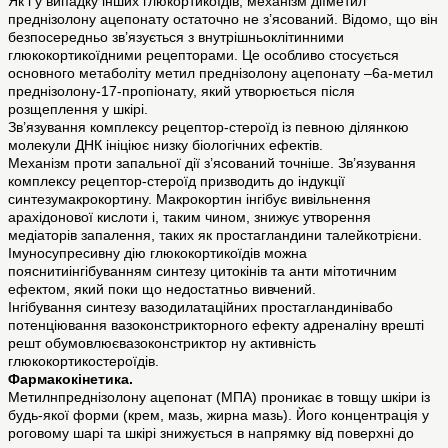
Як і у випадку інших глюкортикоїдів, механізм діїметил
преднізолону ацепонату остаточно не з’ясований. Відомо, що він
безпосередньо зв’язується з внутрішньоклітинними
глюкокортикоїдними рецепторами. Це особливо стосується
основного метаболіту метил преднізолону ацепонату –6a-метил
преднізолону-17-пропіонату, який утворюється після
розщеплення у шкірі.
Зв’язування комплексу рецептор-стероїд із певною ділянкою
молекули ДНК ініціює низку біологічних ефектів.
Механізм проти запальної дії з’ясований точніше. Зв’язування
комплексу рецептор-стероїд призводить до індукції
синтезумакрокортину. Макрокортин інгібує вивільнення
арахідонової кислоти і, таким чином, знижує утворення
медіаторів запалення, таких як простагландини талейкотрієни.
Імуносупресивну дію глюкокортикоїдів можна
пояснитиінгібуванням синтезу цитокінів та анти мітотичним
ефектом, який поки що недостатньо вивчений.
Інгібування синтезу вазодилатаційних простагландинівабо
потенціювання вазоконстрикторного ефекту адреналіну врешті
решт обумовлюєвазоконстриктор ну активність
глюкокортикостероїдів.
Фармакокінетика.
Метилнпреднізолону ацепонат (МПА) проникає в товщу шкіри із
будь-якої форми (крем, мазь, жирна мазь). Його концентрація у
роговому шарі та шкірі знижується в напрямку від поверхні до