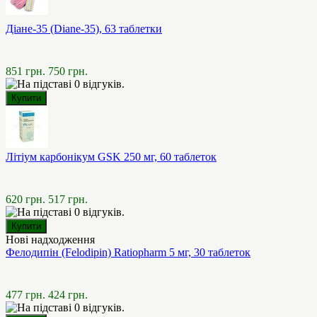
Діане-35 (Diane-35), 63 таблетки
851 грн.
750 грн.
Літіум карбонікум GSK 250 мг, 60 таблеток
620 грн.
517 грн.
Нові надходження
Фелодипін (Felodipin) Ratiopharm 5 мг, 30 таблеток
477 грн.
424 грн.