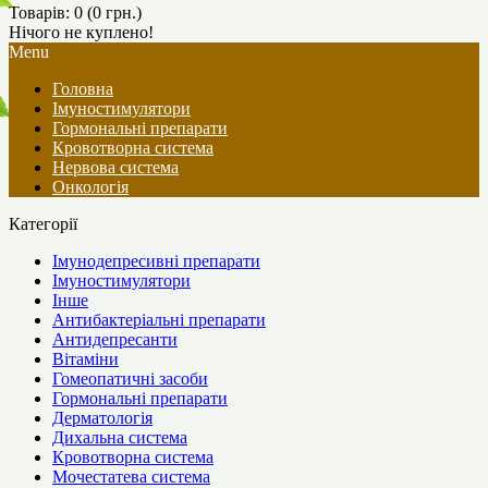
Товарів: 0 (0 грн.)
Нічого не куплено!
Menu
Головна
Імуностимулятори
Гормональні препарати
Кровотворна система
Нервова система
Онкологія
Категорії
Імунодепресивні препарати
Імуностимулятори
Інше
Антибактеріальні препарати
Антидепресанти
Вітаміни
Гомеопатичні засоби
Гормональні препарати
Дерматологія
Дихальна система
Кровотворна система
Мочестатева система