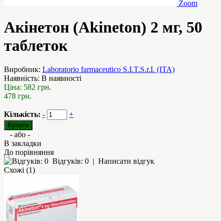
Zoom
Акінетон (Akineton) 2 мг, 50
таблеток
Виробник:
Laboratorio farmaceutico S.I.T.S.r.I. (ITA)
Наявність:
В наявності
Ціна:
582 грн.
478 грн.
Кількість:
-
+
- або -
В закладки
До порівняння
Відгуків: 0
|
Написати відгук
Схожі (1)