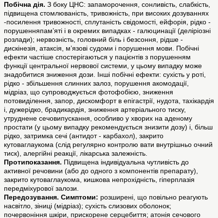
Побічна дія.
З боку ЦНС: запаморочення, сонливість, слабкість,
підвищена стомлюваність, тривожність, при високих дозуваннях
-посилення тривожності, сплутаність свідомості, ейфорія, рідко -
порушенняпам’яті і в окремих випадках - галюцинації (деліріозні
розлади); нервозність, головний біль і безсоння, рідше -
дискінезія, атаксія, м’язові судоми і порушення мови. Побічні
ефекти частіше спостерігаються у пацієнтів з порушенням
функції центральної нервової системи, у цьому випадку може
знадобитися зниження дози. Інші побічні ефекти: сухість у роті,
рідко - збільшення слинних залоз, порушення акомодації,
мідріаз, що супроводжується фотофобією, зниження
потовиділення, запор, дискомфорт в епігастрії, нудота, тахікардія
і, дужерідко, брадикардія, зниження артеріального тиску,
утруднене сечовипускання, особливо у хворих на аденому
простати (у цьому випадку рекомендується знизити дозу) і, більш
рідко, затримка сечі (антидот - карбахол), закрито
кутоваглаукома (слід регулярно контролю вати внутрішньо очний
тиск), алергійні реакції, лікарська залежність.
Протипоказання.
Підвищена індивідуальна чутливість до
активної речовини (або до одного з компонентів препарату),
закрито кутоваглаукома, кишкова непрохідність, гіперплазія
передміхурової залози.
Передозування.
Симптоми:
розширені, що повільно реагують
насвітло, зіниці (мідріаз); сухість слизових оболонок;
почервоніння шкіри, прискорене серцебиття; атонія сечового