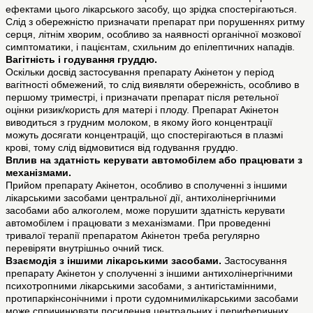
ефектами цього лікарського засобу, що зрідка спостерігаються.
Слід з обережністю призначати препарат при порушеннях ритму
серця, літнім хворим, особливо за наявності органічної мозкової
симптоматики, і пацієнтам, схильним до епілептичних нападів.
Вагітність і годування груддю.
Оскільки досвід застосування препарату Акінетон у період
вагітності обмежений, то слід виявляти обережність, особливо в
першому триместрі, і призначати препарат після ретельної
оцінки ризик/користь для матері і плоду. Препарат Акінетон
виводиться з грудним молоком, в якому його концентрації
можуть досягати концентрацій, що спостерігаються в плазмі
крові, тому слід відмовитися від годування груддю.
Вплив на здатність керувати автомобілем або працювати з
механізмами.
Прийом препарату Акінетон, особливо в сполученні з іншими
лікарськими засобами центральної дії, антихолінергічними
засобами або алкоголем, може порушити здатність керувати
автомобілем і працювати з механізмами. При проведенні
тривалої терапії препаратом Акінетон треба регулярно
перевіряти внутрішньо очний тиск.
Взаємодія з іншими лікарськими засобами.
Застосування
препарату Акінетон у сполученні з іншими антихолінергічними
психотропними лікарськими засобами, з антигістамінними,
протипаркінсонічними і проти судомнимилікарськими засобами
може спричинювати посилення центральних і периферичних