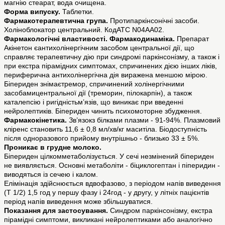
магнію стеарат, вода очищена.
Форма випуску.
Таблетки.
Фармакотерапевтична група.
Протипаркінсонічні засоби.
Холіноблокатор центральний. КодАТС N04AA02.
Фармакологічні властивості. Фармакодинаміка.
Препарат
Акінетон єантихолінергічним засобом центральної дії, що
справляє терапевтичну дію при синдромі паркінсонізму, а також і
при екстра пірамідних симптомах, спричинених дією інших ліків,
периферична антихолінергічна дія виражена меншою мірою.
Біпериден знімаєтремор, спричинений холінергічними
засобамицентральної дії (треморин, пілокарпін), а також
каталепсію і ригідністьм’язів, що виникає при введенні
нейролептиків. Біпериден чинить психомоторне збудження.
Фармакокінетика.
Зв’язокз білками плазми - 91-94%. Плазмовий
кліренс становить 11,6 ± 0,8 мл/хв/кг маситіла. Біодоступність
після одноразового прийому внутрішньо - близько 33 ± 5%.
Проникає в грудне молоко.
Біпериден цілкомметаболізується. У сечі незмінений біпериден
не виявляється. Основні метаболіти - біциклогептан і піперидин -
виводяться із сечею і калом.
Елімінація здійснюється вдвофазово, з періодом напів виведення
(Т 1/2) 1,5 год у першу фазу і 24год - у другу, у літніх пацієнтів
період напів виведення може збільшуватися.
Показання для застосування.
Синдром паркінсонізму, екстра
пірамідні симптоми, викликані нейролептиками або аналогічно