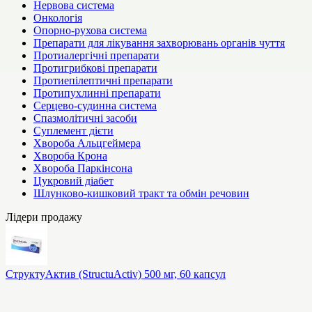
Нервова система
Онкологія
Опорно-рухова система
Препарати для лікування захворювань органів чуття
Протиалергічні препарати
Протигрибкові препарати
Протиепілептичні препарати
Протипухлинні препарати
Серцево-судинна система
Спазмолітичні засоби
Суплемент дієти
Хвороба Альцгеймера
Хвороба Крона
Хвороба Паркінсона
Цукровий діабет
Шлунково-кишковий тракт та обмін речовин
Лідери продажу
СтруктуАктив (StructuActiv) 500 мг, 60 капсул