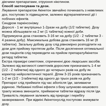
діючими препаратами, отруєння нікотином.
Спосіб застосуванн та дози.
Лікування препаратом Акінетон звичайно починають з невеликих
доз, поступово їх підвищуючи, залежно відтерапевтичної дії і
побічних ефектів.
Синдром паркінсонізму.
Дорослі - 1 мг внутрішньо 1-2рази на добу (1/2 таблетки). Дозу
можна збільшувати на 2 мг (1 таблетка) кожної доби.
Підтримуюча доза становить 3-16 мг на добу (1/2 - 2 таблетки 3 -
4 разина добу). Максимальна добова доза становить 16 мг (8
таблеток). Загальну добову дозу слід рівномірно розподілити на
дози для прийому протягом доби. Після досягнення оптимальної
дози пацієнтів слід переводити на прийом препаратуАкінетон
ретард таблетки.
Екстра пірамідні симптоми, спричинені дією лікарських засобів.
Залежно від вагомості симптомів дорослим призначають 1-4 мг
(1/2 - 2 таблетки) від одного до чотирьох разів на добу як
коректор нейролептичної терапії. Дітям 3-15 років призначають
1-2 мг (1/2 - 1таблетка) від одного до трьох разів на добу.
Препарат слід приймати під час абопісля їди, запиваючи
рідиною. Небажані побічні ефекти з боку шлунково-кишкового
тракту можна зменшити, приймаючи таблетки відразу після їди.
Тривалість лікування залежить від природи і перебігу
захворювання. При відміні Акінетонуслід поступово знижувати
дозу.