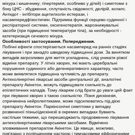
міхура і кишечнику; гіпертермія, особливо у дітей) і симптоми з
боку ЦНС - збудження, сплутаність свідомості, делірій, колапс.
Антидот - інгібітори ацетилхолін естерази, і
насампередфізостигмін. Підтримка функції серцево-судинної і
респіраторної системи, оксигенотерапія, жарознижувальні
засоби (при підвищенні температури тіла), за необхідності -
катетеризація сечового міхура.
Особливості застосування. Попередження.
Побічні ефекти спостерігаються насамперед на ранніх стадіях
лікування і при занадто швидкому підвищенні дози. За винятком
випадків загрозливих для життя ускладнень, слід уникати різкої
відміни препарату. У літніх хворих, які мають церебральні
порушення судинного або дегенеративного характеру, часто
може виявлятися підвищена чутливість до препарату.
Антихолінергічні лікарські засоби центральної дії, аналогічні
препарату Акінетон, можуть підвищувати схильність до
епілептичних нападів. Тому лікарям слід брати до уваги цей факт
при лікуванні хворих з такою схильністю. Пізня дискінезія,
спричинена нейролептиками, може підсилюватись під дією
препарату Акінетон. Паркінсонічні симптоми у випадку
розвиненої пізньоїдискінезії в окремих випадках бувають
настільки тяжкими, що перешкоджають продовженню лікування
антихолінергічними лікарськими засобами. Відмічено
зловживання препаратом Акінетон. Це явище, можливо,
пов’язано з поліпшенням настрою і тимчасовими ейфоричними