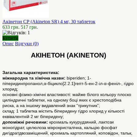
Акінетон СР (Akineton SR) 4 мг, 30 таблеток
633 грн.
517 грн.
Купити
Опис
Відгуки (0)
АКІНЕТОН (AKINETON)
Загальна характеристика:
міжнародна та хімічна назви:
biperiden; 1-
піперидинпропанол,α-біцикло[2.2.1]гепт-5-ен-2-іл-α-феніл-, гідро
хлорид;
основні фізико-хімічні властивості: майже білого кольору плоско
циліндричні таблетки, на одному боці яких є хрестоподібна
риска, а на іншому видавлений знак “трикутник”;
склад: 1 таблетка містить біперидену гідро хлорид у кількості
еквівалентній 2 мг біперидену;
допоміжні речовини:
крохмаль кукурудзяний, лактози
моногідрат, целюлоза мікрокристалічна, кальцію фосфат
дигідратдвозаміщений, крохмаль картопляний, коповідон, тальк,