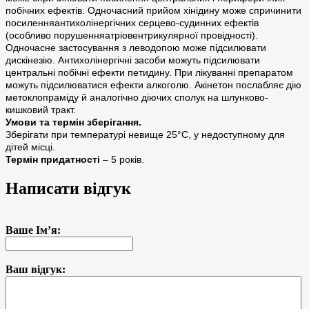
побічних ефектів. Одночасний прийом хінідину може спричинити
посиленняантихолінергічних серцево-судинних ефектів
(особливо порушенняатріовентрикулярної провідності).
Одночасне застосування з леводопою може підсилювати
дискінезію. Антихолінергічні засоби можуть підсилювати
центральні побічні ефекти петидину. При лікуванні препаратом
можуть підсилюватися ефекти алкоголю. Акінетон послабляє дію
метоклопраміду й аналогічно діючих сполук на шлунково-
кишковий тракт.
Умови та термін зберігання.
Зберігати при температурі невище 25°С, у недоступному для
дітей місці.
Термін придатності
– 5 років.
Написати відгук
Ваше Ім’я:
Ваш відгук: