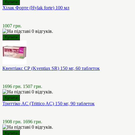
Хілак Форте (Hylak forte) 100 мл
1007 грн.
Квентіакс СР (Kventiax SR) 150 мг, 60 таблеток
1696 грн.
1507 грн.
Триттіко AC (Trittico AC) 150 мг, 90 таблеток
1908 грн.
1696 грн.