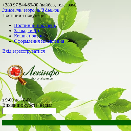
+380 97 544-69-90 (вайбер, телеграм)
Замовити зворотній дзвінок
Постійний покупець
Постійний покупець
Закладки (0)
Кошик покупок
Оформлення замовлення
Вхід
зареєструватися
з 9-00 до 18-00
Вихідний: субота, неділя