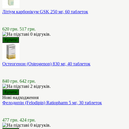
Літіум карбонікум GSK 250 мг, 60 таблеток
620 грн.
517 грн.
Остеогенон (Osteogenon) 830 мг, 40 таблеток
840 грн.
642 грн.
Нові надходження
Фелодипін (Felodipin) Ratiopharm 5 мг, 30 таблеток
477 грн.
424 грн.