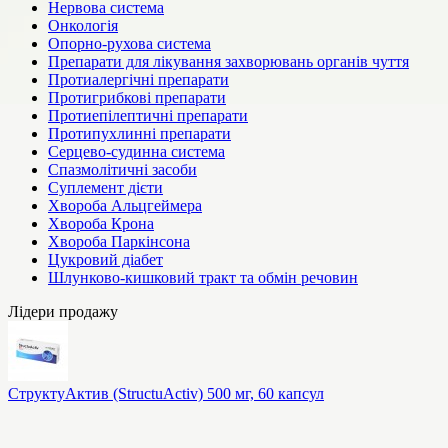
Нервова система
Онкологія
Опорно-рухова система
Препарати для лікування захворювань органів чуття
Протиалергічні препарати
Протигрибкові препарати
Протиепілептичні препарати
Протипухлинні препарати
Серцево-судинна система
Спазмолітичні засоби
Суплемент дієти
Хвороба Альцгеймера
Хвороба Крона
Хвороба Паркінсона
Цукровий діабет
Шлунково-кишковий тракт та обмін речовин
Лідери продажу
СтруктуАктив (StructuActiv) 500 мг, 60 капсул