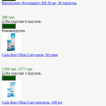
Кветаплекс (Kwetaplex) XR 50 мг, 30 таблеток
286 грн.
Рекомендуємо
Скін-Кап (Skin-Cap) крем, 50 грам
1784 грн.
1577 грн.
Скін-Кап (Skin-Cap) аерозоль, 100 мл