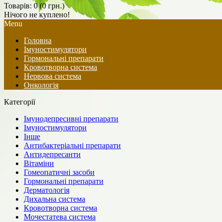
Товарів: 0 (0 грн.)
Нічого не куплено!
Menu
Головна
Імуностимулятори
Гормональні препарати
Кровотворна система
Нервова система
Онкологія
Категорії
Імунодепресивні препарати
Імуностимулятори
Інше
Антибактеріальні препарати
Антидепресанти
Вітаміни
Гомеопатичні засоби
Гормональні препарати
Дерматологія
Дихальна система
Кровотворна система
Мочестатева система