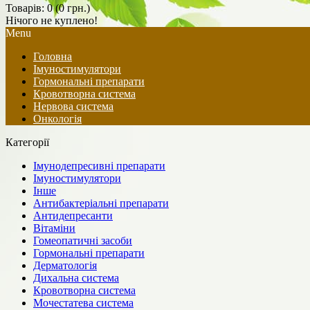
Товарів: 0 (0 грн.)
Нічого не куплено!
Menu
Головна
Імуностимулятори
Гормональні препарати
Кровотворна система
Нервова система
Онкологія
Категорії
Імунодепресивні препарати
Імуностимулятори
Інше
Антибактеріальні препарати
Антидепресанти
Вітаміни
Гомеопатичні засоби
Гормональні препарати
Дерматологія
Дихальна система
Кровотворна система
Мочестатева система