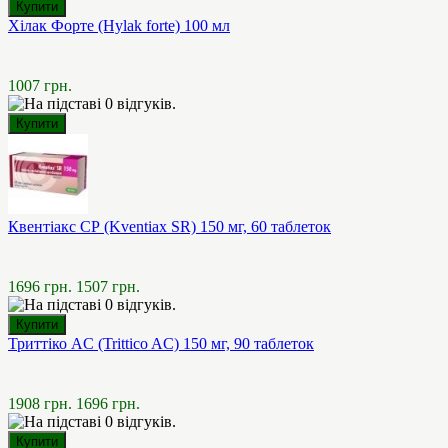
Хілак Форте (Hylak forte) 100 мл
1007 грн.
Квентіакс СР (Kventiax SR) 150 мг, 60 таблеток
1696 грн.
1507 грн.
Триттіко AC (Trittico AC) 150 мг, 90 таблеток
1908 грн.
1696 грн.