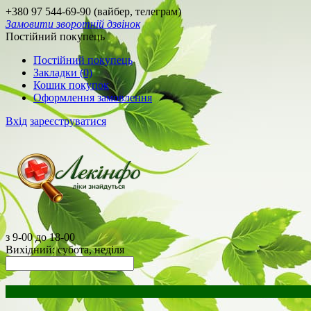
+380 97 544-69-90 (вайбер, телеграм)
Замовити зворотній дзвінок
Постійний покупець
Постійний покупець
Закладки (0)
Кошик покупок
Оформлення замовлення
Вхід
зареєструватися
з 9-00 до 18-00
Вихідний: субота, неділя