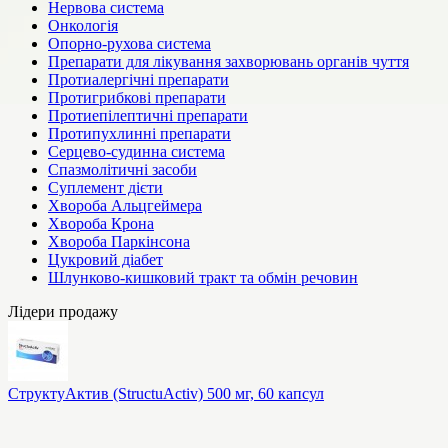
Нервова система
Онкологія
Опорно-рухова система
Препарати для лікування захворювань органів чуття
Протиалергічні препарати
Протигрибкові препарати
Протиепілептичні препарати
Протипухлинні препарати
Серцево-судинна система
Спазмолітичні засоби
Суплемент дієти
Хвороба Альцгеймера
Хвороба Крона
Хвороба Паркінсона
Цукровий діабет
Шлунково-кишковий тракт та обмін речовин
Лідери продажу
СтруктуАктив (StructuActiv) 500 мг, 60 капсул