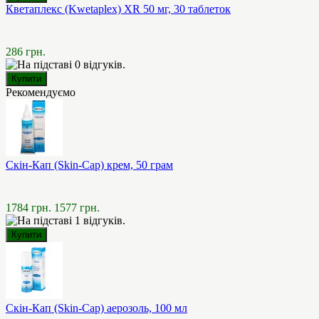
Кветаплекс (Kwetaplex) XR 50 мг, 30 таблеток
286 грн.
Рекомендуємо
Скін-Кап (Skin-Cap) крем, 50 грам
1784 грн.
1577 грн.
Скін-Кап (Skin-Cap) аерозоль, 100 мл