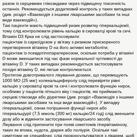
разом із серцевими глікозидами через підвищену токсичність
останніх. Рекомендується додатковий контроль у таких випадках
(див. розділ «Взаємодія з іншими лікарськими засобами та інші
види взаємодій»).
Такі пацієнти мають підвищений ризик розвитку гіперкальціємії,
тому слід контролювати рівень кальцію в сироватці крові та сечі.
Вітамін D3 Крка не слід застосовувати:
пацієнтам із саркоїдозом у зв’язку з ризиком прискореного
перетворення вітаміну D на його активні метаболіти;
пацієнтам із псевдогіпопаратиреозом, оскільки потреба у вітаміні
D може зменшитися під час фази нормальної чутливості до
вітаміну D. У таких випадках рекомендується застосовувати
похідні вітаміну D, які легше контролюються.
Протягом довготривалого лікування дозами, що перевищують
1000 МО (25 мкг) холекальциферолу слід перевіряти рівні
кальцію у сироватці крові та сечі і контролювати функцію нирок,
особливо у пацієнтів літнього віку і пацієнтів, які приймають
серцеві глікозиди або діуретики (див. розділ «Взаємодія з іншими
лікарськими засобами та інші види взаємодій»). У випадку
гіперкальціємії, ознак погіршення функції нирок або
гіперкальціурії (7,5 ммоль (300 мг) кальцію/24 год) слід зменшити
дозу або ж відмінити застосування лікарського засобу.
Лікування слід припинити при появі симптомів гіпервітамінозу,
таких як втома, нудота, діарея або поліурія. Оскільки такі
симптоми не специфічні, слід проконсультуватися з лікарем, щоб