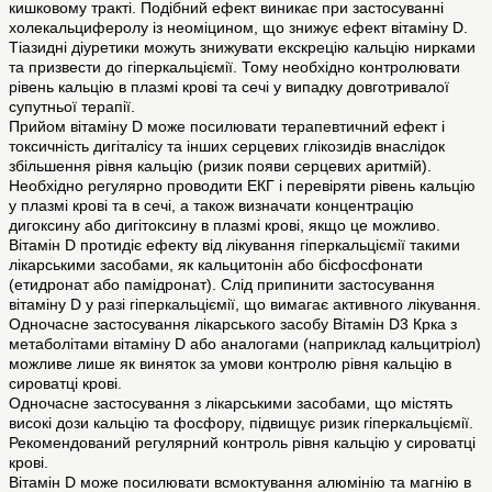
кишковому тракті. Подібний ефект виникає при застосуванні
холекальциферолу із неоміцином, що знижує ефект вітаміну D.
Тіазидні діуретики можуть знижувати екскрецію кальцію нирками
та призвести до гіперкальціємії. Тому необхідно контролювати
рівень кальцію в плазмі крові та сечі у випадку довготривалої
супутньої терапії.
Прийом вітаміну D може посилювати терапевтичний ефект і
токсичність дигіталісу та інших серцевих глікозидів внаслідок
збільшення рівня кальцію (ризик появи серцевих аритмій).
Необхідно регулярно проводити ЕКГ і перевіряти рівень кальцію
у плазмі крові та в сечі, а також визначати концентрацію
дигоксину або дигітоксину в плазмі крові, якщо це можливо.
Вітамін D протидіє ефекту від лікування гіперкальціємії такими
лікарськими засобами, як кальцитонін або бісфосфонати
(етидронат або памідронат). Слід припинити застосування
вітаміну D у разі гіперкальціємії, що вимагає активного лікування.
Одночасне застосування лікарського засобу Вітамін D3 Крка з
метаболітами вітаміну D або аналогами (наприклад кальцитріол)
можливе лише як виняток за умови контролю рівня кальцію в
сироватці крові.
Одночасне застосування з лікарськими засобами, що містять
високі дози кальцію та фосфору, підвищує ризик гіперкальціємії.
Рекомендований регулярний контроль рівня кальцію у сироватці
крові.
Вітамін D може посилювати всмоктування алюмінію та магнію в