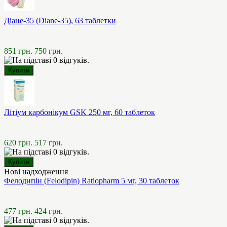
Діане-35 (Diane-35), 63 таблетки
851 грн.
750 грн.
Літіум карбонікум GSK 250 мг, 60 таблеток
620 грн.
517 грн.
Нові надходження
Фелодипін (Felodipin) Ratiopharm 5 мг, 30 таблеток
477 грн.
424 грн.