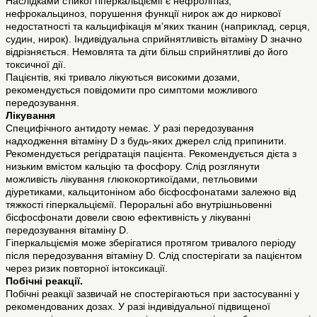
Наслідками стійкої гіперкальціємії є нефролітіаз,
нефрокальциноз, порушення функції нирок аж до ниркової
недостатності та кальцифікація м’яких тканин (наприклад, серця,
судин, нирок). Індивідуальна сприйнятливість вітаміну D значно
відрізняється. Немовлята та діти більш сприйнятливі до його
токсичної дії.
Пацієнтів, які тривало лікуються високими дозами,
рекомендується повідомити про симптоми можливого
передозування.
Лікування
Специфічного антидоту немає. У разі передозування
надходження вітаміну D з будь-яких джерел слід припинити.
Рекомендується регідратація пацієнта. Рекомендується дієта з
низьким вмістом кальцію та фосфору. Слід розглянути
можливість лікування глюкокортикоїдами, петльовими
діуретиками, кальцитоніном або бісфосфонатами залежно від
тяжкості гіперкальціємії. Пероральні або внутрішньовенні
бісфосфонати довели свою ефективність у лікуванні
передозування вітаміну D.
Гіперкальціємія може зберігатися протягом тривалого періоду
після передозування вітаміну D. Слід спостерігати за пацієнтом
через ризик повторної інтоксикації.
Побічні реакції.
Побічні реакції зазвичай не спостерігаються при застосуванні у
рекомендованих дозах. У разі індивідуальної підвищеної