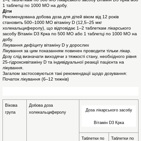
1 таблетці по 1000 МО на добу.
Діти
Рекомендована добова доза для дітей віком від 12 років
становить 500–1000 МО вітаміну D (12,5–25 мкг
холекальциферолу), що відповідає 1–2 таблеткам лікарського
засобу Вітамін D3 Крка по 500 МО або 1 таблетці по 1000 МО на
добу.
Лікування дефіциту вітаміну D у дорослих
Лікування за цим показанням повинен проводити тільки лікар.
Дозу слід визначати виходячи з тяжкості стану, необхідного рівня
25-гідроксивітаміну D та індивідуальної реакції пацієнта на
лікування.
Загалом застосовуються такі рекомендації щодо дозування:
Початок лікування (6–12 тижнів)
Вікова 
Добова доза 
Доза лікарського засобу
група
холекальциферолу
Вітамін D3 Крка
Таблетки по 
Таблетки по 