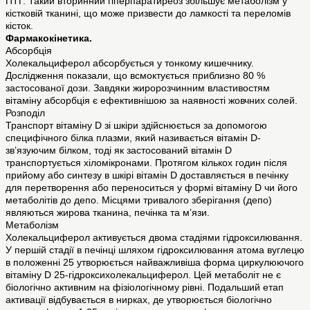
ПТГ. Такий вторинний гіперпаратиреоз збільшує метаболізм у
кістковій тканині, що може призвести до ламкості та переломів
кісток.
Фармакокінетика.
Абсорбція
Холекальциферол абсорбується у тонкому кишечнику.
Дослідження показали, що всмоктується приблизно 80 %
застосованої дози. Завдяки жиророзчинним властивостям
вітаміну абсорбція є ефективнішою за наявності жовчних солей.
Розподіл
Транспорт вітаміну D зі шкіри здійснюється за допомогою
специфічного білка плазми, який називається вітамін D-
зв’язуючим білком, тоді як застосований вітамін D
транспортується хіломікронами. Протягом кількох годин після
прийому або синтезу в шкірі вітамін D доставляється в печінку
для перетворення або переноситься у формі вітаміну D чи його
метаболітів до депо. Місцями тривалого зберігання (депо)
являються жирова тканина, печінка та м’язи.
Метаболізм
Холекальциферол активується двома стадіями гідроксилювання.
У першій стадії в печінці шляхом гідроксилювання атома вуглецю
в положенні 25 утворюється найважливіша форма циркулюючого
вітаміну D 25-гідроксихолекальциферол. Цей метаболіт не є
біологічно активним на фізіологічному рівні. Подальший етап
активації відбувається в нирках, де утворюється біологічно