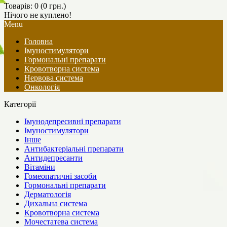
Товарів: 0 (0 грн.)
Нічого не куплено!
Menu
Головна
Імуностимулятори
Гормональні препарати
Кровотворна система
Нервова система
Онкологія
Категорії
Імунодепресивні препарати
Імуностимулятори
Інше
Антибактеріальні препарати
Антидепресанти
Вітаміни
Гомеопатичні засоби
Гормональні препарати
Дерматологія
Дихальна система
Кровотворна система
Мочестатева система