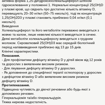
активна форма 1,25-дигідроксихолекальциферол шляхом
гідроксилювання у положенні 1. Нормальні концентрації 25(OH)D
у плазмі крові, що свідчать про достатню кількість вітаміну D,
перевищують 20–30 нг/мл (50–75 нмоль/л), тоді як концентрація
1,25(OH)2D3 у плазмі становить приблизно 0,04 нг/мл (0,1
нмоль/л).
Виведення
Холекальциферол та його метаболіти переважно виводяться з
жовчю та калом, лише невеликі кількості виводяться із сечею.
Деякі метаболіти холекальциферолу виводяться з грудним
молоком. Сироватковий 25(OH)D3 має середній біологічний
період напіввиведення приблизно від 13 до 15 днів.
Клінічні характеристики.
Показання.
- Для профілактики дефіциту вітаміну D у дітей віком від 12 років
та дорослих з виявленим високим ризиком.
- Для лікування дефіциту вітаміну D у дорослих.
- Як доповнення до специфічної терапії остеопорозу у дорослих
з дефіцитом вітаміну D або виявленим високим ризиком
дефіциту вітаміну D.
Протипоказання.
Підвищена чутливість до діючої речовини або будь-якої з
допоміжних речовин.
Гіперкальціємія та/або гіперкальціурія.
Тяжка ниркова недостатність.