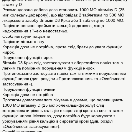
вітаміну D
Рекомендована добова доза становить 1000 МО вітаміну D (25
мкг холекальциферолу), що відповідає 2 таблеткам по 500 МО
лікарського засобу Вітамін D3 Крка або 1 таблетці по 1000 МО.
Пацієнти повинні приймати кальцій додатково, якщо
надходження з їжею недостатньо.
Особливі групи пацієнтів
Пацієнти літнього віку
Корекція дози не потрібна, проте слід брати до уваги функцію
нирок.
Порушення функції нирок
Вітамін D3 Крка слід застосовувати з обережністю пацієнтам з
легким та помірним порушенням функції нирок.
Протипоказано застосувати пацієнтам із тяжкими порушеннями
функції нирок (див. розділи «Протипоказання» та «Особливості
застосування»).
Порушення функції печінки
Корекція дози не потрібна.
Протягом довготривалого лікування дозами, що перевищують
1000 МО вітаміну D (25 мкг холекальциферолу) слід
контролювати рівень кальцію в сироватці крові та сечі, а також
функцію нирок. Можливо, дозу потрібно буде коригувати з
урахуванням рівня кальцію в сироватці крові (див. розділ
«Особливості застосування»).
Спосіб застосування