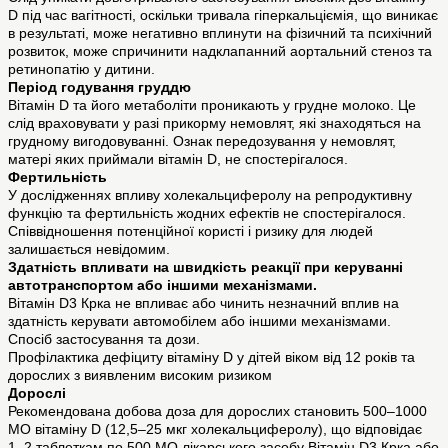
D під час вагітності, оскільки тривала гіперкальціємія, що виникає
в результаті, може негативно вплинути на фізичний та психічний
розвиток, може спричинити надклапанний аортальний стеноз та
ретинопатію у дитини.
Період годування груддю
Вітамін D та його метаболіти проникають у грудне молоко. Це
слід враховувати у разі прикорму немовлят, які знаходяться на
грудному вигодовуванні. Ознак передозування у немовлят,
матері яких приймали вітамін D, не спостерігалося.
Фертильність
У дослідженнях впливу холекальциферолу на репродуктивну
функцію та фертильність жодних ефектів не спостерігалося.
Співвідношення потенційної користі і ризику для людей
залишається невідомим.
Здатність впливати на швидкість реакції при керуванні
автотранспортом або іншими механізмами.
Вітамін D3 Крка не впливає або чинить незначний вплив на
здатність керувати автомобілем або іншими механізмами.
Спосіб застосування та дози.
Профілактика дефіциту вітаміну D у дітей віком від 12 років та
дорослих з виявленим високим ризиком
Дорослі
Рекомендована добова доза для дорослих становить 500–1000
МО вітаміну D (12,5–25 мкг холекальциферолу), що відповідає
1–2 таблеткам по 500 МО лікарського засобу Вітамін D3 Крка або