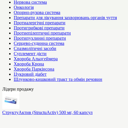
Нервова система
Онкологія
Опорно-рухова система
Препарати для лікування захворювань органів чуття
Протиалергічні препарати
Протигрибкові препарати
Протиепілептичні препарати
Протипухлинні препарати
Серцево-судинна система
Спазмолітичні засоби
Суплемент дієти
Хвороба Альцгеймера
Хвороба Крона
Хвороба Паркінсона
Цукровий діабет
Шлунково-кишковий тракт та обмін речовин
Лідери продажу
СтруктуАктив (StructuActiv) 500 мг, 60 капсул