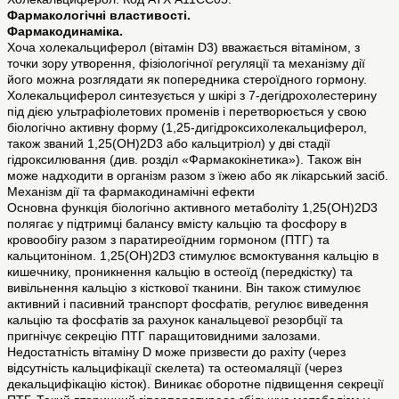
Фармакологічні властивості.
Фармакодинаміка.
Хоча холекальциферол (вітамін D3) вважається вітаміном, з
точки зору утворення, фізіологічної регуляції та механізму дії
його можна розглядати як попередника стероїдного гормону.
Холекальциферол синтезується у шкірі з 7-дегідрохолестерину
під дією ультрафіолетових променів і перетворюється у свою
біологічно активну форму (1,25-дигідроксихолекальциферол,
також званий 1,25(OH)2D3 або кальцитріол) у дві стадії
гідроксилювання (див. розділ «Фармакокінетика»). Також він
може надходити в організм разом з їжею або як лікарський засіб.
Механізм дії та фармакодинамічні ефекти
Основна функція біологічно активного метаболіту 1,25(OH)2D3
полягає у підтримці балансу вмісту кальцію та фосфору в
кровообігу разом з паратиреоїдним гормоном (ПTГ) та
кальцитоніном. 1,25(OH)2D3 стимулює всмоктування кальцію в
кишечнику, проникнення кальцію в остеоїд (передкістку) та
вивільнення кальцію з кісткової тканини. Він також стимулює
активний і пасивний транспорт фосфатів, регулює виведення
кальцію та фосфатів за рахунок канальцевої резорбції та
пригнічує секрецію ПТГ паращитовидними залозами.
Недостатність вітаміну D може призвести до рахіту (через
відсутність кальцифікації скелета) та остеомаляції (через
декальцифікацію кісток). Виникає оборотне підвищення секреції