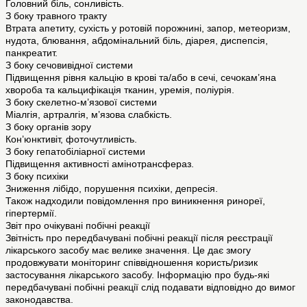
Головний біль, сонливість.
З боку травного тракту
Втрата апетиту, сухість у ротовій порожнині, запор, метеоризм,
нудота, блювання, абдомінальний біль, діарея, диспепсія,
панкреатит.
З боку сечовивідної системи
Підвищення рівня кальцію в крові та/або в сечі, сечокам’яна
хвороба та кальцифікація тканин, уремія, поліурія.
З боку скелетно-м’язової системи
Міалгія, артралгія, м’язова слабкість.
З боку органів зору
Кон’юнктивіт, фоточутливість.
З боку гепатобіліарної системи
Підвищення активності амінотрансфераз.
З боку психіки
Зниження лібідо, порушення психіки, депресія.
Також надходили повідомлення про виникнення ринореї,
гіпертермії.
Звіт про очікувані побічні реакції
Звітність про передбачувані побічні реакції після реєстрації
лікарського засобу має велике значення. Це дає змогу
продовжувати моніторинг співвідношення користь/ризик
застосування лікарського засобу. Інформацію про будь-які
передбачувані побічні реакції слід подавати відповідно до вимог
законодавства.