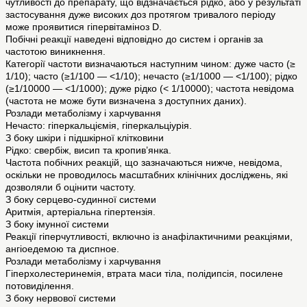
чутливості до препарату, що відзначається рідко, або у результаті
застосування дуже високих доз протягом тривалого періоду
може проявитися гіпервітаміноз D.
Побічні реакції наведені відповідно до систем і органів за
частотою виникнення.
Категорії частоти визначаються наступним чином: дуже часто (≥
1/10); часто (≥1/100 — <1/10); нечасто (≥1/1000 — <1/100); рідко
(≥1/10000 — <1/1000); дуже рідко (< 1/10000); частота невідома
(частота не може бути визначена з доступних даних).
Розлади метаболізму і харчування
Нечасто: гіперкальціємія, гіперкальціурія.
З боку шкіри і підшкірної клітковини
Рідко: свербіж, висип та кропив’янка.
Частота побічних реакцій, що зазначаються нижче, невідома,
оскільки не проводилось масштабних клінічних досліджень, які
дозволяли б оцінити частоту.
З боку серцево-судинної системи
Аритмія, артеріальна гіпертензія.
З боку імунної системи
Реакції гіперчутливості, включно із анафілактичними реакціями,
ангіоедемою та диспное.
Розлади метаболізму і харчування
Гіперхолестеринемія, втрата маси тіла, полідипсія, посилене
потовиділення.
З боку нервової системи