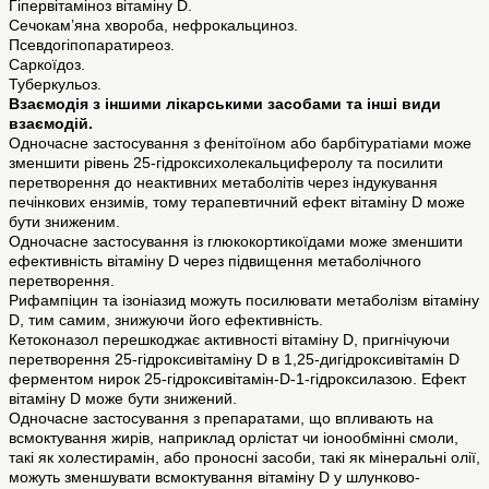
Гіпервітаміноз вітаміну D.
Сечокам’яна хвороба, нефрокальциноз.
Псевдогіпопаратиреоз.
Саркоїдоз.
Туберкульоз.
Взаємодія з іншими лікарськими засобами та інші види
взаємодій.
Одночасне застосування з фенітоїном або барбітуратіами може
зменшити рівень 25-гідроксихолекальциферолу та посилити
перетворення до неактивних метаболітів через індукування
печінкових ензимів, тому терапевтичний ефект вітаміну D може
бути зниженим.
Одночасне застосування із глюкокортикоїдами може зменшити
ефективність вітаміну D через підвищення метаболічного
перетворення.
Рифампіцин та ізоніазид можуть посилювати метаболізм вітаміну
D, тим самим, знижуючи його ефективність.
Кетоконазол перешкоджає активності вітаміну D, пригнічуючи
перетворення 25-гідроксивітаміну D в 1,25-дигідроксивітамін D
ферментом нирок 25-гідроксивітамін-D-1-гідроксилазою. Ефект
вітаміну D може бути знижений.
Одночасне застосування з препаратами, що впливають на
всмоктування жирів, наприклад орлістат чи іонообмінні смоли,
такі як холестирамін, або проносні засоби, такі як мінеральні олії,
можуть зменшувати всмоктування вітаміну D у шлунково-