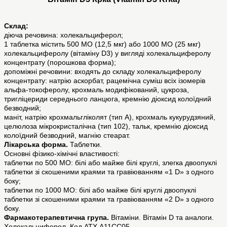
Склад:
діюча речовина: холекальциферол;
1 таблетка містить 500 МО (12,5 мкг) або 1000 МО (25 мкг)
холекальциферолу (вітаміну D3) у вигляді холекальциферолу
концентрату (порошкова форма);
допоміжні речовини: входять до складу холекальциферолу
концентрату: натрію аскорбат, рацемічна суміш всіх ізомерів
альфа-токоферолу, крохмаль модифікований, цукроза,
тригліцериди середнього ланцюга, кремнію діоксид колоїдний
безводний;
маніт, натрію крохмальгліколят (тип А), крохмаль кукурудзяний,
целюлоза мікрокристалічна (тип 102), тальк, кремнію діоксид
колоїдний безводний, магнію стеарат.
Лікарська форма.
Таблетки.
Основні фізико-хімічні властивості:
таблетки по 500 МО: білі або майже білі круглі, злегка двоопуклі
таблетки зі скошеними краями та гравіюванням «1 D» з одного
боку;
таблетки по 1000 МО: білі або майже білі круглі двоопуклі
таблетки зі скошеними краями та гравіюванням «2 D» з одного
боку.
Фармакотерапевтична група.
Вітаміни. Вітамін D та аналоги.
Холекальциферол. Код АТХ A11CC05.