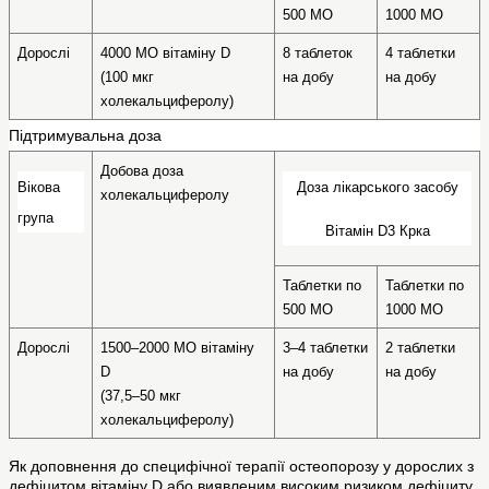
500 МО
1000 МО
Дорослі
4000 МО вітаміну D
8 таблеток 
4 таблетки 
(100 мкг 
на добу
на добу
холекальциферолу)
Підтримувальна доза
Добова доза 
Вікова 
Доза лікарського засобу
холекальциферолу
група
Вітамін D3 Крка
Таблетки по 
Таблетки по 
500 МО
1000 МО
Дорослі
1500–2000 МО вітаміну 
3–4 таблетки 
2 таблетки 
D
на добу
на добу
(37,5–50 мкг 
холекальциферолу)
Як доповнення до специфічної терапії остеопорозу у дорослих з
дефіцитом вітаміну D або виявленим високим ризиком дефіциту