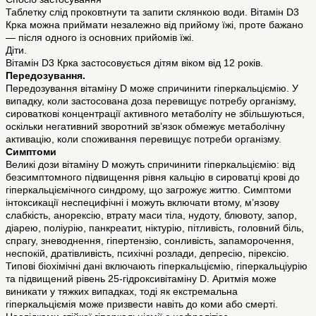
Таблетку слід проковтнути та запити склянкою води. Вітамін D3
Крка можна приймати незалежно від прийому їжі, проте бажано
— після одного із основних прийомів їжі.
Діти.
Вітамін D3 Крка застосовується дітям віком від 12 років.
Передозування.
Передозування вітаміну D може спричинити гіперкальціємію. У
випадку, коли застосована доза перевищує потребу організму,
сироваткові концентрації активного метаболіту не збільшуються,
оскільки негативний зворотний зв’язок обмежує метаболічну
активацію, коли споживання перевищує потреби організму.
Симптоми
Великі дози вітаміну D можуть спричинити гіперкальціємію: від
безсимптомного підвищення рівня кальцію в сироватці крові до
гіперкальціємічного синдрому, що загрожує життю. Симптоми
інтоксикації неспецифічні і можуть включати втому, м’язову
слабкість, анорексію, втрату маси тіла, нудоту, блювоту, запор,
діарею, поліурію, панкреатит, ніктурію, пітливість, головний біль,
спрагу, зневоднення, гіпертензію, сонливість, запаморочення,
неспокій, дратівливість, психічні розлади, депресію, пірексію.
Типові біохімічні дані включають гіперкальціємію, гіперкальціурію
та підвищений рівень 25-гідроксивітаміну D. Аритмія може
виникати у тяжких випадках, тоді як екстремальна
гіперкальціємія може призвести навіть до коми або смерті.