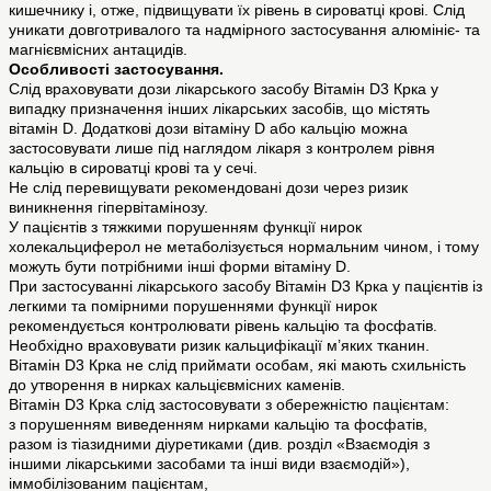
кишечнику і, отже, підвищувати їх рівень в сироватці крові. Слід
уникати довготривалого та надмірного застосування алюмініє- та
магнієвмісних антацидів.
Особливості застосування.
Слід враховувати дози лікарського засобу Вітамін D3 Крка у
випадку призначення інших лікарських засобів, що містять
вітамін D. Додаткові дози вітаміну D або кальцію можна
застосовувати лише під наглядом лікаря з контролем рівня
кальцію в сироватці крові та у сечі.
Не слід перевищувати рекомендовані дози через ризик
виникнення гіпервітамінозу.
У пацієнтів з тяжкими порушенням функції нирок
холекальциферол не метаболізується нормальним чином, і тому
можуть бути потрібними інші форми вітаміну D.
При застосуванні лікарського засобу Вітамін D3 Крка у пацієнтів із
легкими та помірними порушеннями функції нирок
рекомендується контролювати рівень кальцію та фосфатів.
Необхідно враховувати ризик кальцифікації м’яких тканин.
Вітамін D3 Крка не слід приймати особам, які мають схильність
до утворення в нирках кальцієвмісних каменів.
Вітамін D3 Крка слід застосовувати з обережністю пацієнтам:
з порушенням виведенням нирками кальцію та фосфатів,
разом із тіазидними діуретиками (див. розділ «Взаємодія з
іншими лікарськими засобами та інші види взаємодій»),
іммобілізованим пацієнтам,