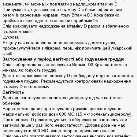
визначити, чи можна їх пов’язати з надлишком вітаміну D.
Припускають, що засвоєння вітаміну D є більш ефективним
разом із харчовими жирами, тому Вітамін D3 Крка бажано
приймати після одного із основних прийомів їжі.
Слід враховувати надходження вітаміну D разом із збагаченою
вітаміном їжею.
Цукроза
Якщо у вас встановлена непереносимість деяких цукрів,
проконсультуйтеся з лікарем, перш ніж приймати цей лікарський
засіб.
Застосування у період вагітності або годування груддю.
Слід з обережністю застосовувати Вітамін D3 Крка вагітним та
жінкам, які годують груддю.
Достатнє надходження вітаміну D необхідне у період вагітності та
годування груддю. Рекомендується контролювати надходження
вітаміну D до організму.
Вагітність
Дані про застосування холекальциферолу під час вагітності
обмежені.
Наразі немає даних про існування ризиків при застосуванні
максимальної добової дози 600 МО (15 мкг холекальциферолу).
Проте вітамін D рекомендується з обережністю застосовувати
вагітним лише у разі його недостатності. Добова доза не має
перевищувати 500 МО, якщо лікар не призначив інакше.
Слід уникати довготривалого застосування високих доз вітаміну