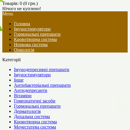
Товарів: 0 (0 грн.)
Нічого не куплено!
Menu
Головна
Імуностимулятори
Гормональні препарати
Кровотворна система
Нервова система
Онкологія
Категорії
Імунодепресивні препарати
Імуностимулятори
Інше
Антибактеріальні препарати
Антидепресанти
Вітаміни
Гомеопатичні засоби
Гормональні препарати
Дерматологія
Дихальна система
Кровотворна система
Мочестатева система