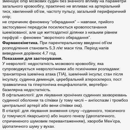
зменшує опір мозкових судин без значного впливу на параметри
загального кровообігу, практично не впливає на артеріальний
тиск, хвилинний об’єм, частоту пульсу, загальний периферичний
опір;
не спричиняє феномену “обкрадання” – навпаки, прийого
застосуванні передусім посилюється кровопостачання
ішемізованої, але ще життєздатної ділянки з низьким рівнем
перфузії – феномен “зворотного обкрадання”.
Фармакокінетика.
При парентеральному введенні об’єм
розподілення становить 5,3 л/кг маси тіла. Період напів
виведення дорівнює 4,7 год.
Показання для застосування.
У неврології: недостатність мозкового кровообігу, яка
супроводжується неврологічними або психічними розладами:
транзиторна ішемічна атака (ТІА), ішемічний інсульт, стан після
інсульту, судинна деменція, церебральний атеросклероз, пост
травматична та гіпертонічна енцефалопатія, вертебро-
базилярна недостатність.
В офтальмології: для лікування хронічних судинних захворювань
судинної оболонки та сітківки (у тому числі – ангіоспазм і тромбоз
центральної артерії або вени сітківки ока).
В отіатрії: для лікування зниження слуху –судинного, токсичного
(у томучислі лікарського) або іншого генезу (ідеопатичного,
спричиненого шумовим перевантаженням), хвороби Мен’єра,
ідіопатичного шуму у вухах.