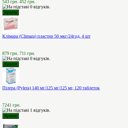
543 грн.
452 грн.
Клімара (Climara) пластир 50 мкг/24год, 4 шт
879 грн.
711 грн.
Пілера (Pylera) 140 мг/125 мг/125 мг, 120 таблеток
7241 грн.