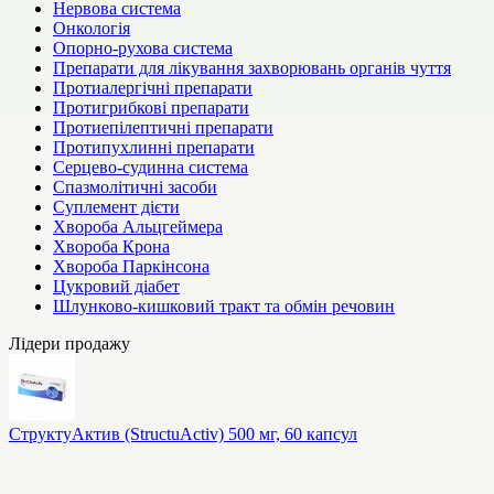
Нервова система
Онкологія
Опорно-рухова система
Препарати для лікування захворювань органів чуття
Протиалергічні препарати
Протигрибкові препарати
Протиепілептичні препарати
Протипухлинні препарати
Серцево-судинна система
Спазмолітичні засоби
Суплемент дієти
Хвороба Альцгеймера
Хвороба Крона
Хвороба Паркінсона
Цукровий діабет
Шлунково-кишковий тракт та обмін речовин
Лідери продажу
СтруктуАктив (StructuActiv) 500 мг, 60 капсул