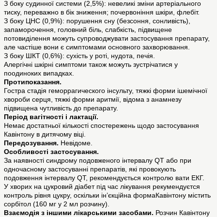
З боку судинної системи (2,5%): невеликі зміни артеріального
тиску, переважно в бік зниження; почервоніння шкіри, флебіт.
З боку ЦНС (0,9%): порушення сну (безсоння, сонливість),
запаморочення, головний біль, слабкість, підвищене
потовиділення можуть супроводжувати застосування препарату,
але частіше вони є симптомами основного захворювання.
З боку ШКТ (0,6%): сухість у роті, нудота, печія.
Алергічні шкірні симптоми також можуть зустрічатися у
поодиноких випадках.
Протипоказання.
Гостра стадія геморрагического інсульту, тяжкі форми ішемічної
хвороби серця, тяжкі форми аритмії, відома з анамнезу
підвищена чутливість до препарату.
Період вагітності і лактації.
Немає достатньої кількості спостережень щодо застосування
Кавінтону в дитячому віці.
Передозування.
Невідоме.
Особливості застосування.
За наявності синдрому подовженого інтервалу QT або при
одночасному застосуванні препаратів, які провокують
подовження інтервалу QT, рекомендується контролю вати ЕКГ.
У хворих на цукровий діабет під час лікування рекумендуєтся
контроль рівня цукру, оскільки ін’єкційна формаКавінтону містить
сорбітол (160 мг у 2 мл розчину).
Взаємодія з іншими лікарськими засобами.
Розчин Кавінтону