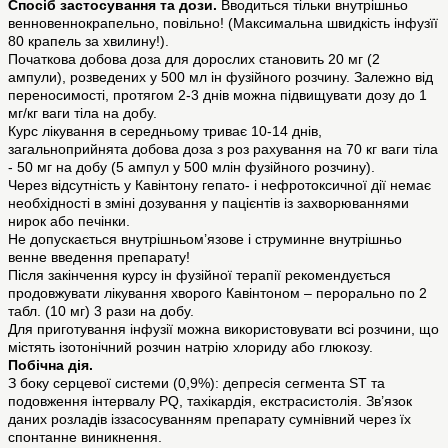
Спосіб застосування та дози.
Вводиться тільки внутрішньо
венновеннокрапельно, повільно! (Максимальна швидкість інфузїї
80 крапель за хвилину!).
Початкова добова доза для дорослих становить 20 мг (2
ампули), розведених у 500 мл ін фузійного розчину. Залежно від
переносимості, протягом 2-3 днів можна підвищувати дозу до 1
мг/кг ваги тіла на добу.
Курс лікування в середньому триває 10-14 днів,
загальноприйнята добова доза з роз рахування на 70 кг ваги тіла
- 50 мг на добу (5 ампул у 500 млін фузійного розчину).
Через відсутність у Кавінтону гепато- і нефротоксичної дії немає
необхідності в зміні дозування у пацієнтів із захворюваннями
нирок або печінки.
Не допускається внутрішньом’язове і струминне внутрішньо
венне введення препарату!
Після закінчення курсу ін фузійної терапії рекомендується
продовжувати лікування хворого Кавінтоном – перорально по 2
табл. (10 мг) 3 рази на добу.
Для приготування інфузії можна використовувати всі розчини, що
містять ізотонічний розчин натрію хлориду або глюкозу.
Побічна дія.
З боку серцевої системи (0,9%): депресія сегмента ST та
подовження інтервалу PQ, тахікардія, екстрасистолія. Зв’язок
даних розладів іззасосуванням препарату сумнівний через їх
спонтанне виникнення.