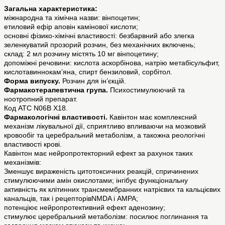
Загальна характеристика:
міжнародна та хімічна назви: вінпоцетин;
етиловий ефір аповін камінової кислоти;
основні фізико-хімічні властивості: безбарвний або злегка
зеленкуватий прозорий розчин, без механічних включень;
склад: 2 мл розчину містять 10 мг вінпоцетину;
допоміжні речовини: кислота аскорбінова, натрію метабісульфит,
кислотавиннокам’яна, спирт бензиловий, сорбітол.
Форма випуску.
Розчин для ін’єкцій.
Фармакотерапевтична група.
Психостимулюючий та
ноотропний препарат.
Код АТС N06B X18.
Фармакологічні властивості.
Кавінтон має комплексний
механізм лікувальної дії, сприятливо впливаючи на мозковий
кровообіг та церебральний метаболізм, а такожна реологічні
властивості крові.
Кавінтон має нейропротекторний ефект за рахунок таких
механізмів:
Зменшує вираженість цитотоксичних реакцій, спричинених
стимулюючими амін окислотами; інгібує функціональну
активність як клітинних трансмембранних натрієвих та кальцієвих
канальців, так і рецепторівNMDA і AMPA;
потенціює нейропротективний ефект аденозину;
стимулює церебральний метаболізм: посилює поглинання та