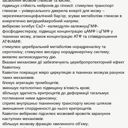
засвоєння мозком глюкози та кисню;
підвищує стійкість нейронів до гіпоксії: стимулює транспорт
глюкози – універсального джерела енергії для мозку –
черезгематоенцефалічний бар’єр; зсуває метаболізм глюкози в
енергетично вигідішийаеробний напрям;
вибірково інгибує Са2+ -калмодулін-залежнуцГМФ-
фосфодиестеразу, підвищує концентрацію цАМФ і цГМФ у
тканинах мозку, атакож концентрацію АТФ та співвідношення
АТФ/АМФ;
стимулює церебральний метаболізм норадреналіну та
серотоніну; стимулює висхідну норадренергічну систему;
виявляє антиоксидантну дію.
Вказані механізми дії забезпечують церебропротекторний ефект
Кавінтону.
Кавінтон покращує мікро циркуляцію в тканинах мозкуза рахунок
таких механізмів:
блокує агрегацію тромбоцитів;
зменшує патологічно підвищену в’язкість крові;
збільшує здатність еритроцитів до деформації тагальмує
поглинання ними аденозину;
сприяє внутрішньо тканинному транспорту кисню шляхом
зменшення спорідненості до нього еритроцитів.
Кавінтон вибірково підсилює мозковий кровотік зарахунок
наступних механізмів:
збільшує мозкову фракцію хвилинного об’єму;