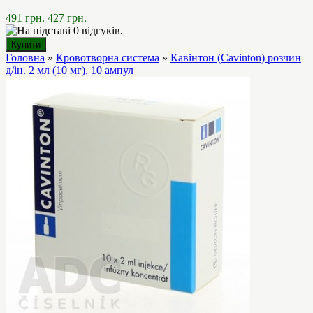
491 грн.
427 грн.
Головна
»
Кровотворна система
»
Кавінтон (Cavinton) розчин
д/ін. 2 мл (10 мг), 10 ампул