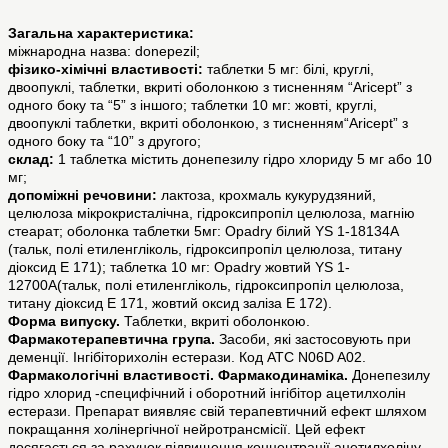
Загальна характеристика:
міжнародна назва: donepezil;
фізико-хімічні властивості:
таблетки 5 мг: білі, круглі,
двоопуклі, таблетки, вкриті оболонкою з тисненням “Aricept” з
одного боку та “5” з іншого; таблетки 10 мг: жовті, круглі,
двоопуклі таблетки, вкриті оболонкою, з тисненням“Aricept” з
одного боку та “10” з другого;
склад:
1 таблетка містить донепезилу гідро хлориду 5 мг або 10
мг;
допоміжні речовини:
лактоза, крохмаль кукурудзяний,
целюлоза мікрокристалічна, гідроксипропіл целюлоза, магнію
стеарат; оболонка таблетки 5мг: Opadry білий YS 1-18134A
(тальк, полі етиленгліколь, гідроксипропіл целюлоза, титану
діоксид Е 171); таблетка 10 мг: Opadry жовтий YS 1-
12700A(тальк, полі етиленгліколь, гідроксипропіл целюлоза,
титану діоксид Е 171, жовтий оксид заліза Е 172).
Форма випуску.
Таблетки, вкриті оболонкою.
Фармакотерапевтична група.
Засоби, які застосовують при
деменції. Інгібіторихолін естерази. Код АТС N06D A02.
Фармакологічні властивості. Фармакодинаміка.
Донепезилу
гідро хлорид -специфічний і оборотний інгібітор ацетилхолін
естерази. Препарат виявляє свій терапевтичний ефект шляхом
покращання холінергічної нейротрансмісії. Цей ефект
досягається за рахунок підвищення концентрації ацетилхоліну