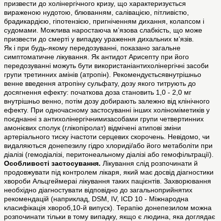
призвести до холінергічного кризу, що характеризується
вираженою нудотою, блюванням, салівацією, пітливістю,
брадикардією, гіпотензією, пригніченням дихання, колапсом і
судомами. Можлива наростаюча м’язова слабкість, що може
призвести до смерті у випадку ураження дихальних м’язів.
Як і при будь-якому передозуванні, показано загальне
симптоматичне лікування. Як антидот Арисепту при його
передозуванні можуть бути використаніантихолінергічні засоби
групи третинних амінів (атропін). Рекомендуєтьсявнутрішньо
венне введення атропіну сульфату, дозу якого титрують до
досягнення ефекту: початкова доза становить 1,0 - 2,0 мг
внутрішньо венно, потім дозу добирають залежно від клінічного
ефекту. При одночасному застосуванні інших холіноміметиків у
поєднанні з антихолінергічнимизасобами групи четвертинних
амонієвих сполук (глікопіролат) відмічені атипові зміни
артеріального тиску ічастоти серцевих скорочень. Невідомо, чи
видаляються донепезилу гідро хлориді/або його метаболіти при
діалізі (гемодіалізі, перитонеальному діалізі або гемофільтрації).
Особливості застосування.
Лікування слід розпочинати й
продовжувати під контролем лікаря, який має досвід діагностики
хвороби Альцгеймераі лікування таких пацієнтів. Захворювання
необхідно діагностувати відповідно до загальноприйнятих
рекомендацій (наприклад, DSM, IV, ICD 10 - Міжнародна
класифікація хвороб,10-й випуск). Терапію донепезилом можна
розпочинати тільки в тому випадку, якщо є людина, яка доглядає