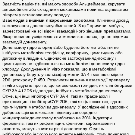
Здатність пацієнтів, які мають хворобу Альцгеймера, керувати
автомобілем або складними механізмами повинна оцінюватися
лікарем у встановленому порядку.
Взаємодія з іншими лікарськими засобами.
Клінічний досвід
застосування донепезилуобмежений. З цієї причини, мабуть,
зареєстровані не всі відомі взаємодії його зіншими препаратами.
Лікар повинен усвідомлювати можливість нових, ще не відомих
взаємодій донепезилу.
Донепезилу гідро хлорид і/або будь-які його метаболіти не
інгібують метаболізм теофіліну, варфарину, циметидину або
дигоксину в людини. Одночасне застосуваннядигоксину і
циметидину не відбивається на метаболізмі донепезилу гідро
хлориду. Дослідження in vitro показали, що в метаболізмі
донепезилу беруть участьізоферменти 3А 4 і меншою мірою -
2D6 цитохрому Р 450. Результати вивчення взаємодії препарату
in vitro свідчать про те, що кетоконазол і хінідин, які є інгібіторами
СYР 3А 4 і 2D6 відповідно, інгібують метаболізм донепезилу.
Отже, цій інші інгібітори СYР 3А 4, такі як ітраконазол і
еритроміцин, і інгібіториСYР 2D6, такі як флюоксетин, здатні
пригнічувати метаболізм донепезилу. У дослідженні в здорових
добровольців кетоконазол підвищував середню
концентраціюдонепезилу приблизно на 30%. Індуктори
ферментів, такі як рифампіцин, фенітоїн, карбамазепін і
алкоголь, можуть знизити рівні донепезилу. Ступінь
інгібуючогоабо індукую чого ефекту невідомий, тому донепезил