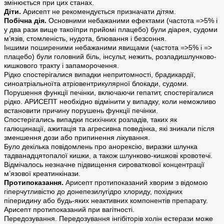
змінюється при цих станах.
Діти.
Арисепт не рекомендується призначати дітям.
Побічна дія.
Основними небажаними ефектами (частота =>5% і
у два рази вище такоїпри прийомі плацебо) були діарея, судоми
м’язів, стомленість, нудота, блювання і безсоння.
Іншими поширеними небажаними явищами (частота =>5% і =>
плацебо) були головний біль, інсульт, нежить, розладишлунково-
кишкового тракту і запаморочення.
Рідко спостерігалися випадки непритомності, брадикардії,
синоатріальноїта атріовентрикулярної блокади, судоми.
Порушення функції печінки, включаючи гепатит, спостерігалися
рідко. АРИСЕПТ необхідно відмінити у випадку, коли неможливо
встановити причину порушень функції печінки.
Спостерігались випадки психічних розладів, таких як
галюцинації, ажитація та агресивна поведінка, які зникали після
зменшення дози або припинення лікування.
Було декілька повідомлень про анорексію, виразки шлунка
тадванадцятопалої кишки, а також шлунково-кишкові кровотечі.
Відмічалось незначне підвищення сироваткової концентрації
м’язової креатинкінази.
Протипоказання.
Арисепт протипоказаний хворим з відомою
гіперчутливістю до донепезилугідро хлориду, похідних
піперидину або будь-яких неактивних компонентів препарату.
Арисепт протипоказаний при вагітності.
Передозування. Передозування інгібіторів холін естерази може