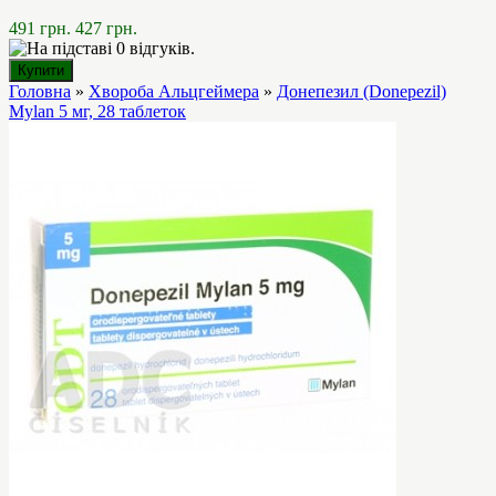
491 грн.
427 грн.
Головна
»
Хвороба Альцгеймера
»
Донепезил (Donepezil)
Mylan 5 мг, 28 таблеток