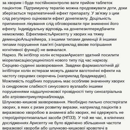
за хворим і буде постійноконтролю вати прийом таблеток
пацієнтом. Підтримуючу терапію можна продовжувати доти, доки
зберігається терапевтичний ефект препарату. У зв’язку з цим
слід регулярно оцінювати ефект донепезилу. Доцільність
припинення лікування слід обговорювати при зникненні його
ефекту. Індивідуальну відповідь на донепезилпередбачити
неможливо. ЕфективністьАрисепту у хворих на тяжку
деменціюАльцгеймера, з іншими типами деменції й іншими
типами порушення пам’яті (наприклад вікове погіршання
когнітивної функції) не вивчалася.
Наркоз. Як інгібітор холін естеразиАрисепт здатний посилити
міорелаксаціюсукцинілхолі нового типу під час наркозу.
Серцево-судинні захворювання. Завдяки фармакологічній дії
інгібітори холін естерази можуть давати ваготонічні ефекти на
частоту серцевих скорочень (наприклад брадикардію).
Можливість подібних порушень має особливе значенняу хворих
із синдромом слабкості синусового вузлаабо іншими
порушеннями надшлуночкової провідності типу синоатріальна
або атріовентрикулярнаблокада.
Шлунково-кишкові захворювання. Необхідно пильно спостерігати
хворих, в яких є ризик розвитку виразки, наприклад пацієнтів з
виразковою хворобою в анамнезі або хворих, які одержують не
стероїдніпротизапальні засоби (НПЗЗ). У той же час, в клінічних
дослідженнях Арисепту не було відмічено збільшення частоти
виразкової хвороби або шлунково-кишкової кровотечі в