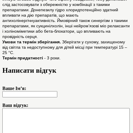
слід застосовувати з обережністю у комбінації з такими
препаратами. Донепезилу гідро хлоридпотенційно здатний
впливати на дію препаратів, що мають
антихолінергічнуактивність. Ймовірний також синергізм з такими
препаратами, як сукцинілхолін, інші нейром’язові міо релаксанти
і холіноміметики або бета-блокатори, що впливають на
провідність серця.
Умови та термін зберігання.
Зберігати у сухому, захищеному
від світла та недоступному для дітей місці при температурі 15 –
25 °С.
Термін придатності
- 3 роки.
Написати відгук
Ваше Ім’я:
Ваш відгук: