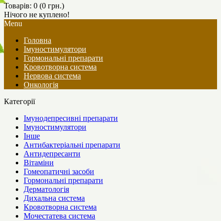
Товарів: 0 (0 грн.)
Нічого не куплено!
Menu
Головна
Імуностимулятори
Гормональні препарати
Кровотворна система
Нервова система
Онкологія
Категорії
Імунодепресивні препарати
Імуностимулятори
Інше
Антибактеріальні препарати
Антидепресанти
Вітаміни
Гомеопатичні засоби
Гормональні препарати
Дерматологія
Дихальна система
Кровотворна система
Мочестатева система