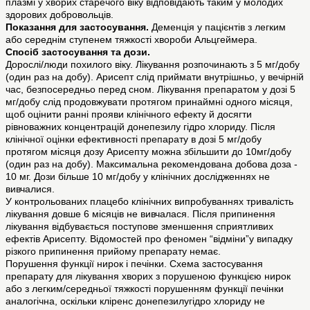
плазмі у хворих старечого віку відповідають таким у молодих
здорових добровольців.
Показання для застосування.
Деменція у пацієнтів з легким
або середнім ступенем тяжкості хвороби Альцгеймера.
Спосіб застосування та дози.
Дорослі/люди похилого віку. Лікування розпочинають з 5 мг/добу
(один раз на добу). Арисепт слід приймати внутрішньо, у вечірній
час, безпосередньо перед сном. Лікування препаратом у дозі 5
мг/добу слід продовжувати протягом принаймні одного місяця,
щоб оцінити ранні прояви клінічного ефекту й досягти
рівноважних концентрацій донепезилу гідро хлориду. Після
клінічної оцінки ефективності препарату в дозі 5 мг/добу
протягом місяця дозу Арисепту можна збільшити до 10мг/добу
(один раз на добу). Максимальна рекомендована добова доза -
10 мг. Дози більше 10 мг/добу у клінічних дослідженнях не
вивчалися.
У контрольованих плацебо клінічних випробуваннях тривалість
лікування довше 6 місяців не вивчалася. Після припинення
лікування відбувається поступове зменшення сприятливих
ефектів Арисепту. Відомостей про феномен “відміни”у випадку
різкого припинення прийому препарату немає.
Порушення функції нирок і печінки. Схема застосування
препарату для лікування хворих з порушеною функцією нирок
або з легким/середньої тяжкості порушенням функції печінки
аналогічна, оскільки кліренс донепезилугідро хлориду не