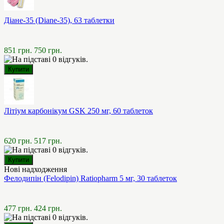
Діане-35 (Diane-35), 63 таблетки
851 грн.
750 грн.
Літіум карбонікум GSK 250 мг, 60 таблеток
620 грн.
517 грн.
Нові надходження
Фелодипін (Felodipin) Ratiopharm 5 мг, 30 таблеток
477 грн.
424 грн.