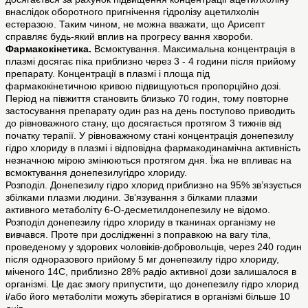
внаслідок оборотного пригнічення гідролізу ацетилхолін
естеразою. Таким чином, не можна вважати, що Арисепт
справляє будь-який вплив на прогресу вання хвороби.
Фармакокінетика.
Всмоктування. Максимальна концентрація в
плазмі досягає піка приблизно через 3 - 4 години після прийому
препарату. Концентрації в плазмі і площа під
фармакокінетичною кривою підвищуються пропорційно дозі.
Період на півжиття становить близько 70 годин, тому повторне
застосування препарату один раз на день поступово приводить
до рівноважного стану, що досягається протягом 3 тижнів від
початку терапії. У рівноважному стані концентрація донепезилу
гідро хлориду в плазмі і відповідна фармакодинамічна активність
незначною мірою змінюються протягом дня. Їжа не впливає на
всмоктування донепезилугідро хлориду.
Розподіл. Донепезилу гідро хлорид приблизно на 95% зв’язується
збілками плазми людини. Зв’язування з білками плазми
активного метаболіту 6-О-десметилдонепезилу не відомо.
Розподіл донепезилу гідро хлориду в тканинах організму не
вивчався. Проте при дослідженні з поправкою на вагу тіла,
проведеному у здорових чоловіків-добровольців, через 240 годин
після одноразового прийому 5 мг донепезилу гідро хлориду,
міченого 14С, приблизно 28% радіо активної дози залишалося в
організмі. Це дає змогу припустити, що донепезилу гідро хлорид
і/або його метаболіти можуть зберігатися в організмі більше 10