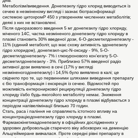
днів.
Метаболізм/виведення. Донепезилу гідро хлорид виводиться із
сечею в незміненому вигляді і зазнає біотраснформації
системою цитохромР 450 з утворенням численних метаболітів;
деякі з них не встановлені.
Після одноразового введення 5 мг донепезилу гідро хлориду,
міченого 14С, частка незміненого донепезилу гідро хлориду в
плазмі становить 30% введеної дози, 6-О-десметилдонепезилу -
11% (єдиний метаболіт, що має схожу активність здонепезилу
гідро хлоридом), донепезил-цис-N-оксиду - 9%, 5-O-
десметилдонепезилу- 7% і глюкуронового кон’югату 5-О-
десметилдонепезилу - 3%. Приблизно 57% введеної радіо
активної дози виявлено в сечі (17% у вигляді
незміненогодонепезилу) і 14,5% було виявлено в калі; це
свідчило про те, що первинними шляхами виведення препарату
є біо трансформація і екскреція із сечею. Відомостей про
можливість ентерониркової рециркуляції донепезилу гідро
хлориду і/або будь-якогойого метаболіту немає. Зниження
концентрації донепезилу гідро хлориду в плазмі відбувається з
періодом напівелімінації близько 70 годин.
Стать, раса і паління не справляють істотного впливу на
концентраціюдонепезилу гідро хлориду в плазмі.
Фармакокінетикадонепезилу в офіційних дослідженнях у
здорових добровольців старечого віку абохворих на деменцію
Альцгеймеране вивчалася. Проте середні рівні препарату в