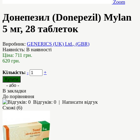
Zoom
Донепезил (Donepezil) Mylan
5 мг, 28 таблеток
Виробник:
GENERICS (UK) Ltd., (GBR)
Наявність:
В наявності
Ціна:
711 грн.
620 грн.
Кількість:
-
+
- або -
В закладки
До порівняння
Відгуків: 0
|
Написати відгук
Схожі (6)