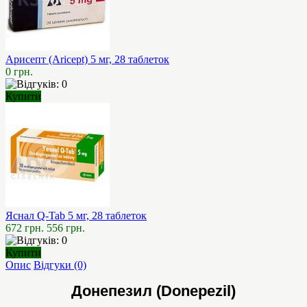
Арисепт (Aricept) 5 мг, 28 таблеток
0 грн.
Купити
Яснал Q-Tab 5 мг, 28 таблеток
672 грн.
556 грн.
Купити
Опис
Відгуки (0)
Донепезил (Donepezil)