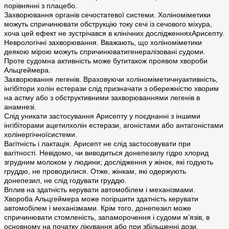
порівнянні з плацебо.
Захворювання органів сечостатевої системи. Холіноміметики
можуть спричинювати обструкцію току сечі із сечового міхура,
хоча цей ефект не зустрічався в клінічних дослідженняхАрисепту.
Неврологічні захворювання. Вважають, що холіноміметики
деякою мірою можуть спричинюватигенералізовані судоми.
Проте судомна активність може бутитакож проявом хвороби
Альцгеймера.
Захворювання легенів. Враховуючи холіноміметичнуактивність,
інгібітори холін естерази слід призначати з обережністю хворим
на астму або з обструктивними захворюваннями легенів в
анамнезі.
Слід уникати застосування Арисепту у поєднанні з іншими
інгібіторами ацетилхолін естерази, агоністами або антагоністами
холінергічноїсистеми.
Вагітність і лактація. Арисепт не слід застосовувати при
вагітності. Невідомо, чи виводиться донепезилу гідро хлорид
згрудним молоком у людини; дослідження у жінок, які годують
груддю, не проводилися. Отже, жінкам, які одержують
донепезил, не слід годувати груддю.
Вплив на здатність керувати автомобілем і механізмами.
Хвороба Альцгеймера може погіршити здатність керувати
автомобілем і механізмами. Крім того, донепезил може
спричинювати стомленість, запаморочення і судоми м’язів, в
основному на початку лікування або при збільшенні дози.