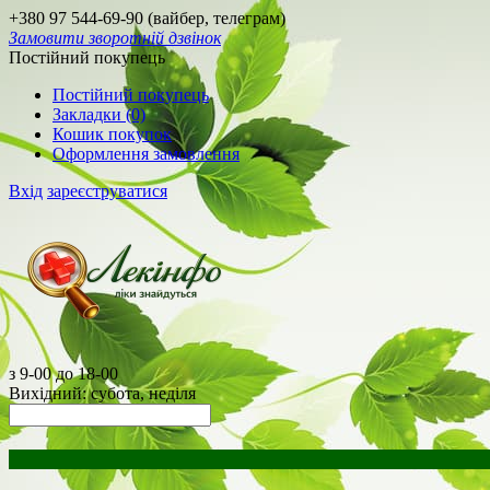
+380 97 544-69-90 (вайбер, телеграм)
Замовити зворотній дзвінок
Постійний покупець
Постійний покупець
Закладки (0)
Кошик покупок
Оформлення замовлення
Вхід
зареєструватися
з 9-00 до 18-00
Вихідний: субота, неділя