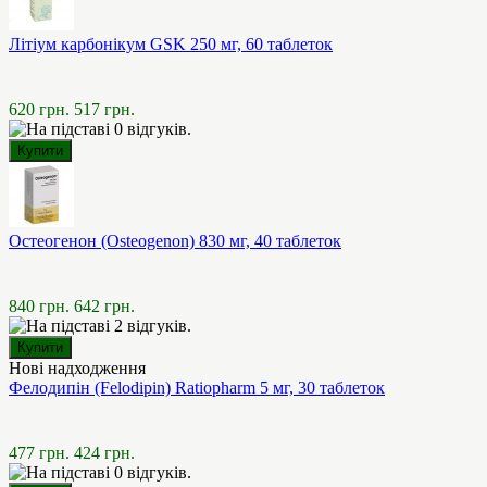
Літіум карбонікум GSK 250 мг, 60 таблеток
620 грн.
517 грн.
Остеогенон (Osteogenon) 830 мг, 40 таблеток
840 грн.
642 грн.
Нові надходження
Фелодипін (Felodipin) Ratiopharm 5 мг, 30 таблеток
477 грн.
424 грн.