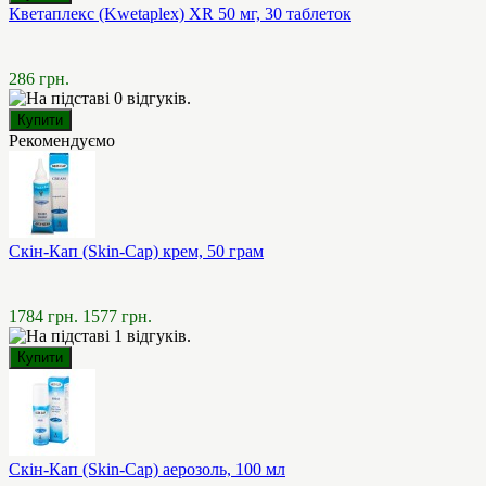
Кветаплекс (Kwetaplex) XR 50 мг, 30 таблеток
286 грн.
Рекомендуємо
Скін-Кап (Skin-Cap) крем, 50 грам
1784 грн.
1577 грн.
Скін-Кап (Skin-Cap) аерозоль, 100 мл