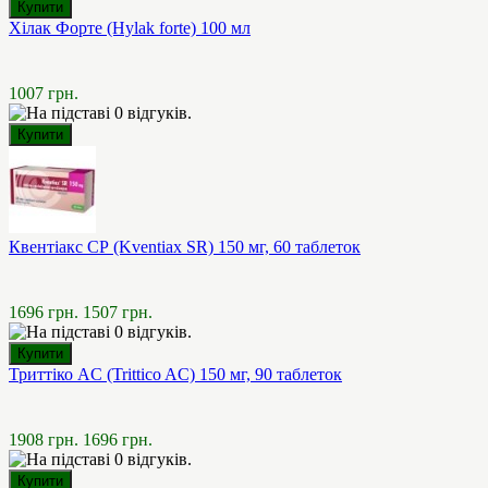
Хілак Форте (Hylak forte) 100 мл
1007 грн.
Квентіакс СР (Kventiax SR) 150 мг, 60 таблеток
1696 грн.
1507 грн.
Триттіко AC (Trittico AC) 150 мг, 90 таблеток
1908 грн.
1696 грн.