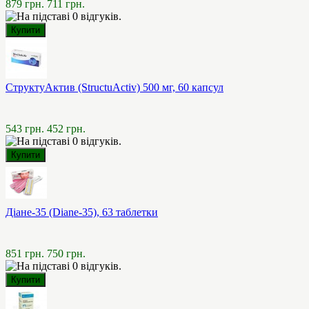
879 грн.
711 грн.
СтруктуАктив (StructuActiv) 500 мг, 60 капсул
543 грн.
452 грн.
Діане-35 (Diane-35), 63 таблетки
851 грн.
750 грн.