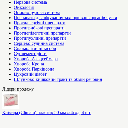
Нервова система
Онкологія
Опорно-рухова система
Препарати для лікування захворювань органів чуття
Протиалергічні препарати
Протигрибкові препарати
Протиепілептичні препарати
Протипухлинні препарати
Серцево-судинна система
Спазмолітичні засоби
Суплемент дієти
Хвороба Альцгеймера
Хвороба Крона
Хвороба Паркінсона
Цукровий діабет
Шлунково-кишковий тракт та обмін речовин
Лідери продажу
Клімара (Climara) пластир 50 мкг/24год, 4 шт