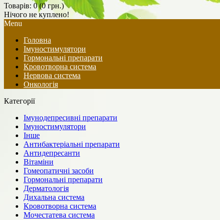
Товарів: 0 (0 грн.)
Нічого не куплено!
Menu
Головна
Імуностимулятори
Гормональні препарати
Кровотворна система
Нервова система
Онкологія
Категорії
Імунодепресивні препарати
Імуностимулятори
Інше
Антибактеріальні препарати
Антидепресанти
Вітаміни
Гомеопатичні засоби
Гормональні препарати
Дерматологія
Дихальна система
Кровотворна система
Мочестатева система