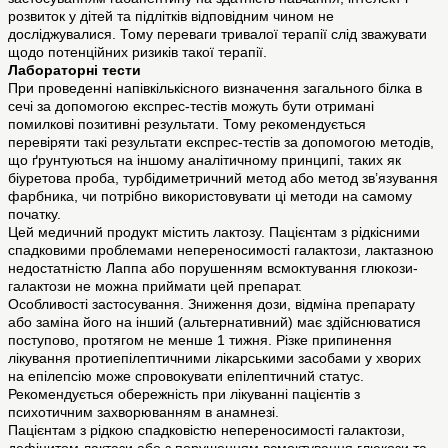
розвиток у дітей та підлітків відповідним чином не
досліджувалися. Тому переваги тривалої терапії слід зважувати
щодо потенційних ризиків такої терапії.
Лабораторні тести
При проведенні напівкількісного визначення загального білка в
сечі за допомогою експрес-тестів можуть бути отримані
помилкові позитивні результати. Тому рекомендується
перевіряти такі результати експрес-тестів за допомогою методів,
що ґрунтуються на іншому аналітичному принципі, таких як
біуретова проба, турбідиметричний метод або метод зв’язування
фарбника, чи потрібно використовувати ці методи на самому
початку.
Цей медичний продукт містить лактозу. Пацієнтам з рідкісними
спадковими проблемами непереносимості галактози, лактазною
недостатністю Лаппа або порушенням всмоктування глюкози-
галактози не можна приймати цей препарат.
Особливості застосування. Зниження дози, відміна препарату
або заміна його на інший (альтернативний) має здійснюватися
поступово, протягом не менше 1 тижня. Різке припинення
лікування протиепілептичними лікарськими засобами у хворих
на епілепсію може спровокувати епілептичний статус.
Рекомендується обережність при лікуванні пацієнтів з
психотичним захворюванням в анамнезі.
Пацієнтам з рідкою спадковістю непереносимості галактози,