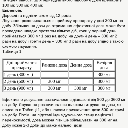
та ефективності. Для індивідуального підбору є дози препарату
100 мг, 300 мг, 400 мг.
Епілепсія.
Дорослі та підлітки віком від 12 років.
Лікування розпочинається з прийому препарату у дозі 300 мг на
добу. Збільшення дози до отримання ефективної дози може бути
проведено швидко протягом кількох діб, коли у перший день
приймається 300 мг 1 раз на добу, на другий день – 300 мг 2
рази на добу і третій день – 300 мг 3 рази на добу згідно з такою
схемою лікування:
Таблиця 1
Дні приймання
Вечірня
Ранкова доза
Денна доза
препарату
доза
1 день (300 мг)
300 мг
2 день (600 мг)
300 мг
300 мг
3 день (900 мг)
300 мг
300 мг
300 мг
Ефективне дозування визначалося в діапазоні від 900 до 3600 мг
на добу. Лікування розпочиналося шляхом титрування дози, як
описано в Таблиці 1, або шляхом призначення дози 300 мг тричі
на добу. Потім, на підставі індивідуального стану пацієнта і
переносимості, доза можна пізніше збільшувати на 300 мг на
добу кожні 2-3 доби до максимальної дози