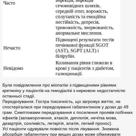
інфекція, інфекція
Часто
сечовивідних шляхів,
середній отит, ворожість,
сплутаність та емоційна
нестійкість, депресія,
тривожність, знервованість,
анормальне мислення.
Підвищені результати тестів
печінкової функції SGOT
Нечасто
(AST), SGPT (ALT) і
білірубін.
Коливання рівня глюкози в
Невідомо
крові у пацієнтів з діабетом,
галюцинації.
Були повідомлення про міопатію з підвищеними рівнями
кретиніну у пацієнтів на гемодіалізі з нирковою недостатністю
останньої стадії.
Передозування. Гостра токсичність, що загрожує життю, не
спостерігалася при передозуванні габапентином у дозах до 49
грам. Симптомами передозування є посилення проявів побічних
ефектів (запаморочення, атаксія, диплопія, нечітка мова,
дизартрія, сонливість, летаргія, апатія, легкий пронос).
Усі пацієнти одужували повністю після лікування. Знижена
абсорбція габапентину при вищих дозах може обмежувати