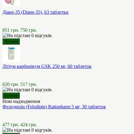
Діане-35 (Diane-35), 63 таблетки
851 грн.
750 грн.
Літіум карбонікум GSK 250 мг, 60 таблеток
620 грн.
517 грн.
Нові надходження
Фелодипін (Felodipin) Ratiopharm 5 мг, 30 таблеток
477 грн.
424 грн.