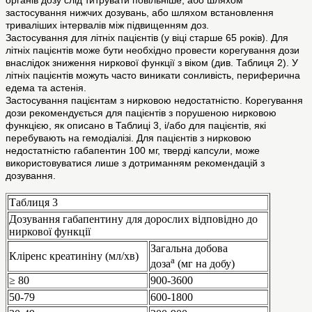
органів дозу слід титрувати повільніше, або шляхом
застосування нижчих дозувань, або шляхом встановлення
триваліших інтервалів між підвищенням доз.
Застосування для літніх пацієнтів (у віці старше 65 років). Для
літніх пацієнтів може бути необхідно провести корегування дози
внаслідок зниження ниркової функції з віком (див. Таблиця 2). У
літніх пацієнтів можуть часто виникати сонливість, периферична
едема та астенія.
Застосування пацієнтам з нирковою недостатністю. Корегування
дози рекомендується для пацієнтів з порушеною нирковою
функцією, як описано в Таблиці 3, і/або для пацієнтів, які
перебувають на гемодіалізі. Для пацієнтів з нирковою
недостатністю габапентин 100 мг, тверді капсули, може
використовуватися лише з дотриманням рекомендацій з
дозування.
Таблиця 3
Дозування габапентину для дорослих відповідно до
ниркової функції
Загальна добова
Кліренс креатиніну (мл/хв)
а
доза
(мг на добу)
≥ 80
900-3600
50-79
600-1800