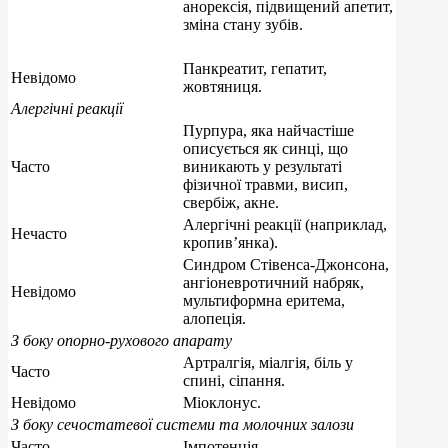
анорексія, підвищений апетит,
зміна стану зубів.
Панкреатит, гепатит,
Невідомо
жовтяниця.
Алергічні реакції
Пурпура, яка найчастіше
описується як синці, що
Часто
виникають у результаті
фізичної травми, висип,
свербіж, акне.
Алергічні реакції (наприклад,
Нечасто
кропив’янка).
Синдром Стівенса-Джонсона,
ангіоневротичний набряк,
Невідомо
мультиформна еритема,
алопеція.
З боку опорно-рухового апарату
Артралгія, міалгія, біль у
Часто
спині, сіпання.
Невідомо
Міоклонус.
З боку сечостатевої системи та молочних залози
Часто
Імпотенція.