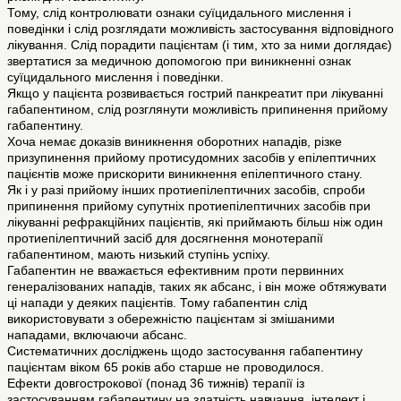
Тому, слід контролювати ознаки суїцидального мислення і
поведінки і слід розглядати можливість застосування відповідного
лікування. Слід порадити пацієнтам (і тим, хто за ними доглядає)
звертатися за медичною допомогою при виникненні ознак
суїцидального мислення і поведінки.
Якщо у пацієнта розвивається гострий панкреатит при лікуванні
габапентином, слід розглянути можливість припинення прийому
габапентину.
Хоча немає доказів виникнення оборотних нападів, різке
призупинення прийому протисудомних засобів у епілептичних
пацієнтів може прискорити виникнення епілептичного стану.
Як і у разі прийому інших протиепілептичних засобів, спроби
припинення прийому супутніх протиепілептичних засобів при
лікуванні рефракційних пацієнтів, які приймають більш ніж один
протиепілептичний засіб для досягнення монотерапії
габапентином, мають низький ступінь успіху.
Габапентин не вважається ефективним проти первинних
генералізованих нападів, таких як абсанс, і він може обтяжувати
ці напади у деяких пацієнтів. Тому габапентин слід
використовувати з обережністю пацієнтам зі змішаними
нападами, включаючи абсанс.
Систематичних досліджень щодо застосування габапентину
пацієнтам віком 65 років або старше не проводилося.
Ефекти довгострокової (понад 36 тижнів) терапії із
застосуванням габапентину на здатність навчання, інтелект і