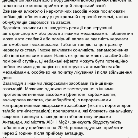
дефіцитом лактази або з порушенням всмоктування глюкози та
галактози не можна приймати цей лікарський засіб.
Вживання алкоголю і наркотичних засобів може посилювати
побічні дії габапентину у центральній нервовій системі, такі як
обнубуляція свідомості та атаксія.
Здатність впливати на швидкість реакції при керуванні
автотранспортом або роботі з іншими механізмами. Габапентин
може мати слабкий або помірний вплив на здатність керувати
автомобілем і механізмами. Габапентин діє на центральну
нервову систему і може викликати сонливість, запаморочення
або інші схожі симптоми. Навіть якщо вони мають слабкий або
помірний ступінь, ці небажані ефекти можуть бути потенційно
небезпечними для пацієнтів, які керують автомобілем або
механізмами, особливо на початку лікування і після збільшення
дози.
Взаємодія з іншими лікарськими засобами та інші види
взаємодій. Можливе одночасне застосування з іншими
протиепілептичними засобами (фенітоїн, карбамазепін,
вальпроєва кислота, фенобарбітал), з пероральними
контрацептивними лікарськими засобами (містять норетиндрон
та/або етинілестрадіол); препаратами, які блокують канальцієву
секрецію і знижують виведення габапентину нирками.
Антациди, які містять Al3+ і Mg2+, знижують біодоступність
габапентину приблизно на 20 %, рекомендується приймати
через 2 години після прийому антациду.