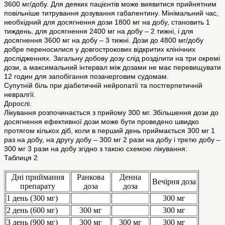
3600 мг/добу. Для деяких пацієнтів може виявитися прийнятним
повільніше титрування дозування габапентину. Мінімальний час,
необхідний для досягнення дози 1800 мг на добу, становить 1
тиждень, для досягнення 2400 мг на добу – 2 тижні, і для
досягнення 3600 мг на добу – 3 тижні. Дози до 4800 мг/добу
добре переносилися у довгострокових відкритих клінічних
дослідженнях. Загальну добову дозу слід розділити на три окремі
дози, а максимальний інтервал між дозами не має перевищувати
12 годин для запобігання позачерговим судомам.
Cупутній біль при діабетичній нейропатії та постгерпетичній
невралгії.
Дорослі.
Лікування розпочинається з прийому 300 мг. Збільшення дози до
досягнення ефективної дози може бути проведено швидко
протягом кількох діб, коли в перший день приймається 300 мг 1
раз на добу, на другу добу – 300 мг 2 рази на добу і третю добу –
300 мг 3 рази на добу згідно з такою схемою лікування:
Таблиця 2
Дні приймання
Ранкова
Денна
Вечірня доза
препарату
доза
доза
1 день (300 мг)
300 мг
2 день (600 мг)
300 мг
300 мг
3 день (900 мг)
300 мг
300 мг
300 мг