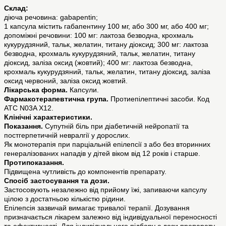
Склад:
діюча речовина: gabapentin;
1 капсула містить габапентину 100 мг, або 300 мг, або 400 мг;
допоміжні речовини: 100 мг: лактоза безводна, крохмаль
кукурудзяний, тальк, желатин, титану діоксид; 300 мг: лактоза
безводна, крохмаль кукурудзяний, тальк, желатин, титану
діоксид, заліза оксид (жовтий); 400 мг: лактоза безводна,
крохмаль кукурудзяний, тальк, желатин, титану діоксид, заліза
оксид червоний, заліза оксид жовтий.
Лікарська форма.
Капсули.
Фармакотерапевтична група.
Протиепілептичні засоби. Код
АТС N03A X12.
Клінічні характеристики.
Показання.
Cупутній біль при діабетичній нейропатії та
постгерпетичній невралгії у дорослих.
Як монотерапія при парціальній епілепсії з або без вторинних
генералізованих нападів у дітей віком від 12 років і старше.
Протипоказання.
Підвищена чутливість до компонентів препарату.
Спосіб застосування та дози.
Застосовують незалежно від прийому їжі, запиваючи капсулу
цілою з достатньою кількістю рідини.
Епілепсія зазвичай вимагає тривалої терапії. Дозування
призначається лікарем залежно від індивідуальної переносності