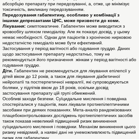
абсорбцію препарату при передозуванні, а, отже, це мінімізує
токсичність, викликану передозуванням.
Передозування габапентину, особливо у комбінації з
іншими депресантами ЦНС, може призвести до коми.
Лікування:
симптоматичне. Габапентин може виводитися з
кровообігу шляхом гемодіалізу. Але як показує досвід, у цьому
немає необхідності. Однак для пацієнтів з хронічною нирковою
недостатністю гемодіаліз може бути ефективний.
Застосування у період вагітності або годування груддю. Даних
щодо застосування препарату недостатньо, тому не
рекомендується його призначення жінкам у період вагітності або
годування груддю.
Діти.
Габапентин не рекомендується для лікування епілепсії у
дітей віком до 12 років, а також для лікування діабетичної
нейропатії та постгерпетичної невралгії, які супроводжуються
болями, у підлітків віком до 18 років, оскільки досвід
застосування препарату цій групі обмежений.
Особливі заходи безпеки. Суїцидальне мислення і поведінка
спостерігалися у пацієнтів, яких лікували протиепілептичними
засобами при деяких показаннях. Мета-аналіз рандомізованих
плацебоконтрольованих досліджень протиепілептичних засобів
також показав невеликий підвищений ризик виникнення
суїцидального мислення і поведінки. Механізм виникнення цього
ризику невідомий, а наявні дані не унеможливлюють підвищений
ризик для габапентину.