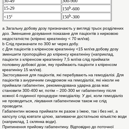
30-49
300-900
b
15-29
150
-600
c
b
<15
150
-300
а Загальну добову дозу призначають у вигляді трьох розділених
доз. Зменшене дозування показане для пацієнтів з нирковою
недостатністю (кліренс креатиніну < 70 мл/хв).
b Слід призначати по 300 мг через добу.
с Для пацієнтів з кліренсом креатиніну <15 мл/хв добову дозу
зменшити пропорційно до кліренсу креатиніну (наприклад,
пацієнти з кліренсом креатиніну 7,5 мл/хв слід приймати
половину добової дози, яку приймають пацієнти з кліренсом
креатиніну 15 мл/хв).
Застосування для пацієнтів, які перебувають на гемодіалізі. Для
пацієнтів з ануричним синдромом на гемодіалізі, які ніколи не
приймали габапентин, рекомендована ударна доза має
становити 300-400 мг, потім – 200-300 мг габапентину після
кожної 4-годинної процедури гемодіалізу. У дні, коли гемодіаліз
не проводиться, лікування габапентином також не слід
проводити.
Габапентин можна приймати як разом з їжею, так і без неї, а
капсулу слід ковтати цілою, запиваючи достатньою кількістю води
(наприклад, 1 склянка води).
Припинення прийому габапентину. Відповідно до поточної