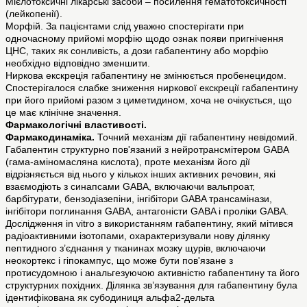
Мієлотоксичні лікарські засоби – посилення гематотоксичності
(лейкопенії).
Морфій. За пацієнтами слід уважно спостерігати при
одночасному прийомі морфію щодо ознак появи пригнічення
ЦНС, таких як сонливість, а дози габапентину або морфію
необхідно відповідно зменшити.
Ниркова екскреція габапентину не змінюється пробенецидом.
Спостерігалося слабке зниження ниркової екскреції габапентину
при його прийомі разом з циметидином, хоча не очікується, що
це має клінічне значення.
Фармакологічні властивості.
Фармакодинаміка.
Точний механізм дії габапентину невідомий.
Габапентин структурно пов'язаний з нейротрансмітером GABA
(гама-аміномасляна кислота), проте механізм його дії
відрізняється від нього у кількох інших активних речовин, які
взаємодіють з синапсами GABA, включаючи вальпроат,
барбітурати, бензодіазепіни, інгібітори GABA трансамінази,
інгібітори поглинання GABA, антагоністи GABA і проліки GABA.
Дослідження in vitro з використанням габапентину, який мітився
радіоактивними ізотопами, охарактеризували нову ділянку
пептидного з’єднання у тканинах мозку щурів, включаючи
неокортекс і гіпокампус, що може бути пов'язане з
протисудомною і анальгезуючою активністю габапентину та його
структурних похідних. Ділянка зв’язування для габапентину була
ідентифікована як субодиниця альфа2-дельта