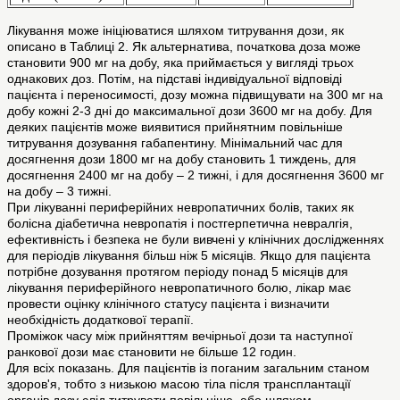
Лікування може ініціюватися шляхом титрування дози, як
описано в Таблиці 2. Як альтернатива, початкова доза може
становити 900 мг на добу, яка приймається у вигляді трьох
однакових доз. Потім, на підставі індивідуальної відповіді
пацієнта і переносимості, дозу можна підвищувати на 300 мг на
добу кожні 2-3 дні до максимальної дози 3600 мг на добу. Для
деяких пацієнтів може виявитися прийнятним повільніше
титрування дозування габапентину. Мінімальний час для
досягнення дози 1800 мг на добу становить 1 тиждень, для
досягнення 2400 мг на добу – 2 тижні, і для досягнення 3600 мг
на добу – 3 тижні.
При лікуванні периферійних невропатичних болів, таких як
болісна діабетична невропатія і постгерпетична невралгія,
ефективність і безпека не були вивчені у клінічних дослідженнях
для періодів лікування більш ніж 5 місяців. Якщо для пацієнта
потрібне дозування протягом періоду понад 5 місяців для
лікування периферійного невропатичного болю, лікар має
провести оцінку клінічного статусу пацієнта і визначити
необхідність додаткової терапії.
Проміжок часу між прийняттям вечірньої дози та наступної
ранкової дози має становити не більше 12 годин.
Для всіх показань. Для пацієнтів із поганим загальним станом
здоров'я, тобто з низькою масою тіла після трансплантації