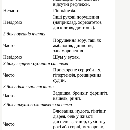
відсутні рефлекси.
Нечасто
Гіпокінезія.
Інші рухові порушення
Невідомо
(наприклад, хореоатетоз,
дискінезія, дистонія).
З боку органів чуття
Порушення зору, такі як
Часто
амбліопія, диплопія,
запаморочення.
Невідомо
Шум у вухах.
З боку серцево-судинної системи
Прискорене серцебиття,
Часто
гіпертензія, розширення
судин.
З боку дихальної системи
Задишка, бронхіт, фарингіт,
Часто
кашель, риніт.
З боку шлунково-кишкової системи
Блювання, нудота, гінгівіт,
діарея, біль у животі,
диспепсія, запор, сухість у
Часто
роті або горлі, метеоризм,