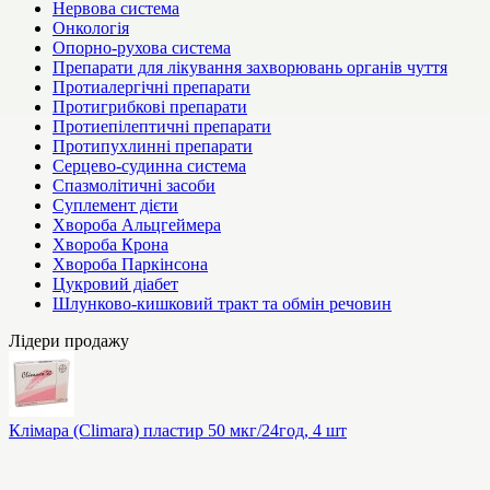
Нервова система
Онкологія
Опорно-рухова система
Препарати для лікування захворювань органів чуття
Протиалергічні препарати
Протигрибкові препарати
Протиепілептичні препарати
Протипухлинні препарати
Серцево-судинна система
Спазмолітичні засоби
Суплемент дієти
Хвороба Альцгеймера
Хвороба Крона
Хвороба Паркінсона
Цукровий діабет
Шлунково-кишковий тракт та обмін речовин
Лідери продажу
Клімара (Climara) пластир 50 мкг/24год, 4 шт