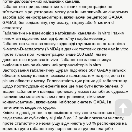
потенціалозалежних кальцієвих каналів.
Габапентин при релевантних клінічних концентраціях не
зв'язується з рецепторами мозку для інших звичайних лікарських
засобів або нейротрансмітерів, включаючи рецептори GABAА,
GABAВ, бензодіазепіну, глутамату, гліцину або N-метил-d-
аспартату.
Габапентин не взаємодіє з натрієвими каналами in vitro і таким
чином він відрізняється від фенітоїну і карбамезепіну.
Габапентин частково знижує відповіді глутаматного антагоніста
N-метил-D-аспартату (NMDA) в деяких тестових системах in vitro,
проте тільки при концентраціях вище 100 мкМ, які не
досягаються в умовах in vivo. Габапентин злегка знижує
виділення моноамінових нейротрансмітерів in vitro.
Застосування габапентину щурам підсилює обіг GABA у кількох
областях мозку шляхом, схожим з вальпроатом натрію, хоча і в
різних областях мозку. Релевантність цих різних дій габапентину
щодо протисудомних ефектів все ще має бути встановлена. У
тварин габапентин швидко проникає у мозок і запобігає судомам,
викликаним максимальним електрошоком, хімічними
конвульсантами, включаючи інгібітори синтезу GABA, і в
генетичних моделях судом.
Клінічне дослідження з допоміжного лікування часткових судом у
педіатричних суб'єктів у віці від 3 до 12 років показали числову,
проте статистично незначущу відмінність у 50 % респондерів на
користь групи габапентину порівнянно з групою плацебо.