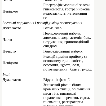
Гіпертрофія молочної залози,
гінекомастія, гостра ниркова
Невідомо
недостатність, нетримання
сечі.
Загальні порушення і реакції у місці застосування
Дуже часто
Втома, жар.
Периферичний набряк,
аномальна хода, астенія, біль,
Часто
нездужання, грипоподібний
синдром.
Нечасто
Генералізований набряк.
Реакції відміни прийому (в
основному тривожність,
Невідомо
безсоння, нудота, болі,
потовиділення), біль у грудях.
Інші
Дуже часто
Вірусні інфекції.
Знижений рівень білих
кров'яних тілець, збільшення
маси тіла, випадкові
поранення, переломи, садна,
пневмонія, респіраторна