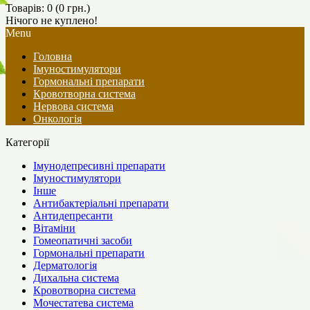
Товарів: 0 (0 грн.)
Нічого не куплено!
Menu
Головна
Імуностимулятори
Гормональні препарати
Кровотворна система
Нервова система
Онкологія
Категорії
Імунодепресивні препарати
Імуностимулятори
Інше
Антибактеріальні препарати
Антидепресанти
Вітаміни
Гомеопатичні засоби
Гормональні препарати
Дерматологія
Дихальна система
Кровотворна система
Мочестатева система