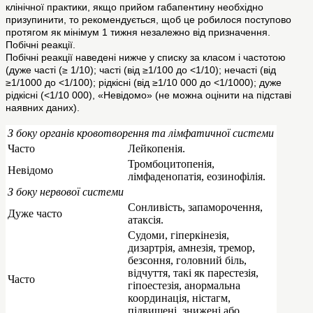
клінічної практики, якщо прийом габапентину необхідно
призупинити, то рекомендується, щоб це робилося поступово
протягом як мінімум 1 тижня незалежно від призначення.
Побічні реакції.
Побічні реакції наведені нижче у списку за класом і частотою
(дуже часті (≥ 1/10); часті (від ≥1/100 до <1/10); нечасті (від
≥1/1000 до <1/100); рідкісні (від ≥1/10 000 до <1/1000); дуже
рідкісні (<1/10 000), «Невідомо» (не можна оцінити на підставі
наявних даних).
З боку органів кровотворення та лімфатичної системи
Часто
Лейкопенія.
Тромбоцитопенія,
Невідомо
лімфаденопатія, еозинофілія.
З боку нервової системи
Сонливість, запаморочення,
Дуже часто
атаксія.
Судоми, гіперкінезія,
дизартрія, амнезія, тремор,
безсоння, головний біль,
відчуття, такі як парестезія,
Часто
гіпоестезія, анормальна
координація, ністагм,
підвищені, знижені або