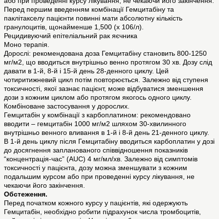
або при проведенні курсу лікування, не чекаючи його закінчення.
Перед першим введенням комбінації Гемцитабіну та
паклітакселу пацієнти повинні мати абсолютну кількість
гранулоцитів, щонайменше 1,500 (х 106/л).
Рецидивуючий епітеліальний рак яєчника
Моно терапія.
Дорослі: рекомендована доза Гемцитабіну становить 800-1250
мг/м2, що вводиться внутрішньо венно протягом 30 хв. Дозу слід
давати в 1-й, 8-й і 15-й день 28-денного циклу. Цей
чотиритижневий цикл потім повторюється. Залежно від ступеня
токсичності, якої зазнає пацієнт, може відбуватися зменшення
дози з кожним циклом або протягом якогось одного циклу.
Комбіноване застосування у дорослих.
Гемцитабін у комбінації з карбоплатином: рекомендовано
вводити – гемцитабін 1000 мг/м2 шляхом 30-хвилинного
внутрішньо венного вливання в 1-й і 8-й день 21-денного циклу.
В 1-й день циклу після Гемцитабіну вводиться карбоплатин у дозі
до досягнення запланованого співвідношення показників
“концентрація-час” (AUC) 4 мг/мл/хв. Залежно від симптомів
токсичності у пацієнта, дозу можна зменшувати з кожним
подальшим курсом або при проведенні курсу лікування, не
чекаючи його закінчення.
Обстеження.
Перед початком кожного курсу у пацієнтів, які одержують
Гемцитабін, необхідно робити підрахунок числа тромбоцитів,