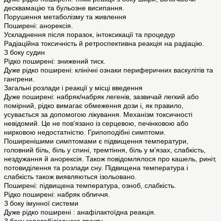
десквамацію та бульозне висипання.
Порушення метаболізму та живлення
Поширені: анорексія.
Ускладнення після поразок, інтоксикації та процедур
Радіаційна токсичність й ретроспективна реакція на радіацію.
З боку судин
Рідко поширені: знижений тиск.
Дуже рідко поширені: клінічні ознаки периферичних васкулітів та
гангрени.
Загальні розлади і реакції у місці введення
Дуже поширені: набряк/набряк легенів, зазвичай легкий або
помірний, рідко вимагає обмеження дози і, як правило,
усувається за допомогою лікування. Механізм токсичності
невідомий. Це не пов'язано із серцевою, печінковою або
нирковою недостатністю. Грипоподібні симптоми.
Поширенішими симптомами є підвищення температури,
головний біль, біль у спині, тремтіння, біль у м'язах, слабкість,
нездужання й анорексія. Також повідомлялося про кашель, риніт,
потовиділення та розлади сну. Підвищена температура і
слабкість також виявляються ізольовано.
Поширені: підвищена температура, озноб, слабкість.
Рідко поширені: набряк обличчя.
З боку імунної системи
Дуже рідко поширені : анафілактоїдна реакція.