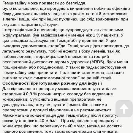
Гемцитабіну може призвести до безпліддя.
Було встановлено, що вірогідність виникнення побічних ефектів з
боку дихальних шляхів у пацієнтів з раком легені й метастазами
в легені вища, ніж при інших пухлинах, що слід враховувати при
лікуванні пацієнтів цієї групи.
Інтерстиціальний пневмоніт, що супроводжується легеневими
інфільтратами, був зафіксований у менше ніж 1 % пацієнтів. У
цих випадках застосування Гемцитабіну припиняли. У цих
випадках допомогають стероїди. Тяжкі, хоча рідко призводять до
летального результату, побічні ефекти з боку легенів, такі як
набряк легенів, інтерстиціальний пневмоніт та гострий
респіраторний дистрес-синдром у дорослих (ARDS), були менш
поширеними або поодинокими. У таких випадках застосування
Гемцитабіну слід припинити. Поліпшити стан можна, завчасно
вживши заходів симптоматичної терапії на ранній стадії.
Особливості пpиготування розчину для інфузії
Для відновлення препарату можна використовувати тільки
стерильний 0,9 % розчин натрію хлориду без додавання
консервантів. Сумісність з іншими препаратами не
досліджувалась, тому змішувати Гемцитабін з іншими
препаратами у процесі відновлення не рекомендується.
Максимальна концентрація для Гемцитабіну після приготування
розчину становить 40 мг/мл. При відновленні препарату в
концентраціях, що перевищують 40 мг/мл, можна не досягти
повного розчинення, тому таких концентрацій слід уникати.