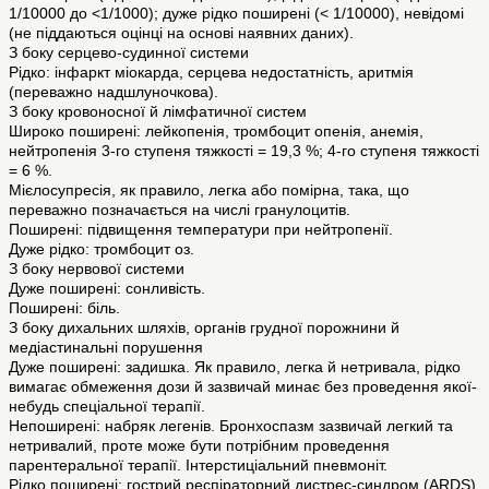
1/10000 до <1/1000); дуже рідко поширені (< 1/10000), невідомі
(не піддаються оцінці на основі наявних даних).
З боку серцево-судинної системи
Рідко: інфаркт міокарда, серцева недостатність, аритмія
(переважно надшлуночкова).
З боку кровоносної й лімфaтичної систем
Широко поширені: лейкопенія, тромбоцит опенія, анемія,
нейтропенія 3-го ступеня тяжкості = 19,3 %; 4-го ступеня тяжкості
= 6 %.
Мієлосупресія, як правило, легка або помірна, така, що
переважно позначається на числі гранулоцитів.
Поширені: підвищення температури при нейтропенії.
Дуже рідко: тромбоцит оз.
З боку нервової системи
Дуже поширені: сонливість.
Поширені: біль.
З боку дихальних шляхів, органів грудної порожнини й
медіастинальні порушення
Дуже поширені: задишка. Як правило, легка й нетривала, рідко
вимагає обмеження дози й зазвичай минає без проведення якої-
небудь спеціальної терапії.
Непоширені: набряк легенів. Бронхоспазм зазвичай легкий та
нетривалий, проте може бути потрібним проведення
парентеральної терапії. Інтерстиціальний пневмоніт.
Рідко поширені: гострий респіраторний дистрес-синдром (ARDS)