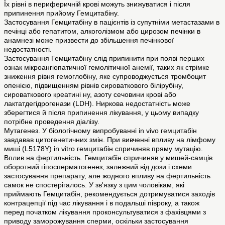
Їх рівні в периферичній крові можуть знижуватися і після
припинення прийому Гемцитабіну.
Застосування Гемцитабіну в пацієнтів із супутніми метастазами в
печінці або гепатитом, алкоголізмом або цирозом печінки в
анамнезі може призвести до збільшення печінкової
недостатності.
Застосування Гемцитабіну слід припинити при появі перших
ознак мікроангіопатичної гемолітичної анемії, таких як стрімке
зниження рівня гемоглобіну, яке супроводжується тромбоцит
опенією, підвищенням рівнів сироваткового білірубіну,
сироваткового креатині ну, азоту сечовини крові або
лактатдегідрогенази (LDH). Ниркова недостатність може
зберегтися й після припинення лікування, у цьому випадку
потрібне проведення діалізу.
Мутагенез. У біологiчному випробуванні in vivo гемцитабін
завдавав цитогенетичних змін. При вивченні впливу на лімфому
миші (L5178Y) іn vitro гемцитабін спричиняв пряму мутацію.
Вплив на фертильність. Гемцитабін спричиняв у мишей-самців
оборотний гіпосперматогенез, залежний від дози і схеми
заcтoсування препарату, але жодного впливу на фертильність
самок не спостерігaлось. У зв'язку з цим чоловікам, які
приймають Гемцитабін, рекомендується дотримуватися заходів
контрацепції під час лікування і в подальші півроку, а також
перед початком лікування проконсультуватися з фахівцями з
приводу заморожування сперми, оскільки застосування