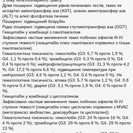
З боку гепатобіліарного тракту
Дуже поширені: підвищення рівнів печінкових тестів, таких як
аспартат амінотрансфер аза (АSТ), аланін амінотрансфер аза
(АLТ) та алкіл фосфатаза печінки.
Поширені: підвищений білірубін.
Рідко поширені: підвищена гамма-глутамілтрансфер аза (GGT).
Гемцитабін у комбінації з паклітакселом
Зафіксовано частіше виникнення таких побічних ефектів III-IV
ступеня тяжкості (гемцитабін плюс паклітаксел порівняно з тільки
паклітакселом).
Гематологічна токсичність: гемоглобін (G3: 5,7 % проти 1,9 %;
G4: 1,1 % проти 0,4 %); тромбоцити (G3: 5,3 % проти 0 %; G4:
0,4 % проти 0 %); нейтрофіли/гранулоцити (G3: 31,3 % проти 4,2
%; G4: 17,2 % проти 6,6 %); підвищення температури при
нейтропенії (G3: 4,6 % проти 1,2 %; G4: 0,4 % проти 0 %). Не
гематологічна токсичність: втома (G3: 5,7 % проти 1,2 %; G4: 0,8
% проти 0,4 %); діарея (G3: 3,1 % проти 1,9 %; G4: 0 % проти 0
%).
Гемцитабін у комбінації з цисплатином
Зафіксовано частіше виникнення таких побічних ефектів III-IV
ступеня тяжкості (гемцитабін плюс цисплатин порівняно з MVAC
(метотрексат, вінбластин, доксорубіцин та цисплатин)):
Гематологічна токсичність: гемоглобін (G3: 24 % проти 16 %; G4:
4 % проти 2 %); тромбоцити (G3: 29 % проти 8 %; G4: 29 % проти
13 %).