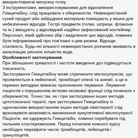
використовуючи випускну голку.
З інструментами, використовуваними для відновлення
Гемцитабіну, слід працювати з обережністю. Невикористаний
сухий продукт або забруднені матеріали поміщають у мішок для
небезпечних відходів. Гострі предмети (голки, шприци, флакони
та ін.) вміщують у відповідний надійно зафіксований контейнер.
Персонал, який здійснює збір і видалення цих відходів, повинен
бути інформований про пов'язані з цим ризики. Відходи
спалюють. Будь-які кількості невикористаних розчинів змивають в
каналізацію рясною кількістю води.
Особливості застосування.
При збільшенні тривалоcтi і частоти введення доз підвищується
токсичність.
Застосування Гемцитабіну може спричинити мієлосупресію, що
проявляється в лейкопенії, тромбоцит опенії та анемії, а це в
окремих випадках вимагає припинення лікування. Лікування
пацієнтів з порушенням кістково-мозкової функції слід починати з
обережністю. Точно так, як і при застосуванні інших методів
цитотоксичної терапії, при застосуванні Гемцитабіну із
одночасним використанням інших методів хіміотерапії слід
враховувати можливість виникнення кумулятивної мієлосупресії.
Пацієнти, які одержують Гемцитабін, повинні перебувати під
пильним спостереженням. Перед початком кожного курсу
необхідно перевіряти число тромбоцитів, лейкоцитів і
гранулоцитів.