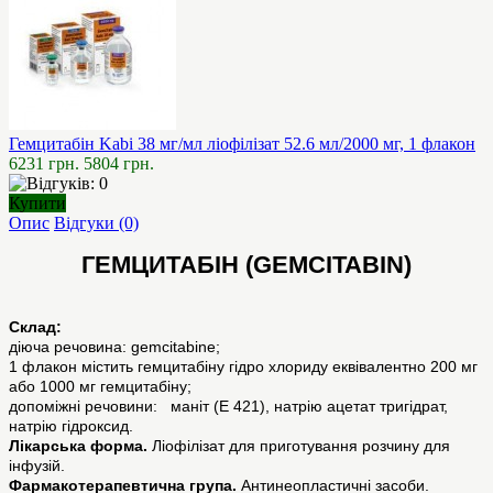
Гемцитабін Kabi 38 мг/мл ліофілізат 52.6 мл/2000 мг, 1 флакон
6231 грн.
5804 грн.
Купити
Опис
Відгуки (0)
ГЕМЦИТАБІН (GEMCITABIN)
Склад:
діюча речовина: gemcitabine;
1 флакон містить гемцитабіну гідро хлориду еквівалентно 200 мг
або 1000 мг гемцитабіну;
допоміжні речовини: маніт (Е 421), натрію ацетат тригідрат,
натрію гідроксид.
Лікарська форма.
Ліофілізат для приготування розчину для
інфузій.
Фармакотерапевтична група.
Антинеопластичні засоби.