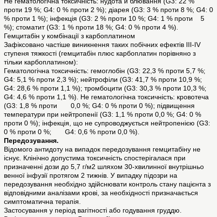
Не гематологічна токсичність: нудота й блювання (G3: 22 %
проти 19 %; G4: 0 % проти 2 %); діарея (G3: 3 % проти 8 %; G4: 0
% проти 1 %); інфекція (G3: 2 % проти 10 %; G4: 1 % проти 5
%); стоматит (G3: 1 % проти 18 %; G4: 0 % проти 4 %).
Гемцитабін у комбінації з карбоплатином
Зафіксовано частіше виникнення таких побічних ефектів III-IV
ступеня тяжкості (гемцитабін плюс карбоплатин порівняно з
тільки карбоплатином):
Гематологічна токсичність: гемоглобін (G3: 22,3 % проти 5,7 %;
G4: 5,1 % проти 2,3 %); нейтрофіли (G3: 41,7 % проти 10,9 %;
G4: 28,6 % проти 1,1 %); тромбоцити (G3: 30,3 % проти 10,3 %;
G4: 4,6 % проти 1,1 %). Не гематологічна токсичність: кровотеча
(G3: 1,8 % проти 0,0 %; G4: 0 % проти 0 %); підвищення
температури при нейтропенії (G3: 1,1 % проти 0,0 %; G4: 0 %
проти 0 %); інфекція, що не супроводжується нейтропенією (G3:
0 % проти 0 %; G4: 0,6 % проти 0,0 %).
Передозування.
Відомого антидоту на випадок передозування гемцитабіну не
існує. Клінічно допустима токсичність спостерігалася при
призначенні дози до 5,7 г/м2 шляхом 30-хвилинної внутрішньо
венної інфузії протягом 2 тижнів. У випадку підозри на
передозування необхідно здійснювати контроль стану пацієнта з
відповідними аналізами крові, за необхідності призначається
симптоматична терапія.
Застосування у період вагітності або годування груддю.