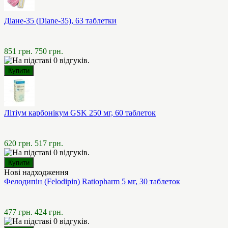
Діане-35 (Diane-35), 63 таблетки
851 грн.
750 грн.
Літіум карбонікум GSK 250 мг, 60 таблеток
620 грн.
517 грн.
Нові надходження
Фелодипін (Felodipin) Ratiopharm 5 мг, 30 таблеток
477 грн.
424 грн.