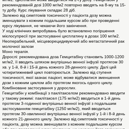
рекомендованій дозі 1000 мг/м2 повторно вводять на 8-му та 15-
ту добу. Курс лікування складає 28 діб.
Залежно від симптомів токсичності у пацієнта дозу можна
зменшувати з кожним подальшим курсом або при проведенні
курсу лікування, не чекаючи його закінчення.
У ході клінічних випробувань було встановлено погіршення
мієлосупресії при застосуванні цисплатину в дозах 100 мг/м2.
Неоперабельний, місцеворецидивуючий або метастатичний рак
молочної залози
Моно терапія.
Дорослі: рекомендована доза Гемцитабіну становить 1000-1200
мг/м2, її вводить шляхом внутрішньо венної інфузії протягом 30
хв. у 1-й, 8-й і 15-й день кожного 28-денного циклу. Далі цей
чотиритижневий цикл повторюється. Залежно від ступеня
токсичності, якої зазнає пацієнт, може відбуватися зменшення
дози з кожним циклом або протягом якогось одного циклу.
Комбіноване застосування у дорослих.
Гемцитабін у комбінації з паклітакселом рекомендовано вводити
у такому режимі: паклітаксел (175 мг/м2) вводиться в 1-й день
протягом 3-годинної внутрішньо венної інфузії з подальшим
застосуванням гемцитабіну (1250 мг/м2), який вводиться
протягом 30-хвилинної внутрішньо венної інфузії у 1-й і 8-й день
кожного 21-денного циклу. Залежно від симптомів токсичності у
пацієнта, дозу можна зменшувати з кожним подальшим курсом