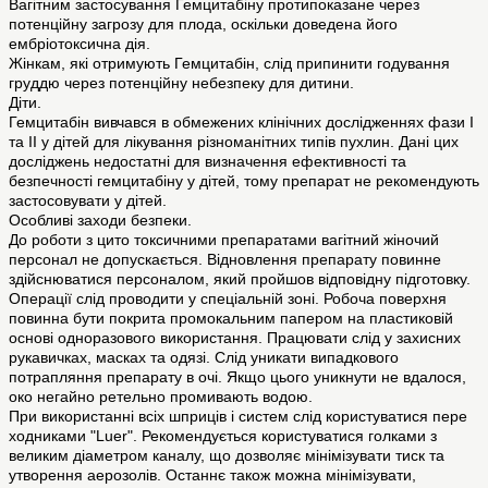
Вагітним застосування Гемцитабіну протипоказане через
потенційну загpозу для плода, оскільки доведена його
ембріотоксична дія.
Жінкам, які отримують Гемцитабін, слід припинити годування
груддю через потенційну небезпеку для дитини.
Діти.
Гемцитабін вивчався в обмежених клінічних дослідженнях фази I
та II у дітей для лікування різноманітних типів пухлин. Дані цих
досліджень недостатні для визначення ефективності та
безпечності гемцитабіну у дітей, тому препарат не рекомендують
застосовувати у дітей.
Особливі заходи безпеки.
До роботи з цито токсичними препаратами вагітний жіночий
персонал не допускається. Відновлення препарату повинне
здійснюватися персоналом, який пройшов відповідну підготовку.
Операції слід проводити у спеціальній зоні. Робоча поверхня
повинна бути покрита промокальним папером на пластиковій
основі одноразового використання. Працювати слід у захисних
рукавичках, масках та одязі. Слід уникати випадкового
потрапляння препарату в очі. Якщо цього уникнути не вдалося,
око негайно ретельно промивають водою.
При використанні всіх шприців і систем слід користуватися пере
ходниками "Luer". Рекомендується користуватися голками з
великим діаметром каналу, що дозволяє мінімізувати тиск та
утворення аерозолів. Останнє також можна мінімізувати,