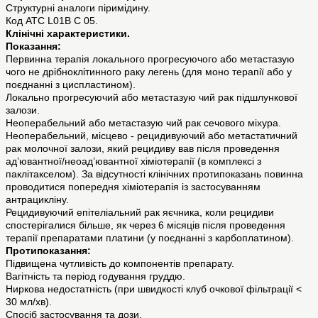
Структурні аналоги піримідину.
Код АТС L01B С 05.
Клінічні характеристики.
Показання:
Первинна терапія локального прогресуючого або метастазую
чого не дрібноклітинного раку легень (для моно терапії або у
поєднанні з циспластином).
Локально прогресуючий або метастазую чий рак підшлункової
залози.
Неоперабельний або метастазую чий рак сечового міхура.
Неоперабельний, місцево - рецидивуючий або метастатичний
рак молочної залози, який рецидиву вав після проведення
ад’ювантної/неоад’ювантної хіміотерапії (в комплексі з
паклітакселом). За відсутності клінічних протипоказань повинна
проводитися попередня хіміотерапія із застосуванням
антрацикліну.
Рецидивуючий епітеліальний рак яєчника, коли рецидиви
спостерігалися більше, як через 6 місяців після проведення
терапії препаратами платини (у поєднанні з карбоплатином).
Протипоказання:
Підвищена чутливість до компонентів препарату.
Вагітність та період годування груддю.
Ниркова недостатність (при швидкості клуб очкової фільтрації <
30 мл/хв).
Спосіб застосування та дози.