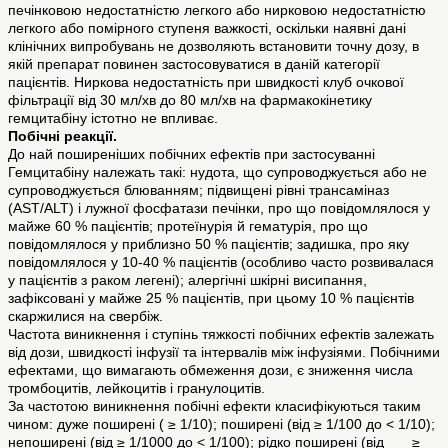
печінковою недостатністю легкого або нирковою недостатністю
легкого або помірного ступеня важкості, оскільки наявні дані
клінічних випробувань не дозволяють встановити точну дозу, в
якій препарат повинен застосовуватися в даній категорії
пацієнтів. Ниркова недостатність при швидкості клуб очкової
фільтрації від 30 мл/хв до 80 мл/хв на фармакокінетику
гемцитабіну істотно не впливає.
Побічні реакції.
До най поширеніших побічних ефектів при застосуванні
Гемцитабіну належать такі: нудота, що супроводжується або не
супроводжується блюванням; підвищені рівні трансаміназ
(AST/ALT) і лужної фосфатази печінки, про що повідомлялося у
майже 60 % пацієнтів; протеїнурія й гематурія, про що
повідомлялося у приблизно 50 % пацієнтів; задишка, про яку
повідомлялося у 10-40 % пацієнтів (особливо часто розвивалася
у пацієнтів з раком легені); алергічні шкірні висипання,
зафіксовані у майже 25 % пацієнтів, при цьому 10 % пацієнтів
скаржилися на свербіж.
Частота виникнення і ступінь тяжкості побічних ефектів залежать
від дози, швидкості інфузії та інтервалів між інфузіями. Побічними
ефектами, що вимагають обмеження дози, є зниження числа
тромбоцитів, лейкоцитів і гранулоцитів.
За частотою виникнення побічні ефекти класифікуються таким
чином: дуже поширені ( ≥ 1/10); поширені (від ≥ 1/100 до < 1/10);
непоширені (від ≥ 1/1000 до < 1/100); рідко поширені (від ≥