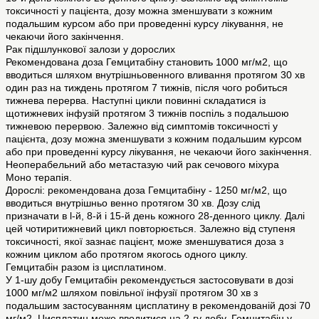
токсичності у пацієнта, дозу можна зменшувати з кожним
подальшим курсом або при проведенні курсу лікування, не
чекаючи його закінчення.
Рак підшлункової залози у дорослих
Рекомендована доза Гемцитабіну становить 1000 мг/м2, що
вводиться шляхом внyтpішньовенногo вливання протягом 30 хв
один раз на тиждень протягом 7 тижнів, після чого робиться
тижнева перерва. Наступні цикли повинні складатися із
щотижневиx інфузій протягом 3 тижнів поспіль з подальшою
тижневою перервою. Залежно від симптомів токсичності у
пацієнта, дозу можна зменшувати з кожним подальшим курсом
або при проведенні курсу лікування, не чекаючи його закінчення.
Неоперабельний або метастазую чий рак сечового міхура
Моно терапія.
Дорослі: рекомендована доза Гемцитабіну - 1250 мг/м2, що
вводиться внутрішньо венно протягом 30 хв. Дозу слід
призначати в l-й, 8-й і 15-й день кожного 28-денного циклу. Далі
цей чотиритижневий цикл повторюється. Залежно від ступеня
токсичності, якої зазнає пацієнт, може зменшуватися доза з
кожним циклом або протягом якогось одного циклу.
Гемцитабін разом із цисплатином.
У 1-шу добу Гемцитабін рекомендується застосовувати в дозі
1000 мг/м2 шляхом повільної інфузії протягом 30 хв з
подальшим застосуванням цисплатину в рекомендованій дозі 70
мг/м2. Цисплатин може вводитися на 2-гу добу. Гемцитабін у