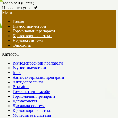
Товарів: 0 (0 грн.)
Нічого не куплено!
Menu
Головна
Імуностимулятори
Гормональні препарати
Кровотворна система
Нервова система
Онкологія
Категорії
Імунодепресивні препарати
Імуностимулятори
Інше
Антибактеріальні препарати
Антидепресанти
Вітаміни
Гомеопатичні засоби
Гормональні препарати
Дерматологія
Дихальна система
Кровотворна система
Мочестатева система