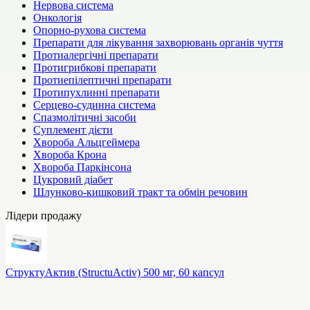
Нервова система
Онкологія
Опорно-рухова система
Препарати для лікування захворювань органів чуття
Протиалергічні препарати
Протигрибкові препарати
Протиепілептичні препарати
Протипухлинні препарати
Серцево-судинна система
Спазмолітичні засоби
Суплемент дієти
Хвороба Альцгеймера
Хвороба Крона
Хвороба Паркінсона
Цукровий діабет
Шлунково-кишковий тракт та обмін речовин
Лідери продажу
СтруктуАктив (StructuActiv) 500 мг, 60 капсул