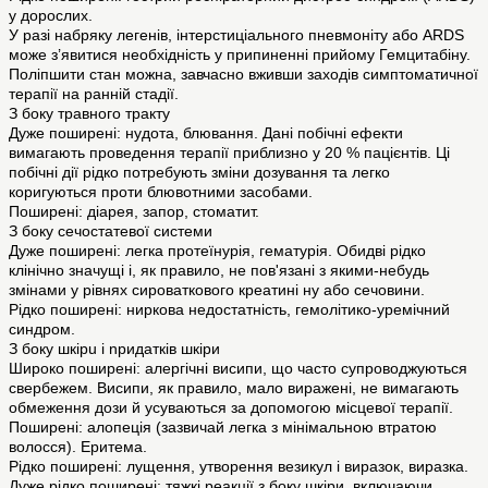
у дорослих.
У разі набряку легенів, інтерстиціального пневмоніту або ARDS
може з’явитися необхідність у припиненні прийому Гемцитабіну.
Поліпшити стан можна, завчасно вживши заходів симптоматичної
терапії на ранній стадії.
З боку травного тракту
Дуже поширені: нудота, блювання. Дані побічні ефекти
вимагають проведення терапії приблизно у 20 % пацієнтів. Ці
побічні дії рідко потребують зміни дозування та легко
коригуються проти блювотними засобами.
Поширені: діарея, запор, стоматит.
З боку сечостатевої системи
Дуже поширені: легка протеїнурія, гематурія. Обидві рідко
клінічно значущі і, як правило, не пов'язані з якими-небудь
змінами у рівнях сироваткового креатині ну або сечовини.
Рідко поширені: ниркова недостатність, гемолітико-уремічний
синдром.
З боку шкірu і nридатків шкіри
Широко поширені: алергічні висипи, що часто супроводжуються
свербежем. Висипи, як правило, мало виражені, не вимагають
обмеження дози й усуваються за допомогою місцевої терапії.
Поширені: алопеція (зазвичай легка з мінімальною втратою
волосся). Еритема.
Рідко поширені: лущення, утворення везикул і виразок, виразка.
Дуже рідко поширені: тяжкі реакції з боку шкіри, включаючи