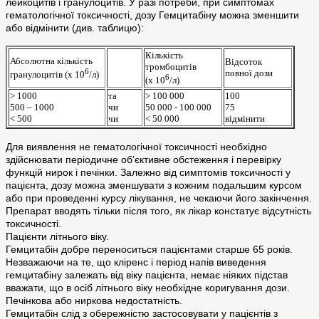
лейкоцитів і гранулоцитів. У разі потреби, при симптомах
гематологічної токсичності, дозу Гемцитабіну можна зменшити
або відмінити (див. таблицю):
Кількість
Абсолютна кількість
Відсоток
тромбоцитів
6
повної дози
гранулоцитів (х 10
/л)
6
(х 10
/л)
> 1000
та
> 100 000
100
500 – 1000
чи
50 000 - 100 000
75
< 500
чи
< 50 000
відмінити
Для виявлення не гематологічної токсичності необхідно
здійснювати періодичне об’єктивне обстеження і перевірку
функцій нирок і печінки. Залежно від симптомів токсичності у
пацієнта, дозу можна зменшувати з кожним подальшим курсом
або при проведенні курсу лікування, не чекаючи його закінчення.
Препарат вводять тільки після того, як лікар констатує відсутність
токсичності.
Пацієнти літнього віку.
Гемцитабін добре переноситься пацієнтами старше 65 років.
Незважаючи на те, що кліренс і період напів виведення
гемцитабіну залежать від віку пацієнта, немає ніяких підстав
вважати, що в осіб літнього віку необхідне коригування дози.
Печінкова або ниркова недостатність.
Гемцитабін слід з обережністю застосовувати у пацієнтів з