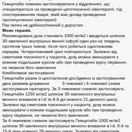
Гемцитабін повинен застосовуватися у відділеннях, що
спеціалізуються на проведенні цитотоксичної хіміотерапії, під
спостереженням лікаря, який має досвід проведення
протипухлинної хіміотерапії.
Рак легені не дрібноклітинний у дорослих
Моно терапія.
Рекомендована доза становить 1000 мг/м2 і вводиться шляхом
30-хвилинної внутрішньо венної інфузії один раз на тиждень
протягом трьох тижнів, після чого робиться однотижнева
перерва. Чотиритижневий цикл повторюється. Залежно від
симптомів токсичності у пацієнта, дозу можна зменшувати з
кожним подальшим курсом або при проведенні курсу лікування,
не чекаючи його закінчення.
Комбіноване застосування.
Гемцитабін разом із цисплатином досліджено із застосуванням
двох режимів дозування 3-тижневої і 4-тижневої схеми
застосування препарату. За 3-тижневою схемою застосовують
Гемцитабін 1250 мг/м2 шляхом 30-хвилинного внутрішньо
венного вливання в l-й та 8-й дні кожного 21-денного циклу.
Залежно від симптомів токсичності у пацієнта, дозу можна
зменшувати з кожним подальшим курсом або при проведенні
курсу лікування, не чекаючи його закінчення.
За 4-тижневою схемою застосовують Гемцитабін 1000 мг/м2
шляхом 30-хвилинного внутрішньо венного вливання в l-й, 8-й та
15-й день кожного 28-денного циклу. Залежно від симптомів