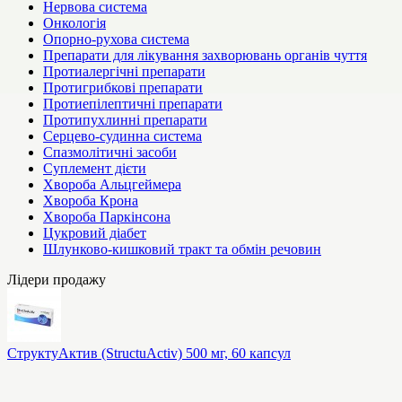
Нервова система
Онкологія
Опорно-рухова система
Препарати для лікування захворювань органів чуття
Протиалергічні препарати
Протигрибкові препарати
Протиепілептичні препарати
Протипухлинні препарати
Серцево-судинна система
Спазмолітичні засоби
Суплемент дієти
Хвороба Альцгеймера
Хвороба Крона
Хвороба Паркінсона
Цукровий діабет
Шлунково-кишковий тракт та обмін речовин
Лідери продажу
СтруктуАктив (StructuActiv) 500 мг, 60 капсул