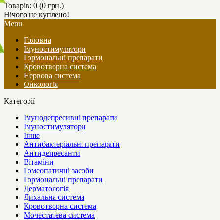
Товарів: 0 (0 грн.)
Нічого не куплено!
Menu
Головна
Імуностимулятори
Гормональні препарати
Кровотворна система
Нервова система
Онкологія
Категорії
Імунодепресивні препарати
Імуностимулятори
Інше
Антибактеріальні препарати
Антидепресанти
Вітаміни
Гомеопатичні засоби
Гормональні препарати
Дерматологія
Дихальна система
Кровотворна система
Мочестатева система