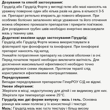
Дозування та спосіб застосування:
Гірудоїд або Гірудоїд Форте у вигляді гелю або мазі наносять на
уражену поверхню один або кілька разів на день в кількості 3-5
см. Препарат ретельно втирають до повного вбирання. При
особливо болісних запаленнях місце ураження та його оточення
можна обережно промазати препаратом і прикрити пов'язкою.
Для розрідження грубих швів необхідно енергічно вмасажувати
мазь у тканину шва.
Додаткові вказівки щодо застосування Гірудоїд:
Гірудоїд або Гірудоїд Форте можна використовувати в
фізіотерапії при фонофорезі та іонофорезі. При іонофорезі
препарат наносять під катод.
Уникайте потрапляння препарату на слизові оболонки і в очі.
Перед початком терапії необхідно виключити вагітність. Для
досягнення максимальної ефективності необхідно точно
дотримуватися схеми лікування. Протягом терапії слід
користуватися ефективними контрацептивами.
Передозування:
Випадки передозування препаратом ГіперРОУ С/Д не відомі.
Умови зберігання:
Зберігати в місці, недоступному для дітей і не видимому для них.
Зберігати при температурі нижче 25°C.
Гірудоїд має дві форми випуску - мазь і гель.
Основна
різниця між ними полягає у їх консистенції і текстурі:
Мазь:
Гірудоїд мазь має густу текстуру і більш високу