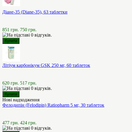
Діане-35 (Diane-35), 63 таблетки
851 грн.
750 грн.
Літіум карбонікум GSK 250 мг, 60 таблеток
620 грн.
517 грн.
Нові надходження
Фелодипін (Felodipin) Ratiopharm 5 мг, 30 таблеток
477 грн.
424 грн.