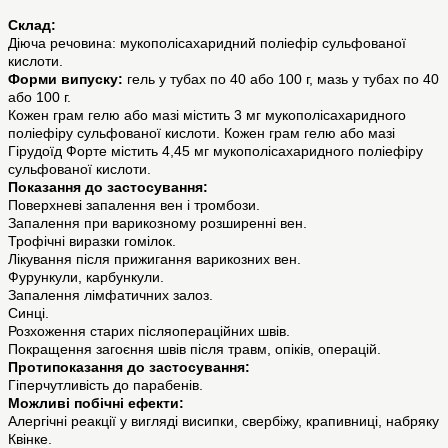
Склад:
Діюча речовина: мукополісахаридний поліефір сульфованої
кислоти.
Форми випуску:
гель у тубах по 40 або 100 г, мазь у тубах по 40
або 100 г.
Кожен грам гелю або мазі містить 3 мг мукополісахаридного
поліефіру сульфованої кислоти. Кожен грам гелю або мазі
Гірудоїд Форте містить 4,45 мг мукополісахаридного поліефіру
сульфованої кислоти.
Показання до застосування:
Поверхневі запалення вен і тромбози.
Запалення при варикозному розширенні вен.
Трофічні виразки гомілок.
Лікування після прижигання варикозних вен.
Фурункули, карбункули.
Запалення лімфатичних залоз.
Синці.
Розхоження старих післяопераційних швів.
Покращення загоєння швів після травм, опіків, операцій.
Протипоказання до застосування:
Гіперчутливість до парабенів.
Можливі побічні ефекти:
Алергічні реакції у вигляді висипки, свербіжу, крапивниці, набряку
Квінке.