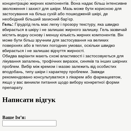
концентрацію жирних компонентів. Вона надає більш інтенсивне
зволоження і захист для шкіри. Мазь може бути корисною для
застосування на більш сухій або пошкодженій шкірі, де
необхідний більший захисний бар'єр.
Гель:
Гірудоїд гель має легку і прозору текстуру, яка швидко
вбирається в шкіру і не залишає жирного залишку. Гель зазвичай
містить водну основу і меншу кількість жирних компонентів. Він
може бути більш зручним для застосування на великих
поверхнях або в теплих погодних умовах, оскільки швидко
вбирається і не залишає відчуття жирності.
Обидва варіанти мають схожі властивості і застосовуються для
лікування запалень, трофічних виразок, синяків та інших шкірних
проблем. Вибір між кремом і маззю залежить від особистих
вподобань, типу шкіри і характеру проблеми. Завжди
рекомендовано консультуватися з лікарем або фармацевтом,
якщо у вас виникли питання щодо вибору конкретної форми
препарату.
Написати відгук
Ваше Ім’я: