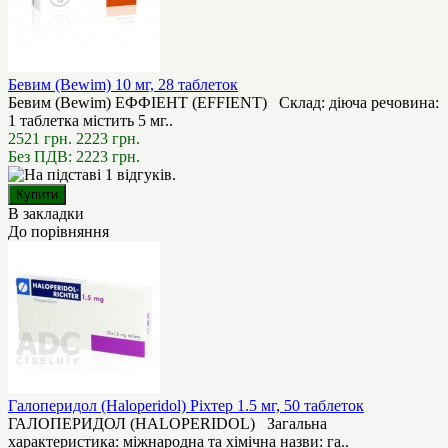
Бевим (Bewim) 10 мг, 28 таблеток
Бевим (Bewim) ЕФФІЕНТ (EFFIENT) Склад: діюча речовина:
1 таблетка містить 5 мг..
2521 грн.
2223 грн.
Без ПДВ: 2223 грн.
В закладки
До порівняння
Галоперидол (Haloperidol) Ріхтер 1.5 мг, 50 таблеток
ГАЛОПЕРИДОЛ (HALOPERIDOL) Загальна
характеристика: міжнародна та хімічна назви: га..