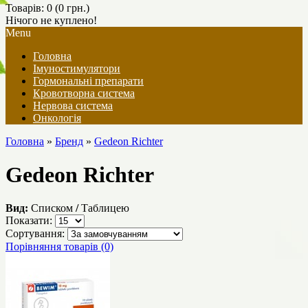
Товарів: 0 (0 грн.)
Нічого не куплено!
Menu
Головна
Імуностимулятори
Гормональні препарати
Кровотворна система
Нервова система
Онкологія
Головна
»
Бренд
»
Gedeon Richter
Gedeon Richter
Вид:
Списком
/
Таблицею
Показати:
Сортування:
Порівняння товарів (0)