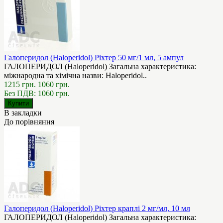
Галоперидол (Haloperidol) Ріхтер 50 мг/1 мл, 5 ампул
ГАЛОПЕРИДОЛ (Haloperidol) Загальна характеристика:
міжнародна та хімічна назви: Haloperidol..
1215 грн.
1060 грн.
Без ПДВ: 1060 грн.
В закладки
До порівняння
Галоперидол (Haloperidol) Ріхтер краплі 2 мг/мл, 10 мл
ГАЛОПЕРИДОЛ (Haloperidol) Загальна характеристика: