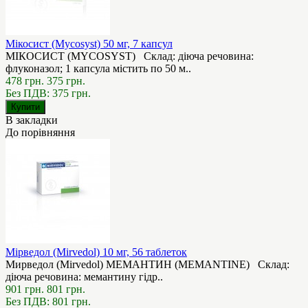
Мікосист (Mycosyst) 50 мг, 7 капсул
МІКОСИСТ (MYCOSYST) Склад: діюча речовина:
флуконазол; 1 капсула містить по 50 м..
478 грн.
375 грн.
Без ПДВ: 375 грн.
В закладки
До порівняння
Мірведол (Mirvedol) 10 мг, 56 таблеток
Мирведол (Mirvedol) МЕМАНТИН (MEMANTINE) Cклад:
діюча речовина: мемантину гідр..
901 грн.
801 грн.
Без ПДВ: 801 грн.