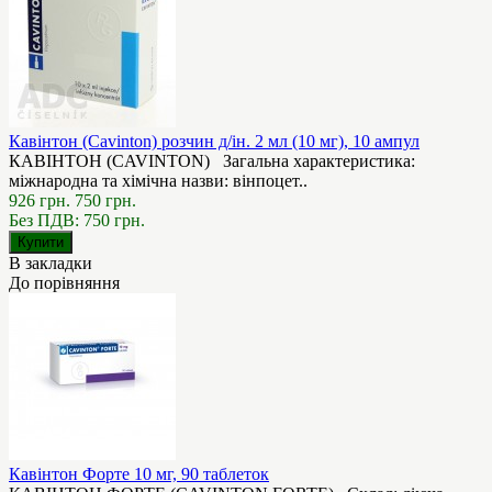
Кавінтон (Cavinton) розчин д/ін. 2 мл (10 мг), 10 ампул
КАВІНТОН (СAVINTON) Загальна характеристика:
міжнародна та хімічна назви: вінпоцет..
926 грн.
750 грн.
Без ПДВ: 750 грн.
В закладки
До порівняння
Кавінтон Форте 10 мг, 90 таблеток