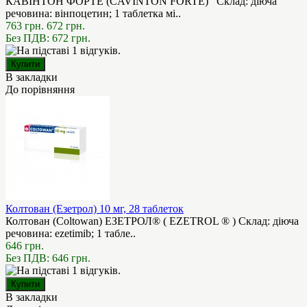
КАВІНТОН ФОРТЕ (CAVINTON FORTE) Склад: діюча
речовина: вінпоцетин; 1 таблетка мі..
763 грн.
672 грн.
Без ПДВ: 672 грн.
В закладки
До порівняння
Колтован (Езетрол) 10 мг, 28 таблеток
Колтован (Coltowan) ЕЗЕТРОЛ® ( EZETROL ® ) Склад: діюча
речовина: ezetіmib; 1 табле..
646 грн.
Без ПДВ: 646 грн.
В закладки