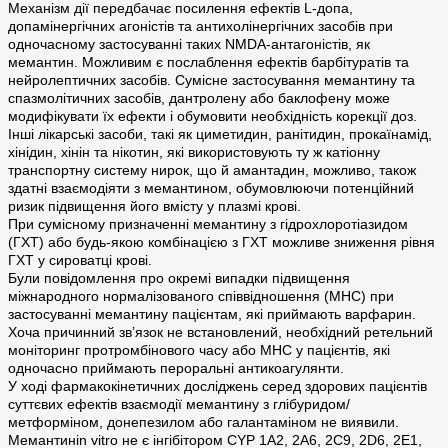
Механізм дії передбачає посилення ефектів L-допа,
допамінергічних агоністів та антихолінергічних засобів при
одночасному застосуванні таких NMDA-антагоністів, як
мемантин. Можливим є послаблення ефектів барбітуратів та
нейролептичних засобів. Сумісне застосування мемантину та
спазмолітичних засобів, дантролену або баклофену може
модифікувати їх ефекти і обумовити необхідність корекції доз.
Інші лікарські засоби, такі як циметидин, ранітидин, прокаїнамід,
хінідин, хінін та нікотин, які використовують ту ж катіонну
транспортну систему нирок, що й амантадин, можливо, також
здатні взаємодіяти з мемантином, обумовлюючи потенційний
ризик підвищення його вмісту у плазмі крові.
При сумісному призначенні мемантину з гідрохлоротіазидом
(ГХТ) або будь-якою комбінацією з ГХТ можливе зниження рівня
ГХТ у сироватці крові.
Були повідомлення про окремі випадки підвищення
міжнародного нормалізованого співвідношення (МНС) при
застосуванні мемантину пацієнтам, які приймають варфарин.
Хоча причинний зв’язок не встановлений, необхідний ретельний
моніторинг протромбінового часу або МНС у пацієнтів, які
одночасно приймають пероральні антикоагулянти.
У ході фармакокінетичних досліджень серед здорових пацієнтів
суттєвих ефектів взаємодії мемантину з глібуридом/
метформіном, донепезилом або галантаміном не виявили.
Мемантинin vitro не є інгібітором CYP 1A2, 2A6, 2C9, 2D6, 2E1,