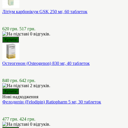
Літіум карбонікум GSK 250 мг, 60 таблеток
620 грн.
517 грн.
Остеогенон (Osteogenon) 830 мг, 40 таблеток
840 грн.
642 грн.
Нові надходження
Фелодипін (Felodipin) Ratiopharm 5 мг, 30 таблеток
477 грн.
424 грн.