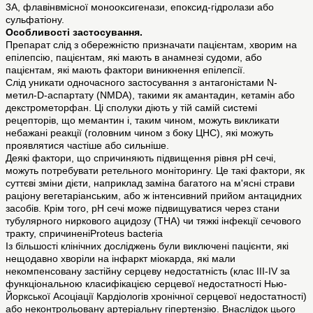
3A, флавінвмісної монооксигенази, епоксид-гідролази або
сульфатіону.
Особливості застосування.
Препарат слід з обережністю призначати пацієнтам, хворим на
епілепсію, пацієнтам, які мають в анамнезі судоми, або
пацієнтам, які мають фактори виникнення епілепсії.
Слід уникати одночасного застосування з антагоністами N-
метил-D-аспартату (NMDA), такими як амантадин, кетамін або
декстрометорфан. Ці сполуки діють у тій самій системі
рецепторів, що мемантин і, таким чином, можуть викликати
небажані реакції (головним чином з боку ЦНС), які можуть
проявлятися частіше або сильніше.
Деякі фактори, що спричиняють підвищення рівня рН сечі,
можуть потребувати ретельного моніторингу. Це такі фактори, як
суттєві зміни дієти, наприклад заміна багатого на м'ясні страви
раціону вегетаріанським, або ж інтенсивний прийом антацидних
засобів. Крім того, рН сечі може підвищуватися через стани
тубулярного ниркового ацидозу (ТНА) чи тяжкі інфекції сечового
тракту, спричиненіProteus bacteria
Із більшості клінічних досліджень були виключені пацієнти, які
нещодавно хворіли на інфаркт міокарда, які мали
некомпенсовану застійну серцеву недостатність (клас ІІІ-IV за
функціональною класифікацією серцевої недостатності Нью-
Йоркської Асоціації Кардіологів хронічної серцевої недостатності)
або неконтрольовану артеріальну гіпертензію. Внаслідок цього