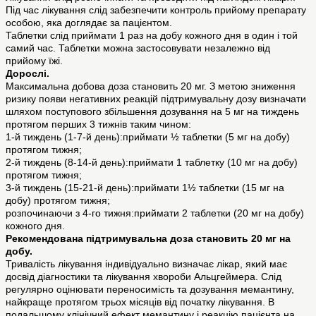
Під час лікування слід забезпечити контроль прийому препарату
особою, яка доглядає за пацієнтом.
Таблетки слід приймати 1 раз на добу кожного дня в один і той
самий час. Таблетки можна застосовувати незалежно від
прийому їжі.
Дорослі.
Максимальна добова доза становить 20 мг. З метою зниження
ризику появи негативних реакцій підтримувальну дозу визначати
шляхом поступового збільшення дозування на 5 мг на тиждень
протягом перших 3 тижнів таким чином:
1-й тиждень (1-7-й день):приймати ½ таблетки (5 мг на добу)
протягом тижня;
2-й тиждень (8-14-й день):приймати 1 таблетку (10 мг на добу)
протягом тижня;
3-й тиждень (15-21-й день):приймати 1½ таблетки (15 мг на
добу) протягом тижня;
розпочинаючи з 4-го тижня:приймати 2 таблетки (20 мг на добу)
кожного дня.
Рекомендована підтримувальна доза становить 20 мг на
добу.
Тривалість лікування індивідуально визначає лікар, який має
досвід діагностики та лікування хвороби Альцгеймера. Слід
регулярно оцінювати переносимість та дозування мемантину,
найкраще протягом трьох місяців від початку лікування. В
подальшому клінічний ефект мемантину і реакцію пацієнта на