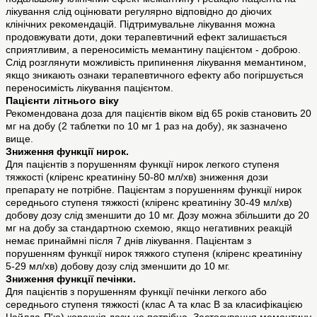
лікування слід оцінювати регулярно відповідно до діючих
клінічних рекомендацій. Підтримувальне лікування можна
продовжувати доти, доки терапевтичний ефект залишається
сприятливим, а переносимість мемантину пацієнтом - доброю.
Слід розглянути можливість припинення лікування мемантином,
якщо зникають ознаки терапевтичного ефекту або погіршується
переносимість лікування пацієнтом.
Пацієнти літнього віку
Рекомендована доза для пацієнтів віком від 65 років становить 20
мг на добу (2 таблетки по 10 мг 1 раз на добу), як зазначено
вище.
Зниження функції нирок.
Для пацієнтів з порушенням функції нирок легкого ступеня
тяжкості (кліренс креатиніну 50-80 мл/хв) зниження дози
препарату не потрібне. Пацієнтам з порушенням функції нирок
середнього ступеня тяжкості (кліренс креатиніну 30-49 мл/хв)
добову дозу слід зменшити до 10 мг. Дозу можна збільшити до 20
мг на добу за стандартною схемою, якщо негативних реакцій
немає принаймні після 7 днів лікування. Пацієнтам з
порушенням функції нирок тяжкого ступеня (кліренс креатиніну
5-29 мл/хв) добову дозу слід зменшити до 10 мг.
Зниження функції печінки.
Для пацієнтів з порушенням функції печінки легкого або
середнього ступеня тяжкості (клас А та клас В за класифікацією