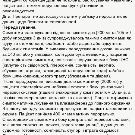
Чайлда-П'ю) корекція дози не потрібна. Застосування мемантину
пацієнтам з тяжким порушенням функції печінки не
рекомендується.
Діти. Препарат не застосовують дітям у зв’язку з недостатністю
даних щодо безпеки та ефективності.
Передозування.
Симптоми: застосування відносно високих доз (200 мг та 105 мг/
добу упродовж 3 днів) супроводжувалось такими симптомами як
відчуття стомленості, слабкості та/або діарея або відсутність
будь-яких симптомів. У випадках передозування дозою, нижчою
за 140 мг, або у випадках, коли доза була невідома, у пацієнтів
спостерігалися симптоми, пов’язані з порушеннями з боку ЦНС
(сплутаність свідомості, гіперсомнія, сонливість, вертиго,
збудження, агресія, галюцинації та порушення ходи) та/або з
боку шлунково-кишкового тракту (блювання та діарея).
Після передозування високою дозою мемантину (2000 мг) у
пацієнта спостерігалися небажані ефекти з боку центральної
нервової системи (пацієнт знаходився у комі протягом 10 днів, а
пізніше спостерігалися диплопія та ажитація). Пацієнт отримував
симптоматичне лікування та плазмаферез до повного одужання.
В іншому випадку великого передозування, пацієнт також вижив і
одужав. Пацієнт прийняв 400 мг мемантину перорально.
Спостерігалися симптоми з боку центральної нервової системи,
такі як занепокоєння, психоз, зорові галюцинації, підвищення
судомної готовності, сонливість, ступор, і втрата свідомості.