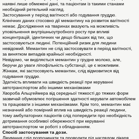
наявні лише обмежені дані, та пацієнтам із такими станами
необхідний ретельний нагляд.
Застосування у період вагітності або годування груддю.
Клінічних даних стосовно дії мемантину на розвиток вагітності
немає. Дослідження на тваринах вказують на можливість
уповільнення внутрішньоутробного росту при впливі
концентрацій, ідентичних чи дещо більших від тих, що
застосовуються людині. Потенційний ризик для людини
невідомий. Мемантин не слід застосовувати в період вагітності,
за винятком випадків крайньої необхідності.
Невідомо, чи виділяється мемантин у грудне молоко, але,
беручи до уваги ліпофільність субстанції, це є можливим.
Жінкам, які застосовують мемантин, слід відмовитися від
годування груддю.
Здатність впливати на швидкість реакції при керуванні
автотранспортом або іншими механізмами
Хвороба Альцгеймера від середньої тяжкості до тяжких форм
зазвичай обумовлює погіршення здатності керувати автомобілем
та працювати з іншими механізмами. Крім того, мемантин має
незначний або помірний вплив на швидкість реакції людини,
тому амбулаторних пацієнтів слід попередити про необхідність
дотримання особливої обережності при керуванні
автотранспортом чи роботі з обладнанням.
Спосіб застосування та дози.
Лікування слід розпочинати та проводити під наглядом лікаря.