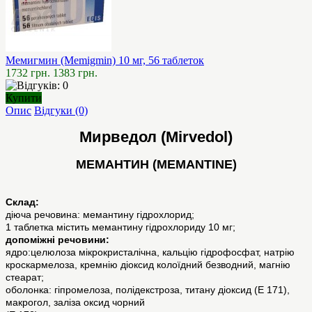
Мемигмин (Memigmin) 10 мг, 56 таблеток
1732 грн.
1383 грн.
Купити
Опис
Відгуки (0)
Мирведол (Mirvedol)
МЕМАНТИН (MEMANTINE)
Cклад:
діюча речовина: мемантину гідрохлорид;
1 таблетка містить мемантину гідрохлориду 10 мг;
допоміжні речовини:
ядро:целюлоза мікрокристалічна, кальцію гідрофосфат, натрію
кроскармелоза, кремнію діоксид колоїдний безводний, магнію
стеарат;
оболонка: гіпромелоза, полідекстроза, титану діоксид (Е 171),
макрогол, заліза оксид чорний