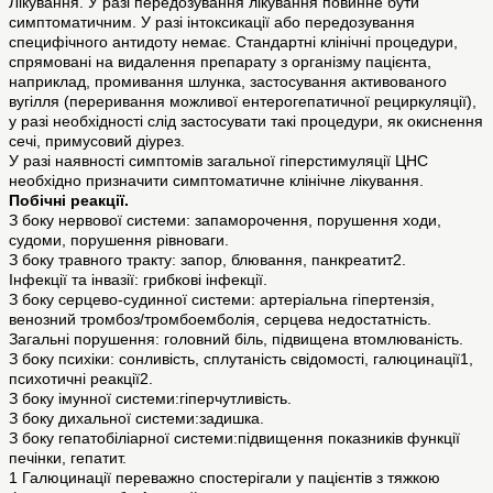
Лікування. У разі передозування лікування повинне бути
симптоматичним. У разі інтоксикації або передозування
специфічного антидоту немає. Стандартні клінічні процедури,
спрямовані на видалення препарату з організму пацієнта,
наприклад, промивання шлунка, застосування активованого
вугілля (переривання можливої ентерогепатичної рециркуляції),
у разі необхідності слід застосувати такі процедури, як окиснення
сечі, примусовий діурез.
У разі наявності симптомів загальної гіперстимуляції ЦНС
необхідно призначити симптоматичне клінічне лікування.
Побічні реакції.
З боку нервової системи: запаморочення, порушення ходи,
судоми, порушення рівноваги.
З боку травного тракту: запор, блювання, панкреатит2.
Інфекції та інвазії: грибкові інфекції.
З боку серцево-судинної системи: артеріальна гіпертензія,
венозний тромбоз/тромбоемболія, серцева недостатність.
Загальні порушення: головний біль, підвищена втомлюваність.
З боку психіки: сонливість, сплутаність свідомості, галюцинації1,
психотичні реакції2.
З боку імунної системи:гіперчутливість.
З боку дихальної системи:задишка.
З боку гепатобіліарної системи:підвищення показників функції
печінки, гепатит.
1 Галюцинації переважно спостерігали у пацієнтів з тяжкою