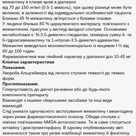
мемантину в плазмі крові в діапазоні
від 70 до 150 нг/мл (0,5-1 мкмоль), при цьому різниця може бути
великою, в залежності від індивідуальних особливостей пацієнта.
Близько 45 % мемантину зв’язується з білками плазми.
У людини близько 80 % циркулюючого матеріалу, пов’язаного з
мемантином, присутнє у вигляді вихідної сполуки. Основними
метаболітами є: N-3,5-диметил-глюдантан, ізомерна суміш 4- та
6-гідроксимемантину та 1-нітрозо-3,5-диметил-адамантан.
Мемантин виводиться моноекспоненціально із кінцевим t ½ від
60 до 100 годин.
Фармакокінетика має лінійний характер у діапазоні доз 10-40 мг.
Клінічні характеристики
Показання.
Хвороба Альцгеймера від легкого ступеня тяжкості до тяжких
форм.
Протипоказання.
Гіперчутливість до діючої речовини або до будь-якого
компонента препарату.
Взаємодія з іншими лікарськими засобами та інші види
взаємодій.
Слід уникати одночасного застосування мемантину і амантадину
через ризик фармакотоксичного психозу. Обидві сполуки є
хімічно пов'язаними NMDA-антагоністами. Те ж саме стосується
кетаміну і декстрометорфану. В одному опублікованому звіті
зазначалося також про ризик комбінації мемантину й фенітоїну.