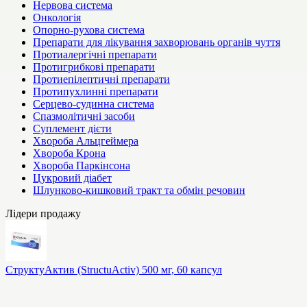
Нервова система
Онкологія
Опорно-рухова система
Препарати для лікування захворювань органів чуття
Протиалергічні препарати
Протигрибкові препарати
Протиепілептичні препарати
Протипухлинні препарати
Серцево-судинна система
Спазмолітичні засоби
Суплемент дієти
Хвороба Альцгеймера
Хвороба Крона
Хвороба Паркінсона
Цукровий діабет
Шлунково-кишковий тракт та обмін речовин
Лідери продажу
СтруктуАктив (StructuActiv) 500 мг, 60 капсул