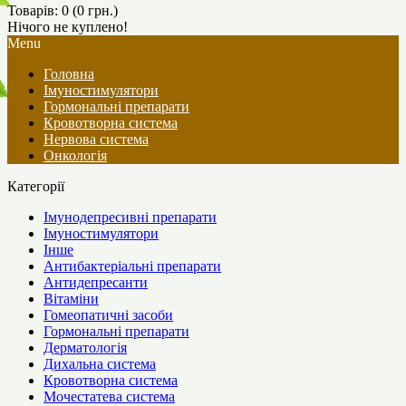
Товарів: 0 (0 грн.)
Нічого не куплено!
Menu
Головна
Імуностимулятори
Гормональні препарати
Кровотворна система
Нервова система
Онкологія
Категорії
Імунодепресивні препарати
Імуностимулятори
Інше
Антибактеріальні препарати
Антидепресанти
Вітаміни
Гомеопатичні засоби
Гормональні препарати
Дерматологія
Дихальна система
Кровотворна система
Мочестатева система