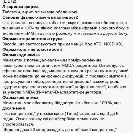
(Е 172).
Лікарська форма
Таблетки, вкриті плівковою оболонкою.
Основні фізико-хімічні властивості:
сірі, довгасті, двоопуклі таблетки, вкриті плівковою оболонкою, з
тисненням «10» та лінією розлому між цифрами з одного боку, з
тисненням «ММ» та лінією розлому між літерами з другого боку.
Фармакотерапевтична група
Засоби, що застосовуються при деменції. Код АТС N06D X01.
Фармакологічні властивості
Фармакодинаміка
Мемантин є потенціал-залежним помірноафінним
неконкурентним антагоністом NMDA-рецепторів. Він модулює
ефекти патологічно підвищеного тонічного рівня глутамату, який
може призвести до нейронної дисфункції. У проявах симптомів і
прогресуванні нейродегенеративної деменції важливу роль
відіграє порушення глутаматергічної нейротрансмісії, особливо
за участю NMDA (N-метил-D-аспартат)-рецепторів.
Фармакокінетика
Мемантин має абсолютну біодоступність близько 100 %, час
досягнення
піка концентрації у плазмі крові (Tmax) становить від 3 до 8
годин. Ознак впливу їжі на абсорбцію мемантину не
спостерігається.
Щоденні дози 20 мг призводять до стабільної концентрації