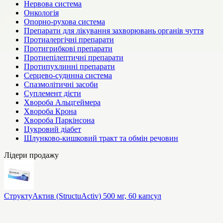
Нервова система
Онкологія
Опорно-рухова система
Препарати для лікування захворювань органів чуття
Протиалергічні препарати
Протигрибкові препарати
Протиепілептичні препарати
Протипухлинні препарати
Серцево-судинна система
Спазмолітичні засоби
Суплемент дієти
Хвороба Альцгеймера
Хвороба Крона
Хвороба Паркінсона
Цукровий діабет
Шлунково-кишковий тракт та обмін речовин
Лідери продажу
СтруктуАктив (StructuActiv) 500 мг, 60 капсул