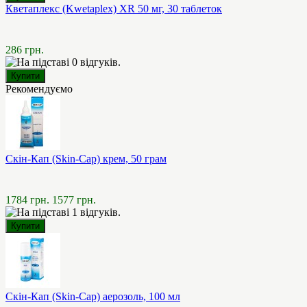
Кветаплекс (Kwetaplex) XR 50 мг, 30 таблеток
286 грн.
Рекомендуємо
Скін-Кап (Skin-Cap) крем, 50 грам
1784 грн.
1577 грн.
Скін-Кап (Skin-Cap) аерозоль, 100 мл