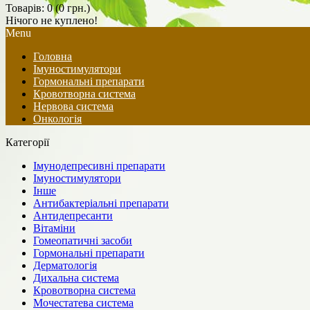
Товарів: 0 (0 грн.)
Нічого не куплено!
Menu
Головна
Імуностимулятори
Гормональні препарати
Кровотворна система
Нервова система
Онкологія
Категорії
Імунодепресивні препарати
Імуностимулятори
Інше
Антибактеріальні препарати
Антидепресанти
Вітаміни
Гомеопатичні засоби
Гормональні препарати
Дерматологія
Дихальна система
Кровотворна система
Мочестатева система