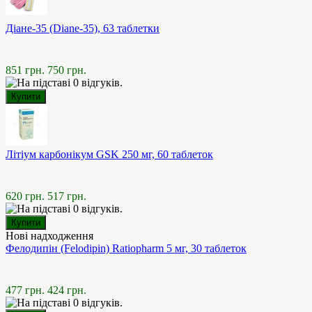
Діане-35 (Diane-35), 63 таблетки
851 грн.
750 грн.
Літіум карбонікум GSK 250 мг, 60 таблеток
620 грн.
517 грн.
Нові надходження
Фелодипін (Felodipin) Ratiopharm 5 мг, 30 таблеток
477 грн.
424 грн.