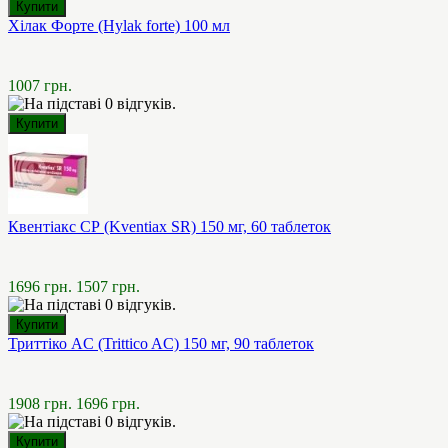
Хілак Форте (Hylak forte) 100 мл
1007 грн.
Квентіакс СР (Kventiax SR) 150 мг, 60 таблеток
1696 грн.
1507 грн.
Триттіко AC (Trittico AC) 150 мг, 90 таблеток
1908 грн.
1696 грн.