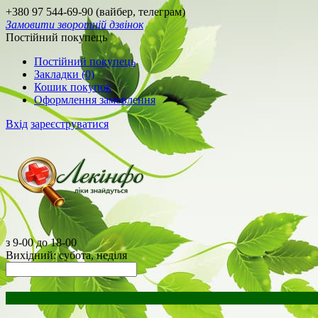
+380 97 544-69-90 (вайбер, телеграм)
Замовити зворотній дзвінок
Постійний покупець
Постійний покупець
Закладки (0)
Кошик покупок
Оформлення замовлення
Вхід
зареєструватися
з 9-00 до 18-00
Вихідний: субота, неділя