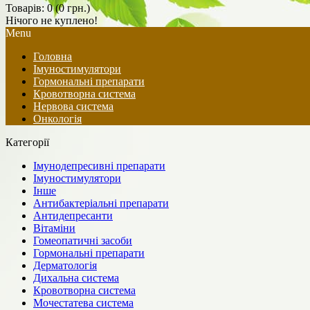
Товарів: 0 (0 грн.)
Нічого не куплено!
Menu
Головна
Імуностимулятори
Гормональні препарати
Кровотворна система
Нервова система
Онкологія
Категорії
Імунодепресивні препарати
Імуностимулятори
Інше
Антибактеріальні препарати
Антидепресанти
Вітаміни
Гомеопатичні засоби
Гормональні препарати
Дерматологія
Дихальна система
Кровотворна система
Мочестатева система