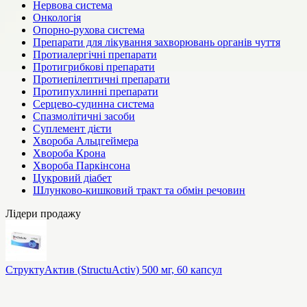
Нервова система
Онкологія
Опорно-рухова система
Препарати для лікування захворювань органів чуття
Протиалергічні препарати
Протигрибкові препарати
Протиепілептичні препарати
Протипухлинні препарати
Серцево-судинна система
Спазмолітичні засоби
Суплемент дієти
Хвороба Альцгеймера
Хвороба Крона
Хвороба Паркінсона
Цукровий діабет
Шлунково-кишковий тракт та обмін речовин
Лідери продажу
СтруктуАктив (StructuActiv) 500 мг, 60 капсул