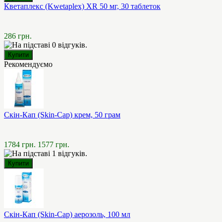
Кветаплекс (Kwetaplex) XR 50 мг, 30 таблеток
286 грн.
Рекомендуємо
Скін-Кап (Skin-Cap) крем, 50 грам
1784 грн.
1577 грн.
Скін-Кап (Skin-Cap) аерозоль, 100 мл