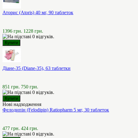
Аторис (Atoris) 40 мг, 90 таблеток
1396 грн.
1228 грн.
Діане-35 (Diane-35), 63 таблетки
851 грн.
750 грн.
Нові надходження
Фелодипін (Felodipin) Ratiopharm 5 мг, 30 таблеток
477 грн.
424 грн.