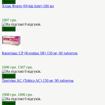
Хілак Форте (Hylak forte) 100 мл
1007 грн.
Квентіакс СР (Kventiax SR) 150 мг, 60 таблеток
1696 грн.
1507 грн.
Триттіко AC (Trittico AC) 150 мг, 90 таблеток
1908 грн.
1696 грн.