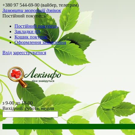
+380 97 544-69-90 (вайбер, телеграм)
Замовити зворотній дзвінок
Постійний покупець
Постійний покупець
Закладки (0)
Кошик покупок
Оформлення замовлення
Вхід
зареєструватися
з 9-00 до 18-00
Вихідний: субота, неділя