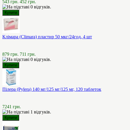
543 грн.
452 грн.
Клімара (Climara) пластир 50 мкг/24год, 4 шт
879 грн.
711 грн.
Пілера (Pylera) 140 мг/125 мг/125 мг, 120 таблеток
7241 грн.