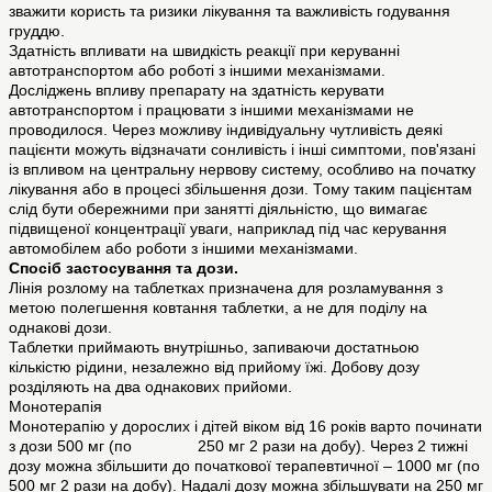
зважити користь та ризики лікування та важливість годування
груддю.
Здатність впливати на швидкість реакції при керуванні
автотранспортом або роботі з іншими механізмами.
Досліджень впливу препарату на здатність керувати
автотранспортом і працювати з іншими механізмами не
проводилося. Через можливу індивідуальну чутливість деякі
пацієнти можуть відзначати сонливість і інші симптоми, пов'язані
із впливом на центральну нервову систему, особливо на початку
лікування або в процесі збільшення дози. Тому таким пацієнтам
слід бути обережними при занятті діяльністю, що вимагає
підвищеної концентрації уваги, наприклад під час керування
автомобілем або роботи з іншими механізмами.
Спосіб застосування та дози.
Лінія розлому на таблетках призначена для розламування з
метою полегшення ковтання таблетки, а не для поділу на
однакові дози.
Таблетки приймають внутрішньо, запиваючи достатньою
кількістю рідини, незалежно від прийому їжі. Добову дозу
розділяють на два однакових прийоми.
Монотерапія
Монотерапію у дорослих і дітей віком від 16 років варто починати
з дози 500 мг (по 250 мг 2 рази на добу). Через 2 тижні
дозу можна збільшити до початкової терапевтичної – 1000 мг (по
500 мг 2 рази на добу). Надалі дозу можна збільшувати на 250 мг