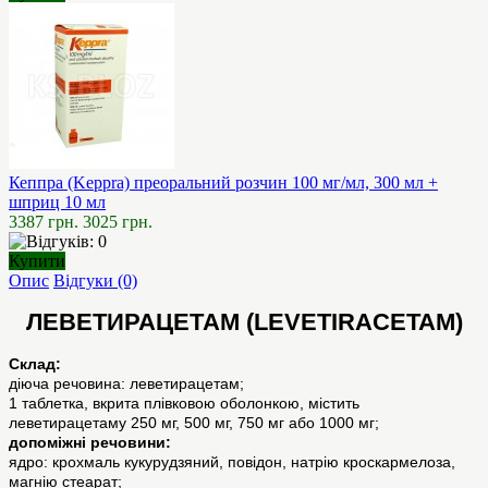
Кеппра (Keppra) преоральний розчин 100 мг/мл, 300 мл +
шприц 10 мл
3387 грн.
3025 грн.
Купити
Опис
Відгуки (0)
ЛЕВЕТИРАЦЕТАМ (LEVETIRACETAM)
Склад:
діюча речовина: леветирацетам;
1 таблетка, вкрита плівковою оболонкою, містить
леветирацетаму 250 мг, 500 мг, 750 мг або 1000 мг;
допоміжні речовини:
ядро: крохмаль кукурудзяний, повідон, натрію кроскармелоза,
магнію стеарат;