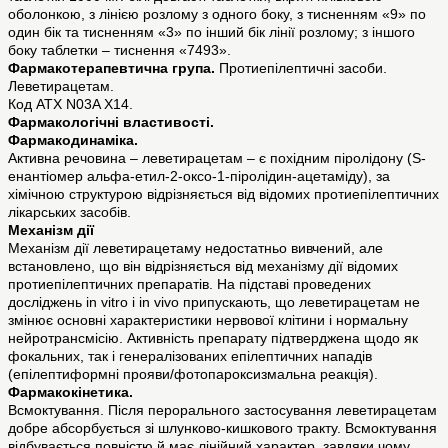
оболонкою, з лінією розлому з одного боку, з тисненням «9» по
один бік та тисненням «3» по інший бік лінії розлому; з іншого
боку таблетки – тиснення «7493».
Фармакотерапевтична група.
Протиепілептичні засоби.
Леветирацетам.
Код ATХ N03A Х14.
Фармакологічні властивості.
Фармакодинаміка.
Активна речовина – леветирацетам – є похідним піролідону (S-
енантіомер альфа-етил-2-оксо-1-піролідин-ацетаміду), за
хімічною структурою відрізняється від відомих протиепілептичних
лікарських засобів.
Механізм дії
Механізм дії леветирацетаму недостатньо вивчений, але
встановлено, що він відрізняється від механізму дії відомих
протиепілептичних препаратів. На підставі проведених
досліджень in vitro і in vivo припускають, що леветирацетам не
змінює основні характеристики нервової клітини і нормальну
нейротрансмісію. Активність препарату підтверджена щодо як
фокальних, так і генералізованих епілептичних нападів
(епілептиформні прояви/фотопароксизмальна реакція).
Фармакокінетика.
Всмоктування. Після перорального застосування леветирацетам
добре абсорбується зі шлунково-кишкового тракту. Всмоктування
відбувається повністю й має лінійний характер, завдяки чому