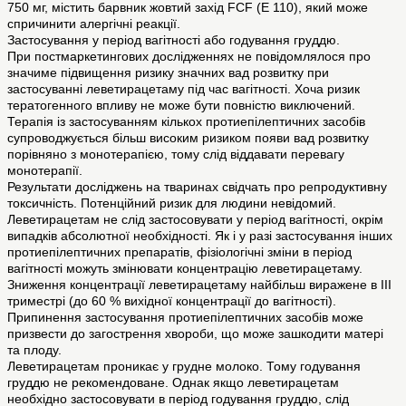
750 мг, містить барвник жовтий захід FCF (Е 110), який може
спричинити алергічні реакції.
Застосування у період вагітності або годування груддю.
При постмаркетингових дослідженнях не повідомлялося про
значиме підвищення ризику значних вад розвитку при
застосуванні леветирацетаму під час вагітності. Хоча ризик
тератогенного впливу не може бути повністю виключений.
Терапія із застосуванням кількох протиепілептичних засобів
супроводжується більш високим ризиком появи вад розвитку
порівняно з монотерапією, тому слід віддавати перевагу
монотерапії.
Результати досліджень на тваринах свідчать про репродуктивну
токсичність. Потенційний ризик для людини невідомий.
Леветирацетам не слід застосовувати у період вагітності, окрім
випадків абсолютної необхідності. Як і у разі застосування інших
протиепілептичних препаратів, фізіологічні зміни в період
вагітності можуть змінювати концентрацію леветирацетаму.
Зниження концентрації леветирацетаму найбільш виражене в ІІІ
триместрі (до 60 % вихідної концентрації до вагітності).
Припинення застосування протиепілептичних засобів може
призвести до загострення хвороби, що може зашкодити матері
та плоду.
Леветирацетам проникає у грудне молоко. Тому годування
груддю не рекомендоване. Однак якщо леветирацетам
необхідно застосовувати в період годування груддю, слід