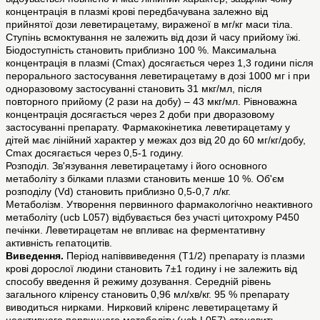
концентрація в плазмі крові передбачувана залежно від
прийнятої дози леветирацетаму, вираженої в мг/кг маси тіла.
Ступінь всмоктування не залежить від дози й часу прийому їжі.
Біодоступність становить приблизно 100 %. Максимальна
концентрація в плазмі (Сmах) досягається через 1,3 години після
перорального застосування леветирацетаму в дозі 1000 мг і при
одноразовому заcтосуванні становить 31 мкг/мл, після
повторного прийому (2 рази на добу) – 43 мкг/мл. Рівноважна
концентрація досягається через 2 доби при дворазовому
заcтосуванні препарату. Фармакокінетика леветирацетаму у
дітей має лінійний характер у межах доз від 20 до 60 мг/кг/добу,
Сmах досягається через 0,5-1 годину.
Розподіл. Зв'язування леветирацетаму і його основного
метаболіту з білками плазми становить менше 10 %. Об'єм
розподілу (Vd) становить приблизно 0,5-0,7 л/кг.
Метаболізм. Утворення первинного фармакологічно неактивного
метаболіту (ucb L057) відбувається без участі цитохрому Р450
печінки. Леветирацетам не впливає на ферментативну
активність гепатоцитів.
Виведення.
Період напіввиведення (T1/2) препарату із плазми
крові дорослої людини становить 7±1 годину і не залежить від
способу введення й режиму дозування. Середній рівень
загального кліренсу становить 0,96 мл/хв/кг. 95 % препарату
виводиться нирками. Нирковий кліренс леветирацетаму й