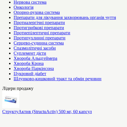
Нервова система
Онкологія
Опорно-рухова система
Препарати для лікування захворювань органів чуття
Протиалергічні препарати
Протигрибкові препарати
Протиепілептичні препарати
Протипухлинні препарати
Серцево-судинна система
Спазмолітичні засоби
Суплемент дієти
Хвороба Альцгеймера
Хвороба Крона
Хвороба Паркінсона
Цукровий діабет
Шлунково-кишковий тракт та обмін речовин
Лідери продажу
СтруктуАктив (StructuActiv) 500 мг, 60 капсул