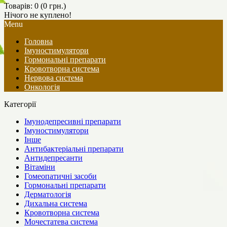
Товарів: 0 (0 грн.)
Нічого не куплено!
Menu
Головна
Імуностимулятори
Гормональні препарати
Кровотворна система
Нервова система
Онкологія
Категорії
Імунодепресивні препарати
Імуностимулятори
Інше
Антибактеріальні препарати
Антидепресанти
Вітаміни
Гомеопатичні засоби
Гормональні препарати
Дерматологія
Дихальна система
Кровотворна система
Мочестатева система