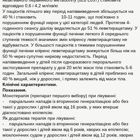
неактивного первинного метаболіту (ucb L057) становить
відповідно 0,6 і 4,2 мл/хв/кг.
У пацієнтів літнього віку період напіввиведення збільшується на
40 % і становить 10-11 годин, що пов'язано з
порушенням функції нирок у цієї категорії людей. Протягом 4-
годинного сеансу діалізу видаляється до 51 % леветирацетаму. У
пацієнтів з порушенням функції печінки легкого й середнього
ступенів тяжкості значимих змін кліренсу леветирацетаму не
відбувається. У більшості пацієнтів з тяжкими порушеннями
функції печінки кліренс леветирацетаму знижується більш ніж на
50 % через супутню ниркову недостатність. Період
напіввиведення у дітей після одноразового перорального
застосування препарату у дозі 20 мг/кг маси тіла становить 5-6
годин. Загальний кліренс леветирацетаму в дітей приблизно на
40 % вищий, ніж у дорослих, і прямо залежить від маси тіла.
Клінічні характеристики.
Показання.
Монотерапія (препарат першого вибору) при лікуванні:
- парціальних нападів із вторинною генералізацією або без
такої у дорослих і дітей віком від 16 років, у яких вперше
діагностовано епілепсію.
Як додаткова терапія при лікуванні:
- парціальних нападів із вторинною генералізацією або без
такої у дорослих і дітей віком від 6 років, хворих на епілепсію;
міоклонічних судом у дорослих і дітей віком від 12 років, хворих