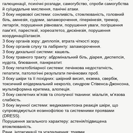
галюцинації, психічні розлади, самогубство, спроби самогубства
й суїцидальне мислення, панічні атаки.
З боку нервової системи: сонливість, стомлюваність, головний
біль, амнезія, судоми, запаморочення, гіперкінезія, тремор,
летаргія, порушення рівноваги, порушення уваги, погіршення
пам'яті, парестезії, хореоатетоз, дискінезія, порушення
координації/атаксія.
З боку органів зору: диплопія, втрата чіткості зору.
З боку органів слуху та лабіринту: запаморочення.
З боку дихальної системи: кашель.
З боку травного тракту: абдомінальний біль, діарея, диспепсія,
нудота, блювання, панкреатит.
З боку гепатобіліарної системи: печінкова недостатність,
гепатити, патологічні результати печінкових проб.
З боку шкіри та її похідних: шкірний висип, екзема, свербіж,
токсичний епідермальний некроліз, синдром Стівенса-Джонсона,
мультиформна еритема, алопеція.
З боку скелетних м'язів та сполучної тканини: міальгія, м'язова
слабкість.
З боку імунної системи: медикаментозна реакція шкіри, що
супроводжується еозинофілією та системними проявами
(DRESS).
Порушення загального характеру: астенія/підвищена
втомлюваність.
Рани, інтоксикації та ускладнення: травми.