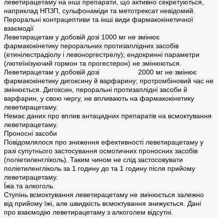
леветирацетаму на інші препарати, що активно секретуються,
наприклад НПЗП, сульфонаміди та метотрексат невідомий.
Пероральні контрацептиви та інші види фармакокінетичної
взаємодії
Леветирацетам у добовій дозі 1000 мг не змінює
фармакокінетику пероральних протизаплідних засобів
(етинілестрадіолу і левоноргестрелу); ендокринні параметри
(лютеїнізуючий гормон та прогестерон) не змінюються.
Леветирацетам у добовій дозі 2000 мг не змінює
фармакокінетику дигоксину й варфарину; протромбіновий час не
змінюється. Дигоксин, пероральні протизаплідні засоби й
варфарин, у свою чергу, не впливають на фармакокінетику
леветирацетаму.
Немає даних про вплив антацидних препаратів на всмоктування
леветирацетаму.
Проносні засоби
Повідомлялося про зниження ефективності леветирацетаму у
разі супутнього застосування осмотичних проносних засобів
(поліетиленгліколь). Таким чином не слід застосовувати
поліетиленгліколь за 1 годину до та 1 годину після прийому
леветирацетаму.
Їжа та алкоголь
Ступінь всмоктування леветирацетаму не змінюється залежно
від прийому їжі, але швидкість всмоктування знижується. Дані
про взаємодію леветирацетаму з алкоголем відсутні.