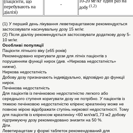
10-20 мг/кг один раз на
(пацієнти, що
-
(1,2)
перебувають на
добу
діалізі)
(1) У перший день лікування леветирацетамом рекомендується
застосовувати насичувальну дозу 15 мг/кг.
(2) Після діалізу рекомендується застосовувати додаткову дозу 5-
10 мг/кг.
Особливі популяції
Пацієнти літнього віку (≥65 років)
Рекомендовано коригувати дози для літніх пацієнтів з
порушенням функції нирок (див. «Ниркова недостатність»
нижче).
Ниркова недостатність
Добову дозу призначають індивідуально, відповідно до функції
нирок.
Печінкова недостатність
Для пацієнтів із печінковою недостатністю легкого або
середнього ступеня коригувати дозу не потрібно. У пацієнтів із
тяжкою печінковою недостатністю кліренс креатиніну може не
повною мірою відображати ступінь ниркової недостатності. Тому
для пацієнтів із кліренсом креатиніну <60 мл/хв/1,73 м2 добову
підтримуючу дозу рекомендовано знизити на 50 %.
Діти.
Леветирацетам у формі таблеток рекомендований для