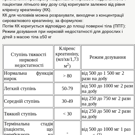
пацієнтам літнього віку дозу слід коригувати залежно від рівня
кліренсу креатиніну (КК).
КК для чоловіків можна розрахувати, виходячи з концентрації
сироваткового креатиніну, за формулою:
Потім КК коригується відповідно до площі поверхні тіла (ППТ):
Режим дозування при нирковій недостатності для дорослих і
дітей з масою тіла ≥50 кг
Кліренс
креатиніну,
Ступінь тяжкості
Режим дозування
(мл/хв/1,73
ниркової
2
недостатності
м
)
Нормальна функція
від 500 до 1 500 мг 2
> 80
нирок
рази на добу
від 500 до 1000 мг 2 рази
Легкий ступінь
50-79
на добу
від 250 до 750 мг 2 рази
Середній ступінь
30-49
на добу
від 250 до 500 мг 2 рази
Тяжкий ступінь
< 30
на добу
Термінальна стадія
(пацієнти, що
від 500 до 1000 мг 1 раз
-
перебувають на
(
)
2