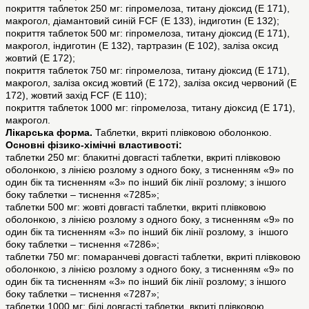
покриття таблеток 250 мг: гіпромелоза, титану діоксид (Е 171),
макрогол, діамантовий синій FCF (E 133), індиготин (Е 132);
покриття таблеток 500 мг: гіпромелоза, титану діоксид (Е 171),
макрогол, індиготин (Е 132), тaртразин (Е 102), заліза оксид
жовтий (Е 172);
покриття таблеток 750 мг: гіпромелоза, титану діоксид (Е 171),
макрогол, заліза оксид жовтий (Е 172), заліза оксид червоний (Е
172), жовтий захід FCF (Е 110);
покриття таблеток 1000 мг: гіпромелоза, титану діоксид (Е 171),
макрогол.
Лікарська форма.
Таблетки, вкриті плівковою оболонкою.
Основні фізико-хімічні властивості:
таблетки 250 мг: блакитні довгасті таблетки, вкриті плівковою
оболонкою, з лінією розлому з одного боку, з тисненням «9» по
один бік та тисненням «3» по інший бік лінії розлому; з іншого
боку таблетки – тиснення «7285»;
таблетки 500 мг: жовті довгасті таблетки, вкриті плівковою
оболонкою, з лінією розлому з одного боку, з тисненням «9» по
один бік та тисненням «3» по інший бік лінії розлому, з іншого
боку таблетки – тиснення «7286»;
таблетки 750 мг: помаранчеві довгасті таблетки, вкриті плівковою
оболонкою, з лінією розлому з одного боку, з тисненням «9» по
один бік та тисненням «3» по інший бік лінії розлому; з іншого
боку таблетки – тиснення «7287»;
таблетки 1000 мг: білі довгасті таблетки, вкриті плівковою