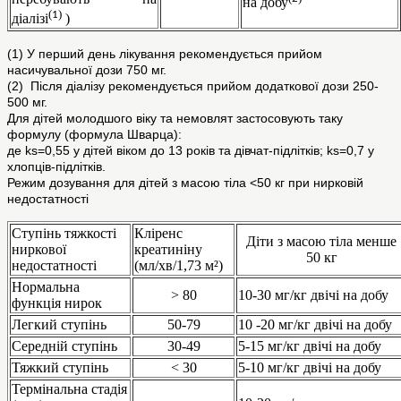
на добу
(
)
1
діалізі
)
(1) У перший день лікування рекомендується прийом
насичувальної дози 750 мг.
(2) Після діалізу рекомендується прийом додаткової дози 250-
500 мг.
Для дітей молодшого віку та немовлят застосовують таку
формулу (формула Шварца):
де ks=0,55 у дітей віком до 13 років та дівчат-підлітків; ks=0,7 у
хлопців-підлітків.
Режим дозування для дітей з масою тіла <50 кг при нирковій
недостатності
Ступінь тяжкості
Кліренс
Діти з масою тіла менше
ниркової
креатиніну
50 кг
недостатності
(мл/хв/1,73 м²)
Нормальна
> 80
10-30 мг/кг двічі на добу
функція нирок
Легкий ступінь
50-79
10 -20 мг/кг двічі на добу
Середній ступінь
30-49
5-15 мг/кг двічі на добу
Тяжкий ступінь
< 30
5-10 мг/кг двічі на добу
Термінальна стадія