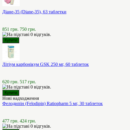
Діане-35 (Diane-35), 63 таблетки
851 грн.
750 грн.
Літіум карбонікум GSK 250 мг, 60 таблеток
620 грн.
517 грн.
Нові надходження
Фелодипін (Felodipin) Ratiopharm 5 мг, 30 таблеток
477 грн.
424 грн.