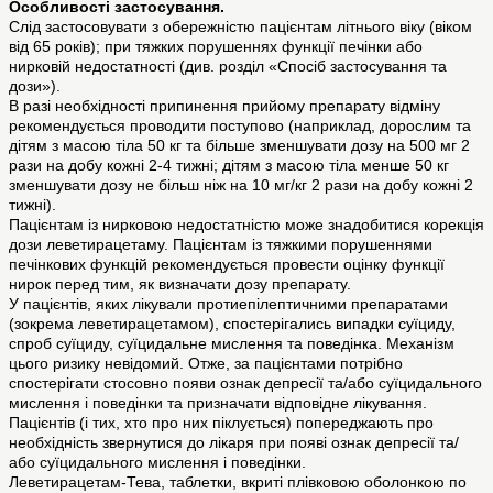
Особливості застосування.
Слід застосовувати з обережністю пацієнтам літнього віку (віком
від 65 років); при тяжких порушеннях функції печінки або
нирковій недостатності (див. розділ «Спосіб застосування та
дози»).
В разі необхідності припинення прийому препарату відміну
рекомендується проводити поступово (наприклад, дорослим та
дітям з масою тіла 50 кг та більше зменшувати дозу на 500 мг 2
рази на добу кожні 2-4 тижні; дітям з масою тіла менше 50 кг
зменшувати дозу не більш ніж на 10 мг/кг 2 рази на добу кожні 2
тижні).
Пацієнтам із нирковою недостатністю може знадобитися корекція
дози леветирацетаму. Пацієнтам із тяжкими порушеннями
печінкових функцій рекомендується провести оцінку функції
нирок перед тим, як визначати дозу препарату.
У пацієнтів, яких лікували протиепілептичними препаратами
(зокрема леветирацетамом), спостерігались випадки суїциду,
спроб суїциду, суїцидальне мислення та поведінка. Механізм
цього ризику невідомий. Отже, за пацієнтами потрібно
спостерігати стосовно появи ознак депресії та/або суїцидального
мислення і поведінки та призначати відповідне лікування.
Пацієнтів (і тих, хто про них піклується) попереджають про
необхідність звернутися до лікаря при появі ознак депресії та/
або суїцидального мислення і поведінки.
Леветирацетам-Тева, таблетки, вкриті плівковою оболонкою по