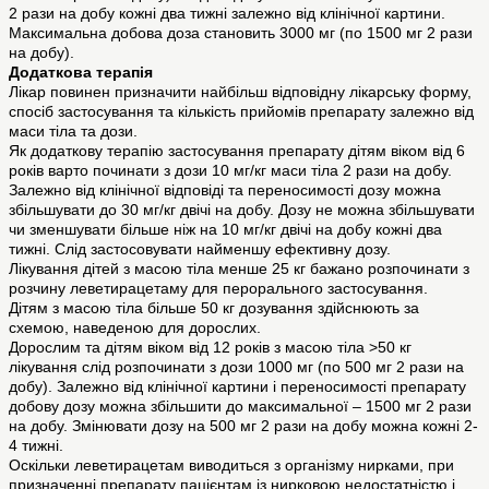
2 рази на добу кожні два тижні залежно від клінічної картини.
Максимальна добова доза становить 3000 мг (по 1500 мг 2 рази
на добу).
Додаткова терапія
Лікар повинен призначити найбільш відповідну лікарську форму,
спосіб застосування та кількість прийомів препарату залежно від
маси тіла та дози.
Як додаткову терапію застосування препарату дітям віком від 6
років варто починати з дози 10 мг/кг маси тіла 2 рази на добу.
Залежно від клінічної відповіді та переносимості дозу можна
збільшувати до 30 мг/кг двічі на добу. Дозу не можна збільшувати
чи зменшувати більше ніж на 10 мг/кг двічі на добу кожні два
тижні. Слід застосовувати найменшу ефективну дозу.
Лікування дітей з масою тіла менше 25 кг бажано розпочинати з
розчину леветирацетаму для перорального застосування.
Дітям з масою тіла більше 50 кг дозування здійснюють за
схемою, наведеною для дорослих.
Дорослим та дітям віком від 12 років з масою тіла >50 кг
лікування слід розпочинати з дози 1000 мг (по 500 мг 2 рази на
добу). Залежно від клінічної картини і переносимості препарату
добову дозу можна збільшити до максимальної – 1500 мг 2 рази
на добу. Змінювати дозу на 500 мг 2 рази на добу можна кожні 2-
4 тижні.
Оскільки леветирацетам виводиться з організму нирками, при
призначенні препарату пацієнтам із нирковою недостатністю і