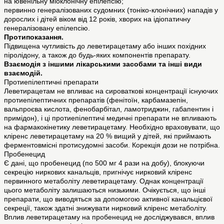
на ювенільну міоклонічну епілепсію;
первинно генералізованих судомних (тоніко-клонічних) нападів у
дорослих і дітей віком від 12 років, хворих на ідіопатичну
генералізовану епілепсію.
Протипоказання.
Підвищена чутливість до леветирацетаму або інших похідних
піролідону, а також до будь-яких компонентів препарату.
Взаємодія з іншими лікарськими засобами та інші види
взаємодій.
Протиепілептичні препарати
Леветирацетам не впливає на сироваткові концентрації існуючих
протиепілептичних препаратів (фенітоїн, карбамазепін,
вальпроєва кислота, фенобарбітал, ламотриджин, габапентин і
примідон), і ці протиепілептичі медичні препарати не впливають
на фармакокінетику леветирацетаму. Необхідно враховувати, що
кліренс леветирацетаму на 20 % вищий у дітей, які приймають
ферментовмісні протисудомні засоби. Корекція дози не потрібна.
Пробенецид
Є дані, що пробенецид (по 500 мг 4 рази на добу), блокуючи
секрецію ниркових канальців, пригнічує нирковий кліренс
первинного метаболіту леветирацетаму. Однак концентрації
цього метаболіту залишаються низькими. Очікується, що інші
препарати, що виводяться за допомогою активної канальцієвої
секреції, також здатні знижувати нирковий кліренс метаболіту.
Вплив леветирацетаму на пробенецид не досліджувався, вплив