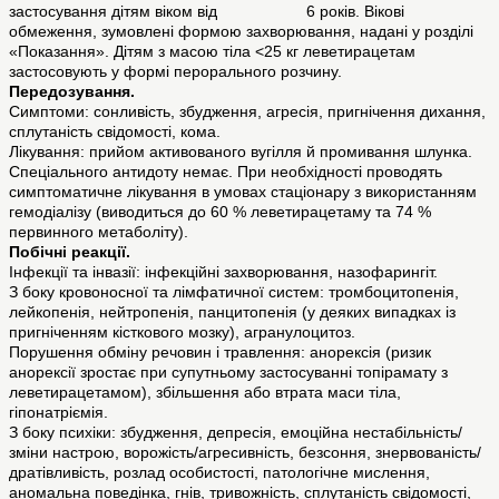
застосування дітям віком від 6 років. Вікові
обмеження, зумовлені формою захворювання, надані у розділі
«Показання». Дітям з масою тіла <25 кг леветирацетам
застосовують у формі перорального розчину.
Передозування.
Симптоми: сонливість, збудження, агресія, пригнічення дихання,
сплутаність свідомості, кома.
Лікування: прийом активованого вугілля й промивання шлунка.
Спеціального антидоту немає. При необхідності проводять
симптоматичне лікування в умовах стаціонару з використанням
гемодіалізу (виводиться до 60 % леветирацетаму та 74 %
первинного метаболіту).
Побічні реакції.
Інфекції та інвазії: інфекційні захворювання, назофарингіт.
З боку кровоносної та лімфатичної систем: тромбоцитопенія,
лейкопенія, нейтропенія, панцитопенія (у деяких випадках із
пригніченням кісткового мозку), агранулоцитоз.
Порушення обміну речовин і травлення: анорексія (ризик
анорексії зростає при супутньому застосуванні топірамату з
леветирацетамом), збільшення або втрата маси тіла,
гіпонатріємія.
З боку психіки: збудження, депресія, емоційна нестабільність/
зміни настрою, ворожість/агресивність, безсоння, знервованість/
дратівливість, розлад особистості, патологічне мислення,
аномальна поведінка, гнів, тривожність, сплутаність свідомості,