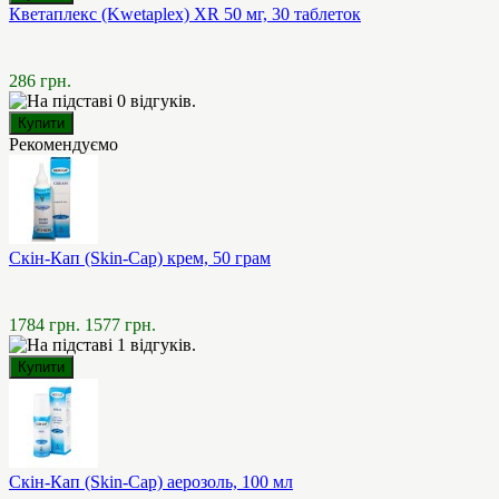
Кветаплекс (Kwetaplex) XR 50 мг, 30 таблеток
286 грн.
Рекомендуємо
Скін-Кап (Skin-Cap) крем, 50 грам
1784 грн.
1577 грн.
Скін-Кап (Skin-Cap) аерозоль, 100 мл