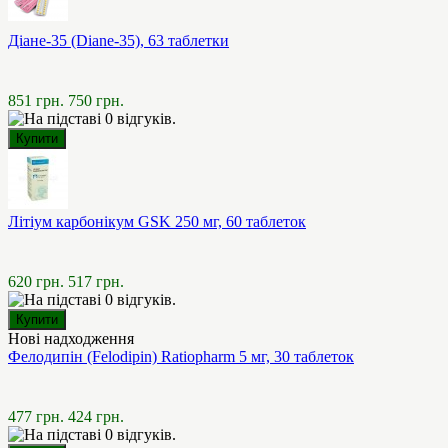
Діане-35 (Diane-35), 63 таблетки
851 грн.
750 грн.
Літіум карбонікум GSK 250 мг, 60 таблеток
620 грн.
517 грн.
Нові надходження
Фелодипін (Felodipin) Ratiopharm 5 мг, 30 таблеток
477 грн.
424 грн.