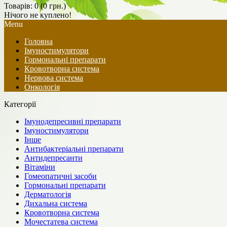
Товарів: 0 (0 грн.)
Нічого не куплено!
Menu
Головна
Імуностимулятори
Гормональні препарати
Кровотворна система
Нервова система
Онкологія
Категорії
Імунодепресивні препарати
Імуностимулятори
Інше
Антибактеріальні препарати
Антидепресанти
Вітаміни
Гомеопатичні засоби
Гормональні препарати
Дерматологія
Дихальна система
Кровотворна система
Мочестатева система