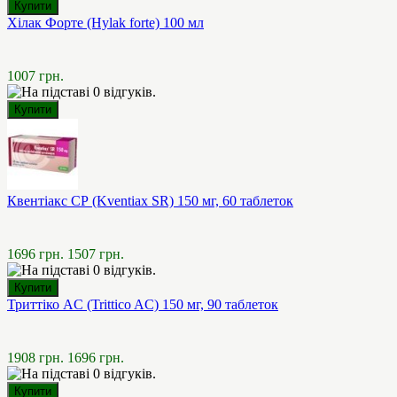
Хілак Форте (Hylak forte) 100 мл
1007 грн.
Квентіакс СР (Kventiax SR) 150 мг, 60 таблеток
1696 грн.
1507 грн.
Триттіко AC (Trittico AC) 150 мг, 90 таблеток
1908 грн.
1696 грн.