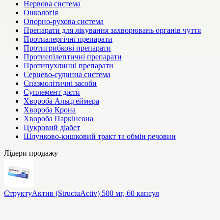
Нервова система
Онкологія
Опорно-рухова система
Препарати для лікування захворювань органів чуття
Протиалергічні препарати
Протигрибкові препарати
Протиепілептичні препарати
Протипухлинні препарати
Серцево-судинна система
Спазмолітичні засоби
Суплемент дієти
Хвороба Альцгеймера
Хвороба Крона
Хвороба Паркінсона
Цукровий діабет
Шлунково-кишковий тракт та обмін речовин
Лідери продажу
СтруктуАктив (StructuActiv) 500 мг, 60 капсул