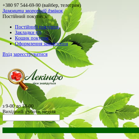
+380 97 544-69-90 (вайбер, телеграм)
Замовити зворотній дзвінок
Постійний покупець
Постійний покупець
Закладки (0)
Кошик покупок
Оформлення замовлення
Вхід
зареєструватися
з 9-00 до 18-00
Вихідний: субота, неділя