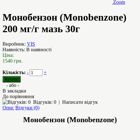
Zoom
Монобензон (Monobenzone)
200 мг/г мазь 30г
Виробник:
VIS
Наявність:
В наявності
Ціна:
1540 грн.
Кількість:
-
+
- або -
В закладки
До порівняння
Відгуків: 0
|
Написати відгук
Опис
Відгуки (0)
Монобензон (Monobenzone)