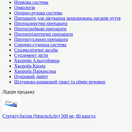
Нервова система
Онкологія
Опорно-рухова система
Препарати для лікування захворювань органів чуття
Протиалергічні препарати
Протигрибкові препарати
Протиепілептичні препарати
Протипухлинні препарати
Серцево-судинна система
Спазмолітичні засоби
Суплемент дієти
Хвороба Альцгеймера
Хвороба Крона
Хвороба Паркінсона
Цукровий діабет
Шлунково-кишковий тракт та обмін речовин
Лідери продажу
СтруктуАктив (StructuActiv) 500 мг, 60 капсул