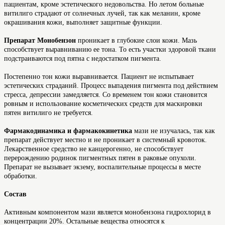
пациентам, кроме эстетического недовольства. Но летом больные
витилиго страдают от солнечных лучей, так как меланин, кроме
окрашивания кожи, выполняет защитные функции.
Препарат Монобензон
проникает в глубокие слои кожи. Мазь
способствует выравниванию ее тона. То есть участки здоровой ткани
подстраиваются под пятна с недостатком пигмента.
Постепенно тон кожи выравнивается. Пациент не испытывает
эстетических страданий. Процесс выпадения пигмента под действием
стресса, депрессии замедляется. Со временем тон кожи становится
ровным и использование косметических средств для маскировки
пятен витилиго не требуется.
Фармакодинамика и фармакокинетика
мази не изучалась, так как
препарат действует местно и не проникает в системный кровоток.
Лекарственное средство не канцерогенно, не способствует
перерождению родинок пигментных пятен в раковые опухоли.
Препарат не вызывает экзему, воспалительные процессы в месте
обработки.
Состав
Активным компонентом мази является монобензона гидрохлорид в
концентрации 20%. Остальные вещества относятся к