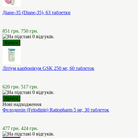
Діане-35 (Diane-35), 63 таблетки
851 грн.
750 грн.
Літіум карбонікум GSK 250 мг, 60 таблеток
620 грн.
517 грн.
Нові надходження
Фелодипін (Felodipin) Ratiopharm 5 мг, 30 таблеток
477 грн.
424 грн.