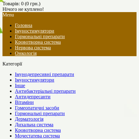
Товарів: 0 (0 грн.)
Нічого не куплено!
Menu
Головна
Імуностимулятори
Гормональні препарати
Кровотворна система
Нервова система
Онкологія
Категорії
Імунодепресивні препарати
Імуностимулятори
Інше
Антибактеріальні препарати
Антидепресанти
Вітаміни
Гомеопатичні засоби
Гормональні препарати
Дерматологія
Дихальна система
Кровотворна система
Мочестатева система