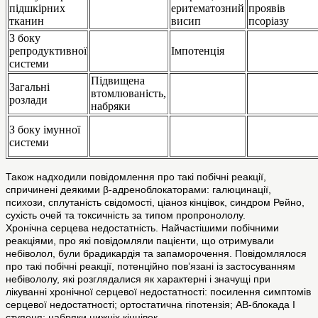
підшкірних
еритематозний
проявів
тканин
висип
псоріазу
З боку
репродуктивної
Імпотенція
системи
Підвищена
Загальні
втомлюваність,
розлади
набряки
З боку імунної
системи
Також надходили повідомлення про такі побічні реакції,
спричинені деякими β-адреноблокаторами: галюцинації,
психози, сплутаність свідомості, ціаноз кінцівок, синдром Рейно,
сухість очей та токсичність за типом пропронололу.
Хронічна серцева недостатність. Найчастішими побічними
реакціями, про які повідомляли пацієнти, що отримували
небіволол, були брадикардія та запаморочення. Повідомлялося
про такі побічні реакції, потенційно пов’язані із застосуванням
небівололу, які розглядалися як характерні і значущі при
лікуванні хронічної серцевої недостатності: посилення симптомів
серцевої недостатності; ортостатична гіпотензія; АВ-блокада І
ступеня; набряки нижніх кінцівок.