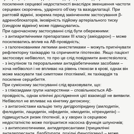
посилення серцевої недостатності внаслідок зменшення частоти
серцевих скорочень, ударного об’єму та вазодилатації. При
раптовій відміні, зокрема перед закінченням застосування β-
адреноблокаторів, імовірність підйому артеріального тиску
(синдром відміни) може підвищуватись.
При одночасному застосуванні слід бути обережними:
- з антиаритмічними препаратами ІІI класу (аміодарон) – може
посилюватись вплив на АВ-провідність;
- з галогенованими леткими анестетиками – можуть пригнічувати
рефлекторну тахікардію та спричиняти гіпотензію. Якщо пацієнт
застосовує небіволол, то про це слід повідомити анестезіолога;
- з інсуліном та пероральними антидіабетичними засобами –
хоча небіволол і не впливає на рівень глюкози в крові, однак він
може маскувати такі симптоми гіпоглікемії, як тахікардія та
посилене серцебиття.
При сумісному застосуванні слід враховувати, що:
- з глікозидами групи наперстянки – сповільнюється АВ-
провідність, однак клінічні дослідження цієї взаємодії не виявили.
Небіволол не впливає на кінетику дигоксину;
- з антагоністами кальцію типу дигідропіридину (амлодипін,
фелодипін, лацидипін, ніфедипін, німодипін, нітрендипін) –
підвищується ризик гіпотензії, а у хворих із серцевою
недостатністю може погіршитися насосна функція шлуночків;
- з антипсихотичними, антидепресантами (трициклічні
антидепресанти, барбітурати, похідні фенотіазину) – може