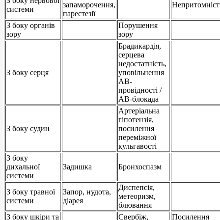
З боку нервової
запаморочення,
Непритомніст
системи
парестезії
З боку органів
Порушення
зору
зору
Брадикардія,
серцева
недостатність,
З боку серця
уповільнення
АВ-
провідності /
АВ-блокада
Артеріальна
гіпотензія,
З боку судин
посилення
переміжної
кульгавості
З боку
дихальної
Задишка
Бронхоспазм
системи
Диспепсія,
З боку травної
Запор, нудота,
метеоризм,
системи
діарея
блювання
З боку шкіри та
Свербіж,
Посилення