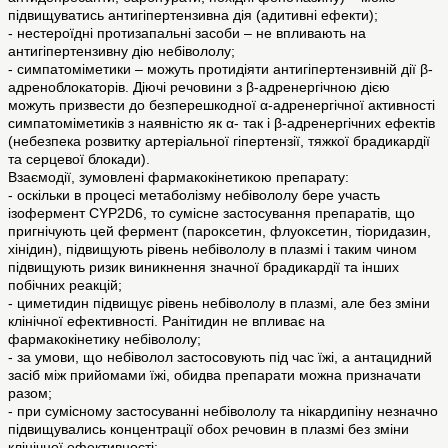
підвищуватись антигіпертензивна дія (адитивні ефекти);
- нестероїдні протизапальні засоби – не впливають на
антигіпертензивну дію небівололу;
- симпатоміметики – можуть протидіяти антигіпертензивній дії β-
адреноблокаторів. Діючі речовини з β-адренергічною дією
можуть призвести до безперешкодної α-адренергічної активності
симпатоміметиків з наявністю як α- так і β-адренергічних ефектів
(небезпека розвитку артеріальної гіпертензії, тяжкої брадикардії
та серцевої блокади).
Взаємодії, зумовлені фармакокінетикою препарату:
- оскільки в процесі метаболізму небівололу бере участь
ізофермент CYP2D6, то сумісне застосування препаратів, що
пригнічують цей фермент (пароксетин, флуоксетин, тіоридазин,
хінідин), підвищують рівень небівололу в плазмі і таким чином
підвищують ризик виникнення значної брадикардії та інших
побічних реакцій;
- циметидин підвищує рівень небівололу в плазмі, але без зміни
клінічної ефективності. Ранітидин не впливає на
фармакокінетику небівололу;
- за умови, що небіволол застосовують під час їжі, а антацидний
засіб між прийомами їжі, обидва препарати можна призначати
разом;
- при сумісному застосуванні небівололу та нікардипіну незначно
підвищувались концентрації обох речовин в плазмі без зміни
клінічної ефективності;