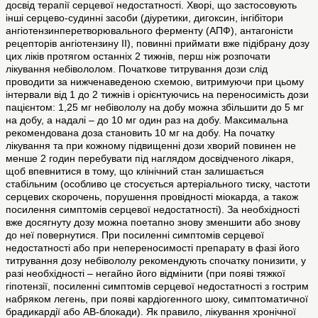
досвід терапії серцевої недостатності. Хворі, що застосовують
інші серцево-судинні засоби (діуретики, дигоксин, інгібітори
ангіотензинперетворювального ферменту (АПФ), антагоністи
рецепторів ангіотензину ІІ), повинні приймати вже підібрану дозу
цих ліків протягом останніх 2 тижнів, перш ніж розпочати
лікування небівололом. Початкове титрування дози слід
проводити за нижченаведеною схемою, витримуючи при цьому
інтервали від 1 до 2 тижнів і орієнтуючись на переносимість дози
пацієнтом: 1,25 мг небівололу на добу можна збільшити до 5 мг
на добу, а надалі – до 10 мг один раз на добу. Максимальна
рекомендована доза становить 10 мг на добу. На початку
лікування та при кожному підвищенні дози хворий повинен не
менше 2 годин перебувати під наглядом досвідченого лікаря,
щоб впевнитися в тому, що клінічний стан залишається
стабільним (особливо це стосується артеріального тиску, частоти
серцевих скорочень, порушення провідності міокарда, а також
посилення симптомів серцевої недостатності). За необхідності
вже досягнуту дозу можна поетапно знову зменшити або знову
до неї повернутися. При посиленні симптомів серцевої
недостатності або при непереносимості препарату в фазі його
титрування дозу небівололу рекомендують спочатку понизити, у
разі необхідності – негайно його відмінити (при появі тяжкої
гіпотензії, посиленні симптомів серцевої недостатності з гострим
набряком легень, при появі кардіогенного шоку, симптоматичної
брадикардії або АВ-блокади). Як правило, лікування хронічної