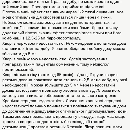
дорослих становить 5 мг 1 раз на добу, по можливості в один і
той самий час. Препарат можна приймати під час їжі.
Гіпотензивний ефект стає явним через 1-2 тижні лікування, але
іноді оптимальна дія спостерігається лише через 4 тижні.
Небіволол можна застосовувати як для монотерапії, так і в
комбінації з іншими гіпотензивними засобами. До цього часу
додатковий гіпотензивний ефект спостерігався тільки при його
комбінації з 12,5-25 мг гідрохлоротіазиду.
Хворі з нирковою недостатністю. Рекомендована початкова доза
становить 2,5 мг на добу. У разі необхідності добову дозу можна
збільшити до 5 мг.
Хворі з печінковою недостатністю. Досвід застосування
препарату таким пацієнтам обмежений, тому небіволол
протипоказаний.
Хворі літнього віку (віком від 65 років). Для цієї групи хворих
рекомендована початкова доза становить 2,5 мг на добу, а у разі
необхідності її можна збільшити до 5 мг. Через недостатній
досвід застосування препарату хворим віком від 75 років його
застосування вимагає обережності та ретельного контролю.
Хронічна серцева недостатність. Лікування хронічної серцевої
недостатності повинно починатися з повільного титрування дози
до досягнення індивідуальної оптимальної підтримувальної дози.
Таким хворим призначають препарат у випадку, якщо має місце
хронічна серцева недостатність без епізодів її гострої
декомпенсації протягом останніх 6 тижнів. Лікар повинен мати