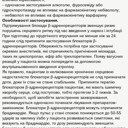
- одночасне застосування алкоголю, фуросеміду або
гідрохлоротіазиду не впливає на фармакокінетику небівололу;
- небіволол не впливає на фармакокінетику варфарину.
Особливості застосування.
Підтримування блокади β-адренорецепторів зменшує ризик
порушень серцевого ритму під час введення у наркоз і інтубації.
При підготовці до хірургічного втручання не менше ніж за 24
години слід припинити застосування блокаторів β-
адренорецепторів. Обережність потрібна при застосуванні
окремих анестетиків, які спричиняють пригнічення міокарда,
таких як циклопропан, ефір або трихлоретилен. Появу вагусних
реакцій у пацієнта можна попередити за допомогою
внутрішньовенного введення атропіну.
Як правило, пацієнтам із нелікованою хронічною серцевою
недостатністю блокатори β-адренорецепторів не слід призначати
доти, доки їх стан не стане стабільним. Припиняти терапію
блокатором β-адренорецепторів пацієнтам, які мають ішемічну
хворобу серця, слід поступово, тобто протягом 1-2 тижнів. За
необхідності, щоб запобігти загостренню захворювання,
рекомендується одночасно починати лікування препаратом-
замінником. Блокатори β-адренорецепторів можуть спричиняти
брадикардію. Якщо пульс у стані спокою понижується до 50-55
ударів за хвилину і/або у пацієнта розвиваються симптоми, які
вказують на брадикардію, то дозу рекомендують зменшити.