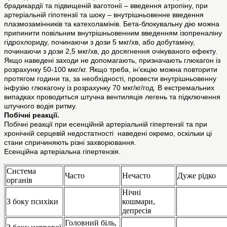
брадикардії та підвищеній ваготонії – введення атропіну, при
артеріальній гіпотензії та шоку – внутрішньовенне введення
плазмозамінників та катехоламінів. Бета-блокувальну дію можна
припинити повільним внутрішньовенним введенням ізопреналіну
гідрохлориду, починаючи з дози 5 мкг/хв, або добутаміну,
починаючи з дози 2,5 мкг/хв, до досягнення очікуваного ефекту.
Якщо наведені заходи не допомагають, призначають глюкагон із
розрахунку 50-100 мкг/кг. Якщо треба, ін’єкцію можна повторити
протягом години та, за необхідності, провести внутрішньовенну
інфузію глюкагону із розрахунку 70 мкг/кг/год. В екстремальних
випадках проводиться штучна вентиляція легень та підключення
штучного водія ритму.
Побічні реакції.
Побічні реакції при есенційній артеріальній гіпертензії та при
хронічній серцевій недостатності наведені окремо, оскільки ці
стани спричиняють різні захворювання.
Есенційна артеріальна гіпертензія.
Система
Часто
Нечасто
Дуже рідко
органів
Нічні
З боку психіки
кошмари,
депресія
Головний біль,