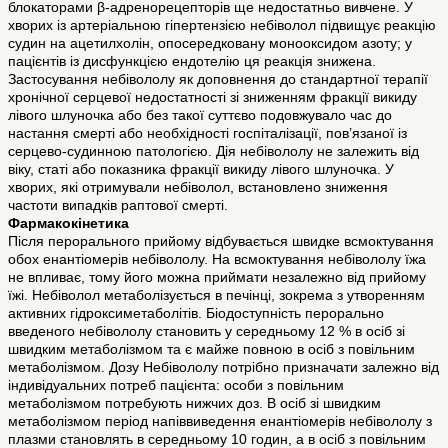
блокаторами β-адренорецепторів ще недостатньо вивчене. У
хворих із артеріальною гіпертензією небіволол підвищує реакцію
судин на ацетилхолін, опосередковану монооксидом азоту; у
пацієнтів із дисфункцією ендотелію ця реакція знижена.
Застосування небівололу як доповнення до стандартної терапії
хронічної серцевої недостатності зі зниженням фракції викиду
лівого шлуночка або без такої суттєво подовжувало час до
настання смерті або необхідності госпіталізації, пов’язаної із
серцево-судинною патологією. Дія небівололу не залежить від
віку, статі або показника фракції викиду лівого шлуночка. У
хворих, які отримували небіволол, встановлено зниження
частоти випадків раптової смерті.
Фармакокінетика
Після перорального прийому відбувається швидке всмоктування
обох енантіомерів небівололу. На всмоктування небівололу їжа
не впливає, тому його можна приймати незалежно від прийому
їжі. Небіволол метаболізується в печінці, зокрема з утворенням
активних гідроксиметаболітів. Біодоступність перорально
введеного небівололу становить у середньому 12 % в осіб зі
швидким метаболізмом та є майже повною в осіб з повільним
метаболізмом. Дозу Небівололу потрібно призначати залежно від
індивідуальних потреб пацієнта: особи з повільним
метаболізмом потребують нижчих доз. В осіб зі швидким
метаболізмом період напіввиведення енантіомерів небівололу з
плазми становлять в середньому 10 годин, а в осіб з повільним