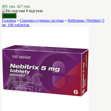
491 грн.
427 грн.
Головна
»
Серцево-судинна система
»
Небітрикс (Nebitrix) 5
мг, 100 таблеток