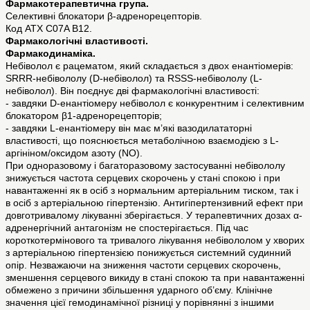
Фармакотерапевтична група.
Селективні блокатори β-адренорецепторів.
Код ATХ С07A В12.
Фармакологічні властивості.
Фармакодинаміка.
Небіволол є рацематом, який складається з двох енантіомерів:
SRRR-небівололу (D-небіволол) та RSSS-небівололу (L-
небіволол). Він поєднує дві фармакологічні властивості:
- завдяки D-енантіомеру небіволол є конкурентним і селективним
блокатором β1-адренорецепторів;
- завдяки L-енантіомеру він має м’які вазодилататорні
властивості, що пояснюється метаболічною взаємодією з L-
аргініном/оксидом азоту (NO).
При одноразовому і багаторазовому застосуванні небівололу
знижується частота серцевих скорочень у стані спокою і при
навантаженні як в осіб з нормальним артеріальним тиском, так і
в осіб з артеріальною гіпертензію. Антигіпертензивний ефект при
довготривалому лікуванні зберігається. У терапевтичних дозах α-
адренергічний антагонізм не спостерігається. Під час
короткотермінового та тривалого лікування небівололом у хворих
з артеріальною гіпертензією понижується системний судинний
опір. Незважаючи на зниження частоти серцевих скорочень,
зменшення серцевого викиду в стані спокою та при навантаженні
обмежено з причини збільшення ударного об’єму. Клінічне
значення цієї гемодинамічної різниці у порівнянні з іншими