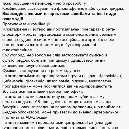
тяжкі порушення периферичного кровообігу.
Комбіноване застосування з флоктафеніном або сультопридом.
Взаємодія з іншими лікарськими засобами та інші види
взаємодій.
Протипоказані комбінації
Флоктафенін (Нестероїдні протизапальні препарати): бета-
блокатори можуть перешкоджати компенсаторним реакціям
серцево-судинної системи, що асоційовані з артеріальною
гіпотензією чи шоком, які можуть бути спричинені
флоктафеніном.
Сультоприд: небіволол не слід застосовувати сумісно із
сультопридом, оскільки при цьому підвищується ризик
виникнення шлуночкової аритмії.
Сумісне застосування не рекомендується:
- з антиаритмічними препаратами І групи (хінідин, гідрохінідин,
цибензолін, флекаїнід, дизопірамід, лідокаїн, мексилетин,
пропафенон) – може посилитися дія на АВ-провідність та
збільшитися негативний ізотропний ефект;
- з антагоністами кальцію типу верапамілу/дилтіазему –
негативна дія на АВ-провідність та скоротливість міокарда.
Внутрішньовенне введення верапамілу хворим, що приймають
β-адреноблокатори, може призвести до значної артеріальної
гіпотензії та АВ-блокади;
- з гіпотензивними препаратами центральної дії (клонідин,
гуанфацин, моксонідин, метилдофа, рилменідин) – можливе