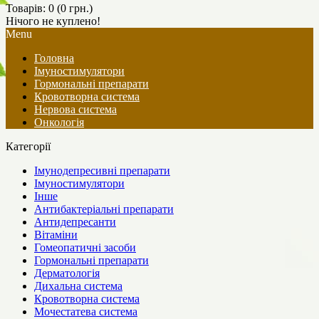
Товарів: 0 (0 грн.)
Нічого не куплено!
Menu
Головна
Імуностимулятори
Гормональні препарати
Кровотворна система
Нервова система
Онкологія
Категорії
Імунодепресивні препарати
Імуностимулятори
Інше
Антибактеріальні препарати
Антидепресанти
Вітаміни
Гомеопатичні засоби
Гормональні препарати
Дерматологія
Дихальна система
Кровотворна система
Мочестатева система