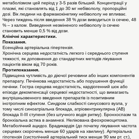
метаболізмом цей період у 3-5 разів більший. Концентрації у
плазмі, які становлять від 1 до 30 мг небівололу, пропорційні
дозі. Вік людини на фармакокінетику небівололу не впливає.
Через тиждень після введення 38 % дози виводиться із сечею, 48
% – з калом. Виведення незміненого небівололу із сечею
становить менше 0,5 % від дози.
Клінічні характеристики.
Показання.
Есенційна артеріальна гіпертензія.
Хронічна серцева недостатність легкого і середнього ступеня
тяжкості, як доповнення до стандартних методів лікування
пацієнтів віком від 70 років.
Протипоказання.
Підвищена чутливість до діючої речовини або інших компонентів
препарату. Печінкова недостатність або порушення функції
печінки. Гостра серцева недостатність, кардіогенний шок або
епізоди декомпенсації серцевої недостатності, що вимагають
внутрішньовенного введення препаратів із позитивним
інотропним ефектом. Синдром слабкості синусового вузла, у
тому числі синоатріальна блокада, атріовентрикулярна (АВ)
блокада ІІ-ІІІ ступеня (без штучного водія ритму). Бронхоспазм та
бронхіальна астма в анамнезі. Нелікована феохромоцитома.
Метаболічний ацидоз. Брадикардія (до початку лікування частота
серцевих скорочень менше 60 ударів на хвилину). Артеріальна
гіпотензія (систолічний артеріальний тиск менше 90 мм рт. ст.),