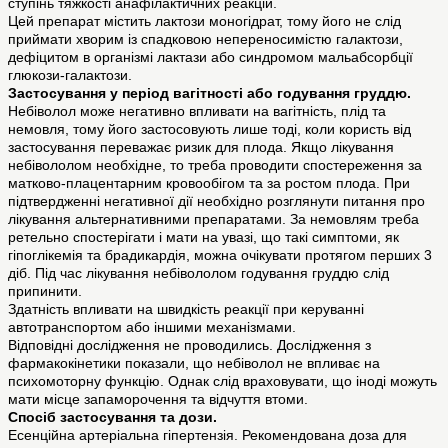
ступінь тяжкості анафілактичних реакцій.
Цей препарат містить лактози моногідрат, тому його не слід
приймати хворим із спадковою непереносимістю галактози,
дефіцитом в організмі лактази або синдромом мальабсорбції
глюкози-галактози.
Застосування у період вагітності або годування груддю.
Небіволол може негативно впливати на вагітність, плід та
немовля, тому його застосовують лише тоді, коли користь від
застосування переважає ризик для плода. Якщо лікування
небівололом необхідне, то треба проводити спостереження за
матково-плацентарним кровообігом та за ростом плода. При
підтвердженні негативної дії необхідно розглянути питання про
лікування альтернативними препаратами. За немовлям треба
ретельно спостерігати і мати на увазі, що такі симптоми, як
гіпоглікемія та брадикардія, можна очікувати протягом перших 3
діб. Під час лікування небівололом годування груддю слід
припинити.
Здатність впливати на швидкість реакції при керуванні
автотранспортом або іншими механізмами.
Відповідні дослідження не проводились. Дослідження з
фармакокінетики показали, що небіволол не впливає на
психомоторну функцію. Однак слід враховувати, що іноді можуть
мати місце запаморочення та відчуття втоми.
Спосіб застосування та дози.
Есенційна артеріальна гіпертензія. Рекомендована доза для