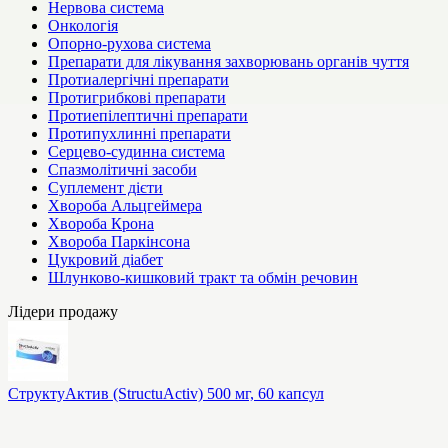
Нервова система
Онкологія
Опорно-рухова система
Препарати для лікування захворювань органів чуття
Протиалергічні препарати
Протигрибкові препарати
Протиепілептичні препарати
Протипухлинні препарати
Серцево-судинна система
Спазмолітичні засоби
Суплемент дієти
Хвороба Альцгеймера
Хвороба Крона
Хвороба Паркінсона
Цукровий діабет
Шлунково-кишковий тракт та обмін речовин
Лідери продажу
СтруктуАктив (StructuActiv) 500 мг, 60 капсул