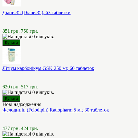
Діане-35 (Diane-35), 63 таблетки
851 грн.
750 грн.
Літіум карбонікум GSK 250 мг, 60 таблеток
620 грн.
517 грн.
Нові надходження
Фелодипін (Felodipin) Ratiopharm 5 мг, 30 таблеток
477 грн.
424 грн.