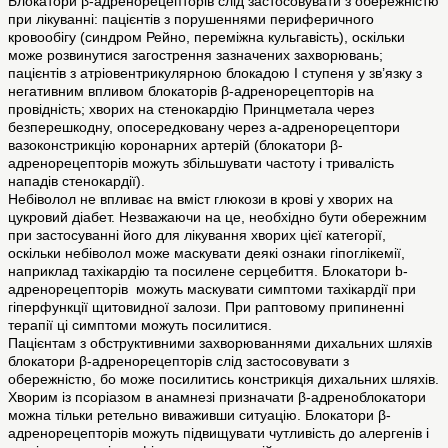
Блокатори β-адренорецепторів слід застосовувати з обережністю
при лікуванні: пацієнтів з порушеннями периферичного
кровообігу (синдром Рейно, переміжна кульгавість), оскільки
може розвинутися загострення зазначених захворювань;
пацієнтів з атріовентрикулярною блокадою І ступеня у зв’язку з
негативним впливом блокаторів β-адренорецепторів на
провідність; хворих на стенокардію Принцметала через
безперешкодну, опосередковану через a-адренорецептори
вазоконстрикцію коронарних артерій (блокатори β-
адренорецепторів можуть збільшувати частоту і тривалість
нападів стенокардії).
Небіволол не впливає на вміст глюкози в крові у хворих на
цукровий діабет. Незважаючи на це, необхідно бути обережним
при застосуванні його для лікування хворих цієї категорії,
оскільки небіволол може маскувати деякі ознаки гіпоглікемії,
наприклад тахікардію та посилене серцебиття. Блокатори b-
адренорецепторів можуть маскувати симптоми тахікардії при
гіперфункції щитовидної залози. При раптовому припиненні
терапії ці симптоми можуть посилитися.
Пацієнтам з обструктивними захворюваннями дихальних шляхів
блокатори β-адренорецепторів слід застосовувати з
обережністю, бо може посилитись констрикція дихальних шляхів.
Хворим із псоріазом в анамнезі призначати β-адреноблокатори
можна тільки ретельно виваживши ситуацію. Блокатори β-
адренорецепторів можуть підвищувати чутливість до алергенів і