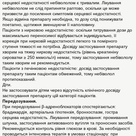
серцевої недостатності небівололом є тривалим. Лікування
небівололом не слід припиняти раптово, оскільки це може
призвести до посилення симптомів серцевої недостатності.
Якщо відміна препарату необхідна, то дозу слід понижувати
поетапно, щотижня зменшуючи її наполовину.
Пацієнти з нирковою недостатністю: оскільки титрування дози до
максимально переносимої відбувається індивідуально, її
корекція при нирковій недостатності легкого та помірного
ступеня тяжкості не потрібна. Досвіду застосування препарату
хворим на тяжку ниркову недостатність (рівень креатиніну
сироватки ≥ 250 мкмоль/л) немає, тому застосування небівололу
таким хворим не рекомендується.
Пацієнти з печінковою недостатністю: досвід застосування
препарату таким пацієнтам обмежений, тому небіволол
протипоказаний.
Діти.
Не застосовувати дітям через відсутність клінічного досвіду
застосування препарату цій категорії пацієнтів.
Передозування.
При передозуванні β-адреноблокаторів спостерігаються:
брадикардія, артеріальна гіпотензія, бронхоспазм, гостра
серцева недостатність. Лікування передозування: промивання
шлунка, застосування активованого вугілля та проносних засобів.
Рекомендується контроль рівня глюкози в крові. За необхідності
проводиться інтенсивна терапія в умовах стаціонару: при