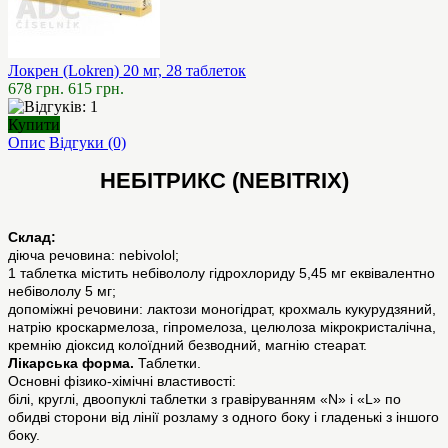
Локрен (Lokren) 20 мг, 28 таблеток
678 грн.
615 грн.
Купити
Опис
Відгуки (0)
НЕБІТРИКС (NEBITRIX)
Склад:
діюча речовина: nebivolol;
1 таблетка містить небівололу гідрохлориду 5,45 мг еквівалентно
небівололу 5 мг;
допоміжні речовини: лактози моногідрат, крохмаль кукурудзяний,
натрію кроскармелоза, гіпромелоза, целюлоза мікрокристалічна,
кремнію діоксид колоїдний безводний, магнію стеарат.
Лікарська форма.
Таблетки.
Основні фізико-хімічні властивості:
білі, круглі, двоопуклі таблетки з гравіруванням «N» і «L» по
обидві сторони від лінії розламу з одного боку і гладенькі з іншого
боку.