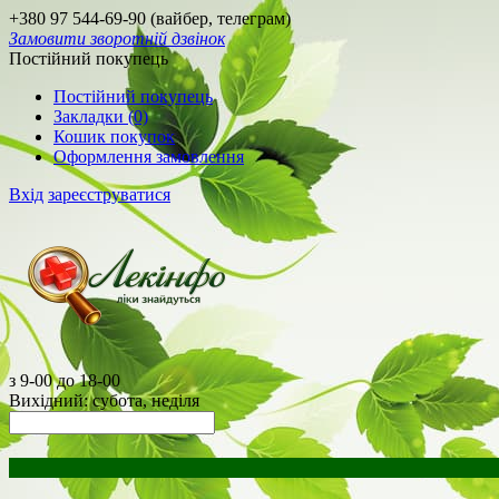
+380 97 544-69-90 (вайбер, телеграм)
Замовити зворотній дзвінок
Постійний покупець
Постійний покупець
Закладки (0)
Кошик покупок
Оформлення замовлення
Вхід
зареєструватися
з 9-00 до 18-00
Вихідний: субота, неділя