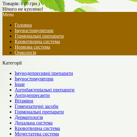
Товарів: 0 (0 грн.)
Нічого не куплено!
Menu
Головна
Імуностимулятори
Гормональні препарати
Кровотворна система
Нервова система
Онкологія
Категорії
Імунодепресивні препарати
Імуностимулятори
Інше
Антибактеріальні препарати
Антидепресанти
Вітаміни
Гомеопатичні засоби
Гормональні препарати
Дерматологія
Дихальна система
Кровотворна система
Мочестатева система