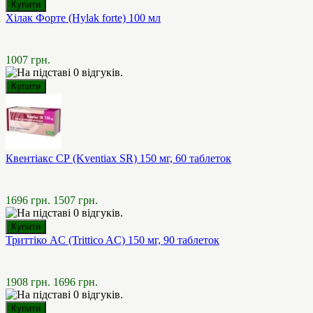
Хілак Форте (Hylak forte) 100 мл
1007 грн.
Квентіакс СР (Kventiax SR) 150 мг, 60 таблеток
1696 грн.
1507 грн.
Триттіко AC (Trittico AC) 150 мг, 90 таблеток
1908 грн.
1696 грн.