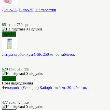
Діане-35 (Diane-35), 63 таблетки
851 грн.
750 грн.
Літіум карбонікум GSK 250 мг, 60 таблеток
620 грн.
517 грн.
Нові надходження
Фелодипін (Felodipin) Ratiopharm 5 мг, 30 таблеток
477 грн.
424 грн.