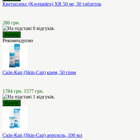
Кветаплекс (Kwetaplex) XR 50 мг, 30 таблеток
286 грн.
Рекомендуємо
Скін-Кап (Skin-Cap) крем, 50 грам
1784 грн.
1577 грн.
Скін-Кап (Skin-Cap) аерозоль, 100 мл