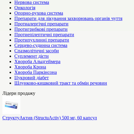
Нервова система
Онкологія
Опорно-рухова система
Препарати для лікування захворювань органів чуття
Протиалергічні препарати
Протигрибкові препарати
Протиепілептичні препарати
Протипухлинні препарати
Серцево-судинна система
Спазмолітичні засоби
Суплемент дієти
Хвороба Альцгеймера
Хвороба Крона
Хвороба Паркінсона
Цукровий діабет
Шлунково-кишковий тракт та обмін речовин
Лідери продажу
СтруктуАктив (StructuActiv) 500 мг, 60 капсул