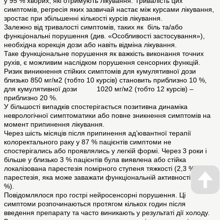
у 95 % хворих, які отримують лікування. Тривалість цих
симптомів, регресія яких зазвичай настає між курсами лікування,
зростає при збільшенні кількості курсів лікування.
Залежно від тривалості симптомів, таких як біль та/або
функціональні порушення (див. «Особливості застосування»),
необхідна корекція дози або навіть відміна лікування.
Таке функціональне порушення як важкість виконання точних
рухів, є можливим наслідком порушення сенсорних функцій.
Ризик виникнення стійких симптомів для кумулятивної дози
близько 850 мг/м2 (тобто 10 курсів) становить приблизно 10 %,
для кумулятивної дози 1020 мг/м2 (тобто 12 курсів) –
приблизно 20 %.
У більшості випадків спостерігається позитивна динаміка
неврологічної симптоматики або повне зникнення симптомів на
момент припинення лікування.
Через шість місяців після припинення ад’ювантної терапії
колоректального раку у 87 % пацієнтів симптоми не
спостерігались або проявлялись у легкій формі. Через 3 роки і
більше у близько 3 % пацієнтів була виявлена або стійка
локалізована парестезія помірного ступеня тяжкості (2,3 %), або
парестезія, яка може заважати функціональній активності (0,5
%).
Повідомлялося про гострі нейросенсорні порушення. Ці
симптоми розпочинаються протягом кількох годин після
введення препарату та часто виникають у результаті дії холоду.