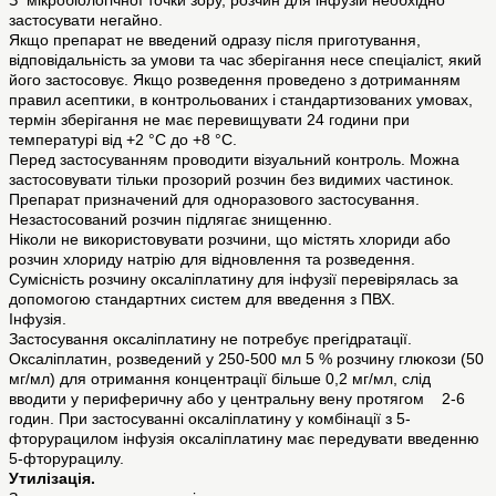
З мікробіологічної точки зору, розчин для інфузій необхідно
застосувати негайно.
Якщо препарат не введений одразу після приготування,
відповідальність за умови та час зберігання несе спеціаліст, який
його застосовує. Якщо розведення проведено з дотриманням
правил асептики, в контрольованих і стандартизованих умовах,
термін зберігання не має перевищувати 24 години при
температурі від +2 °С до +8 °С.
Перед застосуванням проводити візуальний контроль. Можна
застосовувати тільки прозорий розчин без видимих частинок.
Препарат призначений для одноразового застосування.
Незастосований розчин підлягає знищенню.
Ніколи не використовувати розчини, що містять хлориди або
розчин хлориду натрію для відновлення та розведення.
Сумісність розчину оксаліплатину для інфузії перевірялась за
допомогою стандартних систем для введення з ПВХ.
Інфузія.
Застосування оксаліплатину не потребує прегідратації.
Оксаліплатин, розведений у 250-500 мл 5 % розчину глюкози (50
мг/мл) для отримання концентрації більше 0,2 мг/мл, слід
вводити у периферичну або у центральну вену протягом 2-6
годин. При застосуванні оксаліплатину у комбінації з 5-
фторурацилом інфузія оксаліплатину має передувати введенню
5-фторурацилу.
Утилізація.