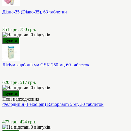
Діане-35 (Diane-35), 63 таблетки
851 грн.
750 грн.
Літіум карбонікум GSK 250 мг, 60 таблеток
620 грн.
517 грн.
Нові надходження
Фелодипін (Felodipin) Ratiopharm 5 мг, 30 таблеток
477 грн.
424 грн.