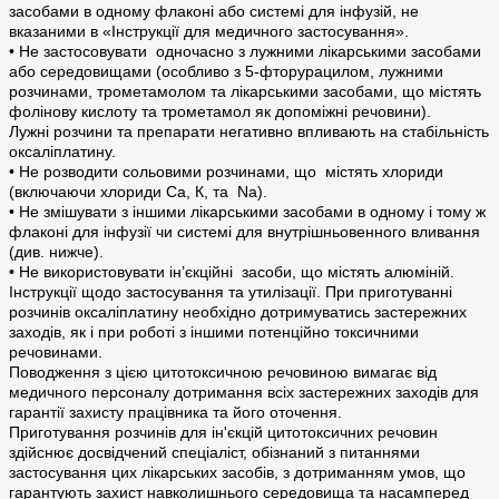
засобами в одному флаконі або системі для інфузій, не
вказаними в «Інструкції для медичного застосування».
• Не застосовувати одночасно з лужними лікарськими засобами
або середовищами (особливо з 5-фторурацилом, лужними
розчинами, трометамолом та лікарськими засобами, що містять
фолінову кислоту та трометамол як допоміжні речовини).
Лужні розчини та препарати негативно впливають на стабільність
оксаліплатину.
• Не розводити сольовими розчинами, що містять хлориди
(включаючи хлориди Са, К, та Na).
• Не змішувати з іншими лікарськими засобами в одному і тому ж
флаконі для інфузії чи системі для внутрішньовенного вливання
(див. нижче).
• Не використовувати ін’єкційні засоби, що містять алюміній.
Інструкції щодо застосування та утилізації. При приготуванні
розчинів оксаліплатину необхідно дотримуватись застережних
заходів, як і при роботі з іншими потенційно токсичними
речовинами.
Поводження з цією цитотоксичною речовиною вимагає від
медичного персоналу дотримання всіх застережних заходів для
гарантії захисту працівника та його оточення.
Приготування розчинів для ін'єкцій цитотоксичних речовин
здійснює досвідчений спеціаліст, обізнаний з питаннями
застосування цих лікарських засобів, з дотриманням умов, що
гарантують захист навколишнього середовища та насамперед