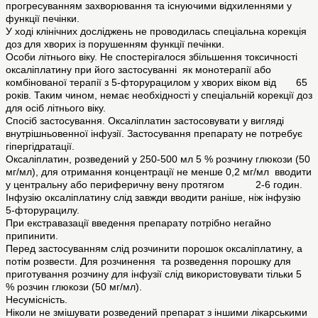
прогресуванням захворювання та існуючими відхиленнями у
функції печінки.
У ході клінічних досліджень не проводилась спеціальна корекція
доз для хворих із порушенням функції печінки.
Особи літнього віку. Не спостерігалося збільшення токсичності
оксаліплатину при його застосуванні як монотерапії або
комбінованої терапії з 5-фторурацилом у хворих віком від 65
років. Таким чином, немає необхідності у спеціальній корекції доз
для осіб літнього віку.
Спосіб застосування. Оксаліплатин застосовувати у вигляді
внутрішньовенної інфузії. Застосування препарату не потребує
гіпергідратації.
Оксаліплатин, розведений у 250-500 мл 5 % розчину глюкози (50
мг/мл), для отримання концентрації не менше 0,2 мг/мл вводити
у центральну або периферичну вену протягом 2-6 годин.
Інфузію оксаліплатину слід завжди вводити раніше, ніж інфузію
5-фторурацилу.
При екстравазації введення препарату потрібно негайно
припинити.
Перед застосуванням слід розчинити порошок оксаліплатину, а
потім розвести. Для розчинення та розведення порошку для
приготування розчину для інфузії слід використовувати тільки 5
% розчин глюкози (50 мг/мл).
Несумісність.
Ніколи не змішувати розведений препарат з іншими лікарськими