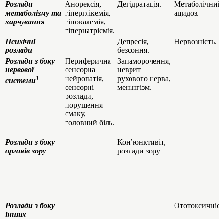
Розлади
Анорексія,
Дегідратація.
Метаболічни
метаболізму та
гіперглікемія,
ацидоз.
харчування
гіпокалемія,
гіпернатріємія.
Психічні
Депресія,
Нервозність.
розлади
безсоння.
Розлади з боку
Периферична
Запаморочення,
нервової
сенсорна
неврит
1
нейропатія,
рухового нерва,
системи
сенсорні
менінгізм.
розлади,
порушення
смаку,
головний біль.
Розлади з боку
Кон’юнктивіт,
органів зору
розлади зору.
Розлади з боку
Ототоксичніс
інших