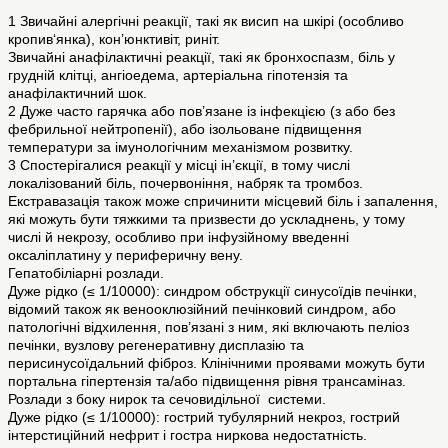
1 Звичайні алергічні реакції, такі як висип на шкірі (особливо
кропив‘янка), кон’юнктивіт, риніт.
Звичайні анафілактичні реакції, такі як бронхоспазм, біль у
грудній клітці, ангіоедема, артеріальна гіпотензія та
анафілактичний шок.
2 Дуже часто гарячка або пов’язане із інфекцією (з або без
фебрильної нейтропенії), або ізольоване підвищення
температури за імунологічним механізмом розвитку.
3 Спостерігалися реакції у місці ін’єкції, в тому числі
локалізований біль, почервоніння, набряк та тромбоз.
Екстравазація також може спричинити місцевий біль і запалення,
які можуть бути тяжкими та призвести до ускладнень, у тому
числі й некрозу, особливо при інфузійному введенні
оксаліплатину у периферичну вену.
Гепатобіліарні розлади.
Дуже рідко (≤ 1/10000): синдром обструкції синусоїдів печінки,
відомий також як венооклюзійний печінковий синдром, або
патологічні відхилення, пов’язані з ним, які включають пеліоз
печінки, вузлову регенеративну дисплазію та
перисинусоїдальний фіброз. Клінічними проявами можуть бути
портальна гіпертензія та/або підвищення рівня трансаміназ.
Розлади з боку нирок та сечовидільної системи.
Дуже рідко (≤ 1/10000): гострий тубулярний некроз, гострий
інтерстиційний нефрит і гостра ниркова недостатність.