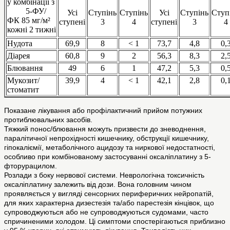
у комбінації з
5-ФУ/
Усі
Ступінь
Ступінь
Усі
Ступінь
Ступ
ФК 85 мг/м²
ступені
3
4
ступені
3
4
кожні 2 тижні
Нудота
69,9
8
< 1
73,7
4,8
0,
Діарея
60,8
9
2
56,3
8,3
2,
Блювання
49
6
1
47,2
5,3
0,
Мукозит/
39,9
4
< 1
42,1
2,8
0,
стоматит
Показане лікування або профілактичний прийом потужних
протиблювальних засобів.
Тяжкий понос/блювання можуть призвести до зневоднення,
паралітичної непрохідності кишечнику, обструкції кишечнику,
гіпокаліємії, метаболічного ацидозу та ниркової недостатності,
особливо при комбінованому застосуванні оксаліплатину з 5-
фторурацилом.
Розлади з боку нервової системи. Неврологічна токсичність
оксаліплатину залежить від дози. Вона головним чином
проявляється у вигляді сенсорних периферичних нейропатій,
для яких характерна дизестезія та/або парестезія кінцівок, що
супроводжуються або не супроводжуються судомами, часто
спричиненими холодом. Ці симптоми спостерігаються приблизно