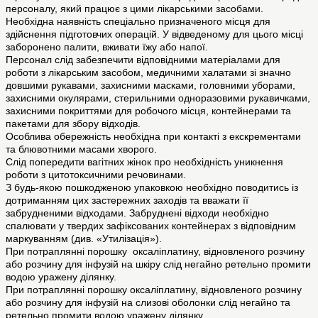
персоналу, який працює з цими лікарськими засобами.
Необхідна наявність спеціально призначеного місця для
здійснення підготовчих операцій. У відведеному для цього місці
заборонено палити, вживати їжу або напої.
Персонал слід забезпечити відповідними матеріалами для
роботи з лікарським засобом, медичними халатами зі значно
довшими рукавами, захисними масками, головними уборами,
захисними окулярами, стерильними одноразовими рукавичками,
захисними покриттями для робочого місця, контейнерами та
пакетами для збору відходів.
Особлива обережність необхідна при контакті з екскрементами
та блювотними масами хворого.
Слід попередити вагітних жінок про необхідність уникнення
роботи з цитотоксичними речовинами.
З будь-якою пошкодженою упаковкою необхідно поводитись із
дотриманням цих застережних заходів та вважати її
забрудненими відходами. Забруднені відходи необхідно
спалювати у твердих зафіксованих контейнерах з відповідним
маркуванням (див. «Утилізація»).
При потраплянні порошку оксаліплатину, відновленого розчину
або розчину для інфузій на шкіру слід негайно ретельно промити
водою уражену ділянку.
При потраплянні порошку оксаліплатину, відновленого розчину
або розчину для інфузій на слизові оболонки слід негайно та
ретельно промити водою уражену ділянку.