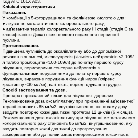
Код АТС L01Х А03.
Клінічні характеристики.
Показання.
У комбінації з 5-фторурацилом та фолінієвою кислотою для:
● лікування метастатичного колоректального раку;
● ад’ювантна терапія колоректального раку ІІІ стадії (стадія C за
класифікацією Дюка) після повного видалення первинної
пухлини.
Протипоказання.
Підвищена чутливість до оксаліплатину або до допоміжної
речовин в анамнезі, мієлосупресія (кількість нейтрофілів <2·109/
л та/або тромбоцитів <100·109/л) до початку першого курсу
лікування, периферична сенсорна нейропатія з
функціональними порушеннями до початку першого курсу
лікування, виражене порушення функції нирок (кліренс
креатиніну <30 мл/хв), вагітність, період годування груддю.
Спосіб застосування та дози.
Препарат призначений тільки для лікування дорослих.
Рекомендована доза оксаліплатину при призначенні ад’ювантної
терапії становить 85 мг/м2 внутрішньовенно, цю ж саму дозу
вводити повторно кожні два тижні протягом 12 циклів (6 місяців).
Рекомендована доза оксаліплатину при лікуванні метастатичного
колоректального раку становить 85 мг/м2 внутрішньовенно, яку
вводять повторно кожні два тижні до прогресування
захворювання або до появи ознак непереносимої токсичності.