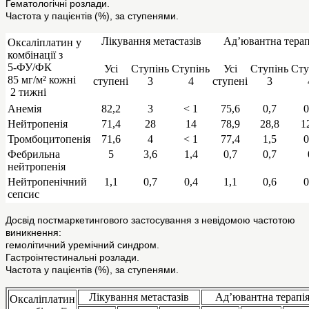
Гематологічні розлади.
Частота у пацієнтів (%), за ступенями.
Лікування метастазів
Ад’ювантна терап
Оксаліплатин у
комбінації з
5-ФУ/ФК
Усі
Ступінь
Ступінь
Усі
Ступінь
Сту
85 мг/м² кожні
ступені
3
4
ступені
3
2 тижні
Анемія
82,2
3
< 1
75,6
0,7
0
Нейтропенія
71,4
28
14
78,9
28,8
1
Тромбоцитопенія
71,6
4
< 1
77,4
1,5
0
Фебрильна
5
3,6
1,4
0,7
0,7
нейтропенія
Нейтропенічний
1,1
0,7
0,4
1,1
0,6
0
сепсис
Досвід постмаркетингового застосування з невідомою частотою
виникнення:
гемолітичний уремічний синдром.
Гастроінтестинальні розлади.
Частота у пацієнтів (%), за ступенями.
Лікування метастазів
Ад’ювантна терапі
Оксаліплатин