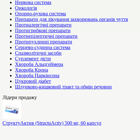
Нервова система
Онкологія
Опорно-рухова система
Препарати для лікування захворювань органів чуття
Протиалергічні препарати
Протигрибкові препарати
Протиепілептичні препарати
Протипухлинні препарати
Серцево-судинна система
Спазмолітичні засоби
Суплемент дієти
Хвороба Альцгеймера
Хвороба Крона
Хвороба Паркінсона
Цукровий діабет
Шлунково-кишковий тракт та обмін речовин
Лідери продажу
СтруктуАктив (StructuActiv) 500 мг, 60 капсул