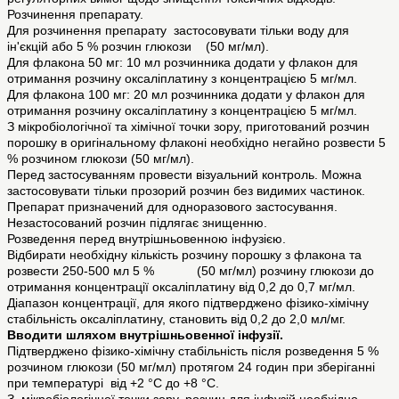
Розчинення препарату.
Для розчинення препарату застосовувати тільки воду для
ін'єкцій або 5 % розчин глюкози (50 мг/мл).
Для флакона 50 мг: 10 мл розчинника додати у флакон для
отримання розчину оксаліплатину з концентрацією 5 мг/мл.
Для флакона 100 мг: 20 мл розчинника додати у флакон для
отримання розчину оксаліплатину з концентрацією 5 мг/мл.
З мікробіологічної та хімічної точки зору, приготований розчин
порошку в оригінальному флаконі необхідно негайно розвести 5
% розчином глюкози (50 мг/мл).
Перед застосуванням провести візуальний контроль. Можна
застосовувати тільки прозорий розчин без видимих частинок.
Препарат призначений для одноразового застосування.
Незастосований розчин підлягає знищенню.
Розведення перед внутрішньовенною інфузією.
Відбирати необхідну кількість розчину порошку з флакона та
розвести 250-500 мл 5 % (50 мг/мл) розчину глюкози до
отримання концентрації оксаліплатину від 0,2 до 0,7 мг/мл.
Діапазон концентрації, для якого підтверджено фізико-хімічну
стабільність оксаліплатину, становить від 0,2 до 2,0 мл/мг.
Вводити шляхом внутрішньовенної інфузії.
Підтверджено фізико-хімічну стабільність після розведення 5 %
розчином глюкози (50 мг/мл) протягом 24 годин при зберіганні
при температурі від +2 °С до +8 °С.