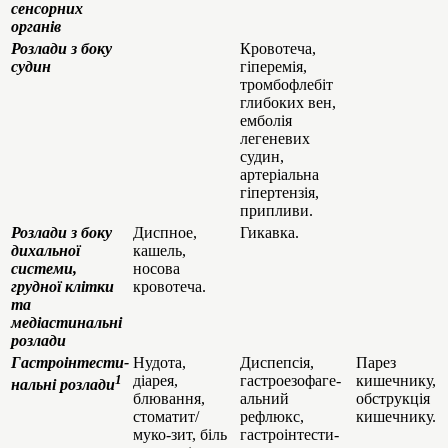
сенсорних
органів
Розлади з боку
Кровотеча,
судин
гіперемія,
тромбофлебіт
глибоких вен,
емболія
легеневих
судин,
артеріальна
гіпертензія,
припливи.
Розлади з боку
Диспное,
Гикавка.
дихальної
кашель,
системи,
носова
грудної клітки
кровотеча.
та
медіастинальні
розлади
Гастроінтести-
Нудота,
Диспепсія,
Парез
1
діарея,
гастроезофаге-
кишечнику,
нальні розлади
блювання,
альний
обструкція
стоматит/
рефлюкс,
кишечнику.
муко-зит, біль
гастроінтести-