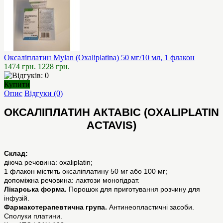
Оксаліплатин Mylan (Oxaliplatina) 50 мг/10 мл, 1 флакон
1474 грн.
1228 грн.
Купити
Опис
Відгуки (0)
ОКСАЛІПЛАТИН АКТАВІС (OXALIPLATIN
ACTAVIS)
Склад:
діюча речовина: oxaliplatin;
1 флакон містить оксаліплатину 50 мг або 100 мг;
допоміжна речовина: лактози моногідрат.
Лікарська форма.
Порошок для приготування розчину для
інфузій.
Фармакотерапевтична група.
Антинеопластичні засоби.
Сполуки платини.