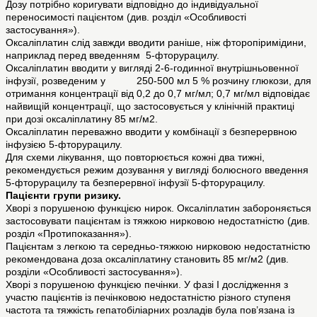
Дозу потрібно коригувати відповідно до індивідуальної
переносимості пацієнтом (див. розділ «Особливості
застосування»).
Оксаліплатин слід завжди вводити раніше, ніж фторопіримідини,
наприклад перед введенням 5-фторурацилу.
Оксаліплатин вводити у вигляді 2-6-годинної внутрішньовенної
інфузії, розведеним у 250-500 мл 5 % розчину глюкози, для
отримання концентрації від 0,2 до 0,7 мг/мл; 0,7 мг/мл відповідає
найвищій концентрації, що застосовується у клінічній практиці
при дозі оксаліплатину 85 мг/м2.
Оксаліплатин переважно вводити у комбінації з безперервною
інфузією 5-фторурацилу.
Для схеми лікування, що повторюється кожні два тижні,
рекомендується режим дозування у вигляді болюсного введення
5-фторурацилу та безперервної інфузії 5-фторурацилу.
Пацієнти групи ризику.
Хворі з порушеною функцією нирок. Оксаліплатин забороняється
застосовувати пацієнтам із тяжкою нирковою недостатністю (див.
розділ «Протипоказання»).
Пацієнтам з легкою та середньо-тяжкою нирковою недостатністю
рекомендована доза оксаліплатину становить 85 мг/м2 (див.
розділи «Особливості застосування»).
Хворі з порушеною функцією печінки. У фазі I дослідження з
участю пацієнтів із печінковою недостатністю різного ступеня
частота та тяжкість гепатобіліарних розладів була пов’язана із