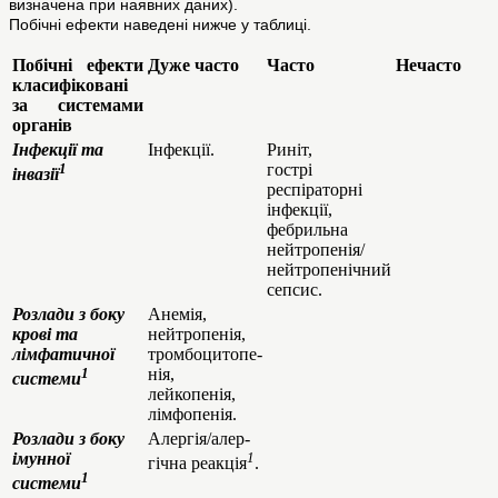
визначена при наявних даних).
Побічні ефекти наведені нижче у таблиці.
Побічні ефекти
Дуже часто
Часто
Нечасто
класифіковані
за системами
органів
Інфекції та
Інфекції.
Риніт,
1
гострі
інвазії
респіраторні
інфекції,
фебрильна
нейтропенія/
нейтропенічний
сепсис.
Розлади з боку
Анемія,
крові та
нейтропенія,
лімфатичної
тромбоцитопе-
1
нія,
системи
лейкопенія,
лімфопенія.
Розлади з боку
Алергія/алер-
імунної
1
гічна реакція
.
1
системи