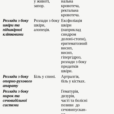
у животі,
нальна
запор.
кровотеча,
ректальна
кровотеча.
Розлади з боку
Розлади з боку
Ексфоліація
шкіри та
шкіри,
шкіри
підшкірної
алопеція.
(наприклад
клітковини
синдром
долоні-стопи),
еритематозний
висип,
висип,
гіпергідроз,
розлади з боку
придатків
шкіри.
Розлади з боку
Біль у спині.
Артралгія,
опорно-рухового
біль у кістках.
апарату
Розлади з боку
Гематурія,
нирок та
дизурія,
сечовидільної
часті та болісні
системи
позиви до
сечовипускан-