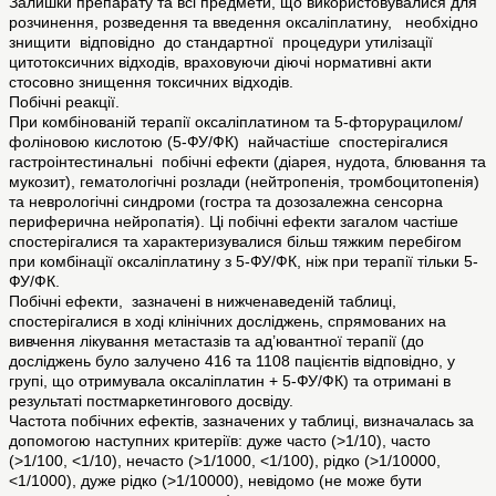
Залишки препарату та всі предмети, що використовувалися для
розчинення, розведення та введення оксаліплатину, необхідно
знищити відповідно до стандартної процедури утилізації
цитотоксичних відходів, враховуючи діючі нормативні акти
стосовно знищення токсичних відходів.
Побічні реакції.
При комбінованій терапії оксаліплатином та 5-фторурацилом/
фоліновою кислотою (5-ФУ/ФК) найчастіше спостерігалися
гастроінтестинальні побічні ефекти (діарея, нудота, блювання та
мукозит), гематологічні розлади (нейтропенія, тромбоцитопенія)
та неврологічні синдроми (гостра та дозозалежна сенсорна
периферична нейропатія). Ці побічні ефекти загалом частіше
спостерігалися та характеризувалися більш тяжким перебігом
при комбінації оксаліплатину з 5-ФУ/ФК, ніж при терапії тільки 5-
ФУ/ФК.
Побічні ефекти, зазначені в нижченаведеній таблиці,
спостерігалися в ході клінічних досліджень, спрямованих на
вивчення лікування метастазів та ад’ювантної терапії (до
досліджень було залучено 416 та 1108 пацієнтів відповідно, у
групі, що отримувала оксаліплатин + 5-ФУ/ФК) та отримані в
результаті постмаркетингового досвіду.
Частота побічних ефектів, зазначених у таблиці, визначалась за
допомогою наступних критеріїв: дуже часто (>1/10), часто
(>1/100, <1/10), нечасто (>1/1000, <1/100), рідко (>1/10000,
<1/1000), дуже рідко (>1/10000), невідомо (не може бути