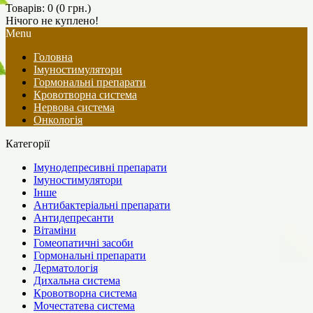
Товарів: 0 (0 грн.)
Нічого не куплено!
Menu
Головна
Імуностимулятори
Гормональні препарати
Кровотворна система
Нервова система
Онкологія
Категорії
Імунодепресивні препарати
Імуностимулятори
Інше
Антибактеріальні препарати
Антидепресанти
Вітаміни
Гомеопатичні засоби
Гормональні препарати
Дерматологія
Дихальна система
Кровотворна система
Мочестатева система