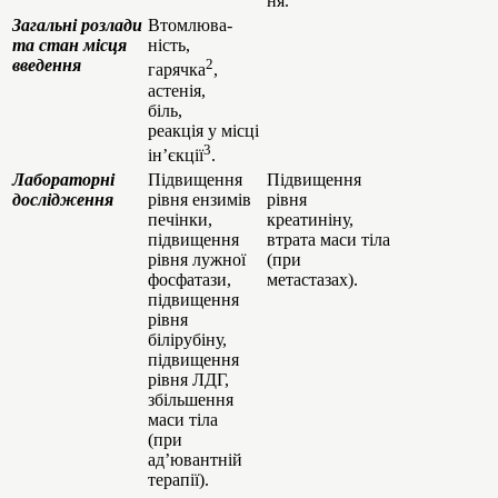
ня.
Загальні розлади
Втомлюва-
та стан місця
ність,
введення
2
гарячка
,
астенія,
біль,
реакція у місці
3
ін’єкції
.
Лабораторні
Підвищення
Підвищення
дослідження
рівня ензимів
рівня
печінки,
креатиніну,
підвищення
втрата маси тіла
рівня лужної
(при
фосфатази,
метастазах).
підвищення
рівня
білірубіну,
підвищення
рівня ЛДГ,
збільшення
маси тіла
(при
ад’ювантній
терапії).