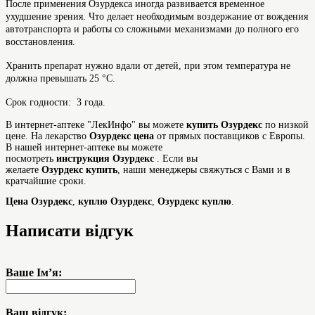
После применения Озурдекса иногда развивается временное
ухудшение зрения. Что делает необходимым воздержание от вождения
автотранспорта и работы со сложными механизмами до полного его
восстановления.
Хранить препарат нужно вдали от детей, при этом температура не
должна превышать 25 °С.
Срок годности: 3 года.
В интернет-аптеке "ЛекИнфо" вы можете
купить
Озурдекс
по низкой
цене. На лекарство
Озурдекс
цена
от прямых поставщиков с Европы.
В нашей интернет-аптеке вы можете
посмотреть
инструкция
Озурдекс
. Если вы
желаете
Озурдекс
купить
, наши менеджеры свяжуться с Вами и в
кратчайшие сроки.
Цена
Озурдекс
,
куплю
Озурдекс
,
Озурдекс
куплю
.
Написати відгук
Ваше Ім’я:
Ваш відгук: