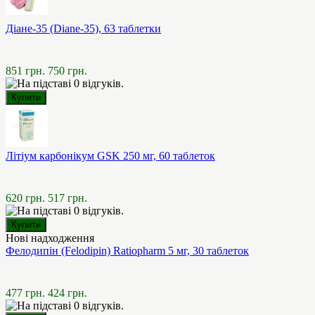
Діане-35 (Diane-35), 63 таблетки
851 грн.
750 грн.
Літіум карбонікум GSK 250 мг, 60 таблеток
620 грн.
517 грн.
Нові надходження
Фелодипін (Felodipin) Ratiopharm 5 мг, 30 таблеток
477 грн.
424 грн.