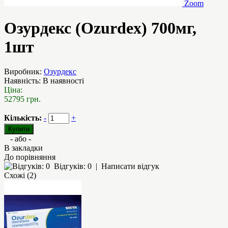
Zoom
Озурдекс (Ozurdex) 700мг,
1шт
Виробник:
Озурдекс
Наявність:
В наявності
Ціна:
52795 грн.
Кількість:
-
+
- або -
В закладки
До порівняння
Відгуків: 0
|
Написати відгук
Схожі (2)