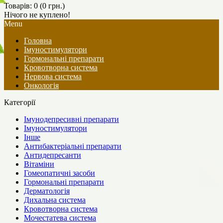
Товарів: 0 (0 грн.)
Нічого не куплено!
Menu
Головна
Імуностимулятори
Гормональні препарати
Кровотворна система
Нервова система
Онкологія
Категорії
Імунодепресивні препарати
Імуностимулятори
Інше
Антибактеріальні препарати
Антидепресанти
Вітаміни
Гомеопатичні засоби
Гормональні препарати
Дерматологія
Дихальна система
Кровотворна система
Мочестатева система