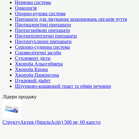
Нервова система
Онкологія
Опорно-рухова система
Препарати для лікування захворювань органів чуття
Протиалергічні препарати
Протигрибкові препарати
Протиепілептичні препарати
Протипухлинні препарати
Серцево-судинна система
Спазмолітичні засоби
Суплемент дієти
Хвороба Альцгеймера
Хвороба Крона
Хвороба Паркінсона
Цукровий діабет
Шлунково-кишковий тракт та обмін речовин
Лідери продажу
СтруктуАктив (StructuActiv) 500 мг, 60 капсул