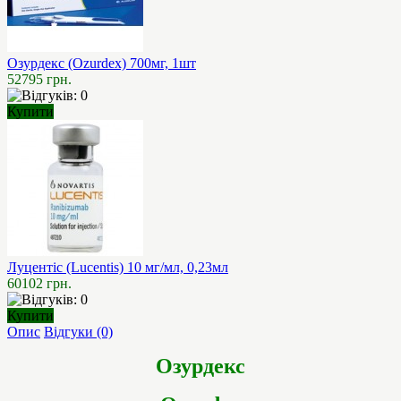
Озурдекс (Ozurdex) 700мг, 1шт
52795 грн.
Купити
Луцентіс (Lucentis) 10 мг/мл, 0,23мл
60102 грн.
Купити
Опис
Відгуки (0)
Озурдекс