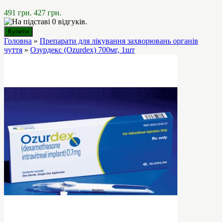
491 грн.
427 грн.
Головна
»
Препарати для лікування захворювань органів
чуття
»
Озурдекс (Ozurdex) 700мг, 1шт