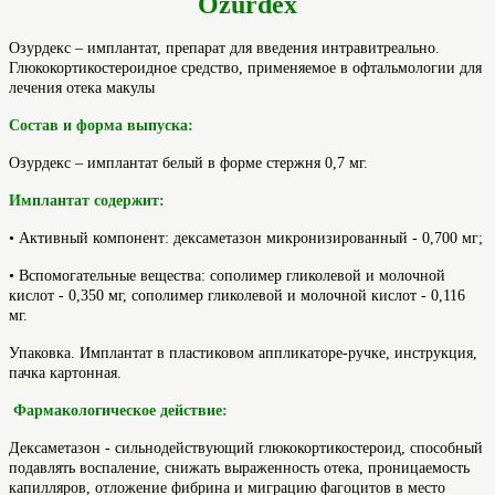
Ozurdex
Озурдекс – имплантат, препарат для введения интравитреально.
Глюкокортикостероидное средство, применяемое в офтальмологии для
лечения отека макулы
Состав и форма выпуска:
Озурдекс – имплантат белый в форме стержня 0,7 мг.
Имплантат содержит:
• Активный компонент: дексаметазон микронизированный - 0,700 мг;
• Вспомогательные вещества: сополимер гликолевой и молочной
кислот - 0,350 мг, сополимер гликолевой и молочной кислот - 0,116
мг.
Упаковка. Имплантат в пластиковом аппликаторе-ручке, инструкция,
пачка картонная.
Фармакологическое действие:
Дексаметазон - сильнодействующий глюкокортикостероид, способный
подавлять воспаление, снижать выраженность отека, проницаемость
капилляров, отложение фибрина и миграцию фагоцитов в место