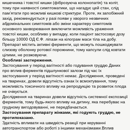
кишечника і товстої кишки (фіброзуюча колонопатія) та коліт,
тому при наявності симптоматики, що нагадує цей стан, слід
пам’ятати про можливі кишкові стриктури. Проте, як запобіжний
захід, рекомендується у разі появи у хворого незвичних
абдомінальних симптомів або зміни характеру симптомів
основного захворювання виключити можливість ураження
товстої кишки, особливо у випадку, коли пацієнт застосовує дозу
більшу 10000 ОД Є.Ф. ліпази на кілограм маси тіла на добу.
Препарат містить активні ферменти, що можуть пошкоджувати
слизову оболонку ротової порожнини, тому капсули слід ковтати
цілими, не розжовуючи.
Особливі застереження.
Застосування у період вагітності або годування груддю.Даних
про вплив ферментів підшлункової залози під час їх
застосування у період вагітності немає. Дослідження, проведені
на тваринах, довели відсутність ознак їх всмоктування, тому
можливість токсичного впливу на репродукцію та розвиток плода
не очікується.
Дослідження на тваринах довели відсутність системної експозиції
ферментів, тому будь-якого впливу на дитину, яка перебуває на
грудному вигодовуванні, не передбачається.
Застосування препарату жінками, які годують груддю, не
протипоказано.
Здатність впливати на швидкість реакції при керуванні
автотранспортом або роботі з іншими механізмами.Вплив