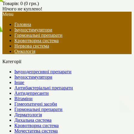
Товарів: 0 (0 грн.)
Нічого не куплено!
Menu
Головна
Імуностимулятори
Гормональні препарати
Кровотворна система
Нервова система
Онкологія
Категорії
Імунодепресивні препарати
Імуностимулятори
Інше
Антибактеріальні препарати
Антидепресанти
Вітаміни
Гомеопатичні засоби
Гормональні препарати
Дерматологія
Дихальна система
Кровотворна система
Мочестатева система