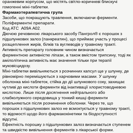
оранжевим корпусом, що містять світло-коричневі блискучі
гомогенні міні-таблетки.
Фармакотерапевтична група
Засоби, що покращують травлення, включаючи ферменти.
Поліферментні препарати.
Код АТС А09А А02.
Діючою речовиною лікарського засобу Пангрол® є порошок з
підшлункових залоз (панкреатин), що приймає участь у процесі
розщеплення жирів, білків та вуглеводів у травному тракті.
Активність препарату головним чином визначається
ферментною активністю ліпази, а також вмістом трипсину, тоді як
амілолітична активність має значення тільки при терапії
муковісцидозу.
Міні-таблетки вивільняються з розчинних капсул ще у шлунку, де
рівномірно перемішуються з харчовими масами. У шлунку
оболонка міні-таблеток, стійка до дії шлункового соку, захищає
чутливі до кислоти ферменти від інактивації хлористоводневою
кислотою. Лише після досягнення нейтрального або
слабколужного середовища у тонкий кишці ферменти
вивільняються після розчинення оболонки. Через те, що
порошок з підшлункових залоз не всмоктується у травному тракті,
то відомості щодо його фармакокінетики та біодоступності
відсутні.
Ефектність порошку з підшлункових залоз визначається ступенем
та швидкістю вивільнення ферментів з лікарської форми.