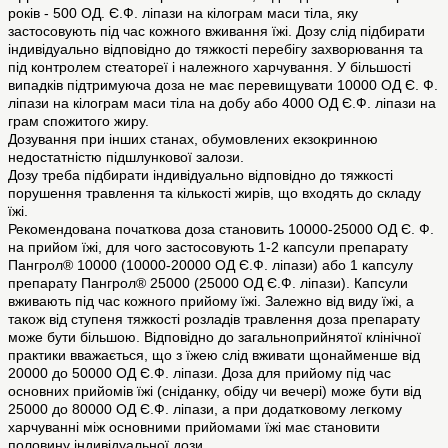
років - 500 ОД. Є.Ф. ліпази на кілограм маси тіла, яку
застосовують під час кожного вживання їжі. Дозу слід підбирати
індивідуально відповідно до тяжкості перебігу захворювання та
під контролем стеатореї і належного харчування. У більшості
випадків підтримуюча доза не має перевищувати 10000 ОД Є. Ф.
ліпази на кілограм маси тіла на добу або 4000 ОД Є.Ф. ліпази на
грам спожитого жиру.
Дозування при інших станах, обумовлених екзокринною
недостатністю підшлункової залози.
Дозу треба підбирати індивідуально відповідно до тяжкості
порушення травлення та кількості жирів, що входять до складу
їжі.
Рекомендована початкова доза становить 10000-25000 ОД Є. Ф.
на прийом їжі, для чого застосовують 1-2 капсули препарату
Пангрол® 10000 (10000-20000 ОД Є.Ф. ліпази) або 1 капсулу
препарату Пангрол® 25000 (25000 ОД Є.Ф. ліпази). Капсули
вживають під час кожного прийому їжі. Залежно від виду їжі, а
також від ступеня тяжкості розладів травлення доза препарату
може бути більшою. Відповідно до загальноприйнятої клінічної
практики вважається, що з їжею слід вживати щонайменше від
20000 до 50000 ОД Є.Ф. ліпази. Доза для прийому під час
основних прийомів їжі (сніданку, обіду чи вечері) може бути від
25000 до 80000 ОД Є.Ф. ліпази, а при додатковому легкому
харчуванні між основними прийомами їжі має становити
половину індивідуальної дози.