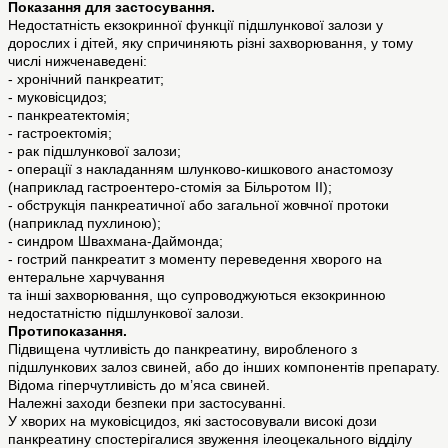
Показання для застосування.
Недостатність екзокринної функції підшлункової залози у
дорослих і дітей, яку спричиняють різні захворювання, у тому
числі нижченаведені:
- хронічний панкреатит;
- муковісцидоз;
- панкреатектомія;
- гастроектомія;
- рак підшлункової залози;
- операції з накладанням шлунково-кишкового анастомозу
(наприклад гастроентеро-стомія за Більротом ІІ);
- обструкція панкреатичної або загальної жовчної протоки
(наприклад пухлиною);
- синдром Швахмана-Даймонда;
- гострий панкреатит з моменту переведення хворого на
ентеральне харчування
та інші захворювання, що супроводжуються екзокринною
недостатністю підшлункової залози.
Протипоказання.
Підвищена чутливість до панкреатину, виробленого з
підшлункових залоз свиней, або до інших компонентів препарату.
Відома гіперчутливість до м’яса свиней.
Належні заходи безпеки при застосуванні.
У хворих на муковісцидоз, які застосовували високі дози
панкреатину спостерігалися звуження ілеоцекального відділу