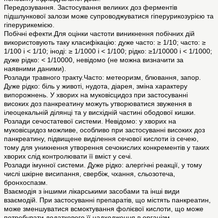
Передозування. Застосування великих доз ферментів
підшлункової залози може супроводжуватися гіперурикозурією та
гіперурикемією.
Побічні ефекти.Для оцінки частоти виникнення побічних дій
використовують таку класифікацію: дуже часто: ≥ 1/10; часто: ≥
1/100 і < 1/10; іноді: ≥ 1/1000 і < 1/100; рідко: ≥1/10000 і < 1/1000;
дуже рідко: < 1/10000, невідомо (не можна визначити за
наявними даними).
Розлади травного тракту.Часто: метеоризм, блювання, запор.
Дуже рідко: біль у животі, нудота, діарея, зміна характеру
випорожнень. У хворих на муковісцидоз при застосуванні
високих доз панкреатину можуть утворюватися звуження в
ілеоцекальній ділянці та у висхідній частині ободової кишки.
Розлади сечостатевої системи. Невідомо: у хворих на
муковісцидоз можливе, особливо при застосуванні високих доз
панкреатину, підвищене виділення сечової кислоти із сечею,
тому для уникнення утворення сечокислих конкрементів у таких
хворих слід контролювати її вміст у сечі.
Розлади імунної системи. Дуже рідко: алергічні реакції, у тому
числі шкірне висипання, свербіж, чхання, сльозотеча,
бронхоспазм.
Взаємодія з іншими лікарськими засобами та інші види
взаємодій. При застосуванні препаратів, що містять панкреатин,
може зменшуватися всмоктування фолієвої кислоти, що може
потребувати додаткового її надходження в організм.