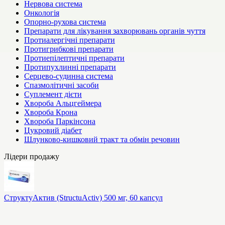
Нервова система
Онкологія
Опорно-рухова система
Препарати для лікування захворювань органів чуття
Протиалергічні препарати
Протигрибкові препарати
Протиепілептичні препарати
Протипухлинні препарати
Серцево-судинна система
Спазмолітичні засоби
Суплемент дієти
Хвороба Альцгеймера
Хвороба Крона
Хвороба Паркінсона
Цукровий діабет
Шлунково-кишковий тракт та обмін речовин
Лідери продажу
СтруктуАктив (StructuActiv) 500 мг, 60 капсул