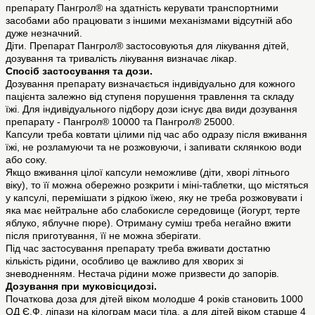
препарату Пангрол® на здатність керувати транспортними
засобами або працювати з іншими механізмами відсутній або
дуже незначний.
Діти. Препарат Пангрол® застосовуютья для лікування дітей,
дозування та тривалість лікування визначає лікар.
Спосіб застосування та дози.
Дозування препарату визначається індивідуально для кожного
пацієнта залежно від ступеня порушення травлення та складу
їжі. Для індивідуального підбору дози існує два види дозування
препарату - Пангрол® 10000 та Пангрол® 25000.
Капсули треба ковтати цілими під час або одразу після вживання
їжі, не розламуючи та не розжовуючи, і запивати склянкою води
або соку.
Якщо вживання цілої капсули неможливе (діти, хворі літнього
віку), то її можна обережно розкрити і міні-таблетки, що містяться
у капсулі, перемішати з рідкою їжею, яку не треба розжовувати і
яка має нейтральне або слабокисле середовище (йогурт, терте
яблуко, яблучне пюре). Отриману суміш треба негайно вжити
після приготування, її не можна зберігати.
Під час застосування препарату треба вживати достатню
кількість рідини, особливо це важливо для хворих зі
зневодненням. Нестача рідини може призвести до запорів.
Дозування при муковісцидозі.
Початкова доза для дітей віком молодше 4 років становить 1000
ОД Є.Ф. ліпази на кілограм маси тіла, а для дітей віком старше 4