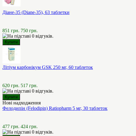
Діане-35 (Diane-35), 63 таблетки
851 грн.
750 грн.
Літіум карбонікум GSK 250 мг, 60 таблеток
620 грн.
517 грн.
Нові надходження
Фелодипін (Felodipin) Ratiopharm 5 мг, 30 таблеток
477 грн.
424 грн.