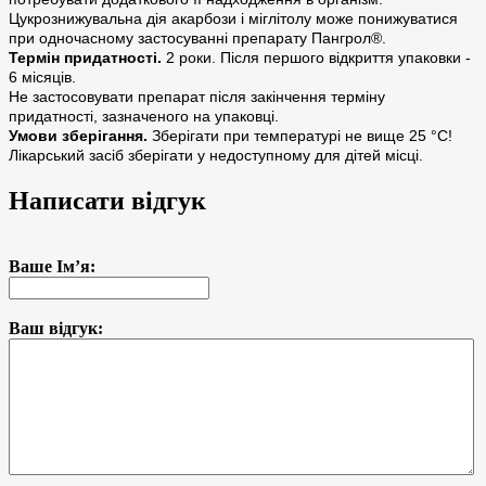
Цукрознижувальна дія акарбози і міглітолу може понижуватися
при одночасному застосуванні препарату Пангрол®.
Термін придатності.
2 роки. Після першого відкриття упаковки -
6 місяців.
Не застосовувати препарат після закінчення терміну
придатності, зазначеного на упаковці.
Умови зберігання.
Зберігати при температурі не вище 25 °С!
Лікарський засіб зберігати у недоступному для дітей місці.
Написати відгук
Ваше Ім’я:
Ваш відгук: