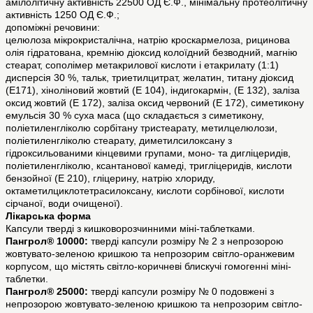
амілолітичну активність 22500 ОД Є.Ф., мінімальну протеолітичну
активність 1250 ОД Є.Ф.;
допоміжні речовини:
целюлоза мікрокристалічна, натрію кроскармелоза, рицинова
олія гідратована, кремнію діоксид колоїдний безводний, магнію
стеарат, сополімер метакрилової кислоти і етакрилату (1:1)
дисперсія 30 %, тальк, триетилцитрат, желатин, титану діоксид
(Е171), хіноліновий жовтий (Е 104), індигокармін, (Е 132), заліза
оксид жовтий (Е 172), заліза оксид червоний (Е 172), симетикону
емульсія 30 % суха маса (що складається з симетикону,
поліетиленгліколю сорбітану тристеарату, метилцелюлози,
поліетиленгліколю стеарату, диметилсилоксану з
гідроксильованими кінцевими групами, моно- та дигліцеридів,
поліетиленгліколю, ксантанової камеді, тригліцеридів, кислоти
бензойної (E 210), гліцерину, натрію хлориду,
октаметилциклотетрасилоксану, кислоти сорбінової, кислоти
сірчаної, води очищеної).
Лікарська форма
Капсули тверді з кишковорозчинними міні-таблетками.
Пангрол® 10000:
тверді капсули розміру № 2 з непрозорою
жовтувато-зеленою кришкою та непрозорим світло-оранжевим
корпусом, що містять світло-коричневі блискучі гомогенні міні-
таблетки.
Пангрол® 25000:
тверді капсули розміру № 0 подовжені з
непрозорою жовтувато-зеленою кришкою та непрозорим світло-