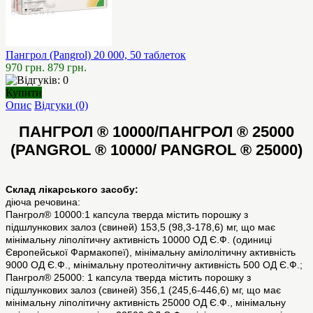
Пангрол (Pangrol) 20 000, 50 таблеток
970 грн.
879 грн.
Купити
Опис
Відгуки (0)
ПАНГРОЛ ® 10000/ПАНГРОЛ ® 25000
(PANGROL ® 10000/ PANGROL ® 25000)
Склад лікарського засобу:
діюча речовина:
Пангрол® 10000:1 капсула тверда містить порошку з
підшлункових залоз (свиней) 153,5 (98,3-178,6) мг, що має
мінімальну ліполітичну активність 10000 ОД Є.Ф. (одиниці
Європейської Фармакопеї), мінімальну амілолітичну активність
9000 ОД Є.Ф., мінімальну протеолітичну активність 500 ОД Є.Ф.;
Пангрол® 25000: 1 капсула тверда містить порошку з
підшлункових залоз (свиней) 356,1 (245,6-446,6) мг, що має
мінімальну ліполітичну активність 25000 ОД Є.Ф., мінімальну