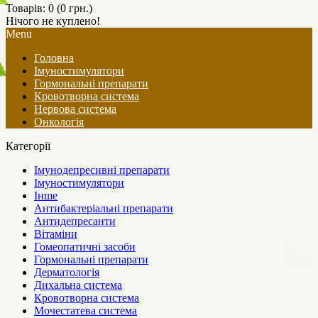
Товарів: 0 (0 грн.)
Нічого не куплено!
Menu
Головна
Імуностимулятори
Гормональні препарати
Кровотворна система
Нервова система
Онкологія
Категорії
Імунодепресивні препарати
Імуностимулятори
Інше
Антибактеріальні препарати
Антидепресанти
Вітаміни
Гомеопатичні засоби
Гормональні препарати
Дерматологія
Дихальна система
Кровотворна система
Мочестатева система