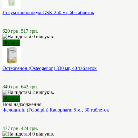
Літіум карбонікум GSK 250 мг, 60 таблеток
620 грн.
517 грн.
Остеогенон (Osteogenon) 830 мг, 40 таблеток
840 грн.
642 грн.
Нові надходження
Фелодипін (Felodipin) Ratiopharm 5 мг, 30 таблеток
477 грн.
424 грн.