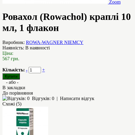
Zoom
Ровахол (Rowachol) краплі 10
мл, 1 флакон
Виробник:
ROWA-WAGNER NIEMCY
Наявність:
В наявності
Ціна:
567 грн.
Кількість:
-
+
- або -
В закладки
До порівняння
Відгуків: 0
|
Написати відгук
Схожі (5)