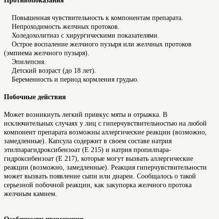
Противопоказания
Повышенная чувствительность к компонентам препарата.
Непроходимость желчных протоков.
Холедохолитиаз с хирургическими показателями.
Острое воспаление желчного пузыря или желчных протоков
(эмпиема желчного пузыря).
Эпилепсия.
Детский возраст (до 18 лет).
Беременность и период кормления грудью.
Побочные действия
Может возникнуть легкий привкус мяты и отрыжка. В
исключительных случаях у лиц с гиперчувствительностью на любой
компонент препарата возможны аллергические реакции (возможно,
замедленные). Капсула содержит в своем составе натрия
этилпарагидроксибензоат (E 215) и натрия пропилпара-
гидроксибензоат (E 217), которые могут вызвать аллергические
реакции (возможно, замедленные). Реакция гиперчувствительности
может вызвать появление сыпи или диареи. Сообщалось о такой
серьезной побочной реакции, как закупорка желчного протока
желчным камнем.