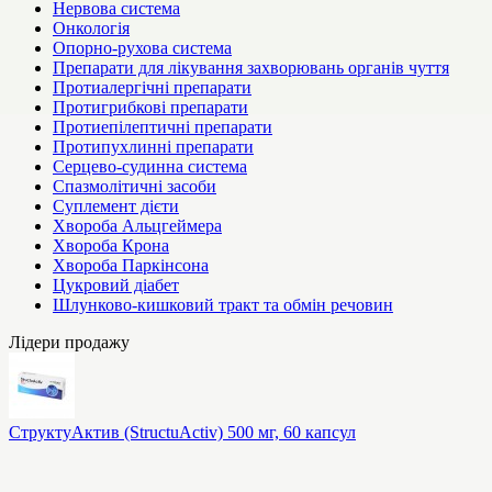
Нервова система
Онкологія
Опорно-рухова система
Препарати для лікування захворювань органів чуття
Протиалергічні препарати
Протигрибкові препарати
Протиепілептичні препарати
Протипухлинні препарати
Серцево-судинна система
Спазмолітичні засоби
Суплемент дієти
Хвороба Альцгеймера
Хвороба Крона
Хвороба Паркінсона
Цукровий діабет
Шлунково-кишковий тракт та обмін речовин
Лідери продажу
СтруктуАктив (StructuActiv) 500 мг, 60 капсул