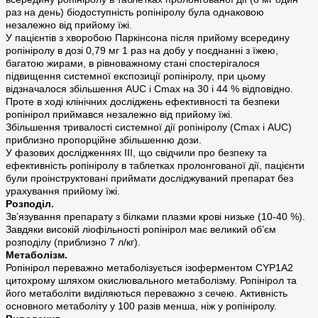
раз на день) біодоступність ропініролу була однаковою
незалежно від прийому їжі.
У пацієнтів з хворобою Паркінсона після прийому всередину
ропініролу в дозі 0,79 мг 1 раз на добу у поєднанні з їжею,
багатою жирами, в рівноважному стані спостерігалося
підвищення системної експозиції ропініролу, при цьому
відзначалося збільшення AUC і Cmax на 30 і 44 % відповідно.
Проте в ході клінічних досліджень ефективності та безпеки
ропінірол приймався незалежно від прийому їжі.
Збільшення тривалості системної дії ропініролу (Cmax і AUC)
приблизно пропорційне збільшенню дози.
У фазових дослідженнях III, що свідчили про безпеку та
ефективність ропініролу в таблетках пролонгованої дії, пацієнти
були проінструктовані приймати досліджуваний препарат без
урахування прийому їжі.
Розподіл.
Зв’язування препарату з білками плазми крові низьке (10-40 %).
Завдяки високій ліофільності ропінірол має великий об’єм
розподілу (приблизно 7 л/кг).
Метаболізм.
Ропінірол переважно метаболізується ізоферментом CYP1A2
цитохрому шляхом окислювального метаболізму. Ропінірол та
його метаболіти виділяються переважно з сечею. Активність
основного метаболіту у 100 разів менша, ніж у ропініролу.