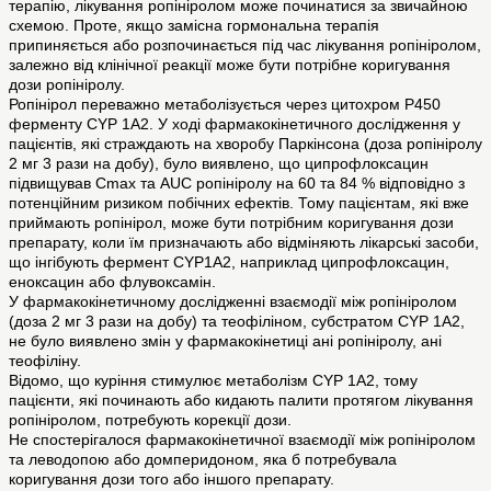
терапію, лікування ропініролом може починатися за звичайною
схемою. Проте, якщо замісна гормональна терапія
припиняється або розпочинається під час лікування ропініролом,
залежно від клінічної реакції може бути потрібне коригування
дози ропініролу.
Ропінірол переважно метаболізується через цитохром P450
ферменту CYP 1A2. У ході фармакокінетичного дослідження у
пацієнтів, які страждають на хворобу Паркінсона (доза ропініролу
2 мг 3 рази на добу), було виявлено, що ципрофлоксацин
підвищував Cmax та AUC ропініролу на 60 та 84 % відповідно з
потенційним ризиком побічних ефектів. Тому пацієнтам, які вже
приймають ропінірол, може бути потрібним коригування дози
препарату, коли їм призначають або відміняють лікарські засоби,
що інгібують фермент CYP1A2, наприклад ципрофлоксацин,
еноксацин або флувоксамін.
У фармакокінетичному дослідженні взаємодії між ропініролом
(доза 2 мг 3 рази на добу) та теофіліном, субстратом CYP 1A2,
не було виявлено змін у фармакокінетиці ані ропініролу, ані
теофіліну.
Відомо, що куріння стимулює метаболізм CYP 1A2, тому
пацієнти, які починають або кидають палити протягом лікування
ропініролом, потребують корекції дози.
Не спостерігалося фармакокінетичної взаємодії між ропініролом
та леводопою або домперидоном, яка б потребувала
коригування дози того або іншого препарату.