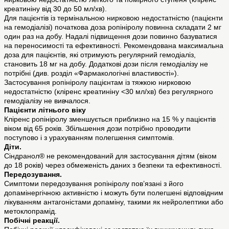
креатиніну від 30 до 50 мл/хв).
Для пацієнтів із термінальною нирковою недостатністю (пацієнти
на гемодіалізі) початкова доза ропініролу повинна складати 2 мг
один раз на добу. Надалі підвищення дози повинно базуватися
на переносимості та ефективності. Рекомендована максимальна
доза для пацієнтів, які отримують регулярний гемодіаліз,
становить 18 мг на добу. Додаткові дози після гемодіалізу не
потрібні (див. розділ «Фармакологічні властивості»).
Застосування ропініролу пацієнтам із тяжкою нирковою
недостатністю (кліренс креатиніну ˂30 мл/хв) без регулярного
гемодіалізу не вивчалося.
Пацієнти літнього віку
Кліренс ропініролу зменшується приблизно на 15 % у пацієнтів
віком від 65 років. Збільшення дози потрібно проводити
поступово і з урахуванням полегшення симптомів.
Діти.
Сіндранол® не рекомендований для застосування дітям (віком
до 18 років) через обмеженість даних з безпеки та ефективності.
Передозування.
Симптоми передозування ропініролу пов’язані з його
допамінергічною активністю і можуть бути полегшені відповідним
лікуванням антагоністами допаміну, такими як нейролептики або
метоклопрамід.
Побічні реакції.