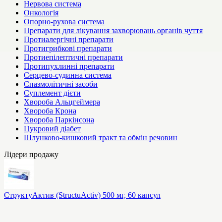
Нервова система
Онкологія
Опорно-рухова система
Препарати для лікування захворювань органів чуття
Протиалергічні препарати
Протигрибкові препарати
Протиепілептичні препарати
Протипухлинні препарати
Серцево-судинна система
Спазмолітичні засоби
Суплемент дієти
Хвороба Альцгеймера
Хвороба Крона
Хвороба Паркінсона
Цукровий діабет
Шлунково-кишковий тракт та обмін речовин
Лідери продажу
СтруктуАктив (StructuActiv) 500 мг, 60 капсул