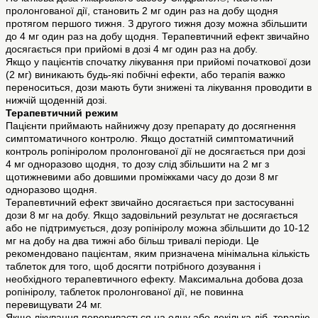
пролонгованої дії, становить 2 мг один раз на добу щодня
протягом першого тижня. З другого тижня дозу можна збільшити
до 4 мг один раз на добу щодня. Терапевтичний ефект звичайно
досягається при прийомі в дозі 4 мг один раз на добу.
Якщо у пацієнтів спочатку лікування при прийомі початкової дози
(2 мг) виникають будь-які побічні ефекти, або терапія важко
переноситься, дози мають бути знижені та лікування проводити в
нижчій щоденній дозі.
Терапевтичний режим
Пацієнти приймають найнижчу дозу препарату до досягнення
симптоматичного контролю. Якщо достатній симптоматичний
контроль ропініролом пролонгованої дії не досягається при дозі
4 мг одноразово щодня, то дозу слід збільшити на 2 мг з
щотижневими або довшими проміжками часу до дози 8 мг
одноразово щодня.
Терапевтичний ефект звичайно досягається при застосуванні
дози 8 мг на добу. Якщо задовільний результат не досягається
або не підтримується, дозу ропініролу можна збільшити до 10-12
мг на добу на два тижні або більш тривалі періоди. Це
рекомендовано пацієнтам, яким призначена мінімальна кількість
таблеток для того, щоб досягти потрібного дозування і
необхідного терапевтичного ефекту. Максимальна добова доза
ропініролу, таблеток пролонгованої дії, не повинна
перевищувати 24 мг.
Якщо лікування переривається на одну або декілька діб, терапію