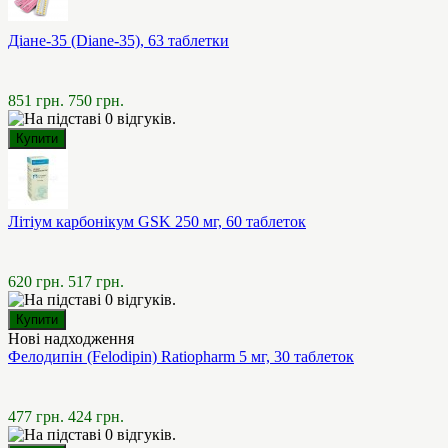
Діане-35 (Diane-35), 63 таблетки
851 грн.
750 грн.
Літіум карбонікум GSK 250 мг, 60 таблеток
620 грн.
517 грн.
Нові надходження
Фелодипін (Felodipin) Ratiopharm 5 мг, 30 таблеток
477 грн.
424 грн.