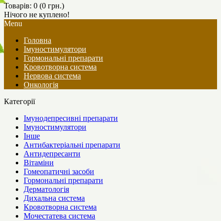
Товарів: 0 (0 грн.)
Нічого не куплено!
Menu
Головна
Імуностимулятори
Гормональні препарати
Кровотворна система
Нервова система
Онкологія
Категорії
Імунодепресивні препарати
Імуностимулятори
Інше
Антибактеріальні препарати
Антидепресанти
Вітаміни
Гомеопатичні засоби
Гормональні препарати
Дерматологія
Дихальна система
Кровотворна система
Мочестатева система