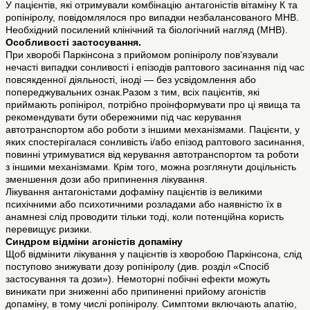
У пацієнтів, які отримували комбінацію антагоністів вітаміну К та
ропініролу, повідомлялося про випадки незбалансованого МНВ.
Необхідний посилений клінічний та біологічний нагляд (МНВ).
Особливості застосування.
При хворобі Паркінсона з прийомом ропініролу пов’язували
нечасті випадки сонливості і епізодів раптового засинання під час
повсякденної діяльності, іноді — без усвідомлення або
попереджувальних ознак.Разом з тим, всіх пацієнтів, які
приймають ропінірол, потрібно проінформувати про ці явища та
рекомендувати бути обережними під час керування
автотранспортом або роботи з іншими механізмами. Пацієнти, у
яких спостерігалася сонливість і/або епізод раптового засинання,
повинні утримуватися від керування автотранспортом та роботи
з іншими механізмами. Крім того, можна розглянути доцільність
зменшення дози або припинення лікування.
Лікування антагоністами дофаміну пацієнтів із великими
психічними або психотичними розладами або наявністю їх в
анамнезі слід проводити тільки тоді, коли потенційна користь
перевищує ризики.
Синдром відміни агоністів допаміну
Щоб відмінити лікування у пацієнтів із хворобою Паркінсона, слід
поступово знижувати дозу ропініролу (див. розділ «Спосіб
застосування та дози»). Немоторні побічні ефекти можуть
виникати при зниженні або припиненні прийому агоністів
допаміну, в тому числі ропініролу. Симптоми включають апатію,