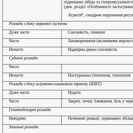
підвищене лібідо та гіперсексуальніс
(див. розділ «Особливості застосуван
Агресія*, синдром порушення регул
Розлади з боку нервової системи
Дуже часто
Сонливість, синкопе
Часто
Запаморочення (включаючи вертиго
Нечасто
Надмірна денна сонливість
Судинні розлади
Часто
Нечасто
Постуральна гіпотензія, гіпотензія
Розлади з боку шлунково-кишкового тракту (ШКТ)
Дуже часто
Нудота
Часто
Закреп, печія, блювання, біль у че
Гепатобіліарні розлади
Невідомо
Печінкові реакції, переважно збіль
Загальні розлади