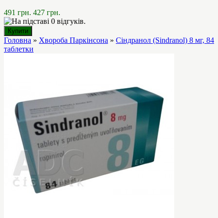
491 грн.
427 грн.
Головна
»
Хвороба Паркінсона
»
Сіндранол (Sindranol) 8 мг, 84
таблетки