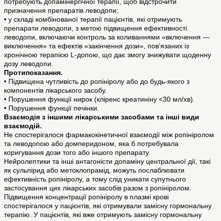
потребують допамінергічної терапії, щоб відстрочити
призначення препаратів леводопи;
• у складі комбінованої терапії пацієнтів, які отримують
препарати леводопи, з метою підвищення ефективності
леводопи, включаючи контроль за коливаннями «включення —
виключення» та ефектів «закінчення дози», пов’язаних із
хронічною терапією L-допою, що дає змогу знижувати щоденну
дозу леводопи.
Протипоказання.
• Підвищена чутливість до ропініролу або до будь-якого з
компонентів лікарського засобу.
• Порушення функції нирок (кліренс креатиніну <30 мл/хв).
• Порушення функції печінки.
Взаємодія з іншими лікарськими засобами та інші види
взаємодій.
Не спостерігалося фармакокінетичної взаємодії між ропініролом
та леводопою або домперидоном, яка б потребувала
коригування дози того або іншого препарату.
Нейролептики та інші антагоністи допаміну центральної дії, такі
як сульпірид або метоклопрамід, можуть послаблювати
ефективність ропініролу, а тому слід уникати супутнього
застосування цих лікарських засобів разом з ропініролом.
Підвищення концентрації ропініролу в плазмі крові
спостерігалося у пацієнтів, які отримували замісну гормональну
терапію. У пацієнтів, які вже отримують замісну гормональну