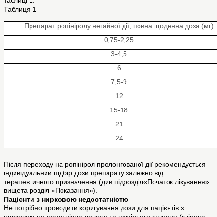
таблиці 1.
Таблиця 1
Препарат ропініролу негайної дії, повна щоденна доза (мг)
0,75-2,25
3-4,5
6
7,5-9
12
15-18
21
24
Після переходу на ропінірол пролонгованої дії рекомендується
індивідуальний підбір дози препарату залежно від
терапевтичного призначення (див.підрозділ«Початок лікування»
вищета розділ «Показання»).
Пацієнти з нирковою недостатністю
Не потрібно проводити коригування дози для пацієнтів з
нирковою недостатністю легкого та помірного ступеня (кліренс