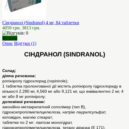
Сіндранол (Sindranol) 4 мг, 84 таблетки
4059 грн.
3813 грн.
Купити
Опис
Відгуки (1)
СІНДРАНОЛ (SINDRANOL)
Склад:
діюча речовина:
ропініролу гідрохлорид (ropinirole);
1 таблетка пролонгованої дії містить ропініролу гідрохлориду в
кількості 2,280 мг, 4,560 мг або 9,121 мг, що еквівалентно 2 мг, 4
мг або 8 мг ропініролу;
допоміжні речовини:
амонійно-метакрилатний сополімер (тип В),
гідроксипропілметилцелюлоза, натрію лаурилсульфат,
коповідон, магнію стеарат;
таблетки по 2 мг: лактози моногідрат,
гідроксипропілметилцелюлоза, титану діоксид (Е 171),