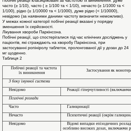
Побічні реакції класифіковані за частотою їх виникнення: дуже
часто (≥ 1/10), часто ( ≥ 1/100 та ˂ 1/10), нечасто (≥ 1/1000 та ˂
1/100), рідко (≥ 1/10000 та ˂ 1/1000), дуже рідко (˂ 1/10000),
невідомо (за наявними даними частоту визначити неможливо).
У межах кожної категорії побічні реакції вказані у порядку
зменшення їх серйозності.
Лікування хвороби Паркінсона.
Побічні реакції, що спостерігалися під час клінічних досліджень у
пацієнтів, які страждають на хворобу Паркінсона, при
застосуванні ропініролу таблеток, пролонгованої дії у дозах до 24
мг щоденно.
Таблиця 2
Побічні реакції та частота
Застосування як монотер
їх виникнення
З боку імунної системи
Невідомо
Реакції гіперчутливості (включаючи
Психічні розлади
Часто
Галюцинації
Нечасто
Психотичні реакції (окрім галюцин
Невідомо
Відомі випадки епізодичних розлад
особливо високих дозах, включаючи ро