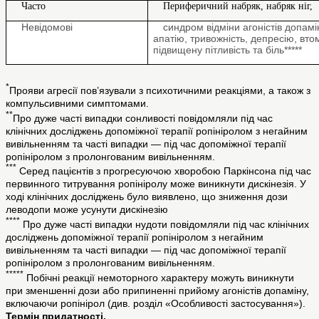
Часто
Периферичний набряк, набряк ніг,
Невідомові
синдром відміни агоністів допам
апатію, тривожність, депресію, вто
підвищену пітливість та біль*****
*
Прояви агресії пов’язували з психотичними реакціями, а також з
компульсивними симптомами.
**
Про дуже часті випадки сонливості повідомляли під час
клінічних досліджень допоміжної терапії ропініролом з негайним
вивільненням та часті випадки — під час допоміжної терапії
ропініролом з пролонгованим вивільненням.
***
Серед пацієнтів з прогресуючою хворобою Паркінсона під час
первинного титрування ропініролу може виникнути дискінезія. У
ході клінічних досліджень було виявлено, що зниження дози
леводопи може усунути дискінезію
****
Про дуже часті випадки нудоти повідомляли під час клінічних
досліджень допоміжної терапії ропініролом з негайним
вивільненням та часті випадки — під час допоміжної терапії
ропініролом з пролонгованим вивільненням.
*****
Побічні реакції немоторного характеру можуть виникнути
при зменшенні дози або припиненні прийому агоністів допаміну,
включаючи ропінірол (див. розділ «Особливості застосування»).
Термін придатності.