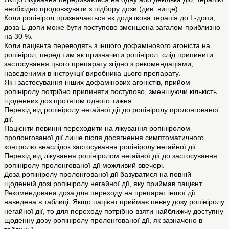
необхідно продовжувати з підбору дози (див. вище).
Коли ропінірол призначається як додаткова терапія до L-допи,
доза L-допи може бути поступово зменшена загалом приблизно
на 30 %.
Коли пацієнта переводять з іншого дофамінового агоніста на
ропінірол, перед тим як призначити ропінірол, слід припинити
застосування цього препарату згідно з рекомендаціями,
наведеними в інструкції виробника цього препарату.
Як і застосування інших дофамінових агоністів, прийом
ропініролу потрібно припиняти поступово, зменшуючи кількість
щоденних доз протягом одного тижня.
Перехід від ропініролу негайної дії до ропініролу пролонгованої
дії.
Пацієнти повинні переходити на лікування ропініролом
пролонгованої дії лише після досягнення симптоматичного
контролю внаслідок застосування ропініролу негайної дії.
Перехід від лікування ропініролом негайної дії до застосування
ропініролу пролонгованої дії можливий ввечері.
Доза ропініролу пролонгованої дії базуватися на повній
щоденній дозі ропініролу негайної дії, яку приймав пацієнт.
Рекомендована доза для переходу на препарат іншої дії
наведена в таблиці. Якщо пацієнт приймає певну дозу ропініролу
негайної дії, то для переходу потрібно взяти найближчу доступну
щоденну дозу ропініролу пролонгованої дії, як зазначено в