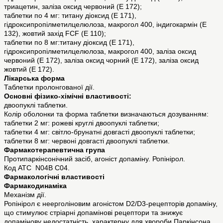
триацетин, заліза оксид червоний (Е 172);
таблетки по 4 мг: титану діоксид (Е 171),
гідроксипропілметилцелюлоза, макрогол 400, індигокармін (Е
132), жовтий захід FCF (Е 110);
таблетки по 8 мг:титану діоксид (Е 171),
гідроксипропілметилцелюлоза, макрогол 400, заліза оксид
червоний (Е 172), заліза оксид чорний (Е 172), заліза оксид
жовтий (Е 172).
Лікарська форма
Таблетки пролонгованої дії.
Основні фізико-хімічні властивості:
двоопуклі таблетки.
Колір оболонки та форма таблетки визначаються дозуванням:
таблетки 2 мг: рожеві круглі двоопуклі таблетки;
таблетки 4 мг: світло-брунатні довгасті двоопуклі таблетки;
таблетки 8 мг: червоні довгасті двоопуклі таблетки.
Фармакотерапевтична група
Протипаркінсонічний засіб, агоніст допаміну. Ропінірол.
Код АТС N04B C04.
Фармакологічні властивості
Фармакодинаміка
Механізм дії.
Ропінірол є неерголіновим агоністом D2/D3-рецепторів допаміну,
що стимулює стріарні допамінові рецептори та знижує
допамінову недостатність, характерну для хвороби Паркінсона.