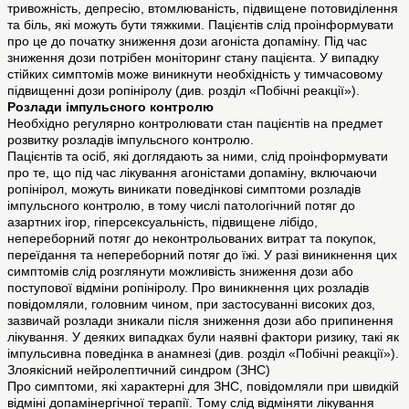
тривожність, депресію, втомлюваність, підвищене потовиділення
та біль, які можуть бути тяжкими. Пацієнтів слід проінформувати
про це до початку зниження дози агоніста допаміну. Під час
зниження дози потрібен моніторинг стану пацієнта. У випадку
стійких симптомів може виникнути необхідність у тимчасовому
підвищенні дози ропініролу (див. розділ «Побічні реакції»).
Розлади імпульсного контролю
Необхідно регулярно контролювати стан пацієнтів на предмет
розвитку розладів імпульсного контролю.
Пацієнтів та осіб, які доглядають за ними, слід проінформувати
про те, що під час лікування агоністами допаміну, включаючи
ропінірол, можуть виникати поведінкові симптоми розладів
імпульсного контролю, в тому числі патологічний потяг до
азартних ігор, гіперсексуальність, підвищене лібідо,
непереборний потяг до неконтрольованих витрат та покупок,
переїдання та непереборний потяг до їжі. У разі виникнення цих
симптомів слід розглянути можливість зниження дози або
поступової відміни ропініролу. Про виникнення цих розладів
повідомляли, головним чином, при застосуванні високих доз,
зазвичай розлади зникали після зниження дози або припинення
лікування. У деяких випадках були наявні фактори ризику, такі як
імпульсивна поведінка в анамнезі (див. розділ «Побічні реакції»).
Злоякісний нейролептичний синдром (ЗНС)
Про симптоми, які характерні для ЗНС, повідомляли при швидкій
відміні допамінергічної терапії. Тому слід відміняти лікування