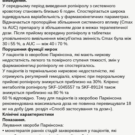
Виведення.
У середньому період виведення ропініролу з системного
кровотоку становить близько 6 годин. Спостерігається широка
індивідуальна варіабельність у фармакокінетичних параметрах.
Відзначається пропорційне збільшення системного впливу (Cmax
та AUC) препарату зі збільшенням дози в межах терапевтичної
дози. Після прийому всередину ропініролу в таблетках
уповільненого вивільнення міжсуб’єктна змінність Cmax була між
30 і 55 %, а AUC — між 40 і 70 %.
Порушення функції нирок
У пацієнтів із хворобою Паркінсона, які мають ниркову
недостатність легкого та помірного ступеня тяжкості, змін у
фармакокінетиці ропініролу не спостерігалось.
У пацієнтів із термінальною нирковою недостатністю, які
отримують регулярний гемодіаліз, кліренс при пероральному
прийомі ропініролу знижується приблизно на 30%. Кліренс
метаболітів ропініролу SKF-1045557 та SKF-89124 також
знижується приблизно на 80 % та
60 % відповідно. Тому для пацієнтів із хворобою Паркінсона
рекомендована максимальна доза не повинна перевищувати 18
мг на добу (див. розділ «Спосіб застосування та дози»).
Клінічні характеристики
Показання.
Лікування хвороби Паркінсона:
• монотерапія ранніх стадій захворювання у пацієнтів, які