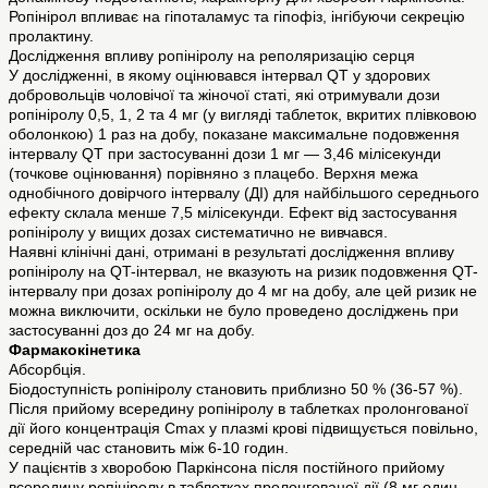
Ропінірол впливає на гіпоталамус та гіпофіз, інгібуючи секрецію
пролактину.
Дослідження впливу ропініролу на реполяризацію серця
У дослідженні, в якому оцінювався інтервал QT у здорових
добровольців чоловічої та жіночої статі, які отримували дози
ропініролу 0,5, 1, 2 та 4 мг (у вигляді таблеток, вкритих плівковою
оболонкою) 1 раз на добу, показане максимальне подовження
інтервалу QT при застосуванні дози 1 мг — 3,46 мілісекунди
(точкове оцінювання) порівняно з плацебо. Верхня межа
однобічного довірчого інтервалу (ДІ) для найбільшого середнього
ефекту склала менше 7,5 мілісекунди. Ефект від застосування
ропініролу у вищих дозах систематично не вивчався.
Наявні клінічні дані, отримані в результаті дослідження впливу
ропініролу на QT-інтервал, не вказують на ризик подовження QT-
інтервалу при дозах ропініролу до 4 мг на добу, але цей ризик не
можна виключити, оскільки не було проведено досліджень при
застосуванні доз до 24 мг на добу.
Фармакокінетика
Абсорбція.
Біодоступність ропініролу становить приблизно 50 % (36-57 %).
Після прийому всередину ропініролу в таблетках пролонгованої
дії його концентрація Сmax у плазмі крові підвищується повільно,
середній час становить між 6-10 годин.
У пацієнтів з хворобою Паркінсона після постійного прийому
всередину ропініролу в таблетках пролонгованої дії (8 мг один