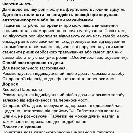
Фертильність
Дані щодо впливу ропініролу на фертильність людини відсутні.
Здатність впливати на швидкість реакції при керуванні
автотранспортом або іншими механізмами.
Пацієнтів потрібно попередити про можливість виникнення
сонливості та запаморочення на початку лікування. Пацієнтам,
які лікуються ропініролом та відчувають сонливість та/або мають
епізоди раптового засинання, слід утримуватися від керування
автомобілем та діяльності, під час якої порушення уваги може
становити ризик серйозного травмування або смерті для них
самих або оточуючих (див. розділ «Особливості застосування»).
Спосіб застосування та дози.
Для перорального застосування.
Рекомендується індивідуальний підбір дози лікарського засобу
Сіндранол® відповідно до ефективності та переносимості.
Дорослі
Хвороба Паркінсона
Рекомендується індивідуальний підбір дози лікарського засобу
залежно від ефективності та переносимості.
Сіндранол® слід застосовувати одноразово, в однаковий час
щоденно, незалежно від прийому їжі. Таблетки слід ковтати
цілими, не розжовуючи. Таблетки не можна ділити навпіл, а
також вони не призначені для подрібнення.
Початок лікування
Початкова доза лікарського засобу Сіндранол®, таблетки