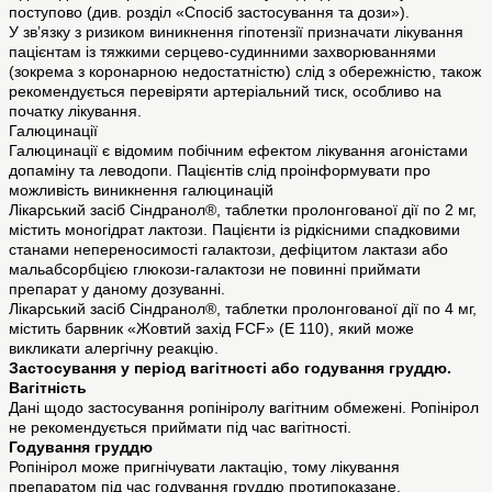
поступово (див. розділ «Спосіб застосування та дози»).
У зв’язку з ризиком виникнення гіпотензії призначати лікування
пацієнтам із тяжкими серцево-судинними захворюваннями
(зокрема з коронарною недостатністю) слід з обережністю, також
рекомендується перевіряти артеріальний тиск, особливо на
початку лікування.
Галюцинації
Галюцинації є відомим побічним ефектом лікування агоністами
допаміну та леводопи. Пацієнтів слід проінформувати про
можливість виникнення галюцинацій
Лікарський засіб Сіндранол®, таблетки пролонгованої дії по 2 мг,
містить моногідрат лактози. Пацієнти із рідкісними спадковими
станами непереносимості галактози, дефіцитом лактази або
мальабсорбцією глюкози-галактози не повинні приймати
препарат у даному дозуванні.
Лікарський засіб Сіндранол®, таблетки пролонгованої дії по 4 мг,
містить барвник «Жовтий захід FCF» (Е 110), який може
викликати алергічну реакцію.
Застосування у період вагітності або годування груддю.
Вагітність
Дані щодо застосування ропініролу вагітним обмежені. Ропінірол
не рекомендується приймати під час вагітності.
Годування груддю
Ропінірол може пригнічувати лактацію, тому лікування
препаратом під час годування груддю протипоказане.