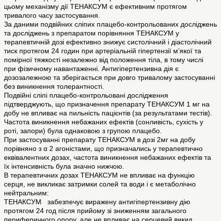
цьому механізму дії ТЕНАКСУМ є ефективним протягом
тривалого часу застосування.
За даними подвійних сліпих плацебо-контрольованих досліджень
та досліджень з препаратом порівняння ТЕНАКСУМ у
терапевтичній дозі ефективно знижує систолічний і діастолічний
тиск протягом 24 годин при артеріальній гіпертензії м’якої та
помірної тяжкості незалежно від положення тіла, в тому числі
при фізичному навантаженні. Антигіпертензивна дія є
дозозалежною та зберігається при довго тривалому застосуванні
без виникнення толерантності.
Подвійні сліпі плацебо-контрольовані дослідження
підтверджують, що призначення препарату ТЕНАКСУМ 1 мг на
добу не впливає на пильність пацієнтів (за результатами тестів).
Частота виникнення небажаних ефектів (сонливість, сухість у
роті, запори) була однаковою з групою плацебо.
При застосуванні препарату ТЕНАКСУМ в дозі 2мг на добу
порівняно з α 2 агоністами, що призначались у терапевтично
еквівалентних дозах, частота виникнення небажаних ефектів та
їх інтенсивність була значно нижчою.
В терапевтичних дозах ТЕНАКСУМ не впливає на функцію
серця, не викликає затримки солей та води і є метаболічно
нейтральним:
ТЕНАКСУМ забезпечує виражену антигіпертензивну дію
протягом 24 год після прийому зі зниженням загального
периферичного опору, але не впливає на серцевий викид.