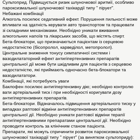
Сультоприд. Підвищується ризик шлуночкової аритмії, особливо
пароксизмальної шлуночкової тахікардії типу " пірует".
Небажані комбінації
Алкоголь посилює седативний ефект. Порушення пильності може
впливати на здатність керувати авто транспортом та працювати
зі складними механізмами. Необхідно уникати вживання
алкогольних напоїв та лікарських засобів, що містять спирт.
Бета-блокатори, що призначаються пацієнтам із серцевою
недостатністю (бісопролол, карведілол, метопролол).
Центральне зниження тонусу симпатичної системи і
вазодилататорний ефект антигіпертензивних препаратів
центральної дії може бути шкідливим для пацієнтів з серцевою
недостатністю, які приймають одночасно бета-блокатори та
вазодилататори.
Комбінації, які потребують уваги
Баклофен посилює антигіпертензивну дію; необхідно контролю
вати артеріальний тиск і при необхідності коригувати дозу
антигіпертензивних препаратів.
Бета-блокатори. Відзначалось підвищення артеріального тиску у
випадках раптової відміни антигіпертензивних препаратів
центральної дії. Необхідно уникати раптової відміни терапії
антигіпертензивними препаратами центральної дії. Необхідно
проводити контроль за клінічним станом пацієнта.
Препарати, які можуть спричинити розвиток пароксизмальної
шлуночкової тахікардії типу " пірует" (за винятком сультоприду):