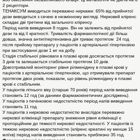
2 рецептори.
ТЕНАКСУМ виводиться переважно нирками: 65% від прийнятої
дози виводиться з сечею в незмінному вигляді. Нирковий кліренс
складає дві третини від загального кліренсу.
Період напів виведення 8 годин. Він не залежить від прийнятої
дози та від її кратності. Тривалість фармакологічної дії більш
довша, значна антигіпертензивна дія триває протягом 24 год
після прийому препарату у пацієнтів з артеріальної гіпертензією
при застосуванні дози 1 мг на добу.
Стадія стабільної рівноваги в плазмі крові досягається протягом
3 днів та залишається стабільною протягом 10 днів.
Довготривалий моніторинг рівня рілменідину в плазмі крові у
пацієнтів з артеріальною гіпертензією, що отримували препарат
протягом двох років, показали, що рівень рілменідину в плазмі
крові є стабільним.
У пацієнтів літнього віку (старше 70 років) період напів виведення
становить 12 год (за даними фармакокінетичних досліджень).
У пацієнтів з печінковою недостатністю період напів виведення
становить 11 год.
У пацієнтів з нирковою недостатністю внаслідок переважно
ниркової елімінації препарату зниження рівня елімінації є
пропорційним до тяжкості ниркової недостатності. У пацієнтів із
тяжкою нирковою недостатністю (кліренс креатині ну менше 15
мл/хв) період напів виведення становить приблизно 35 год.