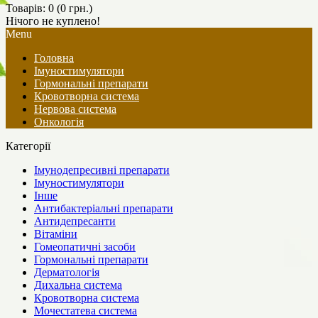
Товарів: 0 (0 грн.)
Нічого не куплено!
Menu
Головна
Імуностимулятори
Гормональні препарати
Кровотворна система
Нервова система
Онкологія
Категорії
Імунодепресивні препарати
Імуностимулятори
Інше
Антибактеріальні препарати
Антидепресанти
Вітаміни
Гомеопатичні засоби
Гормональні препарати
Дерматологія
Дихальна система
Кровотворна система
Мочестатева система