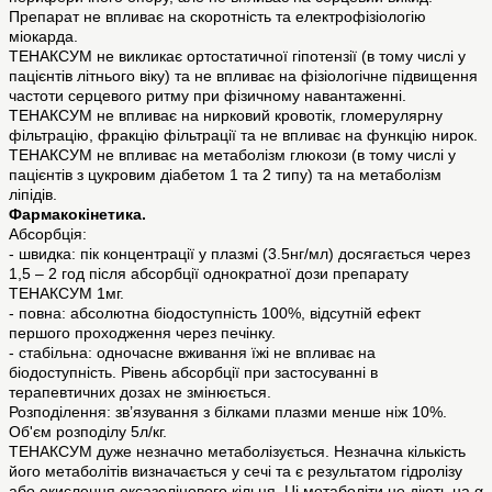
Препарат не впливає на скоротність та електрофізіологію
міокарда.
ТЕНАКСУМ не викликає ортостатичної гіпотензії (в тому числі у
пацієнтів літнього віку) та не впливає на фізіологічне підвищення
частоти серцевого ритму при фізичному навантаженні.
ТЕНАКСУМ не впливає на нирковий кровотік, гломерулярну
фільтрацію, фракцію фільтрації та не впливає на функцію нирок.
ТЕНАКСУМ не впливає на метаболізм глюкози (в тому числі у
пацієнтів з цукровим діабетом 1 та 2 типу) та на метаболізм
ліпідів.
Фармакокінетика.
Абсорбція:
- швидка: пік концентрації у плазмі (3.5нг/мл) досягається через
1,5 – 2 год після абсорбції однократної дози препарату
ТЕНАКСУМ 1мг.
- повна: абсолютна біодоступність 100%, відсутній ефект
першого проходження через печінку.
- стабільна: одночасне вживання їжі не впливає на
біодоступність. Рівень абсорбції при застосуванні в
терапевтичних дозах не змінюється.
Розподілення: зв’язування з білками плазми менше ніж 10%.
Об'єм розподілу 5л/кг.
ТЕНАКСУМ дуже незначно метаболізується. Незначна кількість
його метаболітів визначається у сечі та є результатом гідролізу
або окислення оксазолінового кільця. Ці метаболіти не діють на α