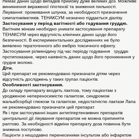
Немає даних щодо випадків прийому дуже великих доз. Можливе
виникнення вираженої гіпотензії та зниження пильності.
Лікування: промивання шлунка, за необхідності призначення
симпатоміметиків. ТЕНАКСУМ незначно піддається діалізу.
Застосування у період вагітності або годування груддю.
Вагітним жінкам необхідно уникати застосування препарату
ТЕНАКСУМ через відсутність клінічних даних щодо його
безпечності. В експериментальних дослідженнях не було
виявлено тератогенного або ембріо токсичного ефекту.
Застосування рілменідину під час періоду годування груддю
протипоказане, через наявність даних щодо його проникнення у
грудне молоко.
Діти.
Цей препарат не рекомендовано призначати дітям через
відсутність досліджень у таких групах пацієнтів.
Особливості застосування.
До складу препарату входить лактоза, тому пацієнтам з
уродженою непереносимістю галактози, синдромом
мальабсорбції глюкози та галактози, недостатністю лактази Лапа
не рекомендовано призначати цей препарат.
Як і при застосуванні інших антигіпертензивних препаратів
центральної дії лікування препаратом не можна припиняти
раптово. За необхідності відміни препарату доза повинна бути
знижена поступово.
Пацієнти з нещодавно перенесеними інсультом або інфарктом