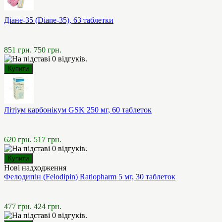
Діане-35 (Diane-35), 63 таблетки
851 грн.
750 грн.
Літіум карбонікум GSK 250 мг, 60 таблеток
620 грн.
517 грн.
Нові надходження
Фелодипін (Felodipin) Ratiopharm 5 мг, 30 таблеток
477 грн.
424 грн.