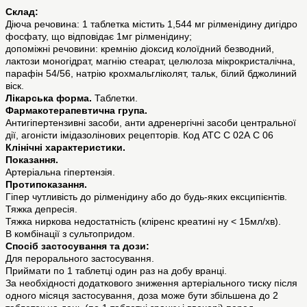
Склад:
Діюча речовина: 1 таблетка містить 1,544 мг рілменідину дигідро
фосфату, що відповідає 1мг рілменідину;
допомiжнi речовини: кремнію діоксид колоїдний безводний,
лактози моногідрат, магнію стеарат, целюлоза мікрокристалічна,
парафін 54/56, натрію крохмальгліколят, тальк, білий бджолиний
віск.
Лікарська форма.
Таблетки.
Фармакотерапевтична група.
Антигіпертензивні засоби, анти адренергічні засоби центральної
дії, агоністи імідазолінових рецепторів. Код АТС С 02А С 06
Клінічні характеристики.
Показання.
Артеріальна гіпертензія.
Протипоказання.
Гіпер чутливість до рілменідину або до будь-яких ексципієнтів.
Тяжка депресія.
Тяжка ниркова недостатність (кліренс креатині ну < 15мл/хв).
В комбінації з сультопридом.
Спосіб застосування та дози:
Для перорального застосування.
Приймати по 1 таблетці один раз на добу вранці.
За необхідності додаткового зниження артеріального тиску після
одного місяця застосування, доза може бути збільшена до 2