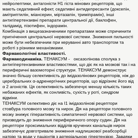
нейролептики, антагоністи H1 гіста мінових рецепторів, що
мають седативний ефект, седативні антидепресанти (доксепін,
амітриптилін, міансерин, міртазапін, триміпрамін), інші
антигіпертензивні препарати центральної дії, баклофен,
талідамід, пізотифен, індорамін.
Комбінація з вищезазначеними препаратами може спричинити
пригнічення центральної нервової системи. Зниження пильності
може бути небезпечним при керуванні авто транспортом та
роботі з різними механізмами.
Фармакологiчнi властивостi.
Фармакодинаміка.
ТЕНАКСУМ - оксазолінова сполука з
антигіпертензивними властивостями, що діє як на мозкові так і на
периферичні вазомоторні структури. ТЕНАКСУМ демонструє
значно більшу селективність до імідазолінових рецепторів, ніж до
церебральних α-адренергічних рецепторів, що відрізняє його від
α 2 агоністів. Ця селективність забезпечує меншу кількість таких
небажаних ефектів, як сонливість, сухість у роті, синдром
відміни.
ТЕНАКСУМ селективно діє на I1 імідазолінові рецептори
стовбура головного мозку та нирок. Дія на рецептори головного
мозку знижує гіперактивність симпатичної нервової системи, що
призводить до зниження периферичного опору судин. Дія на
рецептори проксимальних відділів кручених канальців нирок
забезпечує довготривале зниження надлишкової реабсорбції
натрію та води у пацієнтів з артеріальною гіпертензією. Завдяки