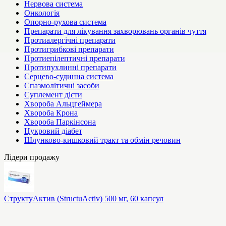
Нервова система
Онкологія
Опорно-рухова система
Препарати для лікування захворювань органів чуття
Протиалергічні препарати
Протигрибкові препарати
Протиепілептичні препарати
Протипухлинні препарати
Серцево-судинна система
Спазмолітичні засоби
Суплемент дієти
Хвороба Альцгеймера
Хвороба Крона
Хвороба Паркінсона
Цукровий діабет
Шлунково-кишковий тракт та обмін речовин
Лідери продажу
СтруктуАктив (StructuActiv) 500 мг, 60 капсул