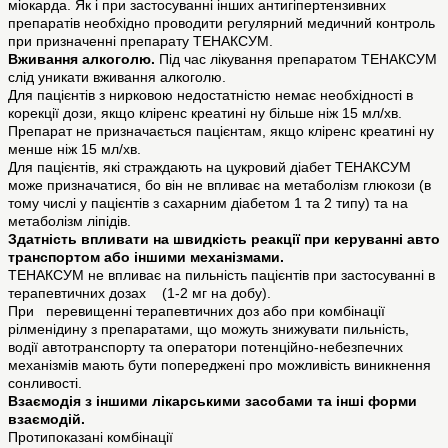
міокарда. Як і при застосуванні інших антигіпертензивних
препаратів необхідно проводити регулярний медичний контроль
при призначенні препарату ТЕНАКСУМ.
Вживання алкоголю.
Під час лікування препаратом ТЕНАКСУМ
слід уникати вживання алкоголю.
Для пацієнтів з нирковою недостатністю немає необхідності в
корекції дози, якщо кліренс креатині ну більше ніж 15 мл/хв.
Препарат не призначається пацієнтам, якщо кліренс креатині ну
менше ніж 15 мл/хв.
Для пацієнтів, які страждають на цукровий діабет ТЕНАКСУМ
може призначатися, бо він не впливає на метаболізм глюкози (в
тому числі у пацієнтів з сахарним діабетом 1 та 2 типу) та на
метаболізм ліпідів.
Здатність впливати на швидкість реакції при керуванні авто
транспортом або іншими механізмами.
ТЕНАКСУМ не впливає на пильність пацієнтів при застосуванні в
терапевтичних дозах (1-2 мг на добу).
При перевищенні терапевтичних доз або при комбінації
рілменідину з препаратами, що можуть знижувати пильність,
водії автотранспорту та оператори потенційно-небезпечних
механізмів мають бути попереджені про можливість виникнення
сонливості.
Взаємодія з іншими лікарськими засобами та інші форми
взаємодій.
Протипоказані комбінації