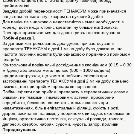
таблеток на день (по 1 таблетці зранку і ввечері) перед
прийомом їжі.
Завдяки добрій переносимості ТЕНАКСУМ може призначатися
пацієнтам літнього віку і хворим на цукровий діабет.
Для пацієнтів з нирковою недостатністю немає необхідності в
корекції дози якщо кліренс креатині ну більше ніж 15мл/хв.
Препарат призначається для довго тривалого застосування.
Побічні реакції.
За даними контрольованих досліджень при застосуванні
препарату ТЕНАКСУМ в дозі 1 мг на добу було доказано, що
частота побічних ефектів була однаковою порівняно з прийомом
плацебо.
Контрольовані порівняльні дослідження з клонідином (0.15 – 0.30
мг/день) або альфа метил допою (500 – 1000 мг/день)
продемонстрували, що частота побічних ефектів при
застосуванні препарату ТЕНАКСУМ в дозі 2 мг на добу є значно
нижчою, ніж при прийомі препаратів порівняння.
Побічні ефекти при прийомі препарату в терапевтичних дозах є
рідкими, не тяжкими і тимчасовими: астенія, прискорене
серцебиття, безсоння, сонливість, втомлюваність при
навантаженнях, біль в епігастральній ділянці, сухість в роті,
діарея, висипання на шкірі; у поодиноких випадках охолодження
кінцівок, ортостатична гіпотензія, сексуальні розлади, тривога,
депресія, свербіж, набряк, судоми, нудота, запор, приливи.
Передозування.