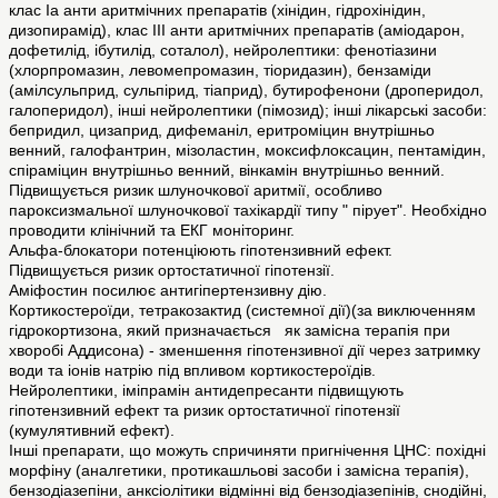
клас Іа анти аритмічних препаратів (хінідин, гідрохінідин,
дизопирамід), клас ІІІ анти аритмічних препаратів (аміодарон,
дофетилід, ібутилід, соталол), нейролептики: фенотіазини
(хлорпромазин, левомепромазин, тіоридазин), бензаміди
(амілсульприд, сульпірид, тіаприд), бутирофенони (дроперидол,
галоперидол), інші нейролептики (пімозид); інші лікарські засоби:
бепридил, цизаприд, дифеманіл, еритроміцин внутрішньо
венний, галофантрин, мізоластин, моксифлоксацин, пентамідин,
спіраміцин внутрішньо венний, вінкамін внутрішньо венний.
Підвищується ризик шлуночкової аритмії, особливо
пароксизмальної шлуночкової тахікардії типу " пірует". Необхідно
проводити клінічний та ЕКГ моніторинг.
Альфа-блокатори потенціюють гіпотензивний ефект.
Підвищується ризик ортостатичної гіпотензії.
Аміфостин посилює антигіпертензивну дію.
Кортикостероїди, тетракозактид (системної дії)(за виключенням
гідрокортизона, який призначається як замісна терапія при
хворобі Аддисона) - зменшення гіпотензивної дії через затримку
води та іонів натрію під впливом кортикостероїдів.
Нейролептики, іміпрамін антидепресанти підвищують
гіпотензивний ефект та ризик ортостатичної гіпотензії
(кумулятивний ефект).
Інші препарати, що можуть спричиняти пригнічення ЦНС: похідні
морфіну (аналгетики, протикашльові засоби і замісна терапія),
бензодіазепіни, анксіолітики відмінні від бензодіазепінів, снодійні,