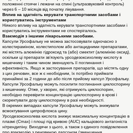
положенні стоячи і лежачи на спині (ультразвуковий контроль)
через 6 – 10 місяців від початку лікування.
Вплив на здатність керувати транспортними засобами і
користуватись інструментами
Ніякого впливу на здатність керувати транспортними засобами і
користуватись інструментами не спостерігалось.
Взаємодія з іншими лікарськими засобами.
Капсули Урсофальку не можна застосовувати одночасно з
колестираміном, колестиполом або антацидними препаратами,
які містять алюмінію гідроксид та (або) смектит (алюмінію оксид),
оскільки ці препарати зв’язують урсодезоксихолеву кислоту в
кишечнику і таким чином зменшують її поглинання і
ефективність. Якщо ж застосування препаратів, що містять одну
з цих речовин, все ж є необхідним, їх потрібно приймати
принаймні за 2 години до або після прийому капсул Урсофальку.
Капсули Урсофальку можуть посилити поглинання циклоспорину
з кишечнику. Отже, у хворих, які отримують циклоспорин,
необхідно перевірити концентрацію циклоспорину в крові і
скоректувати дозу циклоспорину в разі необхідності.
В окремих випадках капсули Урсофальку можуть знижувати
всмоктування ципрофлокса цину.
Урсодезоксихолева кислота знижує максимальну концентрацію в
плазмі (Сmax) і площі під кривою (AUC) кальцієвого антагоніста
нітрендипіну. Виходячи з цього, а також з єдиного повідомлення
про взаємодію з речовиною дапсоном (зменшення