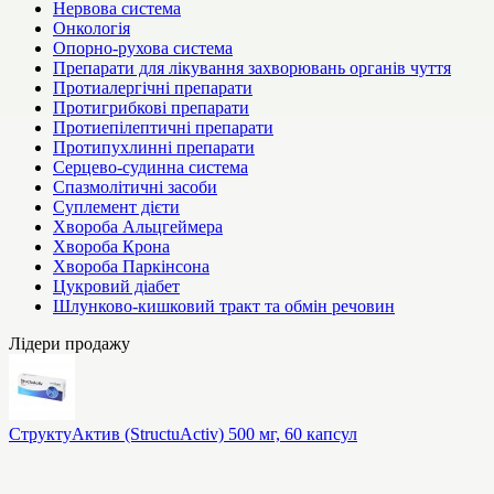
Нервова система
Онкологія
Опорно-рухова система
Препарати для лікування захворювань органів чуття
Протиалергічні препарати
Протигрибкові препарати
Протиепілептичні препарати
Протипухлинні препарати
Серцево-судинна система
Спазмолітичні засоби
Суплемент дієти
Хвороба Альцгеймера
Хвороба Крона
Хвороба Паркінсона
Цукровий діабет
Шлунково-кишковий тракт та обмін речовин
Лідери продажу
СтруктуАктив (StructuActiv) 500 мг, 60 капсул