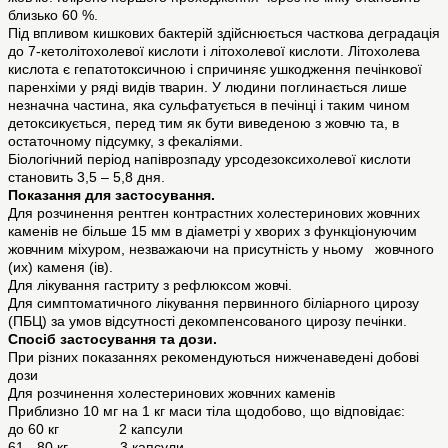
близько 60 %.
Під впливом кишкових бактерій здійснюється часткова деградація
до 7-кетолітохолевої кислоти і літохолевої кислоти. Літохолева
кислота є гепатотоксичною і спричиняє ушкодження печінкової
паренхіми у ряді видів тварин. У людини поглинається лише
незначна частина, яка сульфатується в печінці і таким чином
детоксикується, перед тим як бути виведеною з жовчю та, в
остаточному підсумку, з фекаліями.
Біологічний період напіврозпаду урсодезоксихолевої кислоти
становить 3,5 – 5,8 дня.
Показання для застосування.
Для розчинення рентген контрастних холестеринових жовчних
каменів не більше 15 мм в діаметрі у хворих з функціонуючим
жовчним міхуром, незважаючи на присутність у ньому жовчного
(их) каменя (ів).
Для лікування гастриту з рефлюксом жовчі.
Для симптоматичного лікування первинного біліарного цирозу
(ПБЦ) за умов відсутності декомпенсованого цирозу печінки.
Спосіб застосування та дози.
При різних показаннях рекомендуються нижченаведені добові
дози
Для розчинення холестеринових жовчних каменів
Приблизно 10 мг на 1 кг маси тіла щодобово, що відповідає:
до 60 кг 2 капсули
61 - 80 кг 3 капсули