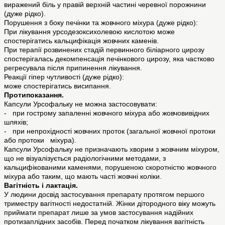
виражений біль у правій верхній частині черевної порожнини
(дуже рідко).
Порушення з боку печінки та жовчного міхура (дуже рідко):
При лікування урсодезоксихолевою кислотою може
спостерігатись кальцифікація жовчних каменів.
При терапії розвинених стадій первинного біліарного цирозу
спостерігалась декомпенсація печінкового цирозу, яка частково
регресувала після припинення лікування.
Реакції гіпер чутливості (дуже рідко):
може спостерігатись висипання.
Протипоказання.
Капсули Урсофальку не можна застосовувати:
- при гострому запаленні жовчного міхура або жовчовивідних
шляхів;
- при непрохідності жовчних проток (загальної жовчної протоки
або протоки міхура).
Капсули Урсофальку не призначають хворим з жовчним міхуром,
що не візуалізується радіологічними методами, з
кальцифікованими каменями, порушеною скоротністю жовчного
міхура або таким, що мають часті жовчні коліки.
Вагітність і лактація.
У людини досвід застосування препарату протягом першого
триместру вагітності недостатній. Жінки дітородного віку можуть
приймати препарат лише за умов застосування надійних
протизаплідних засобів. Перед початком лікування вагітність