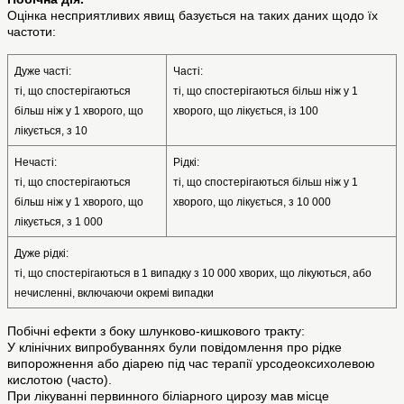
Оцінка несприятливих явищ базується на таких даних щодо їх
частоти:
Дуже часті:
Часті:
ті, що спостерігаються 
ті, що спостерігаються більш ніж у 1 
більш ніж у 1 хворого, що 
хворого, що лікується, із 100
лікується, з 10
Нечасті:
Рідкі:
ті, що спостерігаються 
ті, що спостерігаються більш ніж у 1 
більш ніж у 1 хворого, що 
хворого, що лікується, з 10 000
лікується, з 1 000
Дуже рідкі:
ті, що спостерігаються в 1 випадку з 10 000 хворих, що лікуються, або 
нечисленні, включаючи окремі випадки
Побічні ефекти з боку шлунково-кишкового тракту:
У клінічних випробуваннях були повідомлення про рідке
випорожнення або діарею під час терапії урсодеоксихолевою
кислотою (часто).
При лікуванні первинного біліарного цирозу мав місце