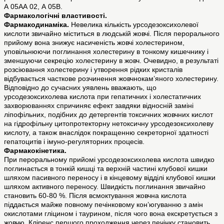
А 05АА 02, А 05В.
Фармакологічні властивості.
Фармакодинаміка.
Невелика кількість урсодезоксихолевої
кислоти звичайно міститься в людській жовчі. Після перорального
прийому вона знижує насиченість жовчі холестерином,
уповільнюючи поглинання холестерину в тонкому кишечнику і
зменшуючи секрецію холестерину в жовч. Очевидно, в результаті
розсіювання холестерину і утворення рідких кристалів
відбувається часткове розчинення жовчнокам’яного холестерину.
Відповідно до сучасних уявлень вважають, що
урсодезоксихолева кислота при гепатичних і холестатичних
захворюваннях спричиняє ефект завдяки відносній заміні
ліпофільних, подібних до детергентів токсичних жовчних кислот
на гідрофільну цитопротекторну нетоксичну урсодезоксихолеву
кислоту, а також внаслідок покращенню секреторної здатності
гепатоцитів і імуно-регуляторних процесів.
Фармакокінетика.
При пероральному прийомі урсодезоксихолева кислота швидко
поглинається в тонкій кишці та верхній частині клубової кишки
шляхом пасивного переносу і в кінцевому відділі клубової кишки
шляхом активного переносу. Швидкість поглинання звичайно
становить 60-80 %. Після всмоктування жовчна кислота
піддається майже повному печінковому кон’югуванню з амін
окислотами гліцином і таурином, після чого вона екскретується з
жовчю. Кліренс першого проходження через печінку становить