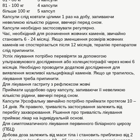
81 - 100 кг 4 капсули
більше 100 кг 5 капсул
Капсули слід ковтати цілими 1 раз на добу, запиваючи
невеликою кількістю рідини, ввечері перед сном.
Капсули необхідно застосовувати регулярно.
Час, необхідний для розчинення жовчних каменів, звичайно
становить 6 - 24 місяці. Якщо зменшення розмірів жовчних
каменів не спостерігається після 12 місяців, терапію препаратом
слід припинити.
Успіх лікування потрібно перевіряти за допомогою
ультразвукового дослідження або холецистографії через кожні 6
місяців. Необхідно проводити додаткові дослідження для
виявлення можливої кальцифікації каменів. Якщо це трапилось,
лікування треба припинити.
Для лікування гастриту з рефлюксом жовчі
Приймати щодобово одну капсулу, запиваючи її невеликою
кількістю рідини, ввечері перед сном.
Капсули Урсофальку звичайно потрібно приймати протягом 10 –
14 днів. Як правило, тривалість застосування залежить від
перебігу захворювання. Рішення про тривалість лікування
приймає лікар на індивідуальній основі.
Для симптоматичного лікування первинного біліарного цирозу
(ПБЦ)
Добова доза залежить від маси тіла і становить приблизно від 2