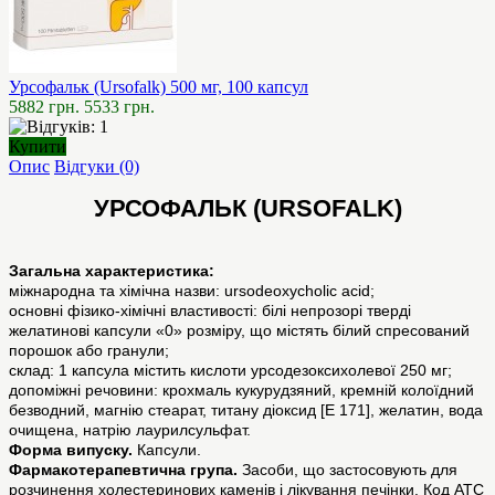
Урсофальк (Ursofalk) 500 мг, 100 капсул
5882 грн.
5533 грн.
Купити
Опис
Відгуки (0)
УРСОФАЛЬК (URSOFALK)
Загальна характеристика:
міжнародна та хімічна назви: ursodeoxycholic acid;
основні фізико-хімічні властивості: білі непрозорі тверді
желатинові капсули «0» розміру, що містять білий спресований
порошок або гранули;
склад: 1 капсула містить кислоти урсодезоксихолевої 250 мг;
допоміжні речовини: крохмаль кукурудзяний, кремній колоїдний
безводний, магнію стеарат, титану діоксид [E 171], желатин, вода
очищена, натрію лаурилсульфат.
Форма випуску.
Капсули.
Фармакотерапевтична група.
Засоби, що застосовують для
розчинення холестеринових каменів і лікування печінки. Код АТС