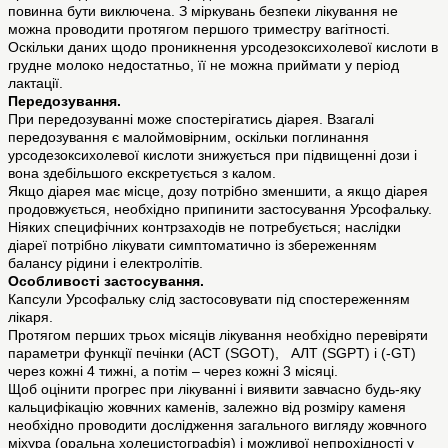
повинна бути виключена. З міркувань безпеки лікування не
можна проводити протягом першого триместру вагітності.
Оскільки даних щодо проникнення урсодезоксихолевої кислоти в
грудне молоко недостатньо, її не можна приймати у період
лактації.
Передозування.
При передозуванні може спостерігатись діарея. Взагалі
передозування є малоймовірним, оскільки поглинання
урсодезоксихолевої кислоти знижується при підвищенні дози і
вона здебільшого екскретується з калом.
Якщо діарея має місце, дозу потрібно зменшити, а якщо діарея
продовжується, необхідно припинити застосування Урсофальку.
Ніяких специфічних контрзаходів не потребується; наслідки
діареї потрібно лікувати симптоматично із збереженням
балансу рідини і електролітів.
Особливості застосування.
Капсули Урсофальку слід застосовувати під спостереженням
лікаря.
Протягом перших трьох місяців лікування необхідно перевіряти
параметри функції печінки (АСТ (SGOT), АЛТ (SGPT) i (-GT)
через кожні 4 тижні, а потім – через кожні 3 місяці.
Щоб оцінити прогрес при лікуванні і виявити завчасно будь-яку
кальцифікацію жовчних каменів, залежно від розміру каменя
необхідно проводити дослідження загального вигляду жовчного
міхура (оральна холецистографія) і можливої непрохідності у