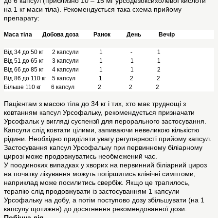
до 6 капсул (приблизно 10 – 15 мг урсодезоксихолевої кислоти
на 1 кг маси тіла). Рекомендується така схема прийому
препарату:
Маса тіла Добова доза Ранок День Вечір
Від 34 до 50 кг 2 капсули 1 - 1
Від 51 до 65 кг 3 капсули 1 1 1
Від 66 до 85 кг 4 капсули 1 1 2
Від 86 до 110 кг 5 капсул 1 2 2
Більше 110 кг 6 капсул 2 2 2
Пацієнтам з масою тіла до 34 кг і тих, хто має труднощі з
ковтанням капсул Урсофальку, рекомендується призначати
Урсофальк у вигляді суспензії для перорального застосування.
Капсули слід ковтати цілими, запиваючи невеликою кількістю
рідини. Необхідно приділяти увагу регулярності прийому капсул.
Застосування капсул Урсофальку при первинному біліарному
цирозі може продовжуватись необмежений час.
У поодиноких випадках у хворих на первинний біліарний цироз
на початку лікування можуть погіршитись клінічні симптоми,
наприклад може посилитись свербіж. Якщо це трапилось,
терапію слід продовжувати із застосуванням 1 капсули
Урсофальку на добу, а потім поступово дозу збільшувати (на 1
капсулу щотижня) до досягнення рекомендованної дози.
Побічна дія.