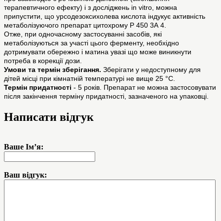
терапевтичного ефекту) і з досліджень in vitro, можна
припустити, що урсодезоксихолева кислота індукує активність
метаболізуючого препарат цитохрому Р 450 3А 4.
Отже, при одночасному застосуванні засобів, які
метаболізуються за участі цього ферменту, необхідно
дотримувати обережно і матина увазі що може виникнути
потреба в корекції дози.
Умови та термін зберігання.
Зберігати у недоступному для
дітей місці при кімнатній температурі не вище 25 °С.
Термін придатності
- 5 років. Препарат не можна застосовувати
після закінчення терміну придатності, зазначеного на упаковці.
Написати відгук
Ваше Ім’я:
Ваш відгук: