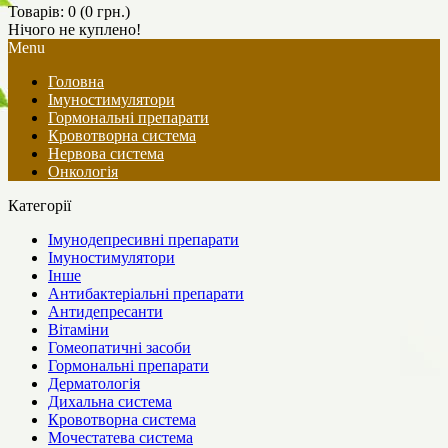
Товарів: 0 (0 грн.)
Нічого не куплено!
Menu
Головна
Імуностимулятори
Гормональні препарати
Кровотворна система
Нервова система
Онкологія
Категорії
Імунодепресивні препарати
Імуностимулятори
Інше
Антибактеріальні препарати
Антидепресанти
Вітаміни
Гомеопатичні засоби
Гормональні препарати
Дерматологія
Дихальна система
Кровотворна система
Мочестатева система