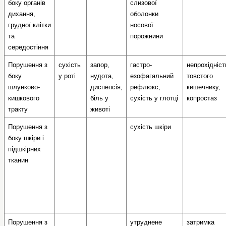
боку органів 
слизової 
дихання, 
оболонки 
грудної клітки 
носової 
та   
порожнини
середостіння
Порушення з 
сухість 
запор,
гастро-
непрохідність
боку 
у роті
нудота,
езофагальний 
товстого 
шлунково-
диспепсія,
рефлюкс,
кишечнику,
кишкового 
біль у 
сухість у глотці
копростаз
тракту
животі
Порушення з 
сухість шкіри
боку шкіри і 
підшкірних 
тканин
Порушення з 
утруднене 
затримка 