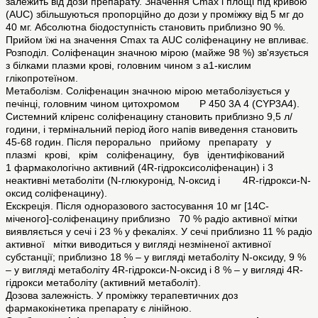
залежить від дози препарату. Значення Cmаx і площі під кривою
(AUC) збільшуються пропорційно до дози у проміжку від 5 мг до
40 мг. Абсолютна біодоступність становить приблизно 90 %.
Прийом їжі на значення Cmаx та AUC соліфенацину не впливає.
Розподіл. Соліфенацин значною мірою (майже 98 %) зв'язується
з білками плазми крові, головним чином з a1-кислим
глікопротеїном.
Метаболізм. Соліфенацин значною мірою метаболізується у
печінці, головним чином цитохромом Р 450 3А 4 (CYP3A4).
Системний кліренс соліфенацину становить приблизно 9,5 л/
години, і термінальний період його напів виведення становить
45-68 годин. Після перорально прийому препарату у
плазмі крові, крім соліфенацину, був ідентифікований
1 фармакологічно активний (4R-гідроксисоліфенацин) і 3
неактивні метаболіти (N-глюкуронід, N-оксид і 4R-гідрокси-N-
оксид соліфенацину).
Екскреція. Після одноразового застосування 10 мг [14C-
міченого]-соліфенацину приблизно 70 % радіо активної мітки
виявляється у сечі і 23 % у фекаліях. У сечі приблизно 11 % радіо
активної мітки виводиться у вигляді незміненої активної
субстанції; приблизно 18 % – у вигляді метаболіту N-оксиду, 9 %
– у вигляді метаболіту 4R-гідрокси-N-оксид і 8 % – у вигляді 4R-
гідрокси метаболіту (активний метаболіт).
Дозова залежність. У проміжку терапевтичних доз
фармакокінетика препарату є лінійною.