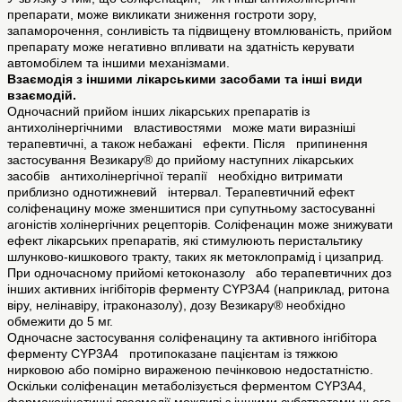
препарати, може викликати зниження гостроти зору,
запаморочення, сонливість та підвищену втомлюваність, прийом
препарату може негативно впливати на здатність керувати
автомобілем та іншими механізмами.
Взаємодія з іншими лікарськими засобами та інші види
взаємодій.
Одночасний прийом інших лікарських препаратів із
антихолінергічними властивостями може мати виразніші
терапевтичні, а також небажані ефекти. Після припинення
застосування Везикару® до прийому наступних лікарських
засобів антихолінергічної терапії необхідно витримати
приблизно однотижневий інтервал. Терапевтичний ефект
соліфенацину може зменшитися при супутньому застосуванні
агоністів холінергічних рецепторів. Соліфенацин може знижувати
ефект лікарських препаратів, які стимулюють перистальтику
шлунково-кишкового тракту, таких як метоклопрамід і цизаприд.
При одночасному прийомі кетоконазолу або терапевтичних доз
інших активних інгібіторів ферменту CYP3A4 (наприклад, ритона
віру, нелінавіру, ітраконазолу), дозу Везикару® необхідно
обмежити до 5 мг.
Одночасне застосування соліфенацину та активного інгібітора
ферменту CYP3A4 протипоказане пацієнтам із тяжкою
нирковою або помірно вираженою печінковою недостатністю.
Оскільки соліфенацин метаболізується ферментом CYP3A4,