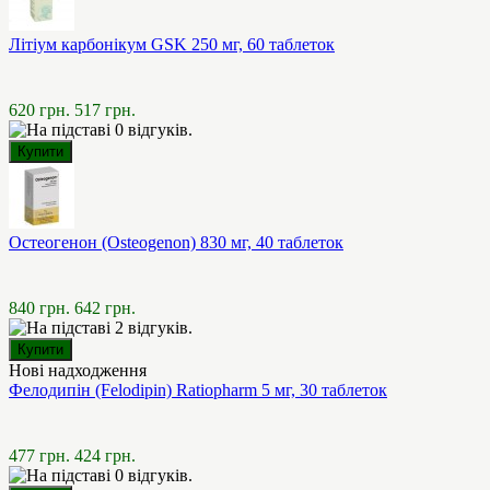
Літіум карбонікум GSK 250 мг, 60 таблеток
620 грн.
517 грн.
Остеогенон (Osteogenon) 830 мг, 40 таблеток
840 грн.
642 грн.
Нові надходження
Фелодипін (Felodipin) Ratiopharm 5 мг, 30 таблеток
477 грн.
424 грн.