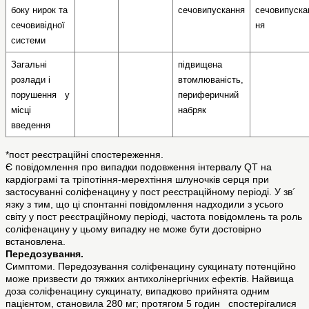
боку нирок та 
сечовипускання
сечовипуска
сечовивідної 
ня
системи
Загальні 
підвищена 
розлади і   
втомлюваність,
порушення   у 
периферичний 
місці 
набряк
введення
*пост реєстраційні спостереження.
Є повідомлення про випадки подовження інтервалу QT на
кардіограмі та тріпотіння-мерехтіння шлуночків серця при
застосуванні соліфенацину у пост реєстраційному періоді. У зв´
язку з тим, що ці спонтанні повідомлення надходили з усього
світу у пост реєстраційному періоді, частота повідомлень та роль
соліфенацину у цьому випадку не може бути достовірно
встановлена.
Передозування.
Симптоми. Передозування соліфенацину сукцинату потенційно
може призвести до тяжких антихолінергічних ефектів. Найвища
доза соліфенацину сукцинату, випадково прийнята одним
пацієнтом, становила 280 мг; протягом 5 годин спостерігалися