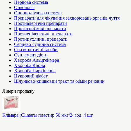
Нервова система
Онкологія
Опорно-рухова система
Препарати для лікування захворювань органів чуття
Протиалергічні препарати
Протигрибкові препарати
Протиепілептичні препарати
Протипухлинні препарати
Серцево-судинна система
Спазмолітичні засоби
Суплемент дієти
Хвороба Альцгеймера
Хвороба Крона
Хвороба Паркінсона
Цукровий діабет
Шлунково-кишковий тракт та обмін речовин
Лідери продажу
Клімара (Climara) пластир 50 мкг/24год, 4 шт