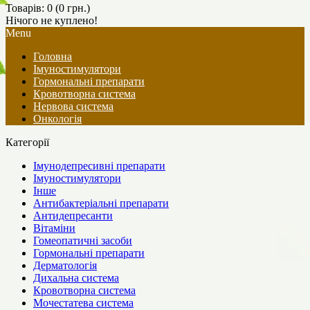
Товарів: 0 (0 грн.)
Нічого не куплено!
Menu
Головна
Імуностимулятори
Гормональні препарати
Кровотворна система
Нервова система
Онкологія
Категорії
Імунодепресивні препарати
Імуностимулятори
Інше
Антибактеріальні препарати
Антидепресанти
Вітаміни
Гомеопатичні засоби
Гормональні препарати
Дерматологія
Дихальна система
Кровотворна система
Мочестатева система