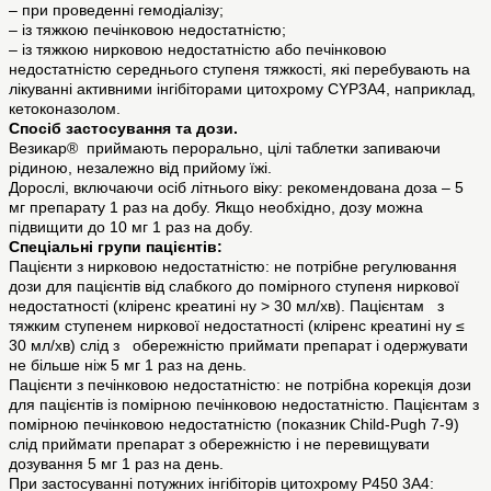
– при проведенні гемодіалізу;
– із тяжкою печінковою недостатністю;
– із тяжкою нирковою недостатністю або печінковою
недостатністю середнього ступеня тяжкості, які перебувають на
лікуванні активними інгібіторами цитохрому CYP3A4, наприклад,
кетоконазолом.
Спосіб застосування та дози.
Везикар® приймають перорально, цілі таблетки запиваючи
рідиною, незалежно від прийому їжі.
Дорослі, включаючи осіб літнього віку: рекомендована доза – 5
мг препарату 1 раз на добу. Якщо необхідно, дозу можна
підвищити до 10 мг 1 раз на добу.
Спеціальні групи пацієнтів:
Пацієнти з нирковою недостатністю: не потрібне регулювання
дози для пацієнтів від слабкого до помірного ступеня ниркової
недостатності (кліренс креатині ну > 30 мл/хв). Пацієнтам з
тяжким ступенем ниркової недостатності (кліренс креатині ну ≤
30 мл/хв) слід з обережністю приймати препарат і одержувати
не більше ніж 5 мг 1 раз на день.
Пацієнти з печінковою недостатністю: не потрібна корекція дози
для пацієнтів із помірною печінковою недостатністю. Пацієнтам з
помірною печінковою недостатністю (показник Chіld-Pugh 7-9)
слід приймати препарат з обережністю і не перевищувати
дозування 5 мг 1 раз на день.
При застосуванні потужних інгібіторів цитохрому P450 3A4: