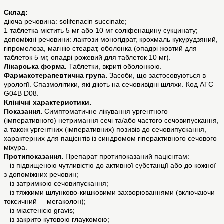
Склад:
діюча речовина: solifenacin succinate;
1 таблетка містить 5 мг або 10 мг соліфенацину сукцинату;
допоміжні речовини: лактози моногідрат, крохмаль кукурудзяний,
гіпромелоза, магнію стеарат, оболонка (опадрі жовтий для
таблеток 5 мг, опадрі рожевий для таблеток 10 мг).
Лікарська форма.
Таблетки, вкриті оболонкою.
Фармакотерапевтична група.
Засоби, що застосовуються в
урології. Спазмолітики, які діють на сечовивідні шляхи. Код АТС
G04B D08.
Клінічні характеристики.
Показання.
Симптоматичне лікування ургентного
(імперативного) нетримання сечі та/або частого сечовипускання,
а також ургентних (імперативних) позивів до сечовипускання,
характерних для пацієнтів із синдромом гіперактивного сечового
міхура.
Протипоказання.
Препарат протипоказаний пацієнтам:
– із підвищеною чутливістю до активної субстанції або до кожної
з допоміжних речовин;
– із затримкою сечовипускання;
– із тяжкими шлунково-кишковими захворюваннями (включаючи
токсичний мегаколон);
– із міастенією gravis;
– із закрито кутовою глаукомою;