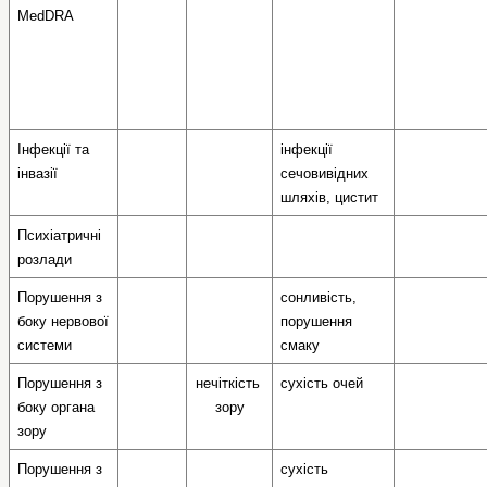
MedDRA
Інфекції та 
інфекції 
інвазії
сечовивідних 
шляхів, цистит
Психіатричні 
розлади
Порушення з 
сонливість,
боку нервової 
порушення 
системи
смаку
Порушення з 
нечіткість 
cухість очей   
боку органа 
зору
зору
Порушення з 
cухість 