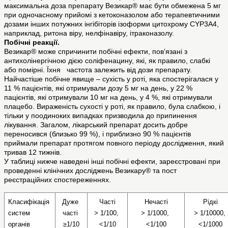
максимальна доза препарату Везикар® має бути обмежена 5 мг
при одночасному прийомі з кетоконазолом або терапевтичними
дозами інших потужних інгібіторів ізоформи цитохрому CYP3A4,
наприклад, ритона віру, нелфінавіру, ітраконазолу.
Побічні реакції.
Везикар® може спричинити побічні ефекти, пов’язані з
антихолінергічною дією соліфенацину, які, як правило, слабкі
або помірні. Їхня частота залежить від дози препарату.
Найчастіше побічне явище – сухість у роті, яка спостерігалася у
11 % пацієнтів, які отримували дозу 5 мг на день, у 22 %
пацієнтів, які отримували 10 мг на день, у 4 %, які отримували
плацебо. Вираженість сухості у роті, як правило, була слабкою, і
тільки у поодиноких випадках призводила до припинення
лікування. Загалом, лікарський препарат досить добре
переносився (близько 99 %), і приблизно 90 % пацієнтів
приймали препарат протягом повного періоду дослідження, який
тривав 12 тижнів.
У таблиці нижче наведені інші побічні ефекти, зареєстровані при
проведенні клінічних досліджень Везикару® та пост
реєстраційних спостереженнях.
Класифікація 
Дуже 
Часті
Нечасті
Рідкі
систем 
часті 
> 1/100, 
> 1/1000, 
> 1/10000, 
органів 
≥1/10
<1/10
<1/100
<1/1000