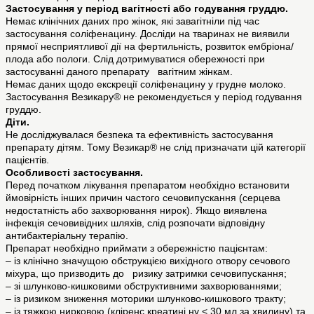
Застосування у період вагітності або годування груддю.
Немає клінічних даних про жінок, які завагітніли під час
застосування соліфенацину. Досліди на тваринах не виявили
прямої несприятливої дії на фертильність, розвиток ембріона/
плода або пологи. Слід дотримуватися обережності при
застосуванні даного препарату вагітним жінкам.
Немає даних щодо екскреції соліфенацину у грудне молоко.
Застосування Везикару® не рекомендується у період годування
груддю.
Діти.
Не досліджувалася безпека та ефективність застосування
препарату дітям. Тому Везикар® не слід призначати цій категорії
пацієнтів.
Особливості застосування.
Перед початком лікування препаратом необхідно встановити
ймовірність інших причин частого сечовипускання (серцева
недостатність або захворювання нирок). Якщо виявлена
інфекція сечовивідних шляхів, слід розпочати відповідну
антибактеріальну терапію.
Препарат необхідно приймати з обережністю пацієнтам:
– із клінічно значущою обструкцією вихідного отвору сечового
міхура, що призводить до ризику затримки сечовипускання;
– зі шлунково-кишковими обструктивними захворюваннями;
– із ризиком зниження моторики шлунково-кишкового тракту;
– із тяжкою нирковою (кліренс креатині ну < 30 мл за хвилину) та