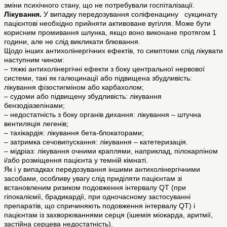
зміни психічного стану, що не потребували госпіталізації.
Лікування.
У випадку передозування соліфенацину сукцинату
пацієнтові необхідно прийняти активоване вугілля. Може бути
корисним промивання шлунка, якщо воно виконане протягом 1
години, але не слід викликати блювання.
Щодо інших антихолінергічних ефектів, то симптоми слід лікувати
наступним чином:
– тяжкі антихолінергічні ефекти з боку центральної нервової
системи, такі як галюцинації або підвищена збудливість:
лікування фізостигміном або карбахолом;
– судоми або підвищену збудливість: лікування
бензодіазепінами;
– недостатність з боку органів дихання: лікування – штучна
вентиляція легенів;
– тахікардія: лікування бета-блокаторами;
– затримка сечовипускання: лікування – катетеризація.
– мідріаз: лікування очними краплями, наприклад, пілокарпіном
і/або розміщення пацієнта у темній кімнаті.
Як і у випадках передозування іншими антихолінергічними
засобами, особливу увагу слід приділяти пацієнтам зі
встановленим ризиком подовження інтервалу QT (при
гіпокаліємії, брадикардії, при одночасному застосуванні
препаратів, що спричиняють подовження інтервалу QT) і
пацієнтам із захворюваннями серця (ішемія міокарда, аритмії,
застійна серцева недостатність).