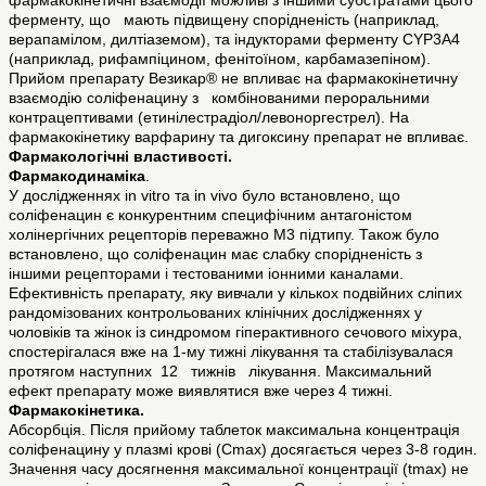
фармакокінетичні взаємодії можливі з іншими субстратами цього
ферменту, що мають підвищену спорідненість (наприклад,
верапамілом, дилтіаземом), та індукторами ферменту CYP3A4
(наприклад, рифампіцином, фенітоїном, карбамазепіном).
Прийом препарату Везикар® не впливає на фармакокінетичну
взаємодію соліфенацину з комбінованими пероральними
контрацептивами (етинілестрадіол/левоноргестрел). На
фармакокінетику варфарину та дигоксину препарат не впливає.
Фармакологічні властивості.
Фармакодинаміка
.
У дослідженнях in vitro та in vivo було встановлено, що
соліфенацин є конкурентним специфічним антагоністом
холінергічних рецепторів переважно М3 підтипу. Також було
встановлено, що соліфенацин має слабку спорідненість з
іншими рецепторами і тестованими іонними каналами.
Ефективність препарату, яку вивчали у кількох подвійних сліпих
рандомізованих контрольованих клінічних дослідженнях у
чоловіків та жінок із синдромом гіперактивного сечового міхура,
спостерігалася вже на 1-му тижні лікування та стабілізувалася
протягом наступних 12 тижнів лікування. Максимальний
ефект препарату може виявлятися вже через 4 тижні.
Фармакокінетика.
Абсорбція. Після прийому таблеток максимальна концентрація
соліфенацину у плазмі крові (Cmаx) досягається через 3-8 годин.
Значення часу досягнення максимальної концентрації (tmax) не