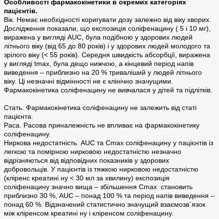
Особливості фармакокінетики в окремих категоріях
пацієнтів.
Вік. Немає необхідності коригувати дозу залежно від віку хворих.
Дослідження показали, що експозиція соліфенацину ( 5 і 10 мг),
виражена у вигляді AUC, була подібною у здорових людей
літнього віку (від 65 до 80 років) і у здорових людей молодого та
зрілого віку (< 55 років). Середня швидкість абсорбції, виражена
у вигляді tmax, була дещо нижчою, а кінцевий період напів
виведення – приблизно на 20 % триваліший у людей літнього
віку. Ці незначні відмінності не є клінічно значущими.
Фармакокінетика соліфенацину не вивчалася у дітей та підлітків.
Стать. Фармакокінетика соліфенацину не залежить від статі
пацієнта.
Раса. Расова приналежність не впливає на фармакокінетику
соліфенацину.
Ниркова недостатність. AUC та Cmаx соліфенацину у пацієнтів із
легкою та помірною нирковою недостатністю незначно
відрізняються від відповідних показників у здорових
добровольців. У пацієнтів із тяжкою нирковою недостатністю
(кліренс креатині ну < 30 мл за хвилину) експозиція
соліфенацину значно вища – збільшення Cmаx становить
приблизно 30 %, AUC – понад 100 % та період напів виведення –
понад 60 %. Відзначений статистично значущий взаємозв`язок
між кліренсом креатині ну і кліренсом соліфенацину.