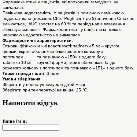
Фармакокінетика у пацієнтів, які проходили гемодіаліз, не
вивчалася.
Печінкова недостатність. У пацієнтів із помірною печінковою
недостатністю (показник Child-Pugh від 7 до 9) значення Cmаx не
змінюється, AUC зростає на 60 % та період напів виведення
збільшується вдвічі. Фармакокінетика у пацієнтів із тяжкою
нирковою недостатністю не вивчалася.
Фармацевтичні характеристики.
Основні фізико-хімічні властивості: таблетки 5 мг – круглої
форми, вкриті оболонкою блідо-жовтого кольору з
логотипом та позначкою «150» з одного боку;
таблетки 10 мг – круглої форми, вкриті оболонкою блідо-
рожевого кольору з логотипом та позначкою «151» з одного боку.
Термін придатності.
3 роки.
Умови зберігання.
Зберігати у недоступному для дітей місці.
Зберігати при температурі не вище 25 °С.
Написати відгук
Ваше Ім’я: