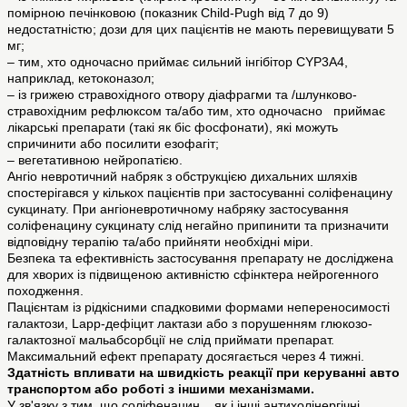
помірною печінковою (показник Child-Pugh від 7 до 9)
недостатністю; дози для цих пацієнтів не мають перевищувати 5
мг;
– тим, хто одночасно приймає сильний інгібітор CYP3A4,
наприклад, кетоконазол;
– із грижею стравохідного отвору діафрагми та /шлунково-
стравохідним рефлюксом та/або тим, хто одночасно приймає
лікарські препарати (такі як біс фосфонати), які можуть
спричинити або посилити езофагіт;
– вегетативною нейропатією.
Ангіо невротичний набряк з обструкцією дихальних шляхів
спостерігався у кількох пацієнтів при застосуванні соліфенацину
сукцинату. При ангіоневротичному набряку застосування
соліфенацину сукцинату слід негайно припинити та призначити
відповідну терапію та/або прийняти необхідні міри.
Безпека та ефективність застосування препарату не досліджена
для хворих із підвищеною активністю сфінктера нейрогенного
походження.
Пацієнтам із рідкісними спадковими формами непереносимості
галактози, Lapp-дефіцит лактази або з порушенням глюкозо-
галактозної мальабсорбції не слід приймати препарат.
Максимальний ефект препарату досягається через 4 тижні.
Здатність впливати на швидкість реакції при керуванні авто
транспортом або роботі з іншими механізмами.
У зв'язку з тим, що соліфенацин, як і інші антихолінергічні