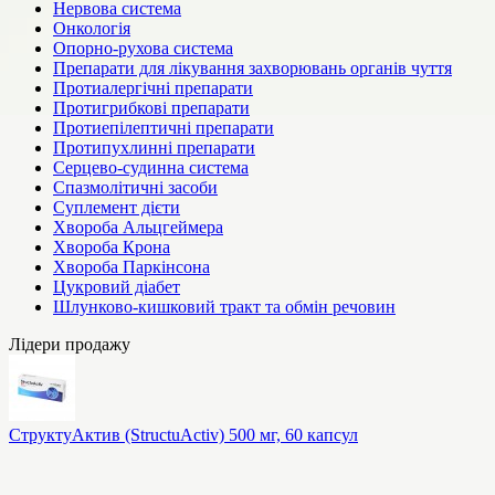
Нервова система
Онкологія
Опорно-рухова система
Препарати для лікування захворювань органів чуття
Протиалергічні препарати
Протигрибкові препарати
Протиепілептичні препарати
Протипухлинні препарати
Серцево-судинна система
Спазмолітичні засоби
Суплемент дієти
Хвороба Альцгеймера
Хвороба Крона
Хвороба Паркінсона
Цукровий діабет
Шлунково-кишковий тракт та обмін речовин
Лідери продажу
СтруктуАктив (StructuActiv) 500 мг, 60 капсул