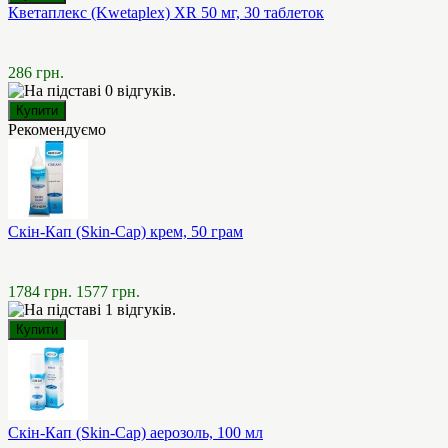
Кветаплекс (Kwetaplex) XR 50 мг, 30 таблеток
286 грн.
Рекомендуємо
Скін-Кап (Skin-Cap) крем, 50 грам
1784 грн.
1577 грн.
Скін-Кап (Skin-Cap) аерозоль, 100 мл