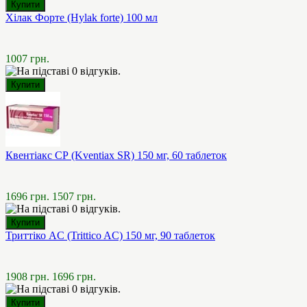
Хілак Форте (Hylak forte) 100 мл
1007 грн.
Квентіакс СР (Kventiax SR) 150 мг, 60 таблеток
1696 грн.
1507 грн.
Триттіко AC (Trittico AC) 150 мг, 90 таблеток
1908 грн.
1696 грн.