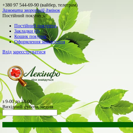
+380 97 544-69-90 (вайбер, телеграм)
Замовити зворотній дзвінок
Постійний покупець
Постійний покупець
Закладки (0)
Кошик покупок
Оформлення замовлення
Вхід
зареєструватися
з 9-00 до 18-00
Вихідний: субота, неділя