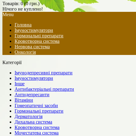
Товарів: 0 (0 грн.)
Нічого не куплено!
Menu
Головна
Імуностимулятори
Гормональні препарати
Кровотворна система
Нервова система
Онкологія
Категорії
Імунодепресивні препарати
Імуностимулятори
Інше
Антибактеріальні препарати
Антидепресанти
Вітаміни
Гомеопатичні засоби
Гормональні препарати
Дерматологія
Дихальна система
Кровотворна система
Мочестатева система