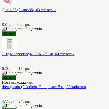
Діане-35 (Diane-35), 63 таблетки
851 грн.
750 грн.
Літіум карбонікум GSK 250 мг, 60 таблеток
620 грн.
517 грн.
Нові надходження
Фелодипін (Felodipin) Ratiopharm 5 мг, 30 таблеток
477 грн.
424 грн.