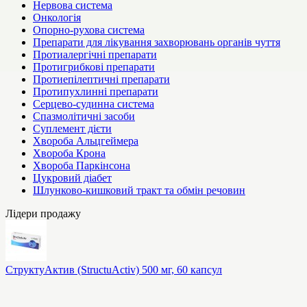
Нервова система
Онкологія
Опорно-рухова система
Препарати для лікування захворювань органів чуття
Протиалергічні препарати
Протигрибкові препарати
Протиепілептичні препарати
Протипухлинні препарати
Серцево-судинна система
Спазмолітичні засоби
Суплемент дієти
Хвороба Альцгеймера
Хвороба Крона
Хвороба Паркінсона
Цукровий діабет
Шлунково-кишковий тракт та обмін речовин
Лідери продажу
СтруктуАктив (StructuActiv) 500 мг, 60 капсул