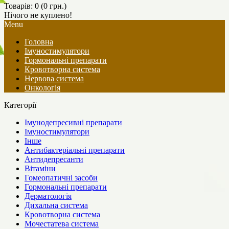
Товарів: 0 (0 грн.)
Нічого не куплено!
Menu
Головна
Імуностимулятори
Гормональні препарати
Кровотворна система
Нервова система
Онкологія
Категорії
Імунодепресивні препарати
Імуностимулятори
Інше
Антибактеріальні препарати
Антидепресанти
Вітаміни
Гомеопатичні засоби
Гормональні препарати
Дерматологія
Дихальна система
Кровотворна система
Мочестатева система