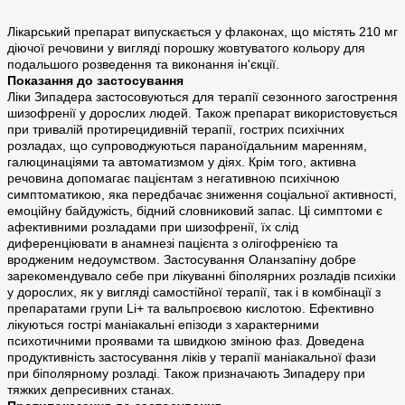
Лікарський препарат випускається у флаконах, що містять 210 мг
діючої речовини у вигляді порошку жовтуватого кольору для
подальшого розведення та виконання ін'єкції.
Показання до застосування
Ліки Зипадера застосовуються для терапії сезонного загострення
шизофренії у дорослих людей. Також препарат використовується
при тривалій протирецидивній терапії, гострих психічних
розладах, що супроводжуються параноїдальним маренням,
галюцинаціями та автоматизмом у діях. Крім того, активна
речовина допомагає пацієнтам з негативною психічною
симптоматикою, яка передбачає зниження соціальної активності,
емоційну байдужість, бідний словниковий запас. Ці симптоми є
афективними розладами при шизофренії, їх слід
диференціювати в анамнезі пацієнта з олігофренією та
вродженим недоумством. Застосування Оланзапіну добре
зарекомендувало себе при лікуванні біполярних розладів психіки
у дорослих, як у вигляді самостійної терапії, так і в комбінації з
препаратами групи Li+ та вальпроєвою кислотою. Ефективно
лікуються гострі маніакальні епізоди з характерними
психотичними проявами та швидкою зміною фаз. Доведена
продуктивність застосування ліків у терапії маніакальної фази
при біполярному розладі. Також призначають Зипадеру при
тяжких депресивних станах.