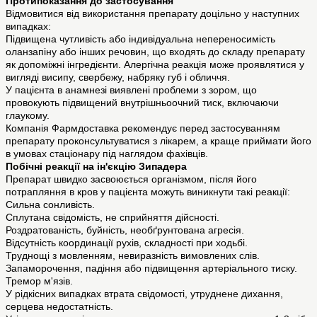
Протипоказання до застосування
Відмовитися від використання препарату доцільно у наступних
випадках:
Підвищена чутливість або індивідуальна непереносимість
оланзапіну або інших речовин, що входять до складу препарату
як допоміжні інгредієнти. Алергічна реакція може проявлятися у
вигляді висипу, свербежу, набряку губ і обличчя.
У пацієнта в анамнезі виявлені проблеми з зором, що
провокують підвищений внутрішньоочний тиск, включаючи
глаукому.
Компанія Фармдоставка рекомендує перед застосуванням
препарату проконсультуватися з лікарем, а краще приймати його
в умовах стаціонару під наглядом фахівців.
Побічні реакції на ін'єкцію Зипадера
Препарат швидко засвоюється організмом, після його
потрапляння в кров у пацієнта можуть виникнути такі реакції:
Сильна сонливість.
Сплутана свідомість, не сприйняття дійсності.
Роздратованість, буйність, необґрунтована агресія.
Відсутність координації рухів, складності при ходьбі.
Труднощі з мовленням, невиразність вимовлених слів.
Запаморочення, падіння або підвищення артеріального тиску.
Тремор м'язів.
У рідкісних випадках втрата свідомості, утруднене дихання,
серцева недостатність.