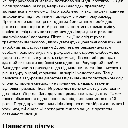
Усі перераховані симптоми поступово зникнуть протягом 1-3 діб
після зробленої ін'єкції, неприємні наслідки препарату
залишаться в минулому. Після зробленої ін'єкції пацієнт повинен
знаходитися під постійним наглядом у медичному закладі.
Протягом не менше трьох годин за його станом необхідно
ретельно спостерігати. У разі появи негативних симптомів у
пацієнта, слід негайно звернутися до лікаря для отримання
кваліфікованої допомоги. Після ін'єкції не слід керувати
транспортним засобом, виконувати функціональні обов'язки на
виробництві. Застосування Zypadhera не рекомендується
особам похилого віку, які страждають на старече слабоумство
(втрата пам'яті, сплутаність свідомості). Введений препарат
здатний викликати серйозні ускладнення. Регулярний прийом
Зипадери часто призводить до підвищення маси тіла, високого
рівня цукру в крові, формування жирів і холестерину. Тому
пацієнтам з цукровим діабетом і підвищеним холестерином слід
спочатку пройти специфічне лікування, а лікарю зважити
відповідні ризики. Після 65 років ліки призначають у зменшеній
дозі, після 75 років Зипадеру не призначають пацієнтам. Також
вікове обмеження є для неповнолітніх, нижньою межею є 18
років. Перед призначенням ліків лікар повинен зібрати анамнез і
уточнити, які лікарські препарати вживав пацієнт протягом
останнього місяця.
Написати відгук