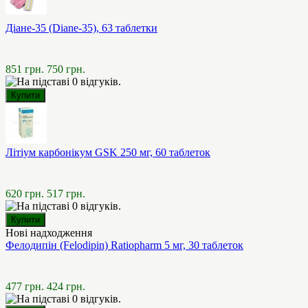
Діане-35 (Diane-35), 63 таблетки
851 грн.
750 грн.
Літіум карбонікум GSK 250 мг, 60 таблеток
620 грн.
517 грн.
Нові надходження
Фелодипін (Felodipin) Ratiopharm 5 мг, 30 таблеток
477 грн.
424 грн.