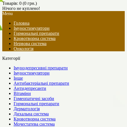
Товарів: 0 (0 грн.)
Нічого не куплено!
Menu
Головна
Імуностимулятори
Гормональні препарати
Кровотворна система
Нервова система
Онкологія
Категорії
Імунодепресивні препарати
Імуностимулятори
Інше
Антибактеріальні препарати
Антидепресанти
Вітаміни
Гомеопатичні засоби
Гормональні препарати
Дерматологія
Дихальна система
Кровотворна система
Мочестатева система