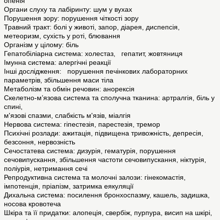
опенія
Органи слуху та лабіринту: шум у вухах
Порушення зору: порушення чіткості зору
Травний тракт: болі у животі, запор, діарея, диспепсія,
метеоризм, сухість у роті, блювання
Організм у цілому: біль
Гепатобіліарна система: холестаз, гепатит, жовтяниця
Імунна система: алергічні реакції
Інші дослідження: порушення печінкових лабораторних
параметрів, збільшення маси тіла
Метаболізм та обмін речовин: aнорексія
Скелетно-м’язова система та сполучна тканина: aртралгія, біль у
спині,
м'язові спазми, слабкість м'язів, міалгія
Нервова система: гіпестезія, парестезія, тремор
Психічні розлади: ажитація, підвищена тривожність, депресія,
безсоння, нервозність
Сечостатева система: дизурія, гематурія, порушення
сечовипускання, збільшення частоти сечовипускання, ніктурія,
поліурія, нетримання сечі
Репродуктивна система та молочні залози: гінекомастія,
імпотенція, пріапізм, затримка еякуляції
Дихальна система: посилення бронхоспазму, кашель, задишка,
носова кровотеча
Шкіра та її придатки: алопеція, свербіж, пурпура, висип на шкірі,