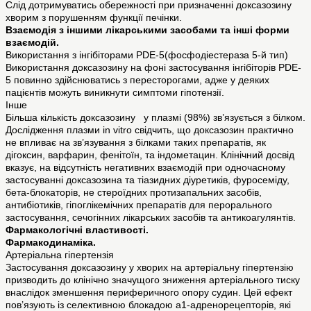
Слід дотримуватись обережності при призначенні доксазозину
хворим з порушенням функції печінки.
Взаємодія з іншими лікарськими засобами та інші форми
взаємодій.
Використання з інгібіторами PDE-5(фосфодіестераза 5-й тип)
Використання доксазозину на фоні застосування інгібіторів PDE-
5 повинно здійснюватись з пересторогами, адже у деяких
пацієнтів можуть виникнути симптоми гіпотензії.
Інше
Більша кількість доксазозину у плазмі (98%) зв’язується з білком.
Дослідження плазми in vitro свідчить, що доксазозин практично
не впливає на зв’язування з білками таких препаратів, як
дігоксин, варфарин, фенітоїн, та індометацин. Клінічний досвід
вказує, на відсутність негативних взаємодій при одночасному
застосуванні доксазозина та тіазидних діуретиків, фуросеміду,
бета-блокаторів, не стероїдних протизапальних засобів,
антибіотиків, гіпоглікемічних препаратів для перорального
застосування, сечогінних лікарських засобів та антикоагулянтів.
Фармакологічні властивості.
Фармакодинаміка.
Артеріальна гіпертензія
Застосування доксазозину у хворих на артеріальну гіпертензію
призводить до клінічно значущого зниження артеріального тиску
внаслідок зменшення периферичного опору судин. Цей ефект
пов’язують із селективною блокадою a1-адренорецепторів, які