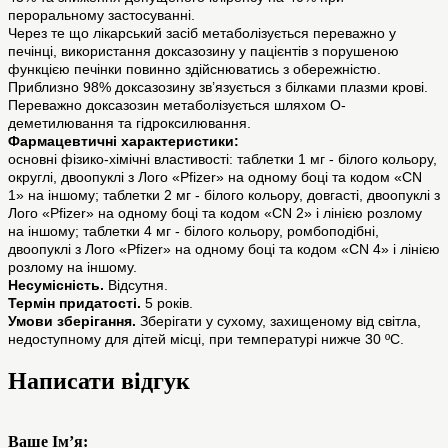
пероральному застосуванні.
Через те що лікарський засіб метаболізується переважно у
печінці, використання доксазозину у пацієнтів з порушеною
функцією печінки повинно здійснюватись з обережністю.
Приблизно 98% доксазозину зв’язується з білками плазми крові.
Переважно доксазозин метаболізується шляхом О-
деметилювання та гідроксилювання.
Фармацевтичні характеристики:
основні фізико-хімічні властивості: таблетки 1 мг - білого кольору,
округлі, двоопуклі з Лого «Pfizer» на одному боці та кодом «CN
1» на іншому; таблетки 2 мг - білого кольору, довгасті, двоопуклі з
Лого «Pfizer» на одному боці та кодом «CN 2» і лінією розлому
на іншому; таблетки 4 мг - білого кольору, ромбоподібні,
двоопуклі з Лого «Pfizer» на одному боці та кодом «CN 4» і лінією
розлому на іншому.
Несумісність.
Відсутня.
Термін придатості.
5 років.
Умови зберігання.
Зберігати у сухому, захищеному від світла,
недоступному для дітей місці, при температурі нижче 30 ºC.
Написати відгук
Ваше Ім’я: