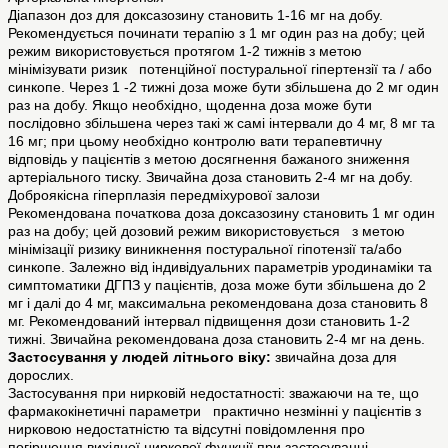
Діапазон доз для доксазозину становить 1-16 мг на добу.
Рекомендується починати терапію з 1 мг один раз на добу; цей
режим використовується протягом 1-2 тижнів з метою
мінімізувати ризик потенційної постуральної гіпертензії та / або
синкопе. Через 1 -2 тижні доза може бути збільшена до 2 мг один
раз на добу. Якщо необхідно, щоденна доза може бути
послідовно збільшена через такі ж самі інтервали до 4 мг, 8 мг та
16 мг; при цьому необхідно контролю вати терапевтичну
відповідь у пацієнтів з метою досягнення бажаного зниження
артеріального тиску. Звичайна доза становить 2-4 мг на добу.
Доброякісна гіперплазія передміхурової залози
Рекомендована початкова доза доксазозину становить 1 мг один
раз на добу; цей дозовий режим використовується з метою
мінімізації ризику виникнення постуральної гіпотензії та/або
синкопе. Залежно від індивідуальних параметрів уродинаміки та
симптоматики ДГПЗ у пацієнтів, доза може бути збільшена до 2
мг і далі до 4 мг, максимальна рекомендована доза становить 8
мг. Рекомендований інтервал підвищення дози становить 1-2
тижні. Звичайна рекомендована доза становить 2-4 мг на день.
Застосування у людей літнього віку:
звичайна доза для
дорослих.
Застосування при нирковій недостатності: зважаючи на те, що
фармакокінетичні параметри практично незмінні у пацієнтів з
нирковою недостатністю та відсутні повідомлення про
погіршення вихідної ниркової функції при застосуванні