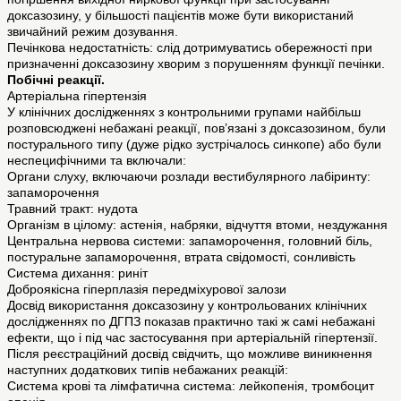
доксазозину, у більшості пацієнтів може бути використаний
звичайний режим дозування.
Печінкова недостатність: слід дотримуватись обережності при
призначенні доксазозину хворим з порушенням функції печінки.
Побічні реакції.
Артеріальна гіпертензія
У клінічних дослідженнях з контрольними групами найбільш
розповсюджені небажані реакції, пов’язані з доксазозином, були
постурального типу (дуже рідко зустрічалось синкопе) або були
неспецифічними та включали:
Органи слуху, включаючи розлади вестибулярного лабіринту:
запаморочення
Травний тракт: нудота
Організм в цілому: астенія, набряки, відчуття втоми, нездужання
Центральна нервова системи: запаморочення, головний біль,
постуральне запаморочення, втрата свідомості, сонливість
Система дихання: риніт
Доброякісна гіперплазія передміхурової залози
Досвід використання доксазозину у контрольованих клінічних
дослідженнях по ДГПЗ показав практично такі ж самі небажані
ефекти, що і під час застосування при артеріальній гіпертензії.
Після реєстраційний досвід свідчить, що можливе виникнення
наступних додаткових типів небажаних реакцій:
Система крові та лімфатична система: лейкопенія, тромбоцит