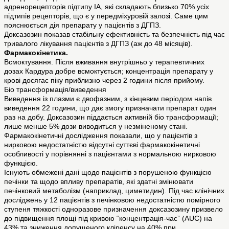
адренорецепторів підтипу ІА, які складають близько 70% усіх
підтипів рецепторів, що є у передміхуровій залозі. Саме цим
пояснюється дія препарату у пацієнтів з ДГПЗ.
Доксазозин показав стабільну ефективність та безпечність під час
тривалого лікування пацієнтів з ДГПЗ (аж до 48 місяців).
Фармакокінетика.
Всмоктування. Після вживання внутрішньо у терапевтичних
дозах Кардура добре всмоктується; концентрація препарату у
крові досягає піку приблизно через 2 години після прийому.
Біо трансформація/виведення
Виведення із плазми є двофазним, з кінцевим періодом напів
виведення 22 години, що дає змогу призначати препарат один
раз на добу. Доксазозин піддається активній біо трансформації;
лише менше 5% дози виводиться у незміненому стані.
Фармакокінетичні дослідження показали, що у пацієнтів з
нирковою недостатністю відсутні суттєві фармакокінетичні
особливості у порівнянні з пацієнтами з нормальною нирковою
функцією.
Існують обмежені дані щодо пацієнтів з порушеною функцією
печінки та щодо впливу препаратів, які здатні змінювати
печінковий метаболізм (наприклад, циметидин). Під час клінічних
досліджень у 12 пацієнтів з печінковою недостатністю помірного
ступеня тяжкості одноразове призначення доксазозину призвело
до підвищення площі під кривою “концентрація-час” (AUC) на
43% та зниження допущеного кліренсу на 40% при