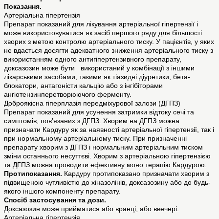
Показання.
Артеріальна гіпертензія
Препарат показаний для лікування артеріальної гіпертензії і
може використовуватися як засіб першого ряду для більшості
хворих з метою контролю артеріального тиску. У пацієнтів, у яких
не вдається досягти адекватного зниження артеріального тиску з
використанням одного антигіпертензивного препарату,
доксазозин може бути використаний у комбінації з іншими
лікарськими засобами, такими як тіазидні діуретики, бета-
блокатори, антагоністи кальцію або з інгібіторами
ангіотензинперетворюючого ферменту.
Доброякісна гіперплазія передміхурової залози (ДГПЗ)
Препарат показаний для усунення затримки відтоку сечі та
симптомів, пов’язаних з ДГПЗ. Хворим на ДГПЗ можна
призначати Кардуру як за наявності артеріальної гіпертензії, так і
при нормальному артеріальному тиску. При призначенні
препарату хворим з ДГПЗ і нормальним артеріальним тиском
зміни останнього несуттєві. Хворим з артеріальною гіпертензією
та ДГПЗ можна проводити ефективну моно терапію Кардурою.
Протипоказання.
Кардуру протипоказано призначати хворим з
підвищеною чутливістю до хіназолінів, доксазозину або до будь-
якого іншого компоненту препарату.
Спосіб застосування та дози.
Доксазозин може прийматися або вранці, або ввечері.
Артеріальна гіпертензія