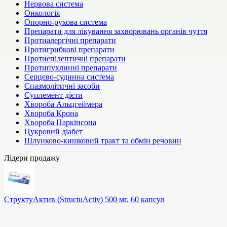
Нервова система
Онкологія
Опорно-рухова система
Препарати для лікування захворювань органів чуття
Протиалергічні препарати
Протигрибкові препарати
Протиепілептичні препарати
Протипухлинні препарати
Серцево-судинна система
Спазмолітичні засоби
Суплемент дієти
Хвороба Альцгеймера
Хвороба Крона
Хвороба Паркінсона
Цукровий діабет
Шлунково-кишковий тракт та обмін речовин
Лідери продажу
СтруктуАктив (StructuActiv) 500 мг, 60 капсул