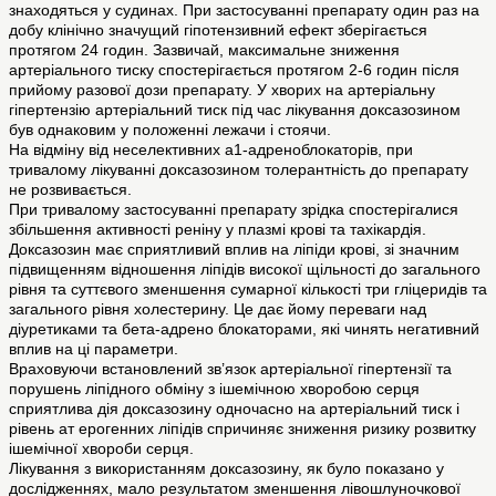
знаходяться у судинах. При застосуванні препарату один раз на
добу клінічно значущий гіпотензивний ефект зберігається
протягом 24 годин. Зазвичай, максимальне зниження
артеріального тиску спостерігається протягом 2-6 годин після
прийому разової дози препарату. У хворих на артеріальну
гіпертензію артеріальний тиск під час лікування доксазозином
був однаковим у положенні лежачи і стоячи.
На відміну від неселективних a1-адреноблокаторів, при
тривалому лікуванні доксазозином толерантність до препарату
не розвивається.
При тривалому застосуванні препарату зрідка спостерігалися
збільшення активності реніну у плазмі крові та тахікардія.
Доксазозин має сприятливий вплив на ліпіди крові, зі значним
підвищенням відношення ліпідів високої щільності до загального
рівня та суттєвого зменшення сумарної кількості три гліцеридів та
загального рівня холестерину. Це дає йому переваги над
діуретиками та бета-адрено блокаторами, які чинять негативний
вплив на ці параметри.
Враховуючи встановлений зв’язок артеріальної гіпертензії та
порушень ліпідного обміну з ішемічною хворобою серця
сприятлива дія доксазозину одночасно на артеріальний тиск і
рівень ат ерогенних ліпідів спричиняє зниження ризику розвитку
ішемічної хвороби серця.
Лікування з використанням доксазозину, як було показано у
дослідженнях, мало результатом зменшення лівошлуночкової