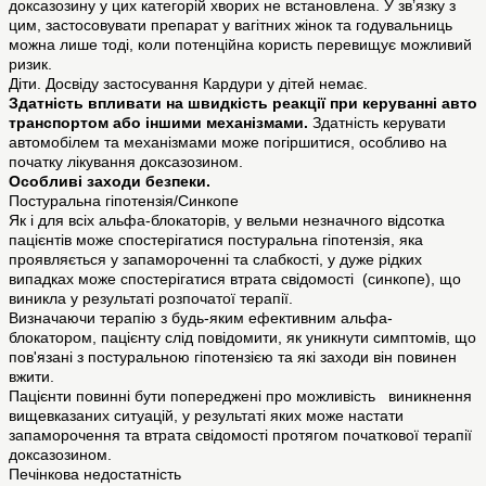
доксазозину у цих категорій хворих не встановлена. У зв’язку з
цим, застосовувати препарат у вагітних жінок та годувальниць
можна лише тоді, коли потенційна користь перевищує можливий
ризик.
Діти. Досвіду застосування Кардури у дітей немає.
Здатність впливати на швидкість реакції при керуванні авто
транспортом або іншими механізмами.
Здатність керувати
автомобілем та механізмами може погіршитися, особливо на
початку лікування доксазозином.
Особливі заходи безпеки.
Постуральна гіпотензія/Синкопе
Як і для всіх альфа-блокаторів, у вельми незначного відсотка
пацієнтів може спостерігатися постуральна гіпотензія, яка
проявляється у запамороченні та слабкості, у дуже рідких
випадках може спостерігатися втрата свідомості (синкопе), що
виникла у результаті розпочатої терапії.
Визначаючи терапію з будь-яким ефективним альфа-
блокатором, пацієнту слід повідомити, як уникнути симптомів, що
пов'язані з постуральною гіпотензією та які заходи він повинен
вжити.
Пацієнти повинні бути попереджені про можливість виникнення
вищевказаних ситуацій, у результаті яких може настати
запаморочення та втрата свідомості протягом початкової терапії
доксазозином.
Печінкова недостатність