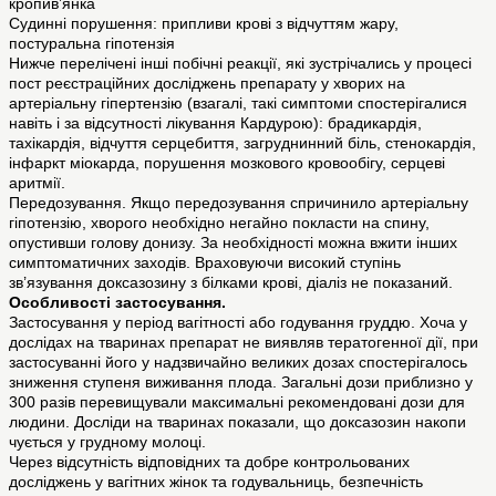
кропив’янка
Судинні порушення: припливи крові з відчуттям жару,
постуральна гіпотензія
Нижче перелічені інші побічні реакції, які зустрічались у процесі
пост реєстраційних досліджень препарату у хворих на
артеріальну гіпертензію (взагалі, такі симптоми спостерігалися
навіть і за відсутності лікування Кардурою): брадикардія,
тахікардія, відчуття серцебиття, загруднинний біль, стенокардія,
інфаркт міокарда, порушення мозкового кровообігу, серцеві
аритмії.
Передозування. Якщо передозування спричинило артеріальну
гіпотензію, хворого необхідно негайно покласти на спину,
опустивши голову донизу. За необхідності можна вжити інших
симптоматичних заходів. Враховуючи високий ступінь
зв’язування доксазозину з білками крові, діаліз не показаний.
Особливості застосування.
Застосування у період вагітності або годування груддю. Хоча у
дослідах на тваринах препарат не виявляв тератогенної дії, при
застосуванні його у надзвичайно великих дозах спостерігалось
зниження ступеня виживання плода. Загальні дози приблизно у
300 разів перевищували максимальні рекомендовані дози для
людини. Досліди на тваринах показали, що доксазозин накопи
чується у грудному молоці.
Через відсутність відповідних та добре контрольованих
досліджень у вагітних жінок та годувальниць, безпечність