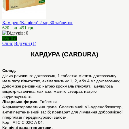
Камірен (Kamiren) 2 мг, 30 таблеток
620 грн.
491 грн.
Купити
Опис
Відгуки (1)
КАРДУРА (CARDURA)
Склад:
діюча речовина: доксазозин, 1 таблетка містить доксазозину
мезилату кількостях, еквівалентних 1, 2, або 4 мг доксазозину;
допоміжні речовини: натрію крохмаль гліколят, целюлоза
мікрокристалічна, лактоза, магнію стеарат, натрію
лаурилсульфат.
Лікарська форма.
Таблетки.
Фармакотерапевтична група. Селективний a1-адреноблокатор,
антигіпертензивний засіб; препарат для лікування доброякісної
гіперплазії передміхурової залози.
Код АТС С 02С А 04.
Клінічні характеристики.