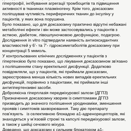
гіпертрофії, інгібування агрегації тромбоцитів та підвищення
активності в тканинах плазміногену. Крім того, доксазозин
поліпшував чутливість периферичних тканин до інсуліну у
пацієнтів, у яких вона порушена.
Було показано, що для доксазозину практично відсутні небажані
метаболічні ефекти і він може застосовувались у пацієнтів з
астмою, діабетом, лівошлуночковою дисфункцією, подагрою.
Дослідження in vitro підтвердили наявність антиоксидантних
властивостей у 6'- та 7'- гідроксиметаболітів доксазозину при
концентрації 5 мкмоль.
У контрольованих клінічних дослідженнях у пацієнтів з
гіпертензією було показано, що лікування доксазозином зв’язано
з поліпшенням стану еректильної дисфункції. Додатково
повідомляли, що у пацієнтів, які приймали доксазозин,
зареєстрована менша кількість нових випадків еректильних
дисфункцій, порівняно з пацієнтами, які приймали інші
антигіпертензивні засоби.
Доброякісна гіперплазія передміхурової залози (ДГПЗ)
Призначення доксазозину хворим із симптомами ДГПЗ
призводить до значного поліпшення уродинаміки, зменшення
проявів і симптомів захворювання. Таку дію препарату
пов’язують із селективною блокадою a1-адренорецепторів, які
знаходяться у м’язовій стромі та капсулі передміхурової залози,
а також у шийці сечового міхура.
Доведено, що доксазозин є сильним блокатором a1-