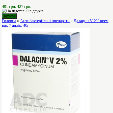
491 грн.
427 грн.
Головна
»
Антибактеріальні препарати
»
Далацин V 2% крем
ваг. 7 аплік, 40г