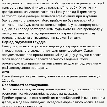
проводилися, тому лікарський засіб слід застосовувати у період I
триместру вагітності лише за нагальної потреби. У клінічних
дослідженнях за участю вагітних жінок у період II триместру
вагітності крем Далацин виявився ефективним при лікуванні
бактеріального вагінозу, і його прийом не був пов’язаний з
виникненням будь-яких негативних ефектів у новонароджених.
Однак, як і перед застосуванням будь-якого іншого препарату у
період вагітності, перед призначенням крему Далацин слід
ретельно зважити співвідношення користі і ризику.
Період годування груддю.
Невідомо, чи екскретується кліндаміцин у грудне молоко після
інтравагінального введення кліндаміцину фосфату. Однак
повідомлялося про проникнення кліндаміцину у грудне молоко
після перорального і парентерального введення, тому
рекомендується припинити годування груддю вигодовування у
разі застосування препарату.
Діти.
Крем Далацин не рекомендовано застосовувати дітям віком до
12 років.
Особливості застосування.
Застосування кліндаміцину може призвести до посиленого росту
резистентних мікроорганізмів, зокрема дріжджів.
Прийом практично всіх антибіотиків асоційований із виникненням
діареї, а в деяких випадках і псевдомембранозного коліту. Таким
чином, незважаючи на те, що