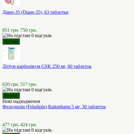
Діане-35 (Diane-35), 63 таблетки
851 грн.
750 грн.
Літіум карбонікум GSK 250 мг, 60 таблеток
620 грн.
517 грн.
Нові надходження
Фелодипін (Felodipin) Ratiopharm 5 мг, 30 таблеток
477 грн.
424 грн.