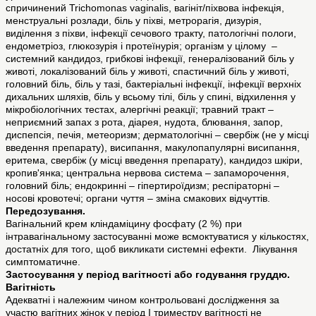
спричинений Trichomonas vaginalis, вагініт/піхвова інфекція,
менструальні розлади, біль у піхві, метрорагія, дизурія,
виділення з піхви, інфекції сечового тракту, патологічні пологи,
ендометріоз, глюкозурія і протеїнурія; організм у цілому –
системний кандидоз, грибкові інфекції, генералізований біль у
животі, локалізований біль у животі, спастичний біль у животі,
головний біль, біль у тазі, бактеріальні інфекції, інфекції верхніх
дихальних шляхів, біль у всьому тілі, біль у спині, відхилення у
мікробіологічних тестах, алергічні реакції; травний тракт –
неприємний запах з рота, діарея, нудота, блювання, запор,
диспепсія, печія, метеоризм; дерматологічні – свербіж (не у місці
введення препарату), висипання, макулопапулярні висипання,
еритема, свербіж (у місці введення препарату), кандидоз шкіри,
кропив'янка; центральна нервова система – запаморочення,
головний біль; ендокринні – гіпертироїдизм; респіраторні –
носові кровотечі; органи чуття – зміна смакових відчуттів.
Передозування.
Вагінальний крем кліндаміцину фосфату (2 %) при
інтравагінальному застосуванні може всмоктуватися у кількостях,
достатніх для того, щоб викликати системні ефекти. Лікування
симптоматичне.
Застосування у період вагітності або годування груддю.
Вагітність
Адекватні і належним чином контрольовані дослідження за
участю вагітних жінок у період I триместру вагітності не