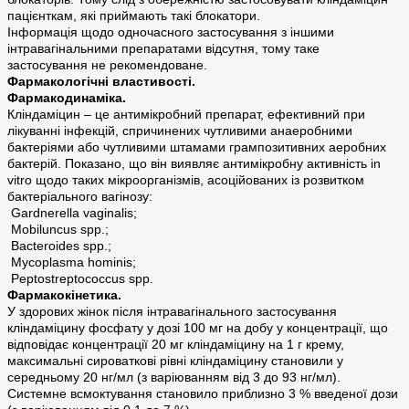
пацієнткам, які приймають такі блокатори.
Інформація щодо одночасного застосування з іншими
інтравагінальними препаратами відсутня, тому таке
застосування не рекомендоване.
Фармакологічні властивості.
Фармакодинаміка.
Кліндаміцин – це антимікробний препарат, ефективний при
лікуванні інфекцій, спричинених чутливими анаеробними
бактеріями або чутливими штамами грампозитивних аеробних
бактерій. Показано, що він виявляє антимікробну активність in
vitro щодо таких мікроорганізмів, асоційованих із розвитком
бактеріального вагінозу:
Gardnerella vaginalis;
Mobiluncus spp.;
Bacteroides spp.;
Mycoplasma hominis;
Peptostreptococcus spp.
Фармакокінетика.
У здорових жінок після інтравагінального застосування
кліндаміцину фосфату у дозі 100 мг на добу у концентрації, що
відповідає концентрації 20 мг кліндаміцину на 1 г крему,
максимальні сироваткові рівні кліндаміцину становили у
середньому 20 нг/мл (з варіюванням від 3 до 93 нг/мл).
Системне всмоктування становило приблизно 3 % введеної дози