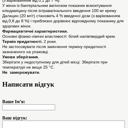
(з варіюванням від 0,1 до 7 %).
У жінок із бактеріальним вагінозом показник всмоктування
кліндаміцину після інтравагінального введення 100 мг крему
Далацин (20 мг/г) становить 4 % введеної дози (з варіюванням
від 0,8 до 8 %) і приблизно дорівнює відповідному показнику для
здорових жінок.
Фармацевтичні характеристики.
Основні фізико-хімічні властивості: білий напівтвердий крем.
Термін придатності.
2 роки.
Не застосовувати після закінчення терміну придатності
зазначеного на упаковці.
Умови зберігання.
Зберігати у недоступному для дітей місці. Зберігати при
температурі не вище 25 °С.
Не заморожувати.
Написати відгук
Ваше Ім’я:
Ваш відгук: