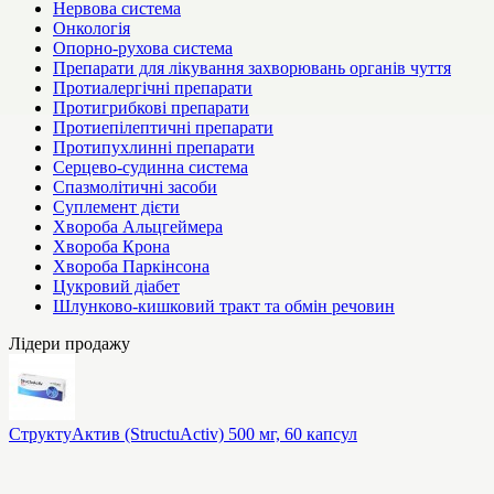
Нервова система
Онкологія
Опорно-рухова система
Препарати для лікування захворювань органів чуття
Протиалергічні препарати
Протигрибкові препарати
Протиепілептичні препарати
Протипухлинні препарати
Серцево-судинна система
Спазмолітичні засоби
Суплемент дієти
Хвороба Альцгеймера
Хвороба Крона
Хвороба Паркінсона
Цукровий діабет
Шлунково-кишковий тракт та обмін речовин
Лідери продажу
СтруктуАктив (StructuActiv) 500 мг, 60 капсул