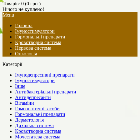
Товарів: 0 (0 грн.)
Нічого не куплено!
Menu
Головна
Імуностимулятори
Гормональні препарати
Кровотворна система
Нервова система
Онкологія
Категорії
Імунодепресивні препарати
Імуностимулятори
Інше
Антибактеріальні препарати
Антидепресанти
Вітаміни
Гомеопатичні засоби
Гормональні препарати
Дерматологія
Дихальна система
Кровотворна система
Мочестатева система