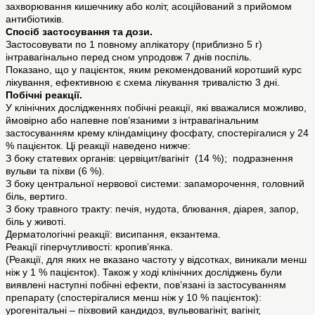
захворювання кишечнику або коліт, асоційований з прийомом
антибіотиків.
Спосіб застосування та дози.
Застосовувати по 1 повному аплікатору (приблизно 5 г)
інтравагінально перед сном упродовж 7 днів поспіль.
Показано, що у пацієнток, яким рекомендований коротший курс
лікування, ефективною є схема лікування тривалістю 3 дні.
Побічні реакції.
У клінічних дослідженнях побічні реакції, які вважалися можливо,
ймовірно або напевне пов’язаними з інтравагінальним
застосуванням крему кліндаміцину фосфату, спостерігалися у 24
% пацієнток. Ці реакції наведено нижче:
З боку статевих органів: цервіцит/вагініт (14 %); подразнення
вульви та піхви (6 %).
З боку центральної нервової системи: запаморочення, головний
біль, вертиго.
З боку травного тракту: печія, нудота, блювання, діарея, запор,
біль у животі.
Дерматологічні реакції: висипання, екзантема.
Реакції гіперчутливості: кропив’янка.
(Реакції, для яких не вказано частоту у відсотках, виникали менш
ніж у 1 % пацієнток). Також у ході клінічних досліджень були
виявлені наступні побічні ефекти, пов’язані із застосуванням
препарату (спостерігалися менш ніж у 10 % пацієнток):
урогенітальні – піхвовий кандидоз, вульвовагініт, вагініт,