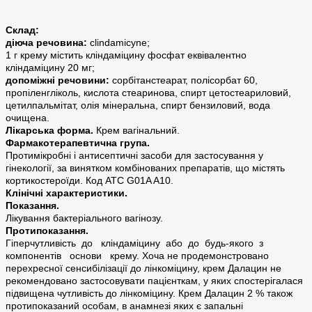
Склад:
діюча речовина:
clindamicyne;
1 г крему містить кліндаміцину фосфат еквівалентно
кліндаміцину 20 мг;
допоміжні речовини:
сорбітанстеарат, полісорбат 60,
пропіленгліколь, кислота стеаринова, спирт цетостеариловий,
цетилпальмітат, олія мінеральна, спирт бензиловий, вода
очищена.
Лікарська форма.
Крем вагінальний.
Фармакотерапевтична група.
Протимікробні і антисептичні засоби для застосування у
гінекології, за винятком комбінованих препаратів, що містять
кортикостероїди. Код АТС G01A A10.
Клінічні характеристики.
Показання.
Лікування бактеріального вагінозу.
Протипоказання.
Гіперчутливість до кліндаміцину або до будь-якого з
компонентів основи крему. Хоча не продемонстровано
перехресної сенсибілізації до лінкоміцину, крем Далацин не
рекомендовано застосовувати пацієнткам, у яких спостерігалася
підвищена чутливість до лінкоміцину. Крем Далацин 2 % також
протипоказаний особам, в анамнезі яких є запальні