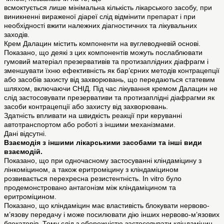
всмоктується лише мінімальна кількість лікарського засобу, при
виникненні вираженої діареї слід відмінити препарат і при
необхідності вжити належних діагностичних та лікувальних
заходів.
Крем Далацин містить компоненти на вуглеводневій основі.
Показано, що деякі з цих компонентів можуть послаблювати
гумовий матеріал презервативів та протизаплідних діафрагм і
зменшувати їхню ефективність як бар’єрних методів контрацепції
або засобів захисту від захворювань, що передаються статевим
шляхом, включаючи СНІД. Під час лікування кремом Далацин не
слід застосовувати презервативи та протизаплідні діафрагми як
засоби контрацепції або захисту від захворювань.
Здатність впливати на швидкість реакції при керуванні
автотранспортом або роботі з іншими механізмами.
Дані відсутні.
Взаємодія з іншими лікарськими засобами та інші види
взаємодій.
Показано, що при одночасному застосуванні кліндаміцину з
лінкоміцином, а також еритроміцину з кліндаміцином
розвивається перехресна резистентність. In vitro було
продемонстровано антагонізм між кліндаміцином та
еритроміцином.
Показано, що кліндаміцин має властивість блокувати нервово-
м’язову передачу і може посилювати дію інших нервово-м’язових
блокаторів. Тому слід з обережністю застосовувати кліндаміцин