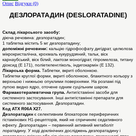
Опис
Відгуки (0)
ДЕЗЛОРАТАДИН (DESLORATADINE)
Склад лікарського засобу:
діюча речовина: дезлоратадин;
1 таблетка містить 5 мг дезлоратадину;
допоміжні речовини:
кальцію гідрофосфату дигідрат, целюлоза
мікрокристалічна, крохмаль кукурудзяний, тальк, віск
карнаубський, віск білий, лактози моногідрат, гіпромелоза, титану
діоксид (Е 171), поліетиленгліколь, індигокармін (Е 132).
Лікарська форма.
Таблетки, вкриті оболонкою.
Таблетки круглої форми, вкриті оболонкою, блакитного кольору з
верхньою і нижньою опуклими поверхнями. На розламі під
лупою видно ядро, оточене одним суцільним шаром.
Фармакотерапевтична група.
Антигістамінні засоби для
системного застосування. Інші антигістамінні препарати для
системного застосування. Дезлоратадин.
Код ATХ R06A X27.
Дезлоратадин
є селективним блокатором периферичних
гістамінових Н1-рецепторів, який не спричиняє седативного
ефекту. Дезлоратадин – первинний активний метаболіт
лоратадину. У ході доклінічних досліджень дезлоратадину і