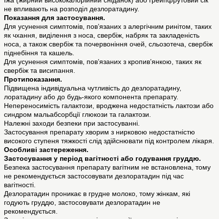
Їжа (жирний висококалорійний сніданок) або грейпфрутовий сік
не впливають на розподіл дезлоратадину.
Показання для застосування.
Для усунення симптомів, пов’язаних з алергічним ринітом, таких
як чхання, виділення з носа, свербіж, набряк та закладеність
носа, а також свербіж та почервоніння очей, сльозотеча, свербіж
піднебіння та кашель.
Для усунення симптомів, пов’язаних з кропив’янкою, таких як
свербіж та висипання.
Протипоказання.
Підвищена індивідуальна чутливість до дезлоратадину,
лоратадину або до будь-якого компонента препарату.
Непереносимість галактози, вроджена недостатність лактози або
синдром мальабсорбції глюкози та галактози.
Належні заходи безпеки при застосуванні.
Застосування препарату хворим з нирковою недостатністю
високого ступеня тяжкості слід здійснювати під контролем лікаря.
Особливі застереження.
Застосування у період вагітності або годування груддю.
Безпека застосування препарату вагітним не встановлена, тому
не рекомендується застосовувати дезлоратадин під час
вагітності.
Дезлоратадин проникає в грудне молоко, тому жінкам, які
годують груддю, застосовувати дезлоратадин не
рекомендується.