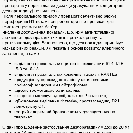
лоратадину якісних або кількісних розходжень токсичності двох
препаратів у порівнюваних дозах (з урахуванням концентрації
дезлоратадину) не виявлено.
Після перорального прийому препарат селективно блокує
периферичні Н1-гістамінові рецептори і не проникає крізь
гематоенцефалічний бар’єр.
Численні дослідження показали, що, крім антигістамінної
активності, дезлоратадин чинить протиалергічну та
протизапальну дію. Встановлено, що дезлоратадин пригнічує
каскад різних реакцій, які лежать в основі розвитку алергічного
запалення, а саме:
виділення прозапальних цитокінів, включаючи ІЛ-4, ІЛ-6,
ІЛ-8 та ІЛ-13;
виділення прозапальних хемокінів, таких як RANTES;
продукцію супероксидного аніону активованими
поліморфноядерними нейтрофілами;
адгезію і хемотаксис еозинофілів;
експресію молекул адгезії, таких як Р-селектин;
IgE-залежне виділення гістаміну, простагландину D2 і
лейкотрієну С4;
гострий алергічний бронхоспазм у дослідженнях на
тваринах.
Є дані про щоденне застосування дезлоратадину у дозі до 20 мг
протягом 14 днів, яке не супроводжувалося статистично