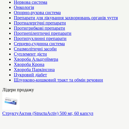
Нервова система
Онкологія
Опорно-рухова система
Препарати для лікування захворювань органів чуття
Протиалергічні препарати
Протигрибкові препарати
Протиепілептичні препарати
Протипухлинні препарати
Серцево-судинна система
Спазмолітичні засоби
Суплемент дієти
Хвороба Альцгеймера
Хвороба Крона
Хвороба Паркінсона
Цукровий діабет
Шлунково-кишковий тракт та обмін речовин
Лідери продажу
СтруктуАктив (StructuActiv) 500 мг, 60 капсул