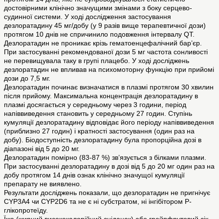
достовірними клінічно значущими змінами з боку серцево-
судинної системи. У ході дослідження застосування
дезлоратадину 45 мг/добу (у 9 разів вище терапевтичної дози)
протягом 10 днів не спричинило подовження інтервалу QT.
Дезлоратадин не проникає крізь гематоенцефалічний бар’єр.
При застосуванні рекомендованої дози 5 мг частота сонливості
не перевищувала таку в групі плацебо. У ході досліджень
дезлоратадин не впливав на психомоторну функцію при прийомі
дози до 7,5 мг.
Дезлоратадин починає визначатися в плазмі протягом 30 хвилин
після прийому. Максимальна концентрація дезлоратадину в
плазмі досягається у середньому через 3 години, період
напіввиведення становить у середньому 27 годин. Ступінь
кумуляції дезлоратадину відповідає його періоду напіввиведення
(приблизно 27 годин) і кратності застосування (один раз на
добу). Біодоступність дезлоратадину була пропорційна дозі в
діапазоні від 5 до 20 мг.
Дезлоратадин помірно (83-87 %) зв’язується з білками плазми.
При застосуванні дезлоратадину в дозі від 5 до 20 мг один раз на
добу протягом 14 днів ознак клінічно значущої кумуляції
препарату не виявлено.
Результати досліджень показали, що дезлоратадин не пригнічує
CYP3A4 чи CYP2D6 та не є ні субстратом, ні інгібітором Р-
глікопротеїду.