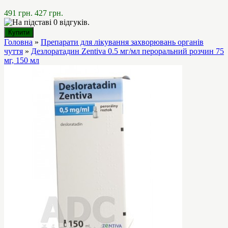
491 грн.
427 грн.
Головна
»
Препарати для лікування захворювань органів
чуття
»
Дезлоратадин Zentiva 0.5 мг/мл пероральний розчин 75
мг, 150 мл