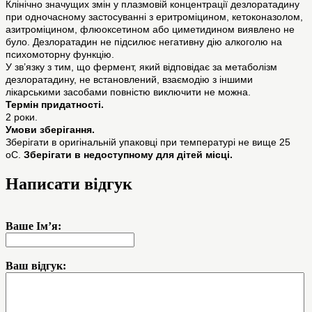
Клінічно значущих змін у плазмовій концентрації дезлоратадину
при одночасному застосуванні з еритроміцином, кетоконазолом,
азитроміцином, флюоксетином або циметидином виявлено не
було. Дезлоратадин не підсилює негативну дію алкоголю на
психомоторну функцію.
У зв’язку з тим, що фермент, який відповідає за метаболізм
дезлоратадину, не встановлений, взаємодію з іншими
лікарськими засобами повністю виключити не можна.
Термін придатності.
2 роки.
Умови зберігання.
Зберігати в оригінальній упаковці при температурі не вище 25
оС.
Зберігати в недоступному для дітей місці.
Написати відгук
Ваше Ім’я:
Ваш відгук: