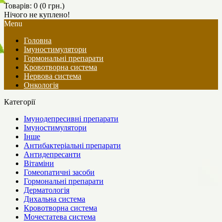
Товарів: 0 (0 грн.)
Нічого не куплено!
Menu
Головна
Імуностимулятори
Гормональні препарати
Кровотворна система
Нервова система
Онкологія
Категорії
Імунодепресивні препарати
Імуностимулятори
Інше
Антибактеріальні препарати
Антидепресанти
Вітаміни
Гомеопатичні засоби
Гормональні препарати
Дерматологія
Дихальна система
Кровотворна система
Мочестатева система