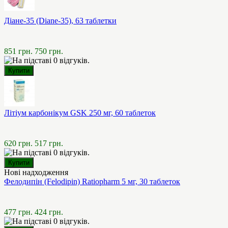
Діане-35 (Diane-35), 63 таблетки
851 грн.
750 грн.
Літіум карбонікум GSK 250 мг, 60 таблеток
620 грн.
517 грн.
Нові надходження
Фелодипін (Felodipin) Ratiopharm 5 мг, 30 таблеток
477 грн.
424 грн.