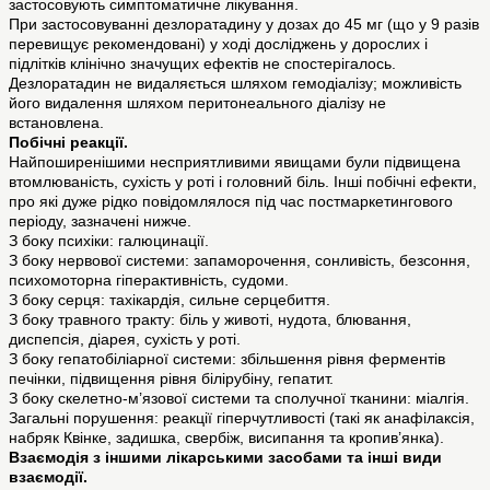
застосовують симптоматичне лікування.
При застосовуванні дезлоратадину у дозах до 45 мг (що у 9 разів
перевищує рекомендовані) у ході досліджень у дорослих і
підлітків клінічно значущих ефектів не спостерігалось.
Дезлоратадин не видаляється шляхом гемодіалізу; можливість
його видалення шляхом перитонеального діалізу не
встановлена.
Побічні реакції.
Найпоширенішими несприятливими явищами були підвищена
втомлюваність, сухість у роті і головний біль. Інші побічні ефекти,
про які дуже рідко повідомлялося під час постмаркетингового
періоду, зазначені нижче.
З боку психіки: галюцинації.
З боку нервової системи: запаморочення, сонливість, безсоння,
психомоторна гіперактивність, судоми.
З боку серця: тахікардія, сильне серцебиття.
З боку травного тракту: біль у животі, нудота, блювання,
диспепсія, діарея, сухість у роті.
З боку гепатобіліарної системи: збільшення рівня ферментів
печінки, підвищення рівня білірубіну, гепатит.
З боку скелетно-м’язової системи та сполучної тканини: міалгія.
Загальні порушення: реакції гіперчутливості (такі як анафілаксія,
набряк Квінке, задишка, свербіж, висипання та кропив’янка).
Взаємодія з іншими лікарськими засобами та інші види
взаємодії.