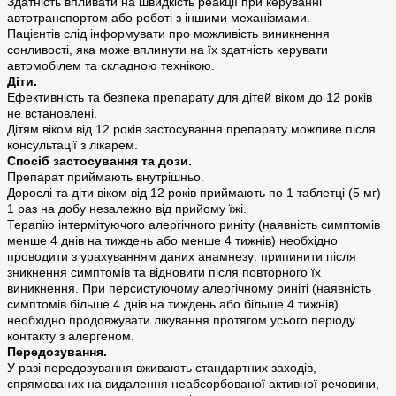
Здатність впливати на швидкість реакції при керуванні
автотранспортом або роботі з іншими механізмами.
Пацієнтів слід інформувати про можливість виникнення
сонливості, яка може вплинути на їх здатність керувати
автомобілем та складною технікою.
Діти.
Ефективність та безпека препарату для дітей віком до 12 років
не встановлені.
Дітям віком від 12 років застосування препарату можливе після
консультації з лікарем.
Спосіб застосування та дози.
Препарат приймають внутрішньо.
Дорослі та діти віком від 12 років приймають по 1 таблетці (5 мг)
1 раз на добу незалежно від прийому їжі.
Терапію інтермітуючого алергічного риніту (наявність симптомів
менше 4 днів на тиждень або менше 4 тижнів) необхідно
проводити з урахуванням даних анамнезу: припинити після
зникнення симптомів та відновити після повторного їх
виникнення. При персистуючому алергічному риніті (наявність
симптомів більше 4 днів на тиждень або більше 4 тижнів)
необхідно продовжувати лікування протягом усього періоду
контакту з алергеном.
Передозування.
У разі передозування вживають стандартних заходів,
спрямованих на видалення неабсорбованої активної речовини,