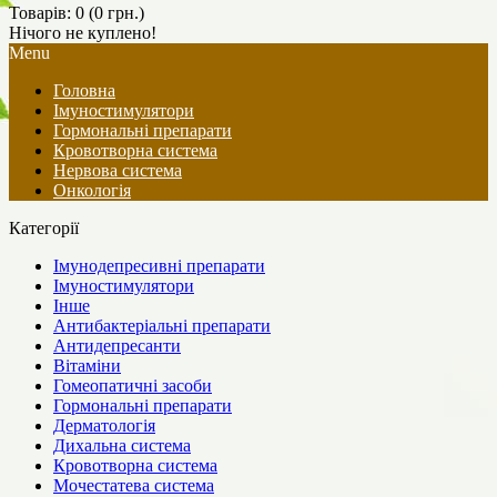
Товарів: 0 (0 грн.)
Нічого не куплено!
Menu
Головна
Імуностимулятори
Гормональні препарати
Кровотворна система
Нервова система
Онкологія
Категорії
Імунодепресивні препарати
Імуностимулятори
Інше
Антибактеріальні препарати
Антидепресанти
Вітаміни
Гомеопатичні засоби
Гормональні препарати
Дерматологія
Дихальна система
Кровотворна система
Мочестатева система