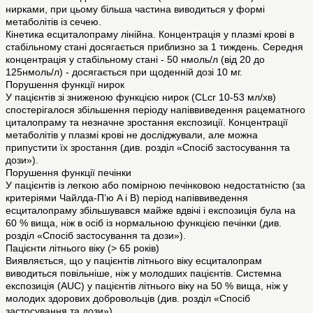
нирками, при цьому більша частина виводиться у формі
метаболітів із сечею.
Кінетика есциталопраму лінійна. Концентрація у плазмі крові в
стабільному стані досягається приблизно за 1 тиждень. Середня
концентрація у стабільному стані - 50 нмоль/л (від 20 до
125нмоль/л) - досягається при щоденній дозі 10 мг.
Порушення функції нирок
У пацієнтів зі зниженою функцією нирок (CLcr 10-53 мл/хв)
спостерігалося збільшення періоду напіввиведення рацематного
циталопраму та незначне зростання експозиції. Концентрації
метаболітів у плазмі крові не досліджували, але можна
припустити їх зростання (див. розділ «Спосіб застосування та
дози»).
Порушення функції печінки
У пацієнтів із легкою або помірною печінковою недостатністю (за
критеріями Чайлда-П’ю A і B) період напіввиведення
есциталопраму збільшувався майже вдвічі і експозиція була на
60 % вища, ніж в осіб із нормальною функцією печінки (див.
розділ «Спосіб застосування та дози»).
Пацієнти літнього віку (> 65 років)
Виявляється, що у пацієнтів літнього віку есциталопрам
виводиться повільніше, ніж у молодших пацієнтів. Системна
експозиція (AUC) у пацієнтів літнього віку на 50 % вища, ніж у
молодих здорових добровольців (див. розділ «Спосіб
застосування та дози»).