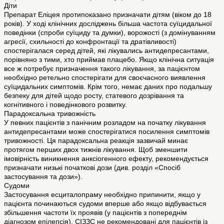
Діти
Препарат Еліцея протипоказано призначати дітям (віком до 18
років). У ході клінічних досліджень більша частота суїцидальної
поведінки (спроби суїциду та думки), ворожості (з домінуванням
агресії, схильності до конфронтації та дратівливості)
спостерігалася серед дітей, які лікувались антидепресантами,
порівняно з тими, хто приймав плацебо. Якщо клінічна ситуація
все ж потребує призначення такого лікування, за пацієнтом
необхідно ретельно спостерігати для своєчасного виявлення
суїцидальних симптомів. Крім того, немає даних про подальшу
безпеку для дітей щодо росту, статевого дозрівання та
когнітивного і поведінкового розвитку.
Парадоксальна тривожність
У певних пацієнтів з панічним розладом на початку лікування
антидепресантами може спостерігатися посилення симптомів
тривожності. Ця парадоксальна реакція зазвичай минає
протягом перших двох тижнів лікування. Щоб зменшити
імовірність виникнення анксіогенного ефекту, рекомендується
призначати низькі початкові дози (див. розділ «Спосіб
застосування та дози»).
Судоми
Застосування есциталопраму необхідно припинити, якщо у
пацієнта починаються судоми вперше або якщо відбувається
збільшення частоти їх проявів (у пацієнтів з попереднім
діагнозом епілепсія). СІЗЗС не рекомендовані для пацієнтів із