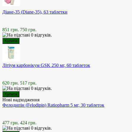
Діане-35 (Diane-35), 63 таблетки
851 грн.
750 грн.
Літіум карбонікум GSK 250 мг, 60 таблеток
620 грн.
517 грн.
Нові надходження
Фелодипін (Felodipin) Ratiopharm 5 мг, 30 таблеток
477 грн.
424 грн.