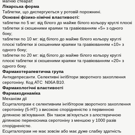
магнію стеарат.
Лікарська форма
Таблетки, що диспергуються у ротовій порожнині.
Основні фізико-хімічні властивості:
таблетки по 5 мг: від білого до майже білого кольору круглі плоскі
таблетки зі скошеними краями та гравіюванням «5» з одного
боку;
таблетки по 10 мг: від білого до майже білого кольору круглі
плоскі таблетки зі скошеними краями та гравіюванням «10» з
одного боку;
таблетки по 20 мг: від білого до майже білого кольору круглі
плоскі таблетки зі скошеними краями та гравіюванням «20» з
одного боку.
Фармакотерапевтична група
Антидепресанти. Селективні інгібітори зворотного захоплення
серотоніну. Код АТС N06A B10.
Фармакологічні властивості
Фармакодинаміка
Механізм дії
Есциталопрам є селективним інгібітором зворотного захоплення
серотоніну (5-HT) з високою спорідненістю з первинною
ділянкою зв’язування. Він також зв’язується з алостеричною
ділянкою переносника серотоніну з меншою у 1000 разів
спорідненістю.
Есциталопрам не має зовсім або має дуже слабку здатність