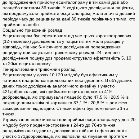
до продовження прийому есциталопраму в тій самій дозі або
плацебо протягом 36 тижнів. У ході цього дослідження пацієнти,
які продовжували приймати есциталопрам, мали значно довший
періоду часу до рецидиву за дані 36 тижнів порівняно з тими, хто
приймав плацебо.
Соціально тривожний розлад
Есциталопрам був ефективним під час трьох короткострокових
(12-тижневих) досліджень та у пацієнтів, які мали реакцію у
відповідь, під час 6-місячного дослідження попередження
рецидиву при соціально тривожному розладі. 24-тижневе
дослідження пошуку доз продемонструвало ефективність 5, 10
та 20мг есциталопраму.
Генералізований тривожний розлад
Есциталопрам у дозах 10 і 20 мг/добу був ефективним у
чотирьох плацебо-контрольованих дослідженнях. В об’єднаних
даних трьох досліджень аналогічного дизайну з участю
421добровольців, які приймали есциталопрам та 419
добровольців, які отримували плацебо було 47,5 % і 28,9 % із
покращенням клінічної картини та 37,1 % і 20,8 % із ремісією
захворювання відповідно. Стійкий ефект був помічений з 1-го
тижня.
Утримування ефективності при прийомі есциталопраму у дозі 20
мг/добу було продемонстроване з 24-го до 76-го тижня;
рандомізоване відкрите дослідження стійкості ефективності з
участю 373добровольців, які відповіли на лікування протягом