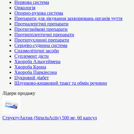
Нервова система
Онкологія
Опорно-рухова система
Препарати для лікування захворювань органів чуття
Протиалергічні препарати
Протигрибкові препарати
Протиепілептичні препарати
Протипухлинні препарати
Серцево-судинна система
Спазмолітичні засоби
Суплемент дієти
Хвороба Альцгеймера
Хвороба Крона
Хвороба Паркінсона
Цукровий діабет
Шлунково-кишковий тракт та обмін речовин
Лідери продажу
СтруктуАктив (StructuActiv) 500 мг, 60 капсул