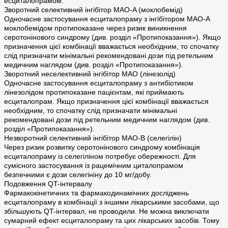
есциталопрамом.
Зворотний селективний інгібітор MAO-A (моклобемід)
Одночасне застосування есциталопраму з інгібітором MAO-A
моклобемідом протипоказане через ризик виникнення
серотонінового синдрому (див. розділ «Протипоказання»). Якщо
призначення цієї комбінації вважається необхідним, то спочатку
слід призначати мінімальні рекомендовані дози під ретельним
медичним наглядом (див. розділ «Протипоказання»).
Зворотний неселективний інгібітор MAO (лінезолід)
Одночасне застосування есциталопраму з антибіотиком
лінезолідом протипоказане пацієнтам, які приймають
есциталопрам. Якщо призначення цієї комбінації вважається
необхідним, то спочатку слід призначати мінімальні
рекомендовані дози під ретельним медичним наглядом (див.
розділ «Протипоказання»).
Незворотний селективний інгібітор MAO-B (селегілін)
Через ризик розвитку серотонінового синдрому комбінація
есциталопраму із селегіліном потребує обережності. Для
сумісного застосування із рацемічним циталопрамом
безпечними є дози селегініну до 10 мг/добу.
Подовження QT-інтервалу
Фармакокінетичних та фармакодинамічних досліджень
есциталопраму в комбінації з іншими лікарськими засобами, що
збільшують QT-інтервал, не проводили. Не можна виключати
сумарний ефект есциталопраму та цих лікарських засобів. Тому