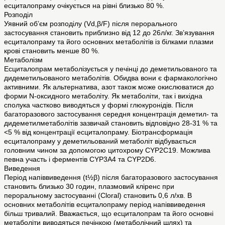
есциталопраму очікується на рівні близько 80 %.
Розподіл
Уявний об’єм розподілу (Vd,β/F) після перорального
застосування становить приблизно від 12 до 26л/кг. Зв’язування
есциталопраму та його основних метаболітів із білками плазми
крові становить менше 80 %.
Метаболізм
Есциталопрам метаболізується у печінці до деметильованого та
дидеметильованого метаболітів. Обидва вони є фармакологічно
активними. Як альтернатива, азот також може окислюватися до
форми N-оксидного метаболіту. Як метаболіти, так і вихідна
сполука частково виводяться у формі глюкуронідів. Після
багаторазового застосування середня концентрація деметил- та
дидеметилметаболітів зазвичай становить відповідно 28-31 % та
<5 % від концентрації есциталопраму. Біотрансформація
есциталопраму у деметильований метаболіт відбувається
головним чином за допомогою цитохрому CYP2C19. Можлива
певна участь і ферментів CYP3A4 та CYP2D6.
Виведення
Період напіввиведення (t½β) після багаторазового застосування
становить близько 30 годин, плазмовий кліренс при
пероральному застосуванні (Cloral) становить 0,6 л/хв. В
основних метаболітів есциталопраму період напіввиведення
більш тривалий. Вважається, що есциталопрам та його основні
метаболіти виводяться печінкою (метаболічний шлях) та