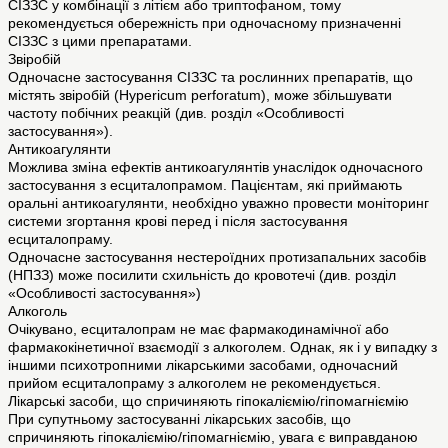
СІЗЗС у комбінації з літієм або триптофаном, тому
рекомендується обережність при одночасному призначенні
СІЗЗС з цими препаратами.
Звіробій
Одночасне застосування СІЗЗС та рослинних препаратів, що
містять звіробій (Hypericum perforatum), може збільшувати
частоту побічних реакцій (див. розділ «Особливості
застосування»).
Антикоагулянти
Можлива зміна ефектів антикоагулянтів унаслідок одночасного
застосування з есциталопрамом. Пацієнтам, які приймають
оральні антикоагулянти, необхідно уважно провести моніторинг
системи згортання крові перед і після застосування
есциталопраму.
Одночасне застосування нестероїдних протизапальних засобів
(НПЗЗ) може посилити схильність до кровотечі (див. розділ
«Особливості застосування»)
Алкоголь
Очікувано, есциталопрам не має фармакодинамічної або
фармакокінетичної взаємодії з алкоголем. Однак, як і у випадку з
іншими психотропними лікарськими засобами, одночасний
прийом есциталопраму з алкоголем не рекомендується.
Лікарські засоби, що спричиняють гіпокаліємію/гіпомагніємію
При супутньому застосуванні лікарських засобів, що
спричиняють гіпокаліємію/гіпомагніємію, увага є виправданою