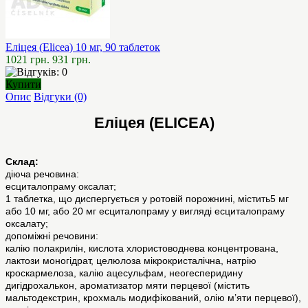
Еліцея (Elicea) 10 мг, 90 таблеток
1021 грн.
931 грн.
Купити
Опис
Відгуки (0)
Еліцея (ELICEA)
Склад:
діюча речовина:
есциталопраму оксалат;
1 таблетка, що диспергується у ротовій порожнині, містить5 мг
або 10 мг, або 20 мг есциталопраму у вигляді есциталопраму
оксалату;
допоміжні речовини:
калію полакрилін, кислота хлористоводнева концентрована,
лактози моногідрат, целюлоза мікрокристалічна, натрію
кроскармелоза, калію ацесульфам, неогесперидину
дигідрохалькон, ароматизатор мяти перцевої (містить
мальтодекстрин, крохмаль модифікований, олію м’яти перцевої),