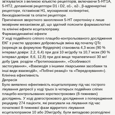
зв’язуватися з великою кількістю рецепторів, включаючи 5-HT1A,
5-HT2, допамінові рецептори D1 і D2, α1-, α2-, β-адренергічні
рецептори, гістамінові H1, мускаринові холінергічні,
бензодіазепінові та опіатні рецептори.
Пригнічення зворотного захоплення 5-HT серотоніну є лише
імовірним механізмом дії, що здатний пояснити фармакологічні
та клінічні ефекти есциталопраму.
Фармакодинамічні ефекти
У ході подвійного сліпого плацебо-контрольованого дослідження
ЕКГ з участю здорових добровольців зміна від початку QTc
(корекція за формулою Фрідерічія) становила 4,3 мсек (90 %
інтервал довіри: 2,2, 6,4) при дозі 10 мг/добу та 10,7 мсек (90 %
інтервал довіри: 8,6, 12,8) при дозі вище терапевтичної 30 мг/
добу (див. розділи «Протипоказання», «Особливості
застосування», «Взаємодія з іншими лікарськими засобами та
інші види взаємодій», «Побічні реакції» та «Передозування»).
Клінічна ефективність
Депресія
Було виявлено ефективність есциталопраму під час гострого
лікування депресії у ході трьох із чотирьох подвійних сліпих
плацебо-контрольованих короткострокових (8-тижневих)
досліджень. У ході довгострокового дослідження з попередження
рецидиву 274 пацієнти, які реагували на лікування під час
початкової 8-тижневої фази відкритого лікування
есциталопрамом 10 або 20мг/добу, були випадково розподілені