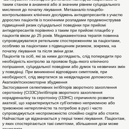
таким станом в анамнезі або зі значним рівнем суїцидального
мислення до початку лікування. Метааналіз плацебо-
контрольованих клінічних досліджень антидепресантів з участю
дорослих пацієнтів із психічними розладами продемонстрував
підвищений ризик суїцидальної поведінки при прийомі
антидепресантів порівняно з таким при прийомі плацебо у
пацієнтів віком до 25 років. Медикаментозна терапія повинна
супроводжуватися ретельним спостереженням за пацієнтами,
особливо за пацієнтами з підвищеним ризиком, зокрема, на
початку лікування та після зміни дози.
Пацієнтів та осіб, які за ними доглядають, слід попередити про
необхідність контролю за проявом будь-якого клінічного
погіршання, суїцидальної поведінки або думок та незвичних змін
у поведінці. При виникненні відповідних симптомів, при
необхідності, слід звертатися за невідкладною допомогою.
Акатизія/психомоторне збудження
Застосування селективних інгібіторів зворотного захоплення
серотоніну (СІЗЗС)/інгібіторів зворотного захоплення
норадреналіну та серотоніну (ІЗЗНС) спричиняло розвиток
акатизії, що характеризується суб’єктивно неприємною або
тривожною нетерплячістю та потребою в русі і часто
супроводжується неспроможністю спокійно сидіти або стояти.
Найчастіше це відзначається у перші тижні лікування. Пацієнтам,
у яких спостерігаються такі симптоми, збільшення дози може
зашкодити.