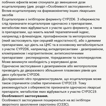
побічних ефектів може спонукати до зменшення дози
есциталопраму (див. розділ «Особливості застосування»).
Вплив есциталопраму на фармакокінетику інших лікарських
засобів
Есциталопрам є інгібітором ферменту CYP2D6. З обережністю
слід призначати есциталопрам одночасно з препаратами,
метаболізм яких відбувається з участю цього ферменту, а також
із препаратами, що мають малий терапевтичний індекс,
наприклад з флекаїнідом, пропафеноном та метопрололом
(який застосовують при серцевій недостатності), або з деякими
препаратами, що діють на ЦНС та в основному метаболізуються
з участю CYP2D6, наприклад антидепресантами - дезипраміном,
кломіпраміном і нортриптиліном; антипсихотичними
препаратами - рисперидоном, тіоридазином та галоперидолом.
Може виникнути необхідність у коригуванні дози.
Одночасне застосування з дезипраміном або метопрололом
призводить до дворазового збільшення плазмових рівнів цих
двох субстратів CYP2D6.
Дослідженняіn vitro продемонстрували, що есциталопрам може
також спричиняти слабке пригнічення CYP2C19. Тому
рекомендується з обережністю призначати одночасно лікарські
препарати, метаболізм яких відбувається з участю CYP2C19.
Особливості застосування.
Особливості застосування поширюються на всі інгібітори
зворотного захоплення серотоніну (СІЗЗС).