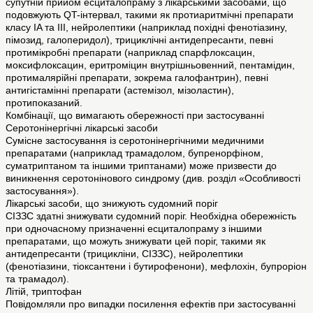
супутній прийом есциталопраму з лікарськими засобами, що
подовжують QT-інтервал, такими як протиаритмічні препарати
класу IA та III, нейролептики (наприклад похідні фенотіазину,
пімозид, галоперидол), трициклічні антидепресанти, певні
протимікробні препарати (наприклад спарфлоксацин,
моксифлоксацин, еритроміцин внутрішньовенний, пентамідин,
протималярійні препарати, зокрема галофантрин), певні
антигістамінні препарати (астемізол, мізоластин),
протипоказаний.
Комбінації, що вимагають обережності при застосуванні
Серотонінергічні лікарські засоби
Сумісне застосування із серотонінергічними медичними
препаратами (наприклад трамадолом, бупренорфіном,
суматриптаном та іншими триптанами) може призвести до
виникнення серотонінового синдрому (див. розділ «Особливості
застосування»).
Лікарські засоби, що знижують судомний поріг
СІЗЗС здатні знижувати судомний поріг. Необхідна обережність
при одночасному призначенні есциталопраму з іншими
препаратами, що можуть знижувати цей поріг, такими як
антидепресанти (трицикліни, СІЗЗС), нейролептики
(фенотіазини, тіоксантени і бутирофенони), мефлохін, бупроріон
та трамадол).
Літій, триптофан
Повідомляли про випадки посилення ефектів при застосуванні