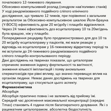
початкового 12-тижневого лікування.
Обсесивно-компульсивний розлад (синдром нав’язливих станів)
У ході рандомізованого подвійного сліпого клінічного
дослідження, що тривало 12 тижнів, при порівнянні з загальним
результатом за Обсесивно-компульсивною шкалою Йєля-Брауна
(Y-BOCS) ефективність дози 20 мг/добу і плацебо відрізнялися.
Через 24 тижні ефективність доз есциталопраму 10 та 20мг/день
була кращою, ніж у плацебо.
Попередження рецидиву було продемонстровано для доз 10 та
20 мг/добу есциталопраму у пацієнтів, які мали реакцію у
відповідь на есциталопрам у 16-тижневому відкритому періоді та
які вступили до 24-тижневого рандомізованого подвійного
сліпого плацебо-контрольованого періоду.
Дані досліджень на тваринах показали, що циталопрам
спричиняє зниження індексу фертильності та вагітності,
зниження кількості імплантацій і появу аномальних
сперматозоїдів при рівні впливу, що значно перевищує вплив на
організм людини. Немає даних досліджень на тваринах для
есциталопраму, що стосуються цього аспекту.
Фармакокінетика
Абсорбція
Абсорбція практично повна і не залежить від прийому їжі.
Середній час досягнення максимальної концентрації (середнє
Tmax) становить 4 години після багатократного дозування. Як і з
рацематним циталопрамом, абсолютна біодоступність