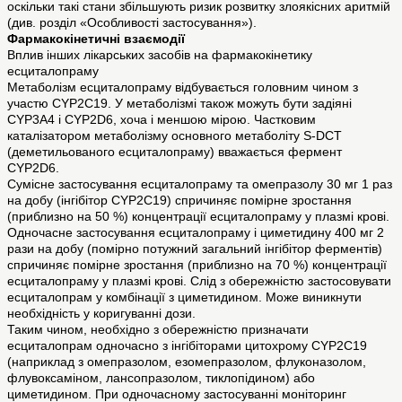
оскільки такі стани збільшують ризик розвитку злоякісних аритмій
(див. розділ «Особливості застосування»).
Фармакокінетичні взаємодії
Вплив інших лікарських засобів на фармакокінетику
есциталопраму
Метаболізм есциталопраму відбувається головним чином з
участю CYP2C19. У метаболізмі також можуть бути задіяні
CYP3A4 і CYP2D6, хоча і меншою мірою. Частковим
каталізатором метаболізму основного метаболіту S-DCT
(деметильованого есциталопраму) вважається фермент
CYP2D6.
Сумісне застосування есциталопраму та омепразолу 30 мг 1 раз
на добу (інгібітор CYP2C19) спричиняє помірне зростання
(приблизно на 50 %) концентрації есциталопраму у плазмі крові.
Одночасне застосування есциталопраму і циметидину 400 мг 2
рази на добу (помірно потужний загальний інгібітор ферментів)
спричиняє помірне зростання (приблизно на 70 %) концентрації
есциталопраму у плазмі крові. Слід з обережністю застосовувати
есциталопрам у комбінації з циметидином. Може виникнути
необхідність у коригуванні дози.
Таким чином, необхідно з обережністю призначати
есциталопрам одночасно з інгібіторами цитохрому CYP2C19
(наприклад з омепразолом, езомепразолом, флуконазолом,
флувоксаміном, лансопразолом, тиклопідином) або
циметидином. При одночасному застосуванні моніторинг