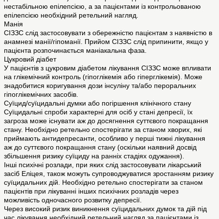
нестабільною епілепсією, а за пацієнтами із контрольованою
епілепсією необхідний ретельний нагляд.
Манія
СІЗЗС слід застосовувати з обережністю пацієнтам з наявністю в
анамнезі манії/гіпоманії. Прийом СІЗЗС слід припинити, якщо у
пацієнта розпочинається маніакальна фаза.
Цукровий діабет
У пацієнтів з цукровим діабетом лікування СІЗЗС може впливати
на глікемічний контроль (гіпоглікемія або гіперглікемія). Може
знадобитися коригування дози інсуліну та/або пероральних
гіпоглікемічних засобів.
Суїцид/суїцидальні думки або погіршення клінічного стану
Суїцидальні спроби характерні для осіб у стані депресії, їх
загроза може існувати аж до досягнення суттєвого покращання
стану. Необхідно ретельно спостерігати за станом хворих, які
приймають антидепресанти, особливо у перші тижні лікування
аж до суттєвого покращання стану (оскільки наявний досвід
збільшення ризику суїциду на ранніх стадіях одужання).
Інші психічні розлади, при яких слід застосовувати лікарський
засіб Еліцея, також можуть супроводжуватися зростанням ризику
суїцидальних дій. Необхідно ретельно спостерігати за станом
пацієнтів при лікуванні інших психічних розладів через
можливість одночасного розвитку депресії.
Через високий ризик виникнення суїцидальних думок та дій під
час лікування необхідний ретельний нагляд за пацієнтами із