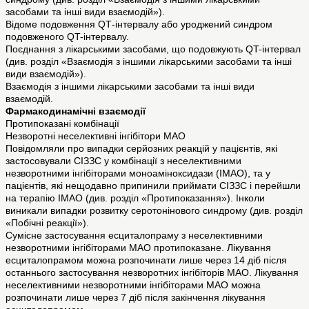
засобами та інші види взаємодій»).
Відоме подовження QТ-інтервалу або уроджений синдром
подовженого QT-інтервалу.
Поєднання з лікарськими засобами, що подовжують QT-інтервал
(див. розділ «Взаємодія з іншими лікарськими засобами та інші
види взаємодій»).
Взаємодія з іншими лікарськими засобами та інші види
взаємодій.
Фармакодинамічні взаємодії
Протипоказані комбінації
Незворотні неселективні інгібітори MAO
Повідомляли про випадки серйозних реакцій у пацієнтів, які
застосовували СІЗЗС у комбінації з неселективними
незворотними інгібіторами моноаміноксидази (ІMAO), та у
пацієнтів, які нещодавно припинили приймати СІЗЗС і перейшли
на терапію ІMAO (див. розділ «Протипоказання»). Інколи
виникали випадки розвитку серотонінового синдрому (див. розділ
«Побічні реакції»).
Сумісне застосування есциталопраму з неселективними
незворотними інгібіторами MAO протипоказане. Лікування
есциталопрамом можна розпочинати лише через 14 діб після
останнього застосування незворотних інгібіторів MAO. Лікування
неселективними незворотними інгібіторами МАО можна
розпочинати лише через 7 діб після закінчення лікування