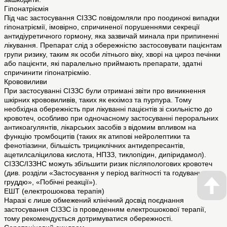
Гіпонатріємія
Під час застосування СІЗЗС повідомляли про поодинокі випадки
гіпонатріємії, імовірно, спричиненої порушеннями секреції
антидіуретичного гормону, яка зазвичай минала при припиненні
лікування. Препарат слід з обережністю застосовувати пацієнтам
групи ризику, таким як особи літнього віку, хворі на цироз печінки
або пацієнти, які паралельно приймають препарати, здатні
спричинити гіпонатріємію.
Крововиливи
При застосуванні СІЗЗС були отримані звіти про виникнення
шкірних крововиливів, таких як екхімоз та пурпура. Тому
необхідна обережність при лікуванні пацієнтів зі схильністю до
кровотеч, особливо при одночасному застосуванні пероральних
антикоагулянтів, лікарських засобів з відомим впливом на
функцію тромбоцитів (таких як атипові нейролептики та
фенотіазини, більшість трициклічних антидепресантів,
ацетилсаліцилова кислота, НПЗЗ, тиклопідин, дипіридамол).
СІЗЗС/ІЗЗНС можуть збільшити ризик післяпологових кровотеч
(див. розділи «Застосування у період вагітності та годування
груддю», «Побічні реакції»).
ЕШТ (електрошокова терапія)
Наразі є лише обмежений клінічний досвід поєднання
застосування СІЗЗС із проведенням електрошокової терапії,
тому рекомендується дотримуватися обережності.