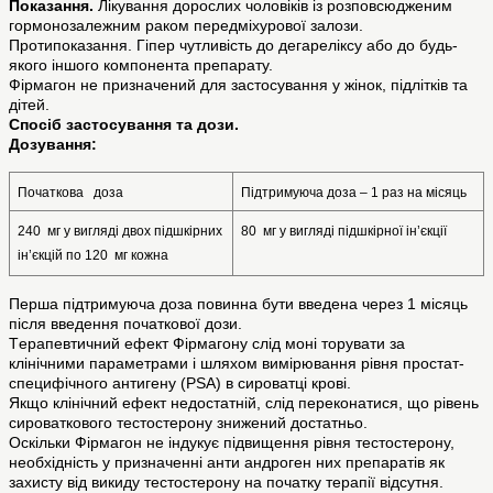
Показання.
Лікування дорослих чоловіків із розповсюдженим
гормонозалежним раком передміхурової залози.
Протипоказання. Гіпер чутливість до дегареліксу або до будь-
якого іншого компонента препарату.
Фірмагон не призначений для застосування у жінок, підлітків та
дітей.
Спосіб застосування та дози.
Дозування:
Початкова   доза
Підтримуюча доза – 1 раз на місяць
240  мг у вигляді двох підшкірних 
80  мг у вигляді підшкірної ін’єкції
ін’єкцій по 120  мг кожна
Перша підтримуюча доза повинна бути введена через 1 місяць
після введення початкової дози.
Tерапевтичний ефект Фірмагону слід моні торувати за
клінічними параметрами і шляхом вимірювання рівня простат-
специфічного антигену (PSA) в сироватці крові.
Якщо клінічний ефект недостатній, слід переконатися, що рівень
сироваткового тестостерону знижений достатньо.
Оскільки Фірмагон не індукує підвищення рівня тестостерону,
необхідність у призначенні анти андроген них препаратів як
захисту від викиду тестостерону на початку терапії відсутня.