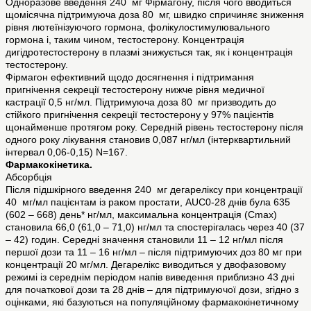
Одноразове введення 240 мг Фірмагону, після чого вводиться
щомісячна підтримуюча доза 80 мг, швидко спричиняє зниження
рівня лютеїнізуючого гормона, фолікулостимулювального
гормона і, таким чином, тестостерону. Концентрація
дигідротестостерону в плазмі знижується так, як і концентрація
тестостерону.
Фірмагон ефективний щодо досягнення і підтримання
пригнічення секреції тестостерону нижче рівня медичної
кастрації 0,5 нг/мл. Підтримуюча доза 80 мг призводить до
стійкого пригнічення секреції тестостерону у 97% пацієнтів
щонайменше протягом року. Середній рівень тестостерону після
одного року лікування становив 0,087 нг/мл (інтерквартильний
інтервал 0,06-0,15) N=167.
Фармакокінетика.
Абсорбція
Після підшкірного введення 240 мг дегареліксу при концентрації
40 мг/мл пацієнтам із раком простати, AUC0-28 днів була 635
(602 – 668) день* нг/мл, максимальна концентрація (Сmax)
становила 66,0 (61,0 – 71,0) нг/мл та спостерігалась через 40 (37
– 42) годин. Середні значення становили 11 – 12 нг/мл після
першої дози та 11 – 16 нг/мл – після підтримуючих доз 80 мг при
концентрації 20 мг/мл. Дегарелікс виводиться у двофазовому
режимі із середнім періодом напів виведення приблизно 43 дні
для початкової дози та 28 днів – для підтримуючої дози, згідно з
оцінками, які базуються на популяційному фармакокінетичному