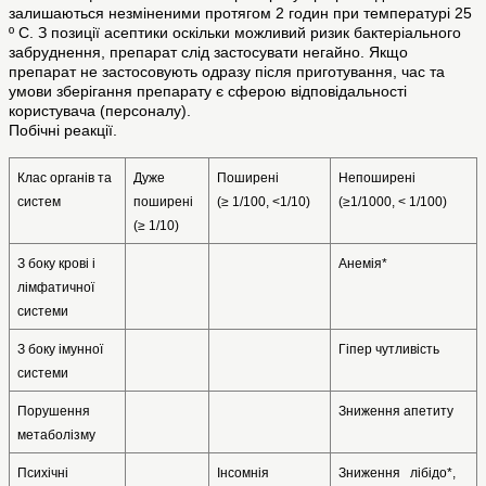
залишаються незміненими протягом 2 годин при температурі 25
º С. З позиції асептики оскільки можливий ризик бактеріального
забруднення, препарат слід застосувати негайно. Якщо
препарат не застосовують одразу після приготування, час та
умови зберігання препарату є сферою відповідальності
користувача (персоналу).
Побічні реакції.
Клас органів та 
Дуже   
Поширені
Непоширені
систем
поширені
(≥ 1/100, <1/10)
(≥1/1000, < 1/100)
(≥ 1/10)
З боку крові і 
Анемія*
лімфатичної 
системи
З боку імунної 
Гіпер чутливість
системи
Порушення 
Зниження апетиту
метаболізму
Психічні 
Інсомнія
Зниження   лібідо*, 