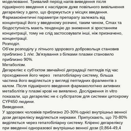
моделюванні. Тривалий період напів виведення після
підшкірного введення є наслідком дуже повільного вивільнення
дегареліксу з депо, що формується у місцях введення.
Фармакокінетичні параметри препарату залежать від
концентрації його у введеному розчині, таким чином, Сmax та
біодоступність мають тенденцію до зниження зі зростанням
концентрації, тому не слід застосовувати інші, ніж призначено,
концентрації.
Розподіл.
Об'єм розподілу у літнього здорового добровольця становив
приблизно 1 л/кг. Зв'язування з білками плазми становило
приблизно 90%.
Mетаболізм.
Дегарелікс є суб'єктом звичайної деградації пептидів під час
проходження його через гепатобіліарну систему, більша
частина його виділяється у вигляді пептидних фрагментів з
калом. Після підшкірного введення фармакологічно активних
метаболітів у плазмі крові не виявлено. Дослідження in vitro
показали, що дегарелікс не є субстратом для системи цитохрому
CYP450 людини.
Виведення.
У здорових чоловіків приблизно 20-30% однієї внутрішньо венної
дози дегареліксу виділяється нирками. Припускають, що 70-80%
виділяється через гепатобіліарну систему. Кліренс дегареліксу
при введенні одноразової внутрішньо венної дози (0,864-49,4