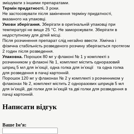
змішувати з іншими препаратами.
Термін придатності.
3 роки.
Не застосовувати після закінчення терміну придатності,
вказаного на упаковці.
Умови зберігання.
Зберігати в оригінальній упаковці при
температурі не вище 25 °С. Не заморожувати. Зберігати в
недоступному для дітей місці.
Після розчинення препарат слід негайно ввести. Хімічна і
фізична стабільність розведеного розчину зберігається протягом
2 годин після розведення.
Упаковка.
Порошок 80 мг у флаконі № 1 у комплекті з
розчинником у флаконі № 1, комплект містить одноразовий
шприц 5 мл для ін’єкції, одна голка для ін’єкції та одна голка
для розведення в пачці картонній.
Порошок 120 мг у флаконах № 2 у комплекті з розчинником у
флаконах № 2, комплект містить 2 одноразових шприців 5 мл
для ін’єкцій, дві голки для ін’єкцій та дві голки для розведення в
пачці картонній.
Написати відгук
Ваше Ім’я: