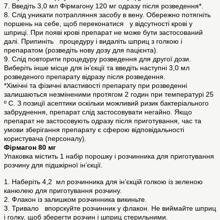
7. Введіть 3,0 мл Фірмагону 120 мг одразу після розведення*.
8. Слід уникати потрапляння засобу в вену. Обережно потягніть
поршень на себе, щоб переконатися у відсутності крові у
шприці. При появі крові препарат не може бути застосований
далі. Припиніть процедуру і видаліть шприц з голкою і
препаратом (розведіть нову дозу для пацієнта).
9. Слід повторити процедуру розведення для другої дози.
Виберіть інше місце для ін’єкції та введіть наступні 3,0 мл
розведеного препарату відразу після розведення.
*Хімічні та фізичні властивості препарату при розведенні
залишаються незміненими протягом 2 годин при температурі 25
º С. З позиції асептики оскільки можливий ризик бактеріального
забруднення, препарат слід застосовувати негайно. Якщо
препарат не застосовують одразу після приготування, час та
умови зберігання препарату є сферою відповідальності
користувача (персоналу).
Фірмагон 80 мг
Упаковка містить 1 набір порошку і розчинника для приготування
розчину для підшкірної ін’єкції.
1. Наберіть 4,2 мл розчинника для ін’єкцій голкою із зеленою
канюлею для приготування розчину.
2. Флакон із залишком розчинника викиньте.
3. Тривало впорскуйте розчинник у флакон. Не виймайте шприц
і голку, щоб зберегти розчин і шприц стерильними.