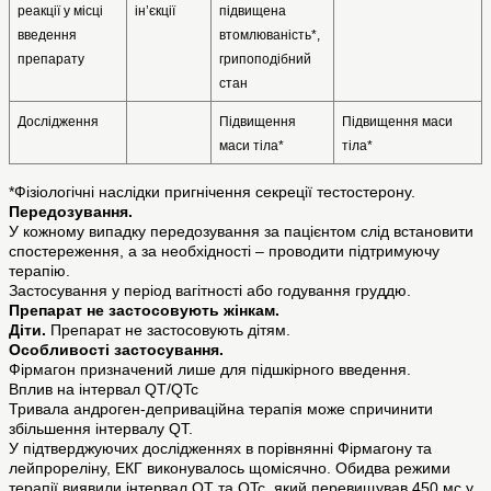
реакції у місці 
ін’єкції
підвищена 
введення 
втомлюваність*, 
препарату
грипоподібний 
стан  
Дослідження
Підвищення 
Підвищення маси 
маси тіла*
тіла*
*Фізіологічні наслідки пригнічення секреції тестостерону.
Передозування.
У кожному випадку передозування за пацієнтом слід встановити
спостереження, а за необхідності – проводити підтримуючу
терапію.
Застосування у період вагітності або годування груддю.
Препарат не застосовують жінкам.
Діти.
Препарат не застосовують дітям.
Особливості застосування.
Фірмагон призначений лише для підшкірного введення.
Вплив на інтервал QT/QTc
Тривала андроген-деприваційна терапія може спричинити
збільшення інтервалу QT.
У підтверджуючих дослідженнях в порівнянні Фірмагону та
лейпрореліну, ЕКГ виконувалось щомісячно. Обидва режими
терапії виявили інтервал QT та QTc, який перевищував 450 мс у