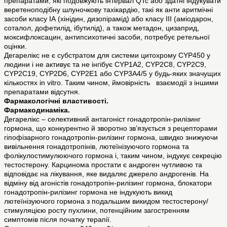
препаратами, які подовжують інтервал QTc або здатні індукувати
веретеноподібну шлуночкову тахікардію, такі як анти аритмічні
засоби класу ІА (хінідин, дизопірамід) або класу ІІІ (аміодарон,
соталол, дофетилід, ібутилід), а також метадон, цизаприд,
моксифлоксацин, антипсихотичні засоби, потребує ретельної
оцінки.
Дегарелікс не є субстратом для системи цитохрому CYP450 у
людини і не активує та не інгібує CYP1A2, CYP2C8, CYP2C9,
CYP2C19, CYP2D6, CYP2E1 або CYP3A4/5 у будь-яких значущих
кількостях in vitro. Таким чином, ймовірність взаємодії з іншими
препаратами відсутня.
Фармакологічні властивості.
Фармакодинаміка.
Дегарелікс – селективний антагоніст гонадотропін-рилізинг
гормона, що конкурентно й зворотно зв’язується з рецепторами
гіпофізарного гонадотропін-рилізинг гормона, швидко знижуючи
вивільнення гонадотропінів, лютеїнізуючого гормона та
фолікулостимулюючого гормона і, таким чином, індукує секрецію
тестостерону. Карцинома простати є андроген чутливою та
відповідає на лікування, яке видаляє джерело андрогенів. На
відміну від агоністів гонадотропін-рилізинг гормона, блокатори
гонадотропін-рилізинг гормона не індукують викид
лютеїнізуючого гормона з подальшим викидом тестостерону/
стимуляцією росту пухлини, потенційним загостренням
симптомів після початку терапії.