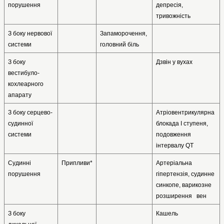
порушення
депресія, 
тривожність
З боку нервової 
Запаморочення, 
системи
головний біль
З боку 
Дзвін у вухах
вестибуло-
кохлеарного 
апарату
З боку серцево-
Атріовентрикулярна 
судинної 
блокада І ступеня, 
системи
подовження 
інтервалу QT
Судинні 
Припливи*
Артеріальна 
порушення
гіпертензія, судинне 
синкопе, варикозне 
розширення   вен
З боку 
Кашель