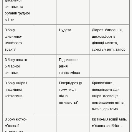
дихальної 
системи та 
органів грудної 
клітки
З боку 
Нудота
Діарея, блювання, 
шлунково-
дискомфорт в 
кишкового 
ділянці живота, 
тракту
сухість у роті, запор
З боку гепато-
Підвищення   
біліарної 
рівня 
системи
трансаміназ
З боку шкіри і 
Гіпергідроз (у 
Кропив’янка, 
підшкірної 
тому числі
гіперпігментація 
клітковини
нічна 
шкіри, алопеція, 
пітливість)*
пом’якшення нігтів, 
висип, еритема
З боку кістко-
Кістко-м’язовий біль, 
м’язової 
м’язова слабкість