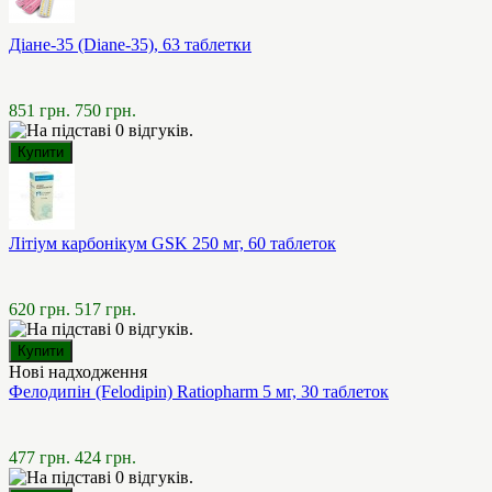
Діане-35 (Diane-35), 63 таблетки
851 грн.
750 грн.
Літіум карбонікум GSK 250 мг, 60 таблеток
620 грн.
517 грн.
Нові надходження
Фелодипін (Felodipin) Ratiopharm 5 мг, 30 таблеток
477 грн.
424 грн.