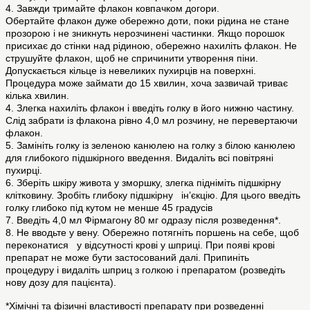
4. Завжди тримайте флакон ковпачком догори.
Обертайте флакон дуже обережно доти, поки рідина не стане
прозорою і не зникнуть нерозчинені частинки. Якщо порошок
присихає до стінки над рідиною, обережно нахиліть флакон. Не
струшуйте флакон, щоб не спричинити утворення піни.
Допускається кільце із невеликих пухирців на поверхні.
Процедура може займати до 15 хвилин, хоча зазвичай триває
кілька хвилин.
4. Злегка нахиліть флакон і введіть голку в його нижню частину.
Слід забрати із флакона рівно 4,0 мл розчину, не перевертаючи
флакон.
5. Замініть голку із зеленою канюлею на голку з білою канюлею
для глибокого підшкірного введення. Видаліть всі повітряні
пухирці.
6. Зберіть шкіру живота у зморшку, злегка підніміть підшкірну
клітковину. Зробіть глибоку підшкірну ін’єкцію. Для цього введіть
голку глибоко під кутом не менше 45 градусів
7. Введіть 4,0 мл Фірмагону 80 мг одразу після розведення*.
8. Не вводьте у вену. Обережно потягніть поршень на себе, щоб
переконатися у відсутності крові у шприці. При появі крові
препарат не може бути застосований далі. Припиніть
процедуру і видаліть шприц з голкою і препаратом (розведіть
нову дозу для пацієнта).
*Хімічні та фізичні властивості препарату при розведенні