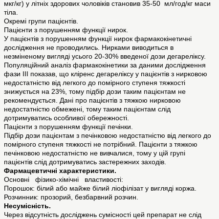
мкг/кг) у літніх здорових чоловіків становив 35-50 мл/год/кг маси
тіла.
Окремі групи пацієнтів.
Пацієнти з порушенням функції нирок.
У пацієнтів з порушенням функції нирок фармакокінетичні
дослідження не проводились. Нирками виводиться в
незміненому вигляді усього 20-30% введеної дози дегареліксу.
Популяційний аналіз фармакокінетики за даними дослідження
фази ІІІ показав, що кліренс дегареліксу у пацієнтів з нирковою
недостатністю від легкого до помірного ступеня тяжкості
знижується на 23%, тому підбір дози таким пацієнтам не
рекомендується. Дані про пацієнтів з тяжкою нирковою
недостатністю обмежені, тому таким пацієнтам слід
дотримуватись особливої обережності.
Пацієнти з порушенням функції печінки.
Підбір дози пацієнтам з печінковою недостатністю від легкого до
помірного ступеня тяжкості не потрібний. Пацієнти з тяжкою
печінковою недостатністю не вивчалися, тому у цій групі
пацієнтів слід дотримуватись застережних заходів.
Фармацевтичні характеристики.
Основні фізико-хімічні властивості:
Порошок: білий або майже білий ліофілізат у вигляді коржа.
Розчинник: прозорий, безбарвний розчин.
Несумісність.
Через відсутність досліджень сумісності цей препарат не слід