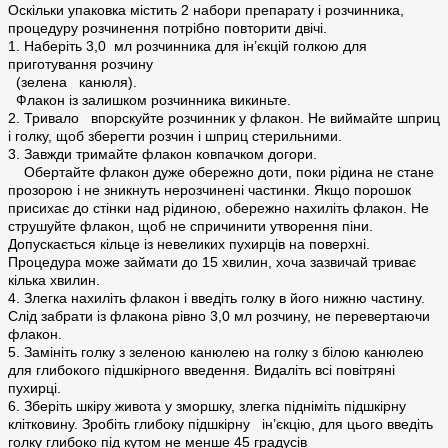
Оскільки упаковка містить 2 набори препарату і розчинника,
процедуру розчинення потрібно повторити двічі.
1. Наберіть 3,0 мл розчинника для ін’єкцій голкою для
приготування розчину
(зелена канюля).
Флакон із залишком розчинника викиньте.
2. Тривало впорскуйте розчинник у флакон. Не виймайте шприц
і голку, щоб зберегти розчин і шприц стерильними.
3. Завжди тримайте флакон ковпачком догори.
Обертайте флакон дуже обережно доти, поки рідина не стане
прозорою і не зникнуть нерозчинені частинки. Якщо порошок
присихає до стінки над рідиною, обережно нахиліть флакон. Не
струшуйте флакон, щоб не спричинити утворення піни.
Допускається кільце із невеликих пухирців на поверхні.
Процедура може займати до 15 хвилин, хоча зазвичай триває
кілька хвилин.
4. Злегка нахиліть флакон і введіть голку в його нижню частину.
Слід забрати із флакона рівно 3,0 мл розчину, не перевертаючи
флакон.
5. Замініть голку з зеленою канюлею на голку з білою канюлею
для глибокого підшкірного введення. Видаліть всі повітряні
пухирці.
6. Зберіть шкіру живота у зморшку, злегка підніміть підшкірну
клітковину. Зробіть глибоку підшкірну ін’єкцію, для цього введіть
голку глибоко під кутом не менше 45 градусів