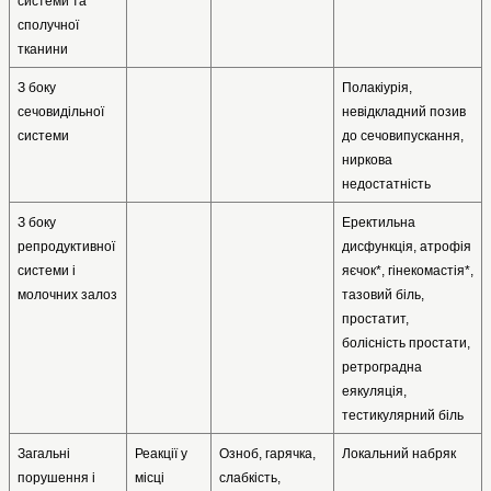
системи та 
сполучної 
тканини
З боку 
Полакіурія, 
сечовидільної 
невідкладний позив 
системи
до сечовипускання, 
ниркова 
недостатність
З боку 
Еректильна 
репродуктивної 
дисфункція, атрофія 
системи і 
яєчок*, гінекомастія*, 
молочних залоз
тазовий біль, 
простатит, 
болісність простати, 
ретроградна 
еякуляція, 
тестикулярний біль
Загальні 
Реакції у 
Озноб, гарячка, 
Локальний набряк
порушення і 
місці 
слабкість, 