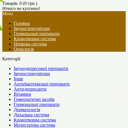
Товарів: 0 (0 грн.)
Нічого не куплено!
Menu
Головна
Імуностимулятори
Гормональні препарати
Кровотворна система
Нервова система
Онкологія
Категорії
Імунодепресивні препарати
Імуностимулятори
Інше
Антибактеріальні препарати
Антидепресанти
Вітаміни
Гомеопатичні засоби
Гормональні препарати
Дерматологія
Дихальна система
Кровотворна система
Мочестатева система