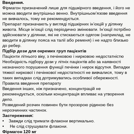
Введення.
Фірмагон призначений лише для підшкірного введення, і його не
можна вводити внутрішньо венно. Внутрішньом’язове введення
не вивчалось, тому не рекомендується.
Препарат призначають у вигляді підшкірних ін’єкцій у ділянку
живота. Місце ін’єкції слід періодично змінювати. Ін’єкції потрібно
здійснювати у ділянки, які не стискаються одягом (наприклад, не
вводити в ділянку пояса на талії або ременя) і не надто близько
до ребер.
Підбір дози для окремих груп пацієнтів
Пацієнти літнього віку, з печінковою і нирковою недостатністю
Необхідність підбору дози у літніх пацієнтів або за наявності
незначного порушення функції печінки і нирок відсутня. Випадки
тяжкої ниркової і печінкової недостатності не вивчалися, тому в
таких випадках слід дотримуватись особливої обережності.
Правила введення препарату
Введення інших, ніж призначено, концентрацій не
рекомендується, оскільки концентрація впливає на утворення
депо.
Розведений розчин повинен бути прозорою рідиною без
нерозчинних частинок.
Застереження:
• Завжди слід тримати флакони вертикально.
• Не слід струшувати флакони.
Фірмагон 120 мг