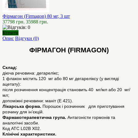
Фірмагон (Firmagon) 80 мг, 3 шт
37798 грн.
35988 грн.
Купити
Опис
Відгуки (0)
ФІРМАГОН (FIRMAGON)
Склад:
діюча речовина: дегарелікс;
1 флакон містить 120 мг або 80 мг дегареліксу (у вигляді
ацетату):
після розчинення концентрація становить 40 мг/мл або 20 мг/
мл;
допоміжні речовини: маніт (Е 421).
Лікарська форма.
Порошок і розчинник для приготування
розчину для ін’єкцій.
Фармакотерапевтична група.
Антагоністи гормонів та
аналогічні засоби.
Код ATC L02B X02.
Клінічні характеристики.