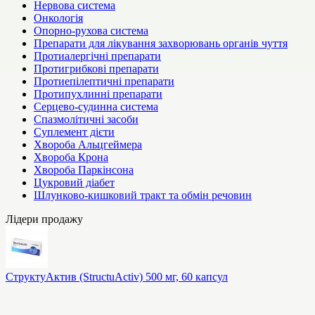
Нервова система
Онкологія
Опорно-рухова система
Препарати для лікування захворювань органів чуття
Протиалергічні препарати
Протигрибкові препарати
Протиепілептичні препарати
Протипухлинні препарати
Серцево-судинна система
Спазмолітичні засоби
Суплемент дієти
Хвороба Альцгеймера
Хвороба Крона
Хвороба Паркінсона
Цукровий діабет
Шлунково-кишковий тракт та обмін речовин
Лідери продажу
СтруктуАктив (StructuActiv) 500 мг, 60 капсул