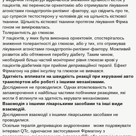
пацієнтів, які перенесли орхектомію або отримували лікування
агоністами гонадотропін-рилізинг -фактору, що свідчить про те,
що супресія тестостерону у чоловіків діє на щільність кісткової
тканини. Щільність кісткової тканини протягом лікування Фірма
гоном не вимірювалась.
Толерантність до глюкози.
У пацієнтів, у яких була виконана орхектомія, спостерігалось
зниження толерантності до глюкози, або у тих, хто отримував
лікування агоністами гонадотропін-рилізинг-фактору. Можливий
розвиток або обтяження перебігу діабету. Таким чином,
необхідний більш частий моніторинг рівня глюкози крові у
пацієнтів-діабетиків при прийомі деприваційної терапії. Ефект
Фірмагону на рівні інсуліну та глюкози не вивчався.
Здатність впливати на швидкість реакції при керуванні авто
транспортом або роботі з іншими механізмами.
Дослідження не проводилися. Однак втомлюваність та
запаморочення є найбільш частими побічними реакціями, які
могли б вплинути на здатність керувати механізмами.
Взаємодія з іншими лікарськими засобами та інші види
взаємодій.
Дослідження взаємодії з іншими лікарськими засобами не
проводилися.
Оскільки терапія депривацією андрогенами може подовжувати
інтервал QTc, одночасне застосування Фірмагону з