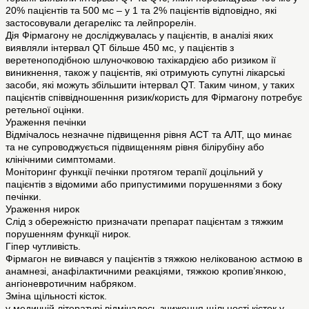
20% пацієнтів та 500 мс – у 1 та 2% пацієнтів відповідно, які
застосовували дегарелікс та лейпрорелін.
Дія Фірмагону не досліджувалась у пацієнтів, в аналізі яких
виявляли інтервал QT більше 450 мс, у пацієнтів з
веретеноподібною шлуночковою тахікардією або ризиком ії
виникнення, також у пацієнтів, які отримують супутні лікарські
засоби, які можуть збільшити інтервал QT. Таким чином, у таких
пацієнтів співвідношенння ризик/користь для Фірмагону потребує
ретельної оцінки.
Ураження печінки
Відмічалось незначне підвищення рівня АСТ та АЛТ, що минає
та не супроводжується підвищенням рівня білірубіну або
клінічними симптомами.
Моніторинг функції печінки протягом терапії доцільний у
пацієнтів з відомими або припустимими порушеннями з боку
печінки.
Ураження нирок
Слід з обережністю призначати препарат пацієнтам з тяжким
порушенням функції нирок.
Гіпер чутливість.
Фірмагон не вивчався у пацієнтів з тяжкою нелікованою астмою в
анамнезі, анафілактичними реакціями, тяжкою кропив’янкою,
ангіоневротичним набряком.
Зміна щільності кісток.
у медичній літературі відмічалось зниження щільності кісток у