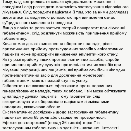
Тому, слід контролювати ознаки суїцидального мислення і
поведінки і слід розглядати можливість застосування відповідного
лікування. Слід порадити пацієнтам (і тим, хто за ними доглядає)
звертатися за медичною допомогою при виникненні ознак
суїцидального мислення і поведінки.
Якщо у пацієнта розвивається гострий панкреатит при лікуванні
габапентином, слід розглянути можливість припинення прийому
габапентину.
Хоча немає доказів виникнення оборотних нападів, різке
призупинення прийому протисудомних засобів у епілептичних
пацієнтів може прискорити виникнення епілептичного стану.
Як і у разі прийому інших протиепілептичних засобів, спроби
припинення прийому супутніх протиепілептичних засобів при
лікуванні рефракційних пацієнтів, які приймають більш ніж один
протиепілептичний засіб для досягнення монотерапії
габапентином, мають низький ступінь успіху.
Габапентин не вважається ефективним проти первинних
генералізованих нападів, таких як абсанс, і він може обтяжувати
ці напади у деяких пацієнтів. Тому габапентин слід
використовувати з обережністю пацієнтам зі змішаними
нападами, включаючи абсанс.
Систематичних досліджень щодо застосування габапентину
пацієнтам віком 65 років або старше не проводилося.
Ефекти довгострокової (понад 36 тижнів) терапії із
застосуванням габапентину на здатність навчання, інтелект і