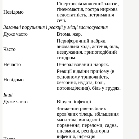
Гіпертрофія молочної залози,
гінекомастія, гостра ниркова
Невідомо
недостатність, нетримання
сечі.
Загальні порушення і реакції у місці застосування
Дуже часто
Втома, жар.
Периферичний набряк,
аномальна хода, астенія, біль,
Часто
нездужання, грипоподібний
синдром.
Нечасто
Генералізований набряк.
Реакції відміни прийому (в
основному тривожність,
Невідомо
безсоння, нудота, болі,
потовиділення), біль у грудях.
Інші
Дуже часто
Вірусні інфекції.
Знижений рівень білих
кров'яних тілець, збільшення
маси тіла, випадкові
поранення, переломи, садна,
пневмонія, респіраторна
інфекція, інфекція