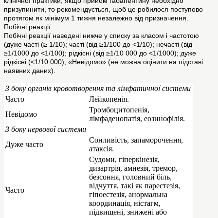
клінічної практики, якщо прийом габапентину необхідно
призупинити, то рекомендується, щоб це робилося поступово
протягом як мінімум 1 тижня незалежно від призначення.
Побічні реакції.
Побічні реакції наведені нижче у списку за класом і частотою
(дуже часті (≥ 1/10); часті (від ≥1/100 до <1/10); нечасті (від
≥1/1000 до <1/100); рідкісні (від ≥1/10 000 до <1/1000); дуже
рідкісні (<1/10 000), «Невідомо» (не можна оцінити на підставі
наявних даних).
З боку органів кровотворення та лімфатичної системи
Часто
Лейкопенія.
Тромбоцитопенія,
Невідомо
лімфаденопатія, еозинофілія.
З боку нервової системи
Сонливість, запаморочення,
Дуже часто
атаксія.
Судоми, гіперкінезія,
дизартрія, амнезія, тремор,
безсоння, головний біль,
відчуття, такі як парестезія,
Часто
гіпоестезія, анормальна
координація, ністагм,
підвищені, знижені або