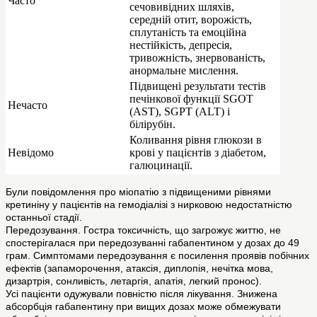
Часто
сечовивідних шляхів,
середній отит, ворожість,
сплутаність та емоційна
нестійкість, депресія,
тривожність, знервованість,
анормальне мислення.
Підвищені результати тестів
печінкової функції SGOT
Нечасто
(AST), SGPT (ALT) і
білірубін.
Коливання рівня глюкози в
Невідомо
крові у пацієнтів з діабетом,
галюцинації.
Були повідомлення про міопатію з підвищеними рівнями
кретиніну у пацієнтів на гемодіалізі з нирковою недостатністю
останньої стадії.
Передозування. Гостра токсичність, що загрожує життю, не
спостерігалася при передозуванні габапентином у дозах до 49
грам. Симптомами передозування є посилення проявів побічних
ефектів (запаморочення, атаксія, диплопія, нечітка мова,
дизартрія, сонливість, летаргія, апатія, легкий пронос).
Усі пацієнти одужували повністю після лікування. Знижена
абсорбція габапентину при вищих дозах може обмежувати