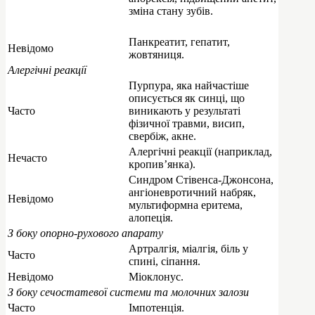
зміна стану зубів.
Панкреатит, гепатит,
Невідомо
жовтяниця.
Алергічні реакції
Пурпура, яка найчастіше
описується як синці, що
Часто
виникають у результаті
фізичної травми, висип,
свербіж, акне.
Алергічні реакції (наприклад,
Нечасто
кропив’янка).
Синдром Стівенса-Джонсона,
ангіоневротичний набряк,
Невідомо
мультиформна еритема,
алопеція.
З боку опорно-рухового апарату
Артралгія, міалгія, біль у
Часто
спині, сіпання.
Невідомо
Міоклонус.
З боку сечостатевої системи та молочних залози
Часто
Імпотенція.