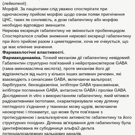
(лейкопенії).
Морфій. За пацієнтами слід уважно спостерігати при
одночасному прийомі морфію щодо ознак появи пригнічення
ЦНС, таких як сонливість, а дози габапентину або морфію
необхідно відповідно зменшити.
Ниркова екскреція габапентину не змінюється пробенецидом.
Спостерігалося слабке зниження ниркової екскреції габапентину
при його прийомі разом з циметидином, хоча не очікується, що
це має клінічне значення.
Фармакологічні властивості.
Фармакодинаміка.
Точний механізм дії габапентину невідомий.
Габапентин структурно пов'язаний з нейротрансмітером GABA
(гама-аміномасляна кислота), проте механізм його дії
відрізняється від нього у кількох інших активних речовин, які
взаємодіють з синапсами GABA, включаючи вальпроат,
барбітурати, бензодіазепіни, інгібітори GABA трансамінази,
інгібітори поглинання GABA, антагоністи GABA і проліки GABA.
Дослідження in vitro з використанням габапентину, який мітився
радіоактивними ізотопами, охарактеризували нову ділянку
пептидного з’єднання у тканинах мозку щурів, включаючи
неокортекс і гіпокампус, що може бути пов'язане з
протисудомною і анальгезуючою активністю габапентину та його
структурних похідних. Ділянка зв’язування для габапентину була
ідентифікована як субодиниця альфа2-дельта
потенціалозалежних кальцієвих каналів.