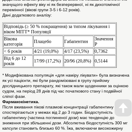
значущого ефекту віку ні як безперервної, ні як дихотомічної
перемінної (вікові групи 3-5 і 6-12 років).
Дані додаткового аналізу:
Відповідь (≥ 50 % покращення) за типом лікування і
віком MITT* Популяції
Вікова
Значення
Плацебо
Габапентин
категорія
Р
< 6 років
4/21 (19,0%)
4/17 (23,5%)
0,7362
Від 6 до 12
17/99 (17,2%)
20/96 (20,8%)
0,5144
років
* Модифікована популяція «для наміру лікувати» була визначена
як усі пацієнти, які були рандомізовані в групу прийому
дослідницького препарату, які також мали щоденники за оцінкою
судом, на період 28 днів під час початкового стану і подвійної
сліпої фази.
Фармакокінетика.
Після вживання пікові плазмові концентрації габапентину
спостерігаються у межах від 2 до 3 годин. Біодоступність
габапентину (частина поглиненої дози) має тенденцію до
зниження при збільшенні дози. Абсолютна біодоступність 300 мг
капсули становить близько 60 %. Їжа, включаючи високожирну