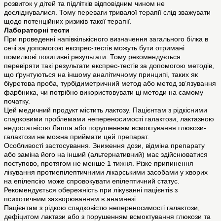
розвиток у дітей та підлітків відповідним чином не
досліджувалися. Тому переваги тривалої терапії слід зважувати
щодо потенційних ризиків такої терапії.
Лабораторні тести
При проведенні напівкількісного визначення загального білка в
сечі за допомогою експрес-тестів можуть бути отримані
помилкові позитивні результати. Тому рекомендується
перевіряти такі результати експрес-тестів за допомогою методів,
що ґрунтуються на іншому аналітичному принципі, таких як
біуретова проба, турбідиметричний метод або метод зв’язування
фарбника, чи потрібно використовувати ці методи на самому
початку.
Цей медичний продукт містить лактозу. Пацієнтам з рідкісними
спадковими проблемами непереносимості галактози, лактазною
недостатністю Лаппа або порушенням всмоктування глюкози-
галактози не можна приймати цей препарат.
Особливості застосування. Зниження дози, відміна препарату
або заміна його на інший (альтернативний) має здійснюватися
поступово, протягом не менше 1 тижня. Різке припинення
лікування протиепілептичними лікарськими засобами у хворих
на епілепсію може спровокувати епілептичний статус.
Рекомендується обережність при лікуванні пацієнтів з
психотичним захворюванням в анамнезі.
Пацієнтам з рідкою спадковістю непереносимості галактози,
дефіцитом лактази або з порушенням всмоктування глюкози та