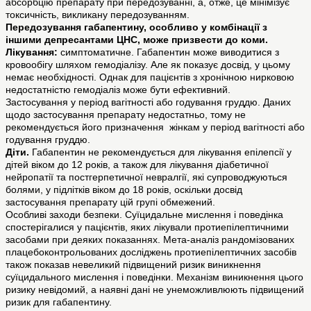
абсорбцію препарату при передозуванні, а, отже, це мінімізує
токсичність, викликану передозуванням.
Передозування габапентину, особливо у комбінації з
іншими депресантами ЦНС, може призвести до коми.
Лікування:
симптоматичне. Габапентин може виводитися з
кровообігу шляхом гемодіалізу. Але як показує досвід, у цьому
немає необхідності. Однак для пацієнтів з хронічною нирковою
недостатністю гемодіаліз може бути ефективний.
Застосування у період вагітності або годування груддю. Даних
щодо застосування препарату недостатньо, тому не
рекомендується його призначення жінкам у період вагітності або
годування груддю.
Діти.
Габапентин не рекомендується для лікування епілепсії у
дітей віком до 12 років, а також для лікування діабетичної
нейропатії та постгерпетичної невралгії, які супроводжуються
болями, у підлітків віком до 18 років, оскільки досвід
застосування препарату цій групі обмежений.
Особливі заходи безпеки. Суїцидальне мислення і поведінка
спостерігалися у пацієнтів, яких лікували протиепілептичними
засобами при деяких показаннях. Мета-аналіз рандомізованих
плацебоконтрольованих досліджень протиепілептичних засобів
також показав невеликий підвищений ризик виникнення
суїцидального мислення і поведінки. Механізм виникнення цього
ризику невідомий, а наявні дані не унеможливлюють підвищений
ризик для габапентину.