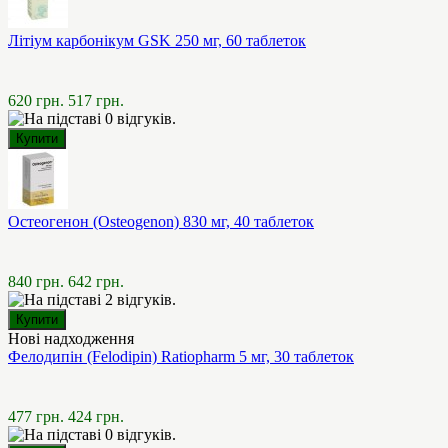
Літіум карбонікум GSK 250 мг, 60 таблеток
620 грн.
517 грн.
Остеогенон (Osteogenon) 830 мг, 40 таблеток
840 грн.
642 грн.
Нові надходження
Фелодипін (Felodipin) Ratiopharm 5 мг, 30 таблеток
477 грн.
424 грн.