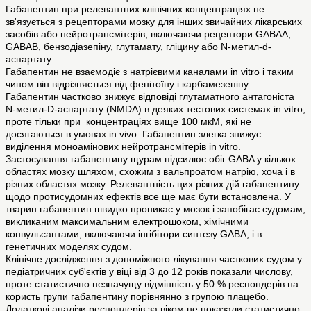
Габапентин при релевантних клінічних концентраціях не
зв'язується з рецепторами мозку для інших звичайних лікарських
засобів або нейротрансмітерів, включаючи рецептори GABAА,
GABAВ, бензодіазепіну, глутамату, гліцину або N-метил-d-
аспартату.
Габапентин не взаємодіє з натрієвими каналами in vitro і таким
чином він відрізняється від фенітоїну і карбамезепіну.
Габапентин частково знижує відповіді глутаматного антагоніста
N-метил-D-аспартату (NMDA) в деяких тестових системах in vitro,
проте тільки при концентраціях вище 100 мкМ, які не
досягаються в умовах in vivo. Габапентин злегка знижує
виділення моноамінових нейротрансмітерів in vitro.
Застосування габапентину щурам підсилює обіг GABA у кількох
областях мозку шляхом, схожим з вальпроатом натрію, хоча і в
різних областях мозку. Релевантність цих різних дій габапентину
щодо протисудомних ефектів все ще має бути встановлена. У
тварин габапентин швидко проникає у мозок і запобігає судомам,
викликаним максимальним електрошоком, хімічними
конвульсантами, включаючи інгібітори синтезу GABA, і в
генетичних моделях судом.
Клінічне дослідження з допоміжного лікування часткових судом у
педіатричних суб'єктів у віці від 3 до 12 років показали числову,
проте статистично незначущу відмінність у 50 % респондерів на
користь групи габапентину порівнянно з групою плацебо.
Додаткові аналізи респондерів за віком не показали статистично