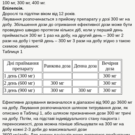
100 мг, 300 мг, 400 мг.
Епілепсія.
Дорослі та підлітки віком від 12 років.
Лікування розпочинається з прийому препарату у дозі 300 мг на
добу. Збільшення дози до отримання ефективної дози може бути
проведено швидко протягом кількох діб, коли у перший день
приймається 300 мг 1 раз на добу, на другий день – 300 мг 2
рази на добу і третій день – 300 мг 3 рази на добу згідно з такою
схемою лікування:
Таблиця 1
Дні приймання
Вечірня
Ранкова доза
Денна доза
препарату
доза
1 день (300 мг)
300 мг
2 день (600 мг)
300 мг
300 мг
3 день (900 мг)
300 мг
300 мг
300 мг
Ефективне дозування визначалося в діапазоні від 900 до 3600 мг
на добу. Лікування розпочиналося шляхом титрування дози, як
описано в Таблиці 1, або шляхом призначення дози 300 мг тричі
на добу. Потім, на підставі індивідуального стану пацієнта і
переносимості, доза можна пізніше збільшувати на 300 мг на
добу кожні 2-3 доби до максимальної дози
3600 мг/добу. Для деяких пацієнтів може виявитися прийнятним