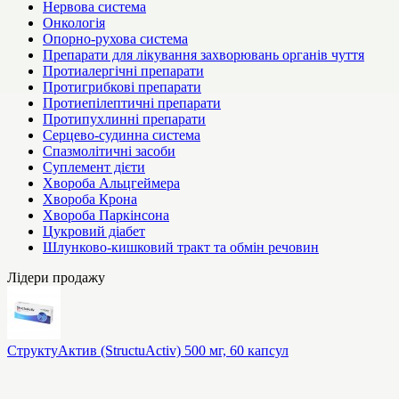
Нервова система
Онкологія
Опорно-рухова система
Препарати для лікування захворювань органів чуття
Протиалергічні препарати
Протигрибкові препарати
Протиепілептичні препарати
Протипухлинні препарати
Серцево-судинна система
Спазмолітичні засоби
Суплемент дієти
Хвороба Альцгеймера
Хвороба Крона
Хвороба Паркінсона
Цукровий діабет
Шлунково-кишковий тракт та обмін речовин
Лідери продажу
СтруктуАктив (StructuActiv) 500 мг, 60 капсул