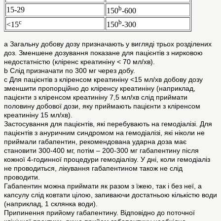
b
15-29
150
-600
c
b
<15
150
-300
а Загальну добову дозу призначають у вигляді трьох розділених
доз. Зменшене дозування показане для пацієнтів з нирковою
недостатністю (кліренс креатиніну < 70 мл/хв).
b Слід призначати по 300 мг через добу.
с Для пацієнтів з кліренсом креатиніну <15 мл/хв добову дозу
зменшити пропорційно до кліренсу креатиніну (наприклад,
пацієнти з кліренсом креатиніну 7,5 мл/хв слід приймати
половину добової дози, яку приймають пацієнти з кліренсом
креатиніну 15 мл/хв).
Застосування для пацієнтів, які перебувають на гемодіалізі. Для
пацієнтів з ануричним синдромом на гемодіалізі, які ніколи не
приймали габапентин, рекомендована ударна доза має
становити 300-400 мг, потім – 200-300 мг габапентину після
кожної 4-годинної процедури гемодіалізу. У дні, коли гемодіаліз
не проводиться, лікування габапентином також не слід
проводити.
Габапентин можна приймати як разом з їжею, так і без неї, а
капсулу слід ковтати цілою, запиваючи достатньою кількістю води
(наприклад, 1 склянка води).
Припинення прийому габапентину. Відповідно до поточної