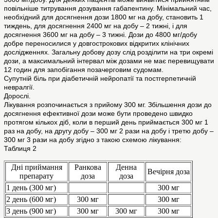
повільніше титрування дозування габапентину. Мінімальний час,
необхідний для досягнення дози 1800 мг на добу, становить 1
тиждень, для досягнення 2400 мг на добу – 2 тижні, і для
досягнення 3600 мг на добу – 3 тижні. Дози до 4800 мг/добу
добре переносилися у довгострокових відкритих клінічних
дослідженнях. Загальну добову дозу слід розділити на три окремі
дози, а максимальний інтервал між дозами не має перевищувати
12 годин для запобігання позачерговим судомам.
Cупутній біль при діабетичній нейропатії та постгерпетичній
невралгії.
Дорослі.
Лікування розпочинається з прийому 300 мг. Збільшення дози до
досягнення ефективної дози може бути проведено швидко
протягом кількох діб, коли в перший день приймається 300 мг 1
раз на добу, на другу добу – 300 мг 2 рази на добу і третю добу –
300 мг 3 рази на добу згідно з такою схемою лікування:
Таблиця 2
Дні приймання
Ранкова
Денна
Вечірня доза
препарату
доза
доза
1 день (300 мг)
300 мг
2 день (600 мг)
300 мг
300 мг
3 день (900 мг)
300 мг
300 мг
300 мг