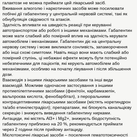
галактози не можна приймати цей лікарський засіб.
Вживання алкоголю і наркотичних засобів може посилювати
побічні дії габапентину у центральній нервовій системі, такі як
обнубуляція свідомості та атаксія.
Здатність впливати на швидкість реакції при керуванні
автотранспортом або роботі з іншими механізмами. Габапентин
може мати слабкий або помірний вплив на здатність керувати
автомобілем і механізмами. Габапентин діє на центральну
нервову систему і може викликати сонливість, запаморочення
або інші схожі симптоми. Навіть якщо вони мають слабкий або
помірний ступінь, ці небажані ефекти можуть бути потенційно
небезпечними для пацієнтів, які керують автомобілем або
механізмами, особливо на початку лікування і після збільшення
дози.
Взаємодія з іншими лікарськими засобами та інші види
взаємодій. Можливе одночасне застосування з іншими
протиепілептичними засобами (фенітоїн, карбамазепін,
вальпроєва кислота, фенобарбітал), з пероральними
контрацептивними лікарськими засобами (містять норетиндрон
та/або етинілестрадіол); препаратами, які блокують канальцієву
секрецію і знижують виведення габапентину нирками.
Антациди, які містять Al3+ і Mg2+, знижують біодоступність
габапентину приблизно на 20 %, рекомендується приймати
через 2 години після прийому антациду.
Мієлотоксичні лікарські засоби – посилення гематотоксичності