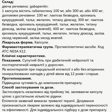
Склад:
діюча речовина: gabapentin;
1 капсула містить габапентину 100 мг, або 300 мг, або 400 мг;
допоміжні речовини: 100 мг: лактоза безводна, крохмаль
кукурудзяний, тальк, желатин, титану діоксид; 300 мг: лактоза
безводна, крохмаль кукурудзяний, тальк, желатин, титану
діоксид, заліза оксид (жовтий); 400 мг: лактоза безводна,
крохмаль кукурудзяний, тальк, желатин, титану діоксид, заліза
оксид червоний, заліза оксид жовтий.
Лікарська форма.
Капсули.
Фармакотерапевтична група.
Протиепілептичні засоби. Код
АТС N03A X12.
Клінічні характеристики.
Показання.
Cупутній біль при діабетичній нейропатії та
постгерпетичній невралгії у дорослих.
Як монотерапія при парціальній епілепсії з або без вторинних
генералізованих нападів у дітей віком від 12 років і старше.
Протипоказання.
Підвищена чутливість до компонентів препарату.
Спосіб застосування та дози.
Застосовують незалежно від прийому їжі, запиваючи капсулу
цілою з достатньою кількістю рідини.
Епілепсія зазвичай вимагає тривалої терапії. Дозування
призначається лікарем залежно від індивідуальної переносності
та ефективності. Для індивідуального підбору є дози препарату