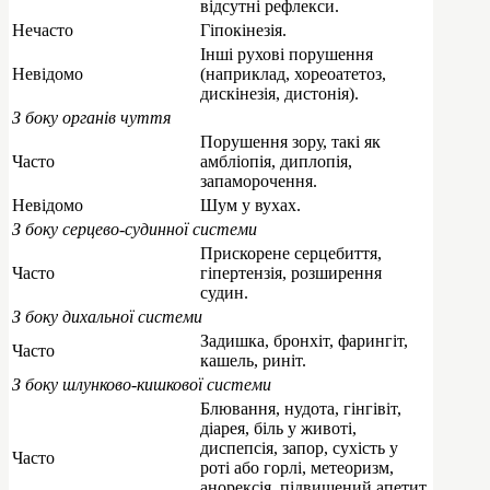
відсутні рефлекси.
Нечасто
Гіпокінезія.
Інші рухові порушення
Невідомо
(наприклад, хореоатетоз,
дискінезія, дистонія).
З боку органів чуття
Порушення зору, такі як
Часто
амбліопія, диплопія,
запаморочення.
Невідомо
Шум у вухах.
З боку серцево-судинної системи
Прискорене серцебиття,
Часто
гіпертензія, розширення
судин.
З боку дихальної системи
Задишка, бронхіт, фарингіт,
Часто
кашель, риніт.
З боку шлунково-кишкової системи
Блювання, нудота, гінгівіт,
діарея, біль у животі,
диспепсія, запор, сухість у
Часто
роті або горлі, метеоризм,
анорексія, підвищений апетит,