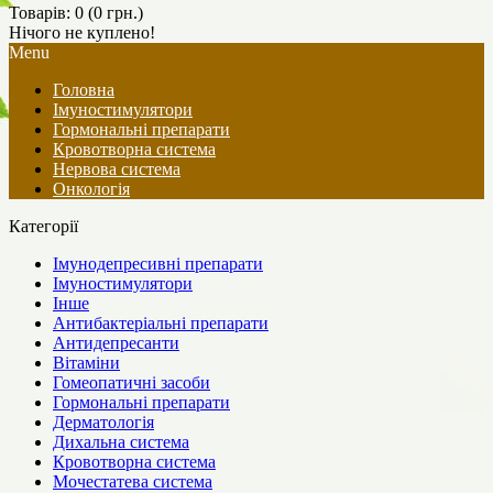
Товарів: 0 (0 грн.)
Нічого не куплено!
Menu
Головна
Імуностимулятори
Гормональні препарати
Кровотворна система
Нервова система
Онкологія
Категорії
Імунодепресивні препарати
Імуностимулятори
Інше
Антибактеріальні препарати
Антидепресанти
Вітаміни
Гомеопатичні засоби
Гормональні препарати
Дерматологія
Дихальна система
Кровотворна система
Мочестатева система