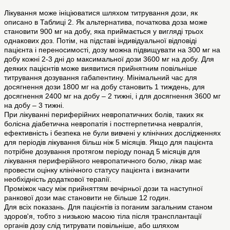
Лікування може ініціюватися шляхом титрування дози, як
описано в Таблиці 2. Як альтернатива, початкова доза може
становити 900 мг на добу, яка приймається у вигляді трьох
однакових доз. Потім, на підставі індивідуальної відповіді
пацієнта і переносимості, дозу можна підвищувати на 300 мг на
добу кожні 2-3 дні до максимальної дози 3600 мг на добу. Для
деяких пацієнтів може виявитися прийнятним повільніше
титрування дозування габапентину. Мінімальний час для
досягнення дози 1800 мг на добу становить 1 тиждень, для
досягнення 2400 мг на добу – 2 тижні, і для досягнення 3600 мг
на добу – 3 тижні.
При лікуванні периферійних невропатичних болів, таких як
болісна діабетична невропатія і постгерпетична невралгія,
ефективність і безпека не були вивчені у клінічних дослідженнях
для періодів лікування більш ніж 5 місяців. Якщо для пацієнта
потрібне дозування протягом періоду понад 5 місяців для
лікування периферійного невропатичного болю, лікар має
провести оцінку клінічного статусу пацієнта і визначити
необхідність додаткової терапії.
Проміжок часу між прийняттям вечірньої дози та наступної
ранкової дози має становити не більше 12 годин.
Для всіх показань. Для пацієнтів із поганим загальним станом
здоров'я, тобто з низькою масою тіла після трансплантації
органів дозу слід титрувати повільніше, або шляхом