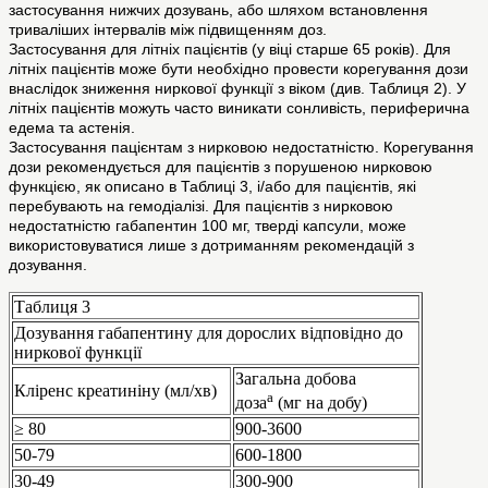
застосування нижчих дозувань, або шляхом встановлення
триваліших інтервалів між підвищенням доз.
Застосування для літніх пацієнтів (у віці старше 65 років). Для
літніх пацієнтів може бути необхідно провести корегування дози
внаслідок зниження ниркової функції з віком (див. Таблиця 2). У
літніх пацієнтів можуть часто виникати сонливість, периферична
едема та астенія.
Застосування пацієнтам з нирковою недостатністю. Корегування
дози рекомендується для пацієнтів з порушеною нирковою
функцією, як описано в Таблиці 3, і/або для пацієнтів, які
перебувають на гемодіалізі. Для пацієнтів з нирковою
недостатністю габапентин 100 мг, тверді капсули, може
використовуватися лише з дотриманням рекомендацій з
дозування.
Таблиця 3
Дозування габапентину для дорослих відповідно до
ниркової функції
Загальна добова
Кліренс креатиніну (мл/хв)
а
доза
(мг на добу)
≥ 80
900-3600
50-79
600-1800
30-49
300-900