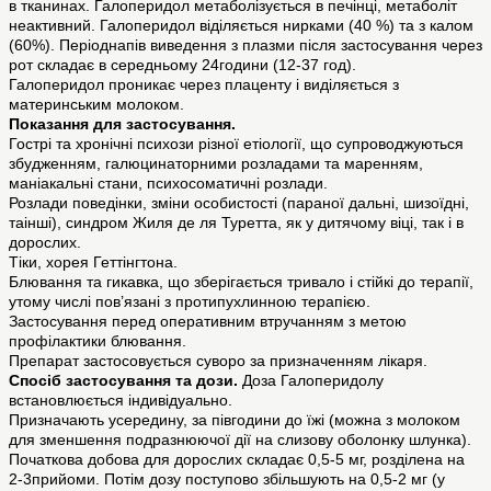
в тканинах. Галоперидол метаболізується в печінці, метаболіт
неактивний. Галоперидол віділяється нирками (40 %) та з калом
(60%). Періоднапів виведення з плазми після застосування через
рот складає в середньому 24години (12-37 год).
Галоперидол проникає через плаценту і виділяється з
материнським молоком.
Показання для застосування.
Гострі та хронічні психози різної етіології, що супроводжуються
збудженням, галюцинаторними розладами та маренням,
маніакальні стани, психосоматичні розлади.
Розлади поведінки, зміни особистості (параної дальні, шизоїдні,
таінші), синдром Жиля де ля Туретта, як у дитячому віці, так і в
дорослих.
Тіки, хорея Геттінгтона.
Блювання та гикавка, що зберігається тривало і стійкі до терапії,
утому числі пов’язані з протипухлинною терапією.
Застосування перед оперативним втручанням з метою
профілактики блювання.
Препарат застосовується суворо за призначенням лікаря.
Спосіб застосування та дози.
Доза Галоперидолу
встановлюється індивідуально.
Призначають усередину, за півгодини до їжі (можна з молоком
для зменшення подразнюючої дії на слизову оболонку шлунка).
Початкова добова для дорослих складає 0,5-5 мг, розділена на
2-3прийоми. Потім дозу поступово збільшують на 0,5-2 мг (у