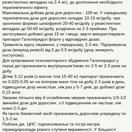
резистентних випадках на 2-4 мг), до досягнення необхідного
терапевтичного ефекту.
Максимальна добова доза для дорослих - 100 мг. У середньому
терапевтична доза для дорослих складає 10-15 мг/добу, при
хронічних формах шизофренії 20-40 мг/добу, у резистентних
випадках до 50-60 мг/добу, розділена на 2-3 прийоми. При
застосуванні добової дози 15 мг і вище, варто використовувати
препарат Галоперидол форте у відповідних дозах.
Тривалість курсу лікування, у середньому, 2-3 міс. Підтримуюча
доза (вперіод ремісії) від 5 до 0,5 мг/добу (дозу знижують
поступово).
Для купіровання психомоторного збудження Галоперидол у
перші дні призначають внутрішньом’язово по 2-5 мг 2-3 рази на
добу.
Дітям 3-12 років (з масою тіла 15-40 кг) препарат призначають
по 0,025-0,05 мг на кілограм маси тіла на добу 2-3 рази в день,
підвищуючи дозу нечастіше, ніж раз у 5-7 днів, до добової дози
0,15 мг/кг.
Хворим літнього віку й ослабленим хворим призначають 1/3-1/2
звичайні дози для дорослих, з її підвищенням не частіше, ніж
кожні 2-3 дні.
Як проти блювотний засіб призначають дорослим усередину по
1,5-2 мг.
Побічна дія. ЦНС: пароксизмальні та гострі екстра
піраміднірозлади різного ступеня вираженості. У більшості