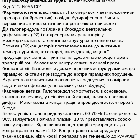
Фармакотерапевтична група.
Антипсихотичні засоби.
Код АТС: N05A D01
Фармакологічні властивості.
Галоперидол - антипсихотичний
препарат (нейролептик), похідне бутирофенона. Чинить
виражений антипсихотичний тапроти блювотний ефект.
Дія галоперидола пов’язана з блокадою центральних
дофамінових (D2) і a-адренергічних рецепторів у
мезокортикальних та лімбічних структурах головного мозку.
Блокада (D2)-рецепторів гіпоталамуса веде до зниження
температури тіла, галактореї, внаслідок підвищеної
продукціїпролактина. Пригнічення дофамінових рецепторів в
триггерній зоні блювотного центру лежить в основі проти
блювотної дії. Взаємодія з дофамінергічнимиструктурами екстра
пірамідної системи призводить до екстра пірамідних порушень.
Виражена антипсихотична активність поєднується з помірним
седативним ефектом (у невеликих дозах збуджує).
Фармакокінетика.
Галоперидол усмоктується, в основному,
зтонкого кишечнику, у неіонізованій формі, шляхом пасивної
дифузії. Максимальна концентрація в крові досягається через 3-
6 годин.
Біодоступність галоперидолу становить 60-70 %. Галоперидол на
90% зв’язується з білками плазми, 10 % представляють собою
вільну фракцію. Відношення концентрації в еритроцитах до
концентрації в плазмі 1:12. Концентрація галоперидолу в
тканинах вище, ніж у крові, препарат має тенденцію до кумуляції