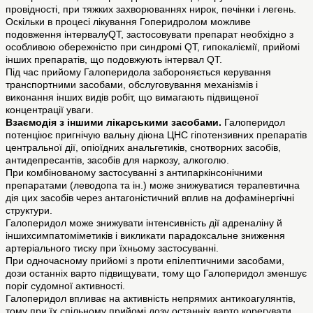
провідності, при тяжких захворюваннях нирок, печінки і легень.
Оскільки в процесі лікування Гоперидролом можливе
подовження інтервалуQT, застосовувати препарат необхідно з
особливою обережністю при синдромі QT, гипокаліємії, прийомі
інших препаратів, що подовжують інтервал QT.
Під час прийому Галоперидола забороняється керування
транспортними засобами, обслуговування механізмів і
виконання інших видів робіт, що вимагають підвищеної
концентрації уваги.
Взаємодія з іншими лікарськими засобами.
Галоперидол
потенціює пригнічую вальну діюна ЦНС гіпотензивних препаратів
центральної дії, опіоїдних анальгетиків, снотворних засобів,
антидепресантів, засобів для наркозу, алкоголю.
При комбінованому застосуванні з антипаркінсонічними
препаратами (леводопа та ін.) може знижуватися терапевтична
дія цих засобів через антагоністичний вплив на дофамінергічні
структури.
Галоперидол може знижувати інтенсивність дії адреналіну й
іншихсимпатоміметиків і викликати парадоксальне зниження
артеріального тиску при їхньому застосуванні.
При одночасному прийомі з проти епілептичними засобами,
дози останніх варто підвищувати, тому що Галоперидол зменшує
поріг судомної активності.
Галоперидол впливає на активність непрямих антикоагулянтів,
тому при їх спільному прийомі дозу останніх варто корегувати.