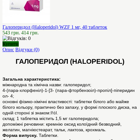
Галоперидол (Haloperidol) WZF 1 мг, 40 таблеток
543 грн.
414 грн.
Купити
Опис
Відгуки (0)
ГАЛОПЕРИДОЛ (HALOPERIDOL)
Загальна характеристика:
міжнародна та хімічна назви: галоперидол;
4-(пара-хлорфеніл)-1-[3- (пара-фторбензоіл)-пропіл]-піперидин
ол- 4;
основні фізико-хімічні властивості: таблетки білого або майже
білого кольору, практично без запаху, у формі плоского диска, на
одній стороні зі знаком:I½I.
склад: 1 таблетка містить 1,5 мг галоперидола;
допоміжні речовини: кремнію оксид колоїдний безводний,
желатин, магніюстеарат, тальк, лактоза, крохмаль.
Форма випуску.
Таблетки.