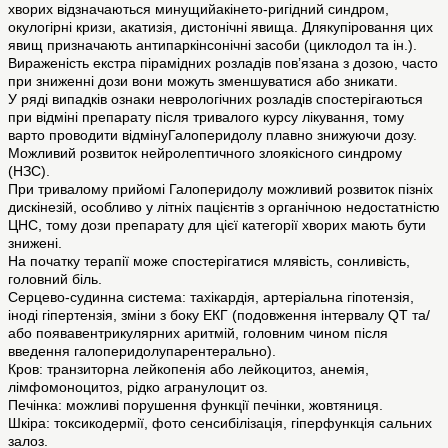
хворих відзначаються минущийакінето-ригідний синдром,
окулогірні кризи, акатизія, дистонічні явища. Длякупіровання цих
явищ призначають антипаркінсонічні засоби (циклодол та ін.).
Вираженість екстра пірамідних розладів пов’язана з дозою, часто
при зниженні дози вони можуть зменшуватися або зникати.
У ряді випадків ознаки неврологічних розладів спостерігаються
при відміні препарату після тривалого курсу лікування, тому
варто проводити відмінуГалоперидолу плавно знижуючи дозу.
Можливий розвиток нейролептичного злоякісного синдрому
(НЗС).
При тривалому прийомі Галоперидолу можливий розвиток пізніх
дискінезій, особливо у літніх пацієнтів з органічною недостатністю
ЦНС, тому дози препарату для цієї категорії хворих мають бути
знижені.
На початку терапії може спостерігатися млявість, сонливість,
головний біль.
Серцево-судинна система: тахікардія, артеріальна гіпотензія,
іноді гіпертензія, зміни з боку ЕКГ (подовження інтервалу QT та/
або появавентрикулярних аритмій, головним чином після
введення галоперидолупарентерально).
Кров: транзиторна лейкопенія або лейкоцитоз, анемія,
лімфомоноцитоз, рідко агранулоцит оз.
Печінка: можливі порушення функції печінки, жовтяниця.
Шкіра: токсикодермії, фото сенсибілізація, гіперфункція сальних
залоз.