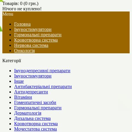
Товарів: 0 (0 грн.)
Нічого не куплено!
Menu
Головна
Імуностимулятори
Гормональні препарати
Кровотворна система
Нервова система
Онкологія
Категорії
Імунодепресивні препарати
Імуностимулятори
Інше
Антибактеріальні препарати
Антидепресанти
Вітаміни
Гомеопатичні засоби
Гормональні препарати
Дерматологія
Дихальна система
Кровотворна система
Мочестатева система