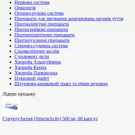
Нервова система
Онкологія
Опорно-рухова система
Препарати для лікування захворювань органів чуття
Протиалергічні препарати
Протигрибкові препарати
Протиепілептичні препарати
Протипухлинні препарати
Серцево-судинна система
Спазмолітичні засоби
Суплемент дієти
Хвороба Альцгеймера
Хвороба Крона
Хвороба Паркінсона
Цукровий діабет
Шлунково-кишковий тракт та обмін речовин
Лідери продажу
СтруктуАктив (StructuActiv) 500 мг, 60 капсул