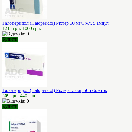
Галоперидол (Haloperidol) Ріхтер 50 мг/1 мл, 5 ампул
1215 грн.
1060 грн.
Купити
Галоперидол (Haloperidol) Ріхтер 1.5 мг, 50 таблеток
569 грн.
440 грн.
Купити