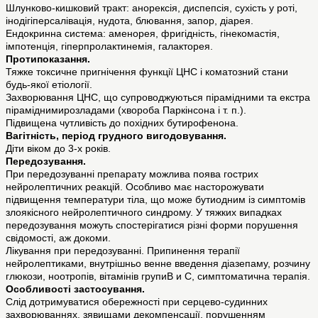
Шлунково-кишковий тракт: анорексія, диспепсія, сухість у роті,
інодігіперсалівація, нудота, блювання, запор, діарея.
Ендокринна система: аменорея, фригідність, гінекомастія,
імпотенція, гіперпролактинемія, галакторея.
Протипоказання.
Тяжке токсичне пригнічення функції ЦНС і коматозний стани
будь-якої етіології.
Захворювання ЦНС, що супроводжуються пірамідними та екстра
піраміднимирозладами (хвороба Паркінсона і т. п.).
Підвищена чутливість до похідних бутирофенона.
Вагітність, період грудного вигодовування.
Діти віком до 3-х років.
Передозування.
При передозуванні препарату можлива поява гострих
нейролептичних реакцій. Особливо має насторожувати
підвищення температури тіла, що може бутиодним із симптомів
злоякісного нейролептичного синдрому. У тяжких випадках
передозування можуть спостерігатися різні форми порушення
свідомості, аж докоми.
Лікування при передозуванні. Припинення терапії
нейролептиками, внутрішньо венне введення діазепаму, розчину
глюкози, ноотропів, вітамінів групиВ и С, симптоматична терапія.
Особливості застосування.
Слід дотримуватися обережності при серцево-судинних
захворюваннях, зявищами декомпенсації, порушенням