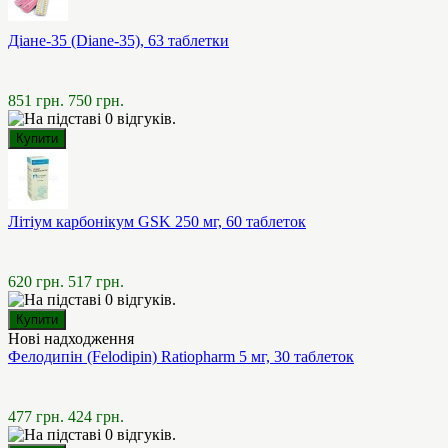
Діане-35 (Diane-35), 63 таблетки
851 грн.
750 грн.
Літіум карбонікум GSK 250 мг, 60 таблеток
620 грн.
517 грн.
Нові надходження
Фелодипін (Felodipin) Ratiopharm 5 мг, 30 таблеток
477 грн.
424 грн.