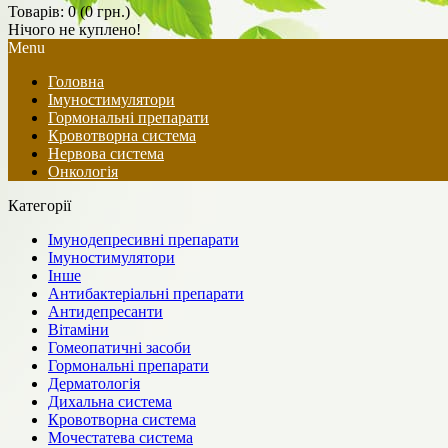
Товарів: 0 (0 грн.)
Нічого не куплено!
Menu
Головна
Імуностимулятори
Гормональні препарати
Кровотворна система
Нервова система
Онкологія
Категорії
Імунодепресивні препарати
Імуностимулятори
Інше
Антибактеріальні препарати
Антидепресанти
Вітаміни
Гомеопатичні засоби
Гормональні препарати
Дерматологія
Дихальна система
Кровотворна система
Мочестатева система