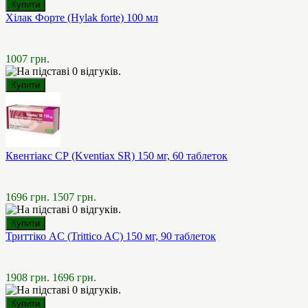
Хілак Форте (Hylak forte) 100 мл
1007 грн.
Квентіакс СР (Kventiax SR) 150 мг, 60 таблеток
1696 грн.
1507 грн.
Триттіко AC (Trittico AC) 150 мг, 90 таблеток
1908 грн.
1696 грн.