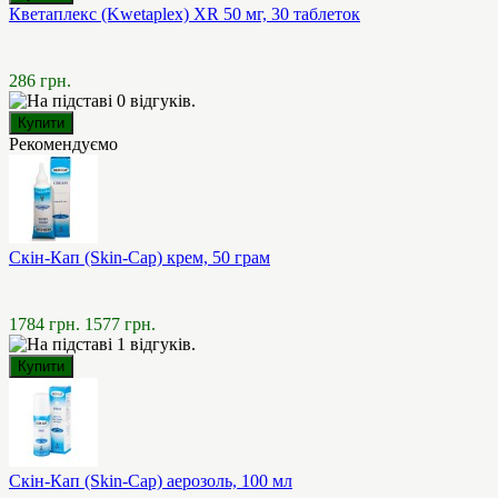
Кветаплекс (Kwetaplex) XR 50 мг, 30 таблеток
286 грн.
Рекомендуємо
Скін-Кап (Skin-Cap) крем, 50 грам
1784 грн.
1577 грн.
Скін-Кап (Skin-Cap) аерозоль, 100 мл