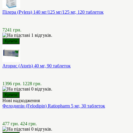
Пілера (Pylera) 140 мг/125 мг/125 мг, 120 таблеток
7241 грн.
Аторис (Atoris) 40 мг, 90 таблеток
1396 грн.
1228 грн.
Нові надходження
Фелодипін (Felodipin) Ratiopharm 5 мг, 30 таблеток
477 грн.
424 грн.