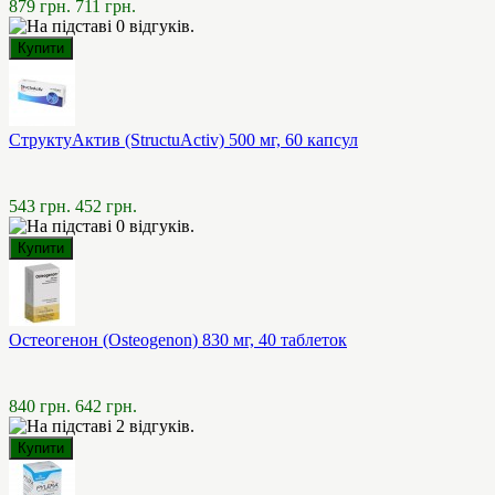
879 грн.
711 грн.
СтруктуАктив (StructuActiv) 500 мг, 60 капсул
543 грн.
452 грн.
Остеогенон (Osteogenon) 830 мг, 40 таблеток
840 грн.
642 грн.