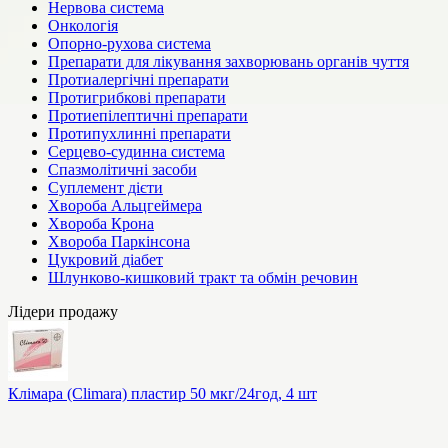
Нервова система
Онкологія
Опорно-рухова система
Препарати для лікування захворювань органів чуття
Протиалергічні препарати
Протигрибкові препарати
Протиепілептичні препарати
Протипухлинні препарати
Серцево-судинна система
Спазмолітичні засоби
Суплемент дієти
Хвороба Альцгеймера
Хвороба Крона
Хвороба Паркінсона
Цукровий діабет
Шлунково-кишковий тракт та обмін речовин
Лідери продажу
Клімара (Climara) пластир 50 мкг/24год, 4 шт