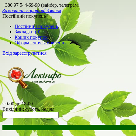
+380 97 544-69-90 (вайбер, телеграм)
Замовити зворотній дзвінок
Постійний покупець
Постійний покупець
Закладки (0)
Кошик покупок
Оформлення замовлення
Вхід
зареєструватися
з 9-00 до 18-00
Вихідний: субота, неділя