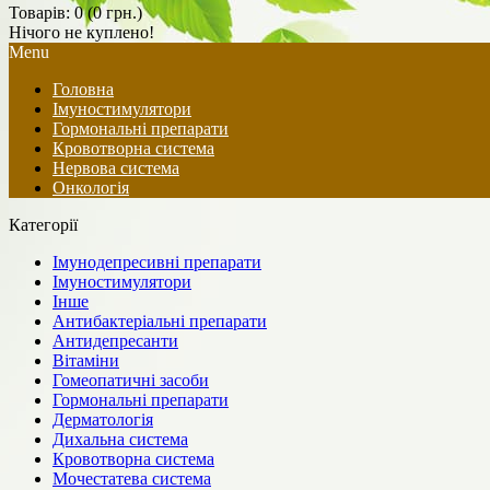
Товарів: 0 (0 грн.)
Нічого не куплено!
Menu
Головна
Імуностимулятори
Гормональні препарати
Кровотворна система
Нервова система
Онкологія
Категорії
Імунодепресивні препарати
Імуностимулятори
Інше
Антибактеріальні препарати
Антидепресанти
Вітаміни
Гомеопатичні засоби
Гормональні препарати
Дерматологія
Дихальна система
Кровотворна система
Мочестатева система