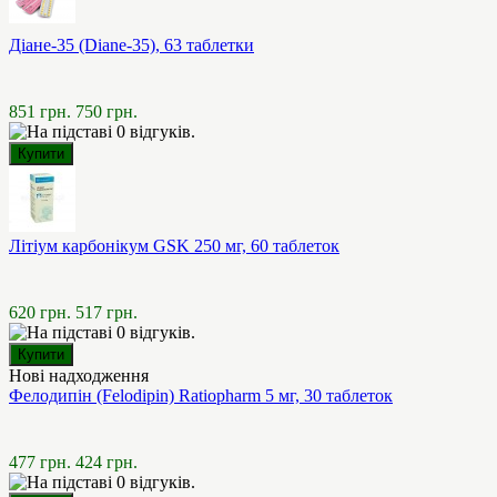
Діане-35 (Diane-35), 63 таблетки
851 грн.
750 грн.
Літіум карбонікум GSK 250 мг, 60 таблеток
620 грн.
517 грн.
Нові надходження
Фелодипін (Felodipin) Ratiopharm 5 мг, 30 таблеток
477 грн.
424 грн.