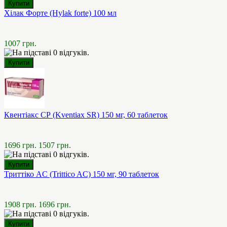
Хілак Форте (Hylak forte) 100 мл
1007 грн.
Квентіакс СР (Kventiax SR) 150 мг, 60 таблеток
1696 грн.
1507 грн.
Триттіко AC (Trittico AC) 150 мг, 90 таблеток
1908 грн.
1696 грн.