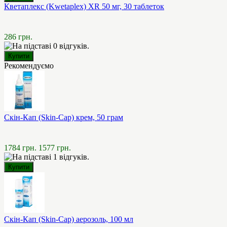
Кветаплекс (Kwetaplex) XR 50 мг, 30 таблеток
286 грн.
Рекомендуємо
Скін-Кап (Skin-Cap) крем, 50 грам
1784 грн.
1577 грн.
Скін-Кап (Skin-Cap) аерозоль, 100 мл