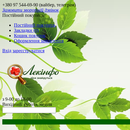
+380 97 544-69-90 (вайбер, телеграм)
Замовити зворотній дзвінок
Постійний покупець
Постійний покупець
Закладки (0)
Кошик покупок
Оформлення замовлення
Вхід
зареєструватися
з 9-00 до 18-00
Вихідний: субота, неділя