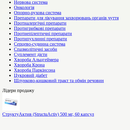
Нервова система
Онкологія
Опорно-рухова система
Препарати для лікування захворювань органів чуття
Протиалергічні препарати
Протигрибкові препарати
Протиепілептичні препарати
Протипухлинні препарати
Серцево-судинна система
Спазмолітичні засоби
Суплемент дієти
Хвороба Альцгеймера
Хвороба Крона
Хвороба Паркінсона
Цукровий діабет
Шлунково-кишковий тракт та обмін речовин
Лідери продажу
СтруктуАктив (StructuActiv) 500 мг, 60 капсул