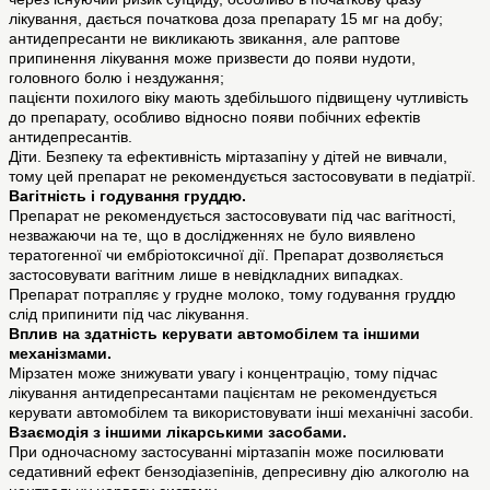
лікування, дається початкова доза препарату 15 мг на добу;
антидепресанти не викликають звикання, але раптове
припинення лікування може призвести до появи нудоти,
головного болю і нездужання;
пацієнти похилого віку мають здебільшого підвищену чутливість
до препарату, особливо відносно появи побічних ефектів
антидепресантів.
Діти. Безпеку та ефективність міртазапіну у дітей не вивчали,
тому цей препарат не рекомендується застосовувати в педіатрії.
Вагітність і годування груддю.
Препарат не рекомендується застосовувати під час вагітності,
незважаючи на те, що в дослідженнях не було виявлено
тератогенної чи ембріотоксичної дії. Препарат дозволяється
застосовувати вагітним лише в невідкладних випадках.
Препарат потрапляє у грудне молоко, тому годування груддю
слід припинити під час лікування.
Вплив на здатність керувати автомобілем та іншими
механізмами.
Мірзатен може знижувати увагу і концентрацію, тому підчас
лікування антидепресантами пацієнтам не рекомендується
керувати автомобілем та використовувати інші механічні засоби.
Взаємодія з іншими лікарськими засобами.
При одночасному застосуванні міртазапін може посилювати
седативний ефект бензодіазепінів, депресивну дію алкоголю на