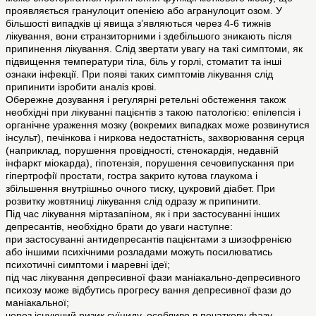
проявляється гранулоцит опенією або агранулоцит озом. У
більшості випадків ці явища з’являються через 4-6 тижнів
лікування, вони єтранзиторними і здебільшого зникають після
припинення лікування. Слід звертати увагу на такі симптоми, як
підвищення температури тіла, біль у горлі, стоматит та інші
ознаки інфекції. При появі таких симптомів лікування слід
припинити ізробити аналіз крові.
Обережне дозування і регулярні ретельні обстеження також
необхідні при лікуванні пацієнтів з такою патологією: епілепсія і
органічне ураження мозку (вокремих випадках може розвинутися
інсульт), печінкова і ниркова недостатність, захворювання серця
(наприклад, порушення провідності, стенокардія, недавній
інфаркт міокарда), гіпотензія, порушення сечовипускання при
гіпертрофії простати, гостра закрито кутова глаукома і
збільшення внутрішньо очного тиску, цукровий діабет. При
розвитку жовтяниці лікування слід одразу ж припинити.
Під час лікування міртазапіном, як і при застосуванні інших
депресантів, необхідно брати до уваги наступне:
при застосуванні антидепресантів пацієнтами з шизофренією
або іншими психічними розладами можуть посилюватись
психотичні симптоми і маревні ідеї;
під час лікування депресивної фази маніакально-депресивного
психозу може відбутись прогресу вання депресивної фази до
маніакальної;
через існуючий ризик суїциду, особливо в початкову фазу