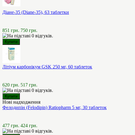
Діане-35 (Diane-35), 63 таблетки
851 грн.
750 грн.
Літіум карбонікум GSK 250 мг, 60 таблеток
620 грн.
517 грн.
Нові надходження
Фелодипін (Felodipin) Ratiopharm 5 мг, 30 таблеток
477 грн.
424 грн.