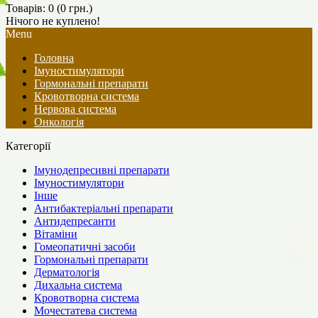
Товарів: 0 (0 грн.)
Нічого не куплено!
Menu
Головна
Імуностимулятори
Гормональні препарати
Кровотворна система
Нервова система
Онкологія
Категорії
Імунодепресивні препарати
Імуностимулятори
Інше
Антибактеріальні препарати
Антидепресанти
Вітаміни
Гомеопатичні засоби
Гормональні препарати
Дерматологія
Дихальна система
Кровотворна система
Мочестатева система