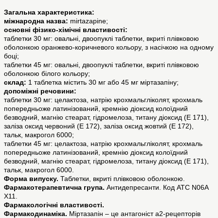
Загальна характеристика:
міжнародна назва:
mirtazapine;
основні фізико-хімічні властивості:
таблетки 30 мг: овальні, двоопуклі таблетки, вкриті плівковою
оболонкою оранжево-коричневого кольору, з насічкою на одному
боці;
таблетки 45 мг: овальні, двоопуклі таблетки, вкриті плівковою
оболонкою білого кольору;
склад:
1 таблетка містить 30 мг або 45 мг міртазапіну;
допоміжні речовини:
таблетки 30 мг: целактоза, натрію крохмальгліколят, крохмаль
попередньоже латинізований, кремнію діоксид колоїдний
безводний, магнію стеарат, гідромелоза, титану діоксид (Е 171),
заліза оксид червоний (Е 172), заліза оксид жовтий (Е 172),
тальк, макрогол 6000;
таблетки 45 мг: целактоза, натрію крохмальгліколят, крохмаль
попередньоже латинізований, кремнію діоксид колоїдний
безводний, магнію стеарат, гідромелоза, титану діоксид (Е 171),
тальк, макрогол 6000.
Форма випуску.
Таблетки, вкриті плівковою оболонкою.
Фармакотерапевтична група.
Антидепресанти. Код АТС N06A
X11.
Фармакологічні властивості.
Фармакодинаміка.
Міртазапін – це антагоніст a2-рецепторів