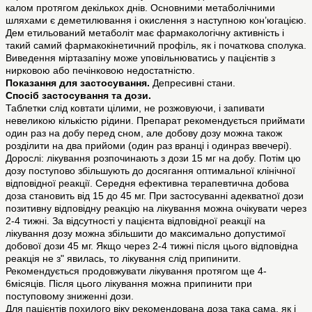
калом протягом декількох днів. Основними метаболічними
шляхами є деметилювання і окислення з наступною кон’югацією.
Дем етильований метаболіт має фармакологічну активність і
такий самий фармакокінетичний профіль, як і початкова сполука.
Виведення міртазапіну може уповільнюватись у пацієнтів з
нирковою або печінковою недостатністю.
Показання для застосування.
Депресивні стани.
Спосіб застосування та дози.
Таблетки слід ковтати цілими, не розжовуючи, і запивати
невеликою кількістю рідини. Препарат рекомендується приймати
один раз на добу перед сном, але добову дозу можна також
розділити на два прийоми (один раз вранці і одинраз ввечері).
Дорослі: лікування розпочинають з дози 15 мг на добу. Потім цю
дозу поступово збільшують до досягання оптимальної клінічної
відповідної реакції. Середня ефективна терапевтична добова
доза становить від 15 до 45 мг. При застосуванні адекватної дози
позитивну відповідну реакцію на лікування можна очікувати через
2-4 тижні. За відсутності у пацієнта відповідної реакції на
лікування дозу можна збільшити до максимально допустимої
добової дози 45 мг. Якщо через 2-4 тижні після цього відповідна
реакція не з" явилась, то лікування слід припинити.
Рекомендується продовжувати лікування протягом ще 4-
6місяців. Після цього лікування можна припинити при
поступовому зниженні дози.
Для пацієнтів похилого віку рекомендована доза така сама, як і