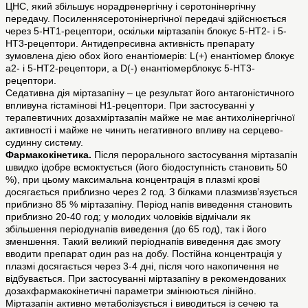
ЦНС, який збільшує норадренергічну і серотонінергічну
передачу. Посиленнясеротонінергічної передачі здійснюється
через 5-НТ1-рецептори, оскільки міртазапін блокує 5-НТ2- і 5-
НТ3-рецептори. Антидепресивна активність препарату
зумовлена дією обох його енантіомерів: L(+) енантіомер блокує
a2- і 5-НТ2-рецептори, а D(-) енантіомерблокує 5-НТ3-
рецептори.
Седативна дія міртазапіну – це результат його антагоністичного
впливуна гістамінові Н1-рецептори. При застосуванні у
терапевтичних дозахміртазапін майже не має антихолінергічної
активності і майже не чинить негативного впливу на серцево-
судинну систему.
Фармакокінетика.
Після перорального застосування міртазапін
швидко ідобре всмоктується (його біодоступність становить 50
%), при цьому максимальна концентрація в плазмі крові
досягається приблизно через 2 год. З білками плазмизв’язується
приблизно 85 % міртазапіну. Період напів виведення становить
приблизно 20-40 год; у молодих чоловіків відмічали як
збільшення періодунапів виведення (до 65 год), так і його
зменшення. Такий великий періоднапів виведення дає змогу
вводити препарат один раз на добу. Постійна концентрація у
плазмі досягається через 3-4 дні, після чого накопичення не
відбувається. При застосуванні міртазапіну в рекомендованих
дозахфармакокінетичні параметри змінюються лінійно.
Міртазапін активно метаболізується і виводиться із сечею та