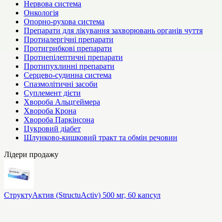
Нервова система
Онкологія
Опорно-рухова система
Препарати для лікування захворювань органів чуття
Протиалергічні препарати
Протигрибкові препарати
Протиепілептичні препарати
Протипухлинні препарати
Серцево-судинна система
Спазмолітичні засоби
Суплемент дієти
Хвороба Альцгеймера
Хвороба Крона
Хвороба Паркінсона
Цукровий діабет
Шлунково-кишковий тракт та обмін речовин
Лідери продажу
СтруктуАктив (StructuActiv) 500 мг, 60 капсул