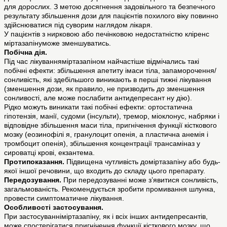
для дорослих. З метою досягнення задовільного та безпечного
результату збільшення дози для пацієнтів похилого віку повинно
здійснюватися під суворим наглядом лікаря.
У пацієнтів з нирковою або печінковою недостатністю кліренс
міртазапінуможе зменшуватись.
Побічна дія.
Під час лікуванняміртазапіном найчастіше відмічались такі
побічні ефекти: збільшення апетиту імаси тіла, запаморочення/
сонливість, які здебільшого виникають в перші тижні лікування
(зменшення дози, як правило, не призводить до зменшення
сонливості, але може послабити антидепресант ну дію).
Рідко можуть виникати такі побічні ефекти: ортостатична
гіпотензія, манії, судоми (інсульти), тремор, міоклонус, набряки і
відповідне збільшення маси тіла, пригнічення функції кісткового
мозку (еозинофілі я, гранулоцит опенія, а пластична анемія і
тромбоцит опенія), збільшення концентрації трансаміназ у
сироватці крові, екзантема.
Протипоказання.
Підвищена чутливість доміртазапіну або будь-
якої іншої речовини, що входить до складу цього препарату.
Передозування.
При передозуванні може з’явитися сонливість,
загальмованість. Рекомендується зробити промивання шлунка,
провести симптоматичне лікування.
Особливості застосування.
При застосуванніміртазапіну, як і всіх інших антидепресантів,
може спостерігатися пригнічення функції кісткового мозку, що