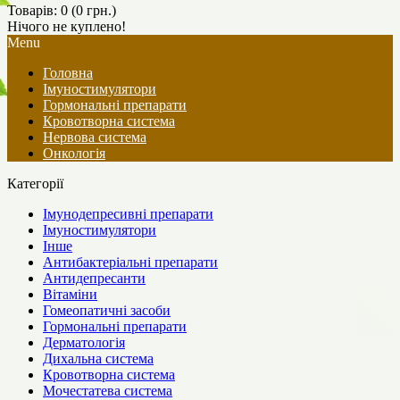
Товарів: 0 (0 грн.)
Нічого не куплено!
Menu
Головна
Імуностимулятори
Гормональні препарати
Кровотворна система
Нервова система
Онкологія
Категорії
Імунодепресивні препарати
Імуностимулятори
Інше
Антибактеріальні препарати
Антидепресанти
Вітаміни
Гомеопатичні засоби
Гормональні препарати
Дерматологія
Дихальна система
Кровотворна система
Мочестатева система