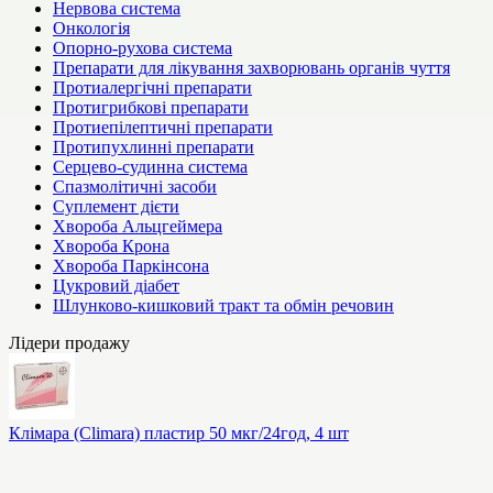
Нервова система
Онкологія
Опорно-рухова система
Препарати для лікування захворювань органів чуття
Протиалергічні препарати
Протигрибкові препарати
Протиепілептичні препарати
Протипухлинні препарати
Серцево-судинна система
Спазмолітичні засоби
Суплемент дієти
Хвороба Альцгеймера
Хвороба Крона
Хвороба Паркінсона
Цукровий діабет
Шлунково-кишковий тракт та обмін речовин
Лідери продажу
Клімара (Climara) пластир 50 мкг/24год, 4 шт