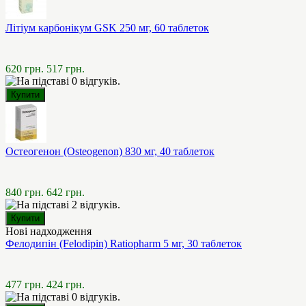
Літіум карбонікум GSK 250 мг, 60 таблеток
620 грн.
517 грн.
Остеогенон (Osteogenon) 830 мг, 40 таблеток
840 грн.
642 грн.
Нові надходження
Фелодипін (Felodipin) Ratiopharm 5 мг, 30 таблеток
477 грн.
424 грн.