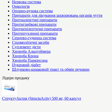
Нервова система
Онкологія
Опорно-рухова система
Препарати для лікування захворювань органів чуття
Протиалергічні препарати
Протигрибкові препарати
Протиепілептичні препарати
Протипухлинні препарати
Серцево-судинна система
Спазмолітичні засоби
Суплемент дієти
Хвороба Альцгеймера
Хвороба Крона
Хвороба Паркінсона
Цукровий діабет
Шлунково-кишковий тракт та обмін речовин
Лідери продажу
СтруктуАктив (StructuActiv) 500 мг, 60 капсул