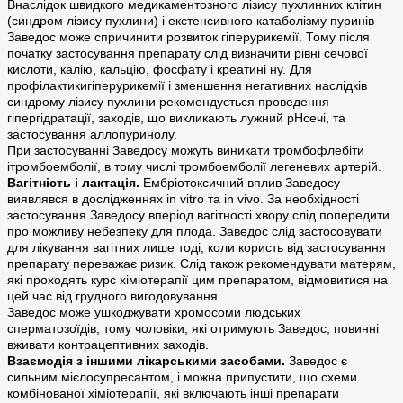
Внаслідок швидкого медикаментозного лізису пухлинних клітин
(синдром лізису пухлини) і екстенсивного катаболізму пуринів
Заведос може спричинити розвиток гіперурикемії. Тому після
початку застосування препарату слід визначити рівні сечової
кислоти, калію, кальцію, фосфату і креатині ну. Для
профілактикигіперурикемії і зменшення негативних наслідків
синдрому лізису пухлини рекомендується проведення
гіпергідратації, заходів, що викликають лужний рНсечі, та
застосування аллопуринолу.
При застосуванні Заведосу можуть виникати тромбофлебіти
ітромбоемболії, в тому числі тромбоемболії легеневих артерій.
Вагітність і лактація.
Ембріотоксичний вплив Заведосу
виявлявся в дослідженнях in vitro та in vivo. За необхідності
застосування Заведосу вперіод вагітності хвору слід попередити
про можливу небезпеку для плода. Заведос слід застосовувати
для лікування вагітних лише тоді, коли користь від застосування
препарату переважає ризик. Слід також рекомендувати матерям,
які проходять курс хіміотерапії цим препаратом, відмовитися на
цей час від грудного вигодовування.
Заведос може ушкоджувати хромосоми людських
сперматозоїдів, тому чоловіки, які отримують Заведос, повинні
вживати контрацептивних заходів.
Взаємодія з іншими лікарськими засобами.
Заведос є
сильним мієлосупресантом, і можна припустити, що схеми
комбінованої хіміотерапії, які включають інші препарати