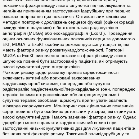
показників фракції викиду лівого шлуночка під час лікування та
негайним припиненням застосування ідарубіцину при перших
ознаках погіршання цих показників. Оптимальним кількісним
методом повторних досліджень серцевої функції (оцінки фракції
викиду лівого шлуночка) є багатоканальна радіонуклідна
ангіографія (MUGA) або ехокардіографі я (ЕхоКГ). Проведення
оцінки основних функціональних показників серця за допомогою
ЕКГ, MUGA та ЕхоКГ особливо рекомендується у пацієнтів, які
мають фактори ризику розвиткукардіотоксичності. Повторні
MUGA та ЕхоКГ визначення показників фракції викиду лівого
шлуночка повинні бути застосовані у пацієнтів, які отримують
високі кумулятивні дози антрациклінів.
Фактори ризику щодо розвитку проявів кардіотоксичності
включають активні або приховані захворювання
кардіоваскулярної системи, попередню або супутню
радіотерапію медіастенальної/перикардіальної зони, попередню
терапію іншими антрациклінами або антрацинедіонами і
супутню терапію засобами, щоможуть пригнічувати здатність
міокарда скорочуватися. Моніторинг функціональних показників
серця повинен бути особливо ретельним у хворих, які отримують
високі кумулятивні дози і мають зазначені фактори ризику. Однак
ідарубіцин може справляти кардіотоксичний вплив і при
застосуванні низьких кумулятивних доз для лікування пацієнтів з/
без наявності факторів ризику. Токсичний впливідарубіцину та