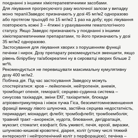
поєднанні з іншими хіміотерапевтичними засобами.
Для лікування прогресуючого раку молочної залози у випадку
моно терапіїЗаведос призначають у дозі 45 мг/м2 одноразово
або протягом трьохдіб по 15 мг/м2 1 раз на добу; курс лікування
повторюють кожні 3 – 4тижні з урахуванням гематологічного
статусу. Якщо Заведос призначають у поєднанні з іншими
хіміотерапевтичними препаратами, то його призначають у дозі
35 мг/м2 одноразово.
Застосування для лікування хворих з порушенням функції
печінки і нирок. Дозу препарату рекомендується зменшити, якщо
рівень білірубіну та/абокреатині ну в сироватці хворих більше 2
мг%.
Рекомендується не перевищувати максимальну кумулятивну
дозу 400 мг/м2.
Побічна дія. Під час застосування Заведосу можуть
спостерігатися: кров – лейкопенія, нейтропенія, анемія,
тромбоцит опенія, геморагії; серцево-судинна система –
синусова тахікардія, зміни ЕКГ, тахіаритмія, блокади
атріовентрикулярна і ніжок пучка Гіса, безсимптомнезменшення
фракції викиду лівого шлуночка, застійна серцева недостатність,
перикардит, міокардит, флебіт, тромбофлебіт, тромбоемболія;
травний тракт –анорексія, нудота, блювання, дегідратація,
мукозит, стоматит, езофагіт, біль уживоті, печія, ерозії, виразки,
шлунково-кишкові кровотечі, діарея, коліт (утому числі тяжкий
ентероколіт і нейтропенічний коліт з перфорацією); печінка –