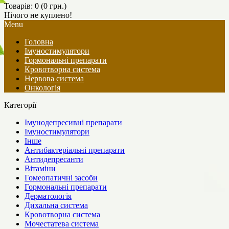
Товарів: 0 (0 грн.)
Нічого не куплено!
Menu
Головна
Імуностимулятори
Гормональні препарати
Кровотворна система
Нервова система
Онкологія
Категорії
Імунодепресивні препарати
Імуностимулятори
Інше
Антибактеріальні препарати
Антидепресанти
Вітаміни
Гомеопатичні засоби
Гормональні препарати
Дерматологія
Дихальна система
Кровотворна система
Мочестатева система