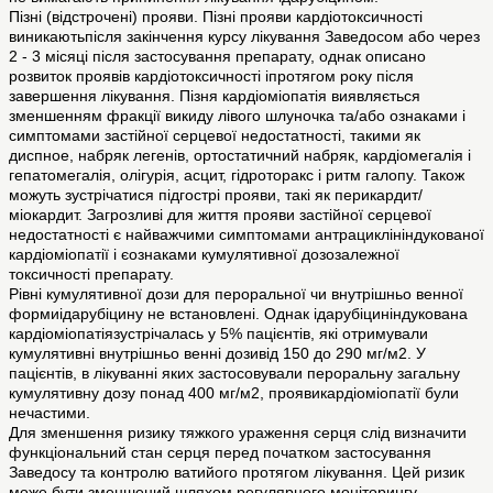
Пізні (відстрочені) прояви. Пізні прояви кардіотоксичності
виникаютьпісля закінчення курсу лікування Заведосом або через
2 - 3 місяці після застосування препарату, однак описано
розвиток проявів кардіотоксичності іпротягом року після
завершення лікування. Пізня кардіоміопатія виявляється
зменшенням фракції викиду лівого шлуночка та/або ознаками і
симптомами застійної серцевої недостатності, такими як
диспное, набряк легенів, ортостатичний набряк, кардіомегалія і
гепатомегалія, олігурія, асцит, гідроторакс і ритм галопу. Також
можуть зустрічатися підгострі прояви, такі як перикардит/
міокардит. Загрозливі для життя прояви застійної серцевої
недостатності є найважчими симптомами антрациклініндукованої
кардіоміопатії і єознаками кумулятивної дозозалежної
токсичності препарату.
Рівні кумулятивної дози для пероральної чи внутрішньо венної
формиідарубіцину не встановлені. Однак ідарубіциніндукована
кардіоміопатіязустрічалась у 5% пацієнтів, які отримували
кумулятивні внутрішньо венні дозивід 150 до 290 мг/м2. У
пацієнтів, в лікуванні яких застосовували пероральну загальну
кумулятивну дозу понад 400 мг/м2, проявикардіоміопатії були
нечастими.
Для зменшення ризику тяжкого ураження серця слід визначити
функціональний стан серця перед початком застосування
Заведосу та контролю ватийого протягом лікування. Цей ризик
може бути зменшений шляхом регулярного моніторингу