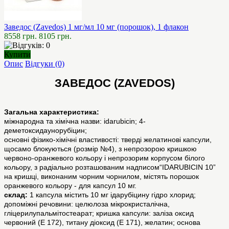
Заведос (Zavedos) 1 мг/мл 10 мг (порошок), 1 флакон
8558 грн.
8105 грн.
Купити
Опис
Відгуки (0)
ЗАВЕДОС (ZAVEDOS)
Загальна характеристика:
міжнародна та хімічна назви: idarubicin; 4-
деметоксидаунорубіцин;
основні фізико-хімічні властивості: тверді желатинові капсули,
щосамо блокуються (розмір №4), з непрозорою кришкою
червоно-оранжевого кольору і непрозорим корпусом білого
кольору, з радіально розташованим надписом“IDARUBICIN 10”
на кришці, виконаним чорним чорнилом, містять порошок
оранжевого кольору - для капсул 10 мг.
склад:
1 капсула містить 10 мг ідарубіцину гідро хлорид;
допоміжні речовини: целюлоза мікрокристалічна,
гліцерилупальмітостеарат; кришка капсули: заліза оксид
червоний (Е 172), титану діоксид (Е 171), желатин; основа