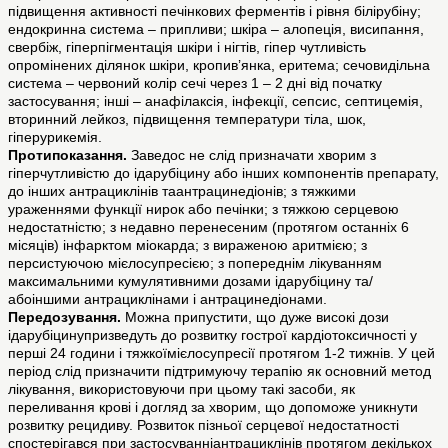
підвищення активності печінкових ферментів і рівня білірубіну;
ендокринна система – припливи; шкіра – алопеція, висипання,
свербіж, гіперпігментація шкіри і нігтів, гіпер чутливість
опромінених ділянок шкіри, кропив’янка, еритема; сечовидільна
система – червоний колір сечі через 1 – 2 дні від початку
застосування; інші – анафілаксія, інфекції, сепсис, септицемія,
вторинний лейкоз, підвищення температури тіла, шок,
гіперурикемія.
Протипоказання.
Заведос не слід призначати хворим з
гіперчутливістю до ідарубіцину або інших компонентів препарату,
до інших антрациклінів таантрацинедіонів; з тяжкими
ураженнями функції нирок або печінки; з тяжкою серцевою
недостатністю; з недавно перенесеним (протягом останніх 6
місяців) інфарктом міокарда; з вираженою аритмією; з
персистуючою мієлосупресією; з попереднім лікуванням
максимальними кумулятивними дозами ідарубіцину та/
абоіншими антрациклінами і антрацинедіонами.
Передозування.
Можна припустити, що дуже високі дози
ідарубіцинупризведуть до розвитку гострої кардіотоксичності у
перші 24 години і тяжкоїмієлосупресії протягом 1-2 тижнів. У цей
період слід призначити підтримуючу терапію як основний метод
лікування, використовуючи при цьому такі засоби, як
переливання крові і догляд за хворим, що допоможе уникнути
розвитку рецидиву. Розвиток пізньої серцевої недостатності
спостерігався при застосуванніантрациклінів протягом декількох