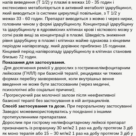
напів виведення (Т 1/2) у плазмі в межах 10 - 35 годин і
екстенсивно метаболізується в активний метаболіт ідарубіцинол,
який виводиться із системи циркуляції повільніше, з Т 1/2 у
межах 33 - 60 годин. Препарат виводиться з жовчю і через нирки,
головним чином у формі ідарубіцинолу. Концентрації ідарубіцину
та ідарубіцинолу в ядровмісних клітинах крові і кісткового мозку у
сотні разів вищі за концентрації в плазмі. Швидкість зниження
рівня ідарубіцину в плазмі і клітинах майже однакова з кінцевим
періодом напіврозпаду, який дорівнює приблизно 15 годинам.
Кінцевий період напіврозпаду ідарубіцинолу в клітинах становив
близько 72 годин.
Показання для застосування.
-Для досягнення ремісії у дорослих з гостримнелімфоцитарним
лейкозом (ГНЛЛ) при базисній терапії, рецидивах чи тяжких
формах перебігу захворювання, коли внутрішньо венне
введення не може бути застосованим (через медичні,
психологічні або соціальні причини);
-Прогресуючий рак молочної залози після неефективної
базисної терапії без застосування в ній антрациклінів.
Спосіб застосування та дози.
При пероральному застосуванні
Заведос можевикористовуватись у поєднанні з іншими
протипухлинними препаратами.
Дорослим при гострому нелімфоцитарному лейкозі препарат
призначають із розрахунку 30 мг/м2 1 раз на добу протягом 3 діб
як моно терапія або 15 – 30 мг/м2 1 раз на добу протягом 3 діб у