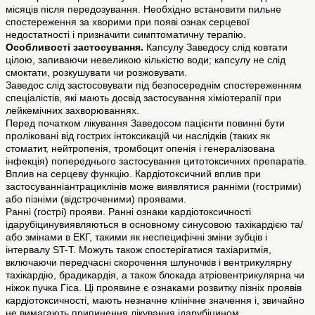
місяців після передозування. Необхідно встановити пильне
спостереження за хворими при появі ознак серцевої
недостатності і призначити симптоматичну терапію.
Особливості застосування.
Капсулу Заведосу слід ковтати
цілою, запиваючи невеликою кількістю води; капсулу не слід
смоктати, розкушувати чи розжовувати.
Заведос слід застосовувати під безпосереднім спостереженням
спеціалістів, які мають досвід застосування хіміотерапії при
лейкемічних захворюваннях.
Перед початком лікування Заведосом пацієнти повинні бути
проліковані від гострих інтоксикацій чи наслідків (таких як
стоматит, нейтропенія, тромбоцит опенія і генералізована
інфекція) попереднього застосування цитотоксичних препаратів.
Вплив на серцеву функцію. Кардіотоксичний вплив при
застосуванніантрациклінів може виявлятися ранніми (гострими)
або пізніми (відстроченими) проявами.
Ранні (гострі) прояви. Ранні ознаки кардіотоксичності
ідарубіцинувиявляються в основному синусовою тахікардією та/
або змінами в ЕКГ, такими як неспецифічні зміни зубців і
інтервалу ST-T. Можуть також спостерігатися тахіаритмія,
включаючи передчасні скорочення шлуночків і вентрикулярну
тахікардію, брадикардія, а також блокада атріовентрикулярна чи
ніжок пучка Гіса. Ці проявине є ознаками розвитку пізніх проявів
кардіотоксичності, мають незначне клінічне значення і, звичайно
не вимагають припинення лікування ідарубіцином.