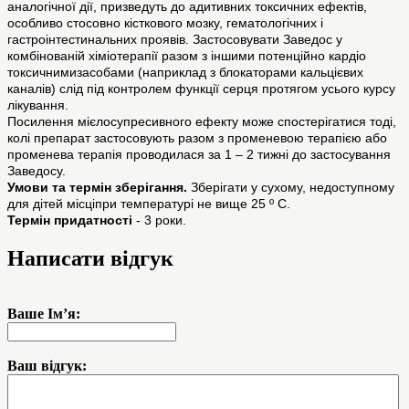
аналогічної дії, призведуть до адитивних токсичних ефектів,
особливо стосовно кісткового мозку, гематологічних і
гастроінтестинальних проявів. Застосовувати Заведос у
комбінованій хіміотерапії разом з іншими потенційно кардіо
токсичнимизасобами (наприклад з блокаторами кальцієвих
каналів) слід під контролем функції серця протягом усього курсу
лікування.
Посилення мієлосупресивного ефекту може спостерігатися тоді,
колі препарат застосовують разом з променевою терапією або
променева терапія проводилася за 1 – 2 тижні до застосування
Заведосу.
Умови та термін зберігання.
Зберігати у сухому, недоступному
для дітей місціпри температурі не вище 25 º С.
Термін придатності
- 3 роки.
Написати відгук
Ваше Ім’я:
Ваш відгук: