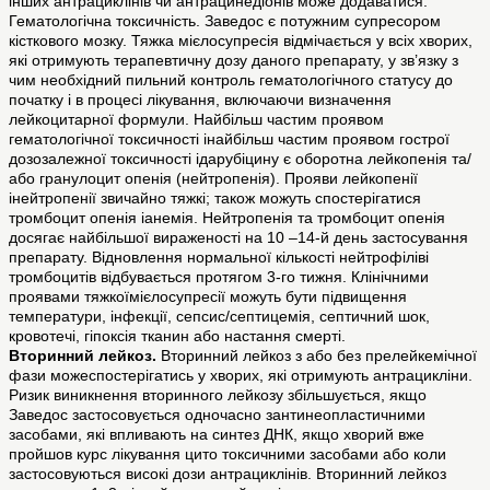
інших антрациклінів чи антрацинедіонів може додаватися.
Гематологічна токсичність. Заведос є потужним супресором
кісткового мозку. Тяжка мієлосупресія відмічається у всіх хворих,
які отримують терапевтичну дозу даного препарату, у зв’язку з
чим необхідний пильний контроль гематологічного статусу до
початку і в процесі лікування, включаючи визначення
лейкоцитарної формули. Найбільш частим проявом
гематологічної токсичності інайбільш частим проявом гострої
дозозалежної токсичності ідарубіцину є оборотна лейкопенія та/
або гранулоцит опенія (нейтропенія). Прояви лейкопенії
інейтропенії звичайно тяжкі; також можуть спостерігатися
тромбоцит опенія іанемія. Нейтропенія та тромбоцит опенія
досягає найбільшої вираженості на 10 –14-й день застосування
препарату. Відновлення нормальної кількості нейтрофіліві
тромбоцитів відбувається протягом 3-го тижня. Клінічними
проявами тяжкоїмієлосупресії можуть бути підвищення
температури, інфекції, сепсис/септицемія, септичний шок,
кровотечі, гіпоксія тканин або настання смерті.
Вторинний лейкоз.
Вторинний лейкоз з або без прелейкемічної
фази можеспостерігатись у хворих, які отримують антрацикліни.
Ризик виникнення вторинного лейкозу збільшується, якщо
Заведос застосовується одночасно зантинеопластичними
засобами, які впливають на синтез ДНК, якщо хворий вже
пройшов курс лікування цито токсичними засобами або коли
застосовуються високі дози антрациклінів. Вторинний лейкоз