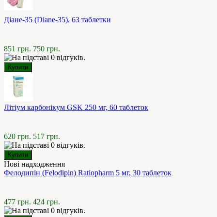
Діане-35 (Diane-35), 63 таблетки
851 грн.
750 грн.
Літіум карбонікум GSK 250 мг, 60 таблеток
620 грн.
517 грн.
Нові надходження
Фелодипін (Felodipin) Ratiopharm 5 мг, 30 таблеток
477 грн.
424 грн.