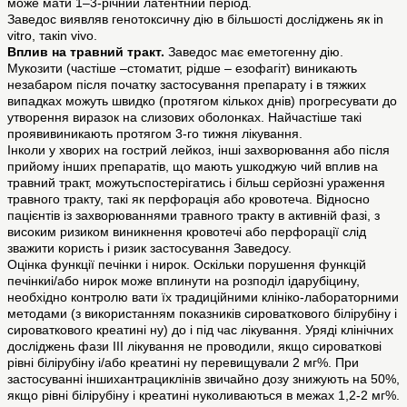
може мати 1–3-річний латентний період.
Заведос виявляв генотоксичну дію в більшості досліджень як in
vitro, такin vivo.
Вплив на травний тракт.
Заведос має еметогенну дію.
Мукозити (частіше –стоматит, рідше – езофагіт) виникають
незабаром після початку застосування препарату і в тяжких
випадках можуть швидко (протягом кількох днів) прогресувати до
утворення виразок на слизових оболонках. Найчастіше такі
проявивиникають протягом 3-го тижня лікування.
Інколи у хворих на гострий лейкоз, інші захворювання або після
прийому інших препаратів, що мають ушкоджую чий вплив на
травний тракт, можутьспостерігатись і більш серйозні ураження
травного тракту, такі як перфорація або кровотеча. Відносно
пацієнтів із захворюваннями травного тракту в активній фазі, з
високим ризиком виникнення кровотечі або перфорації слід
зважити користь і ризик застосування Заведосу.
Оцінка функції печінки і нирок. Оскільки порушення функцій
печінкиі/або нирок може вплинути на розподіл ідарубіцину,
необхідно контролю вати їх традиційними клініко-лабораторними
методами (з використанням показників сироваткового білірубіну і
сироваткового креатині ну) до і під час лікування. Уряді клінічних
досліджень фази III лікування не проводили, якщо сироваткові
рівні білірубіну і/або креатині ну перевищували 2 мг%. При
застосуванні іншихантрациклінів звичайно дозу знижують на 50%,
якщо рівні білірубіну і креатині нуколиваються в межах 1,2-2 мг%.