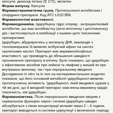
капсули: диоксид титану (Е 171), желатин.
Форма випуску.
Капсули.
Фармакотерапевтична група.
Протипухлинні антибіотики і
споріднені препарати. Код АТС L01D B06.
Фармакологічні властивості.
Фармакодинаміка.
Ідарубіцину гідро хлорид - антрацикліновий
антибіотик, що має антибластну (анти мітотичну і цитотоксичну)
дію і застосовується в комбінації з іншими цито токсичними
препаратами.
Ідарубіцин, вбудовуючись у молекулу ДНК, взаємодіє з
топоізомеразою ІІі виявляє інгібуючий ефект на синтез
нуклеїнових кислот. Препарат має вираженіліпофільні
властивості, що призводить до збільшення швидкості
проникнення препарату в клітину. Було показано, що ідарубіцин
є ефективним засобом при лейкозі та лімфомі у мишей як при
внутрішньо венному, так і при пероральному введенні.
Дослідження in vitro та in vivo на експериментальних моделях
показали, що його основний метаболіт ідарубіцинол виявляє
протипухлинну активність. Ідарубіцинол, який вводився щурам у
тій же дозі, що й вихідний препарат, мав менш виражену кардіо
токсичність, ніж ідарубіцин.
Фармакокінетика.
Після перорального введення хворим з
нормальною функцією нирок і печінки ідарубіцин швидко
абсорбується з піком концентрації вплазмі через 2 – 4 години,
препарат виводиться із системи циркуляції з величиною періоду