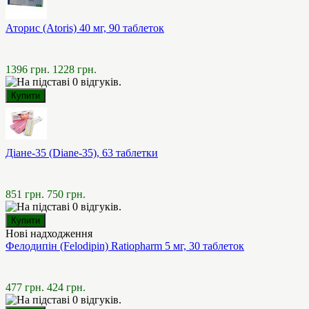
Аторис (Atoris) 40 мг, 90 таблеток
1396 грн.
1228 грн.
Діане-35 (Diane-35), 63 таблетки
851 грн.
750 грн.
Нові надходження
Фелодипін (Felodipin) Ratiopharm 5 мг, 30 таблеток
477 грн.
424 грн.