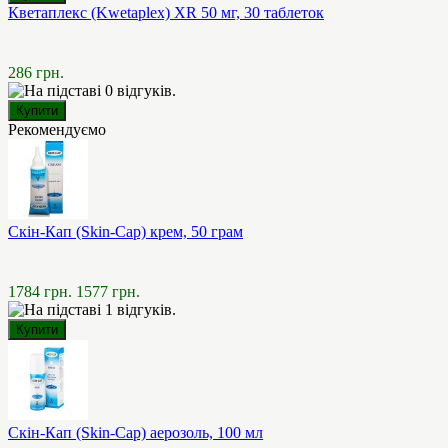
Кветаплекс (Kwetaplex) XR 50 мг, 30 таблеток
286 грн.
Рекомендуємо
Скін-Кап (Skin-Cap) крем, 50 грам
1784 грн.
1577 грн.
Скін-Кап (Skin-Cap) аерозоль, 100 мл