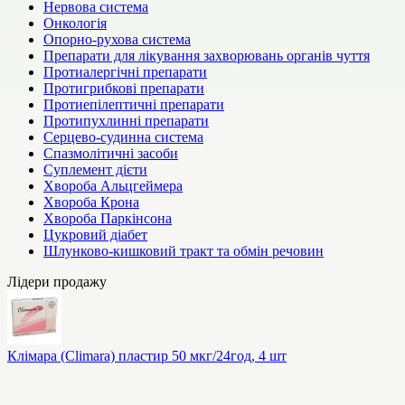
Нервова система
Онкологія
Опорно-рухова система
Препарати для лікування захворювань органів чуття
Протиалергічні препарати
Протигрибкові препарати
Протиепілептичні препарати
Протипухлинні препарати
Серцево-судинна система
Спазмолітичні засоби
Суплемент дієти
Хвороба Альцгеймера
Хвороба Крона
Хвороба Паркінсона
Цукровий діабет
Шлунково-кишковий тракт та обмін речовин
Лідери продажу
Клімара (Climara) пластир 50 мкг/24год, 4 шт