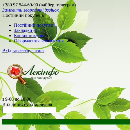
+380 97 544-69-90 (вайбер, телеграм)
Замовити зворотній дзвінок
Постійний покупець
Постійний покупець
Закладки (0)
Кошик покупок
Оформлення замовлення
Вхід
зареєструватися
з 9-00 до 18-00
Вихідний: субота, неділя