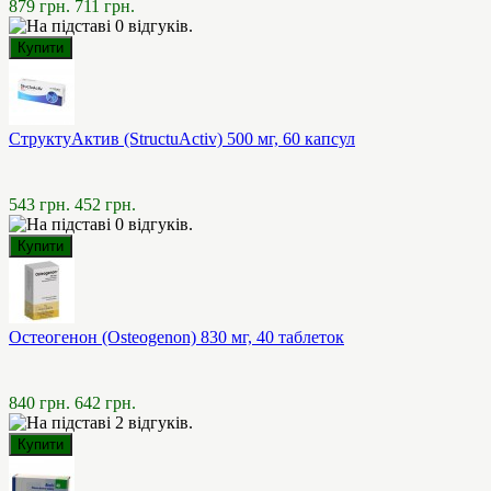
879 грн.
711 грн.
СтруктуАктив (StructuActiv) 500 мг, 60 капсул
543 грн.
452 грн.
Остеогенон (Osteogenon) 830 мг, 40 таблеток
840 грн.
642 грн.