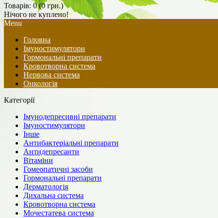
Товарів: 0 (0 грн.)
Нічого не куплено!
Menu
Головна
Імуностимулятори
Гормональні препарати
Кровотворна система
Нервова система
Онкологія
Категорії
Імунодепресивні препарати
Імуностимулятори
Інше
Антибактеріальні препарати
Антидепресанти
Вітаміни
Гомеопатичні засоби
Гормональні препарати
Дерматологія
Дихальна система
Кровотворна система
Мочестатева система