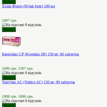
Хілак Форте (Hylak forte) 100 мл
1007 грн.
Квентіакс СР (Kventiax SR) 150 мг, 60 таблеток
1696 грн.
1507 грн.
Триттіко AC (Trittico AC) 150 мг, 90 таблеток
1908 грн.
1696 грн.