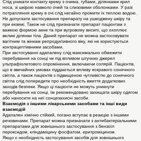
Слід уникати контакту крему з очима, губами, ділянками крил
носа, зі шкірою навколо очей та слизовими оболонками. У разі
потрапляння крему в очі слід негайно промити їх теплою водою.
Не допускати застосування препарату на ушкоджену шкіру та
при екземі. Також не слід призначати препарат пацієнтам з
важкою формою акне та при вугровому висипі, що охоплює
великі ділянки тіла. Даний препарат не можна застосовувати
вагітним та жінкам репродуктивного віку, які не користуються
контрацептивними засобами.
При застосуванні адапалену слід максимально обмежити
перебування на сонці чи під впливом штучних джерел
ультрафіолетового опромінення, включаючи солярій. Пацієнтів,
що в звичайних умовах піддаються впливу яскравого сонячного
світла, а також пацієнтів з підвищеною чутливістю до сонячного
світла слід попередити про необхідність вжиття додаткових
заходів безпеки. Якщо ці пацієнти не можуть уникнути
перебування на сонці, їм рекомендовано захищати шкіру одягом
або наносити на неї сонцезахисні засоби.
Взаємодія з іншими лікарськими засобами та інші види
взаємодій
Адапален хімічно стійкий, погано вступає в реакцію з іншими
речовинами. Препарат можна призначати з антибактеріальними
препаратами для зовнішнього застосування з бензоїл
пероксидом, кліндаміцину фосфатом, еритроміцином.
Якщо є необхідність застосування засобів для зовнішнього