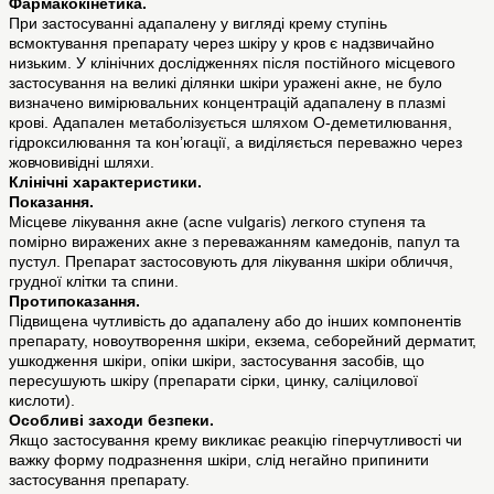
Фармакокінетика.
При застосуванні адапалену у вигляді крему ступінь
всмоктування препарату через шкіру у кров є надзвичайно
низьким. У клінічних дослідженнях після постійного місцевого
застосування на великі ділянки шкіри уражені акне, не було
визначено вимірювальних концентрацій адапалену в плазмі
крові. Адапален метаболізується шляхом О-деметилювання,
гідроксилювання та кон’югації, а виділяється переважно через
жовчовивідні шляхи.
Клінічні характеристики.
Показання.
Місцеве лікування акне (acne vulgaris) легкого ступеня та
помірно виражених акне з переважанням камедонів, папул та
пустул. Препарат застосовують для лікування шкіри обличчя,
грудної клітки та спини.
Протипоказання.
Підвищена чутливість до адапалену або до інших компонентів
препарату, новоутворення шкіри, екзема, себорейний дерматит,
ушкодження шкіри, опіки шкіри, застосування засобів, що
пересушують шкіру (препарати сірки, цинку, саліцилової
кислоти).
Особливі заходи безпеки.
Якщо застосування крему викликає реакцію гіперчутливості чи
важку форму подразнення шкіри, слід негайно припинити
застосування препарату.