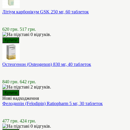
Літіум карбонікум GSK 250 мг, 60 таблеток
620 грн.
517 грн.
Остеогенон (Osteogenon) 830 мг, 40 таблеток
840 грн.
642 грн.
Нові надходження
Фелодипін (Felodipin) Ratiopharm 5 мг, 30 таблеток
477 грн.
424 грн.