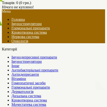
Товарів: 0 (0 грн.)
Нічого не куплено!
Menu
Головна
Імуностимулятори
Гормональні препарати
Кровотворна система
Нервова система
Онкологія
Категорії
Імунодепресивні препарати
Імуностимулятори
Інше
Антибактеріальні препарати
Антидепресанти
Вітаміни
Гомеопатичні засоби
Гормональні препарати
Дерматологія
Дихальна система
Кровотворна система
Мочестатева система