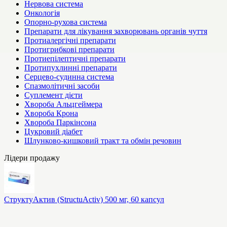
Нервова система
Онкологія
Опорно-рухова система
Препарати для лікування захворювань органів чуття
Протиалергічні препарати
Протигрибкові препарати
Протиепілептичні препарати
Протипухлинні препарати
Серцево-судинна система
Спазмолітичні засоби
Суплемент дієти
Хвороба Альцгеймера
Хвороба Крона
Хвороба Паркінсона
Цукровий діабет
Шлунково-кишковий тракт та обмін речовин
Лідери продажу
СтруктуАктив (StructuActiv) 500 мг, 60 капсул