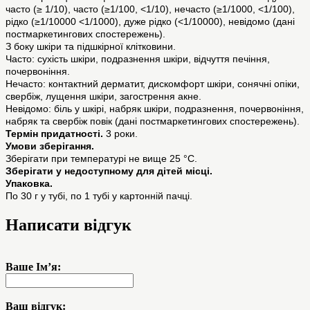
часто (≥ 1/10), часто (≥1/100, <1/10), нечасто (≥1/1000, <1/100),
рідко (≥1/10000 <1/1000), дуже рідко (<1/10000), невідомо (дані
постмаркетингових спостережень).
З боку шкіри та підшкірної клітковини.
Часто: сухість шкіри, подразнення шкіри, відчуття печіння,
почервоніння.
Нечасто: контактний дерматит, дискомфорт шкіри, сонячні опіки,
свербіж, лущення шкіри, загострення акне.
Невідомо: біль у шкірі, набряк шкіри, подразнення, почервоніння,
набряк та свербіж повік (дані постмаркетингових спостережень).
Термін придатності.
3 роки.
Умови зберігання.
Зберігати при температурі не вище 25 °С.
Зберігати у недоступному для дітей місці.
Упаковка.
По 30 г у тубі, по 1 тубі у картонній пачці.
Написати відгук
Ваше Ім’я:
Ваш відгук: