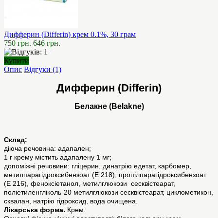
Дифферин (Differin) крем 0.1%, 30 грам
750 грн.
646 грн.
Купити
Опис
Відгуки (1)
Дифферин (Differin)
Белакне (Belakne)
Склад:
діюча речовина: адапален;
1 г крему містить адапалену 1 мг;
допоміжні речовини: гліцерин, динатрію едетат, карбомер,
метилпарагідроксибензоат (Е 218), пропілпарагідроксибензоат
(Е 216), феноксіетанол, метилглюкози сесквістеарат,
поліетиленгліколь-20 метилглюкози сесквістеарат, циклометикон,
сквалан, натрію гідроксид, вода очищена.
Лікарська форма.
Крем.