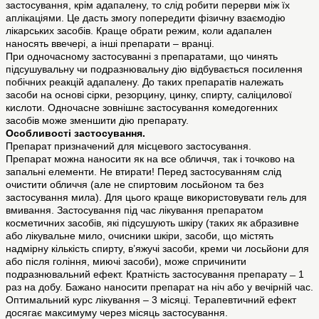
застосування, крім адапалену, то слід робити перерви між їх
аплікаціями. Це дасть змогу попередити фізичну взаємодію
лікарських засобів. Краще обрати режим, коли адапален
наносять ввечері, а інші препарати – вранці.
При одночасному застосуванні з препаратами, що чинять
підсушувальну чи подразнювальну дію відбувається посилення
побічних реакцій адапалену. До таких препаратів належать
засоби на основі сірки, резорцину, цинку, спирту, саліцилової
кислоти. Одночасне зовнішнє застосування комедогенних
засобів може зменшити дію препарату.
Особливості застосування.
Препарат призначений для місцевого застосування.
Препарат можна наносити як на все обличчя, так і точково на
запальні елементи. Не втирати! Перед застосуванням слід
очистити обличчя (але не спиртовим лосьйоном та без
застосування мила). Для цього краще використовувати гель для
вмивання. Застосування під час лікування препаратом
косметичних засобів, які підсушують шкіру (таких як абразивне
або лікувальне мило, очисники шкіри, засоби, що містять
надмірну кількість спирту, в’яжучі засоби, креми чи лосьйони для
або після гоління, миючі засоби), може спричинити
подразнювальний ефект. Кратність застосування препарату ̶ 1
раз на добу. Бажано наносити препарат на ніч або у вечірній час.
Оптимальний курс лікування – 3 місяці. Терапевтичний ефект
досягає максимуму через місяць застосування.