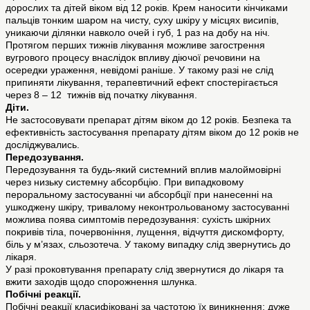
дорослих та дітей віком від 12 років. Крем наносити кінчиками
пальців тонким шаром на чисту, суху шкіру у місцях висипів,
уникаючи ділянки навколо очей і губ, 1 раз на добу на ніч.
Протягом перших тижнів лікування можливе загострення
вугрового процесу внаслідок впливу діючої речовини на
осередки ураження, невідомі раніше. У такому разі не слід
припиняти лікування, терапевтичний ефект спостерігається
через 8 – 12 тижнів від початку лікування.
Діти.
Не застосовувати препарат дітям віком до 12 років. Безпека та
ефективність застосування препарату дітям віком до 12 років не
досліджувались.
Передозування.
Передозування та будь-який системний вплив малоймовірні
через низьку системну абсорбцію. При випадковому
пероральному застосуванні чи абсорбції при нанесенні на
ушкоджену шкіру, тривалому неконтрольованому застосуванні
можлива поява симптомів передозування: сухість шкірних
покривів тіла, почервоніння, лущення, відчуття дискомфорту,
біль у м’язах, сльозотеча. У такому випадку слід звернутись до
лікаря.
У разі проковтування препарату слід звернутися до лікаря та
вжити заходів щодо спорожнення шлунка.
Побічні реакції.
Побічні реакції класифіковані за частотою їх виникнення: дуже