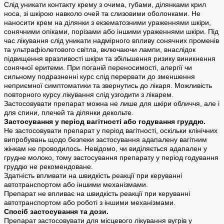
Слід уникати контакту крему з очима, губами, ділянками крил
носа, зі шкірою навколо очей та слизовими оболонками. Не
наносити крем на ділянки з екзематозними ураженнями шкіри,
сонячними опіками, порізами або іншими ураженнями шкіри. Під
час лікування слід уникати надмірного впливу сонячних променів
та ультрафіолетового світла, включаючи лампи, внаслідок
підвищення вразливості шкіри та збільшення ризику виникнення
сонячної еритеми. При поганій переносимості, алергії чи
сильному подразненні курс слід перервати до зменшення
неприємної симптоматики та звернутись до лікаря. Можливість
повторного курсу лікування слід узгодити з лікарем.
Застосовувати препарат можна не лише для шкіри обличчя, але і
для спини, плечей та ділянки декольте.
Застосування у період вагітності або годування груддю.
Не застосовувати препарат у період вагітності, оскільки клінічних
випробувань щодо безпеки застосування адапалену вагітним
жінкам не проводилось. Невідомо, чи виділяється адапален у
грудне молоко, тому застосування препарату у період годування
груддю не рекомендоване.
Здатність впливати на швидкість реакції при керуванні
автотранспортом або іншими механізмами.
Препарат не впливає на швидкість реакції при керуванні
автотранспортом або роботі з іншими механізмами.
Спосіб застосування та дози.
Препарат застосовувати для місцевого лікування вугрів у