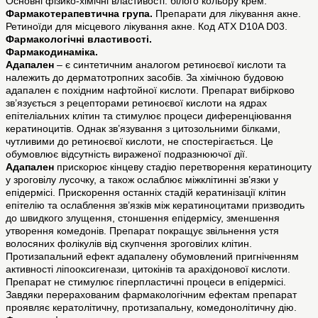
Основні фізико-хімічні властивості: білого кольору крем.
Фармакотерапевтична група.
Препарати для лікування акне.
Ретиноїди для місцевого лікування акне. Код АТХ D10A D03.
Фармакологічні властивості.
Фармакодинаміка.
Адапален
– є синтетичним аналогом ретиноєвої кислоти та
належить до дерматотропних засобів. За хімічною будовою
адапален є похідним нафтойної кислоти. Препарат вибірково
зв’язується з рецепторами ретиноєвої кислоти на ядрах
епітеліальних клітин та стимулює процеси диференціювання
кератиноцитів. Однак зв’язування з цитозольними білками,
чутливими до ретиноєвої кислоти, не спостерігається. Це
обумовлює відсутність вираженої подразнюючої дії.
Адапален
прискорює кінцеву стадію перетворення кератиноциту
у зроговілу лусочку, а також ослаблює міжклітинні зв’язки у
епідермісі. Прискорення останніх стадій кератинізації клітин
епітелію та ослаблення зв’язків між кератиноцитами призводить
до швидкого злущення, стоншення епідермісу, зменшення
утворення комедонів. Препарат покращує звільнення устя
волосяних фолікулів від скупчення зроговілих клітин.
Протизапальний ефект адапалену обумовлений пригніченням
активності ліпооксигенази, цитокінів та арахідонової кислоти.
Препарат не стимулює гіперпластичні процеси в епідермісі.
Завдяки перерахованим фармакологічним ефектам препарат
проявляє кератолітичну, протизапальну, комедонолітичну дію.